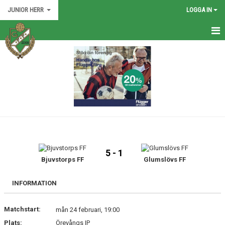
JUNIOR HERR
LOGGA IN
HEM
NYHETER
KALENDER
MATCHER
TRUPPEN
5 - 1
BILDGALLERI
Bjuvstorps FF
Glumslövs FF
DOKUMENT
INFORMATION
KONTAKT
Matchstart:
mån 24 februari, 19:00
Plats:
Örevångs IP