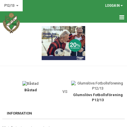
P12/13
LOGGA IN
HEM
NYHETER
KALENDER
MATCHER
TRUPPEN
BILDGALLERI
Båstad
vs
Glumslövs Fotbollsförening
P12/13
DOKUMENT
INFORMATION
KONTAKT