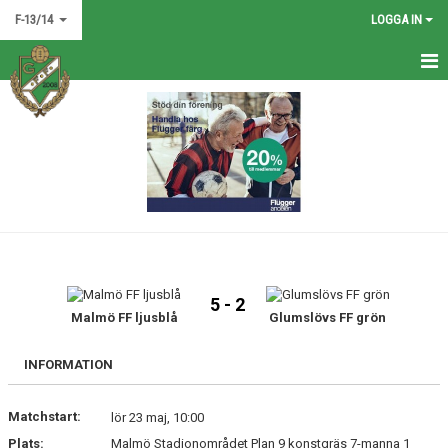
F-13/14
LOGGA IN
HEM
NYHETER
KALENDER
MATCHER
TRUPPEN
5 - 2
BILDGALLERI
Malmö FF ljusblå
Glumslövs FF grön
DOKUMENT
INFORMATION
KONTAKT
Matchstart:
lör 23 maj, 10:00
Plats:
Malmö Stadionområdet Plan 9 konstgräs 7-manna 1