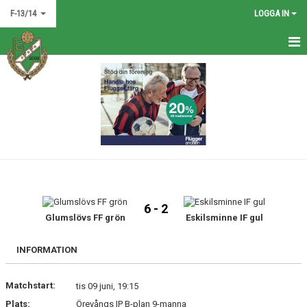
F-13/14
LOGGA IN
HEM
NYHETER
KALENDER
MATCHER
TRUPPEN
6 - 2
BILDGALLERI
Glumslövs FF grön
Eskilsminne IF gul
DOKUMENT
INFORMATION
KONTAKT
Matchstart:
tis 09 juni, 19:15
Plats:
Örevångs IP B-plan 9-manna