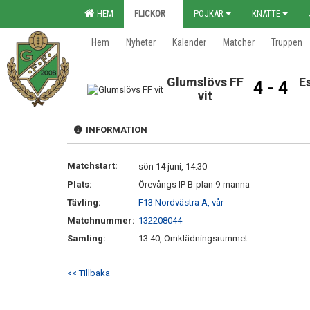
HEM
FLICKOR
POJKAR
KNATTE
Hem
Nyheter
Kalender
Matcher
Truppen
Glumslövs FF
E
4 - 4
vit
INFORMATION
Matchstart:
sön 14 juni, 14:30
Plats:
Örevångs IP B-plan 9-manna
Tävling:
F13 Nordvästra A, vår
Matchnummer:
132208044
Samling:
13:40, Omklädningsrummet
<< Tillbaka