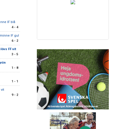
inne IF blå
4 - 4
sminne IF gul
6 - 2
lövs FF vit
3 - 5
grön
1 - 8
1 - 1
 vit
9 - 2