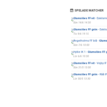
SPELADE MATCHER
Glumslövs FF vit
- Eskilsm
Sön 14/6 14:30
Glumslövs FF grön
- Eskil
Tis 9/6 19:15
Ängelholms FF blå -
Glums
Sön 7/6 10:00
Hyllie IK 1 -
Glumslövs FF 
Lör 6/6 10:30
Glumslövs FF vit
- Vejby IF
Sön 31/5 13:00
Glumslövs FF grön
- Råå IF
Lör 30/5 13:30