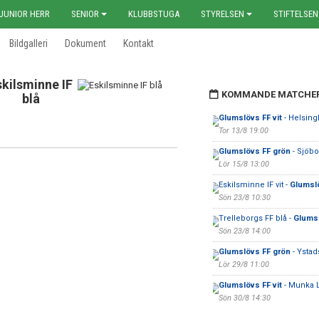
JUNIOR HERR
SENIOR
KLUBBSTUGA
STYRELSEN
STIFTELSEN
Bildgalleri
Dokument
Kontakt
skilsminne IF
KOMMANDE MATCHE
blå
Glumslövs FF vit
- Helsing
Tor 13/8 19:00
Glumslövs FF grön
- Sjöbo
Lör 15/8 13:00
Eskilsminne IF vit -
Glumslö
Sön 23/8 10:30
Trelleborgs FF blå -
Glumsl
Sön 23/8 14:00
Glumslövs FF grön
- Ystads
Lör 29/8 11:00
Glumslövs FF vit
- Munka 
Sön 30/8 14:30