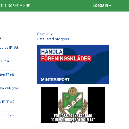
 TILL NOAHS MINNE
LOGGA IN
Glumslöv
R
Detaljerad prognos
borgs IF röd
 IF blå
vs FF vit
övs FF grön
 IF FF blå
Ljungby IF