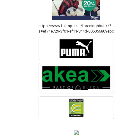
https://www.folkspel.se/foreningsbutik/?
s=ef74e729-3f01-ef11-844d-005056809ebc