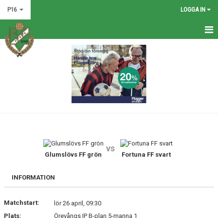
P16
LOGGA IN
HEM
NYHETER
KALENDER
MATCHER
TRUPPEN
vs
BILDGALLERI
Glumslövs FF grön
Fortuna FF svart
DOKUMENT
INFORMATION
KONTAKT
Matchstart:
lör 26 april, 09:30
Plats:
Örevångs IP B-plan 5-manna 1