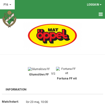
P16
LOGGA IN
HEM
NYHETER
KALENDER
MATCHER
TRUPPEN
vs
BILDGALLERI
Glumslövs FF
Fortuna FF vit
DOKUMENT
INFORMATION
KONTAKT
Matchstart:
lör 23 maj, 10:00