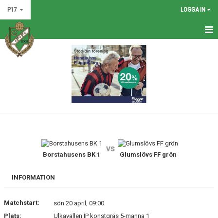
P17
LOGGA IN
HEM
NYHETER
DOKUMENT
BILDGALLERI
KONTAKT
vs
KALENDER
Borstahusens BK 1
Glumslövs FF grön
MATCHER
INFORMATION
TRUPPEN
Matchstart:
sön 20 april, 09:00
Plats:
Ulkavallen IP konstgräs 5-manna 1