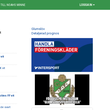
 TILL NOAHS MINNE
LOGGA IN
Glumslöv
R
Detaljerad prognos
vit
K vit
lövs FF vit
dde svart