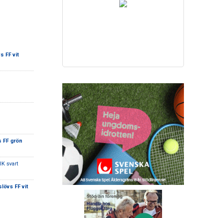
 FF vit
 FF grön
IK svart
lövs FF vit