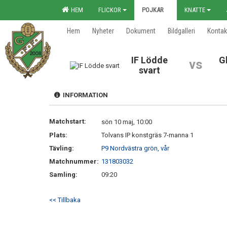
HEM
FLICKOR
POJKAR
KNATTE
Hem
Nyheter
Dokument
Bildgalleri
Kontak
IF Lödde
G
vs
svart
INFORMATION
Matchstart:
sön 10 maj, 10:00
Plats:
Tolvans IP konstgräs 7-manna 1
Tävling:
P9 Nordvästra grön, vår
Matchnummer:
131803032
Samling:
09:20
<< Tillbaka