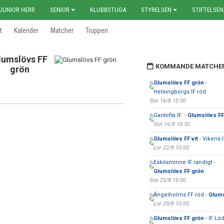
JUNIOR HERR
SENIOR
KLUBBSTUGA
STYRELSEN
STIFTELSEN
t
Kalender
Matcher
Truppen
lumslövs FF
KOMMANDE MATCHE
grön
Glumslövs FF grön
-
Helsingborgs IF röd
Sön 16/8 10:00
Gantofta IF -
Glumslövs FF 
Sön 16/8 10:30
Glumslövs FF vit
- Vikens I
Lör 22/8 10:00
Eskilsminne IF randigt -
Glumslövs FF grön
Sön 23/8 10:00
Ängelholms FF röd -
Glums
Lör 29/8 10:00
Glumslövs FF grön
- IF Lö