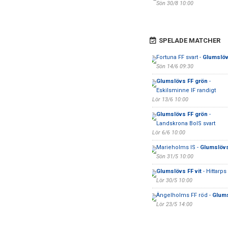
Sön 30/8 10:00
SPELADE MATCHER
Fortuna FF svart -
Glumslövs
Sön 14/6 09:30
Glumslövs FF grön
-
Eskilsminne IF randigt
Lör 13/6 10:00
Glumslövs FF grön
-
Landskrona BoIS svart
Lör 6/6 10:00
Marieholms IS -
Glumslövs
Sön 31/5 10:00
Glumslövs FF vit
- Hittarps 
Lör 30/5 10:00
Ängelholms FF röd -
Glums
Lör 23/5 14:00