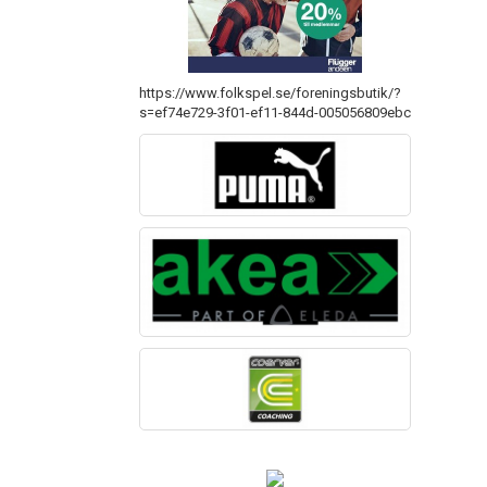
https://www.folkspel.se/foreningsbutik/?
s=ef74e729-3f01-ef11-844d-005056809ebc