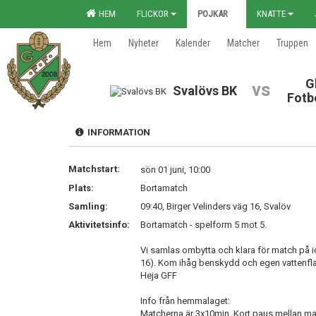
HEM
FLICKOR
POJKAR
KNATTE
Hem
Nyheter
Kalender
Matcher
Truppen
G
vs
Svalövs BK
Fotb
INFORMATION
Matchstart:
sön 01 juni, 10:00
Plats:
Bortamatch
Samling:
09:40, Birger Velinders väg 16, Svalöv
Aktivitetsinfo:
Bortamatch - spelform 5 mot 5.
Vi samlas ombytta och klara för match på id
16). Kom ihåg benskydd och egen vattenfl
Heja GFF
Info från hemmalaget:
Matcherna är 3x10min. Kort paus mellan ma