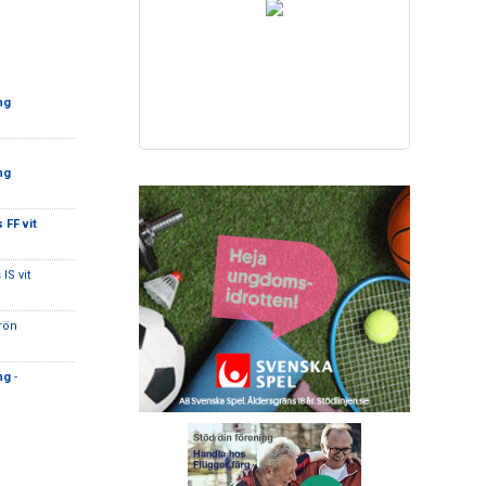
ng
ng
 FF vit
IS vit
rön
ng
-