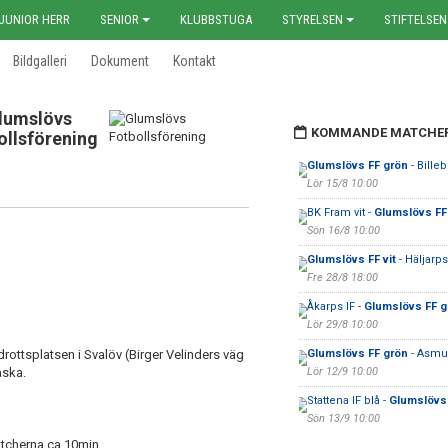
JUNIOR HERR
SENIOR
KLUBBSTUGA
STYRELSEN
STIFTELSEN
Bildgalleri
Dokument
Kontakt
lumslövs
KOMMANDE MATCHE
ollsförening
Glumslövs FF grön
- Bille
Lör 15/8 10:00
BK Fram vit -
Glumslövs FF 
Sön 16/8 10:00
Glumslövs FF vit
- Häljarps
Fre 28/8 18:00
Åkarps IF -
Glumslövs FF g
Lör 29/8 10:00
rottsplatsen i Svalöv (Birger Velinders väg
Glumslövs FF grön
- Asmu
aska.
Lör 12/9 10:00
Stattena IF blå -
Glumslövs 
Sön 13/9 10:00
tcherna ca 10min.