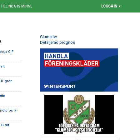
 TILL NOAHS MINNE
LOGGA IN
Glumslöv
R
Detaljerad prognos
berga GIF
vit
 IF grön
rön
ndtorps IF
FF vit