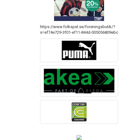
https://www.folkspel.se/foreningsbutik/?
s=ef74e729-3f01-ef11-844d-005056809ebc