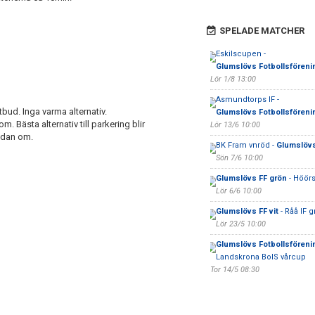
SPELADE MATCHER
Eskilscupen -
Glumslövs Fotbollsföreni
Lör 1/8 13:00
Asmundtorps IF -
ud. Inga varma alternativ.
Glumslövs Fotbollsföreni
m. Bästa alternativ till parkering blir
Lör 13/6 10:00
sidan om.
BK Fram vnröd -
Glumslövs
Sön 7/6 10:00
Glumslövs FF grön
- Höörs 
Lör 6/6 10:00
Glumslövs FF vit
- Råå IF g
Lör 23/5 10:00
Glumslövs Fotbollsföreni
Landskrona BoIS vårcup
Tor 14/5 08:30