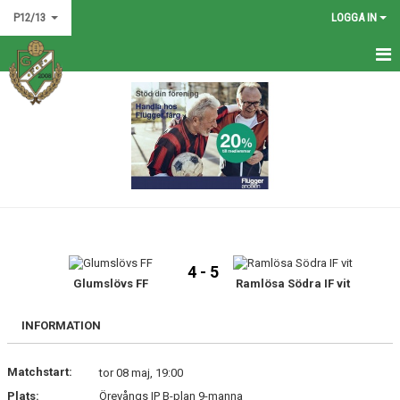
P12/13
LOGGA IN
HEM
NYHETER
KALENDER
MATCHER
TRUPPEN
4 - 5
BILDGALLERI
Glumslövs FF
Ramlösa Södra IF vit
DOKUMENT
INFORMATION
KONTAKT
Matchstart:
tor 08 maj, 19:00
Plats:
Örevångs IP B-plan 9-manna