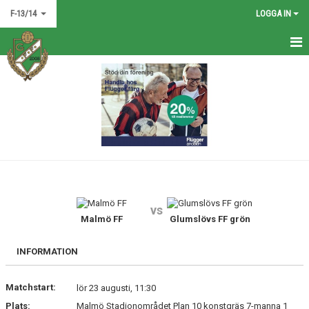
F-13/14
LOGGA IN
HEM
NYHETER
KALENDER
MATCHER
TRUPPEN
vs
BILDGALLERI
Malmö FF
Glumslövs FF grön
DOKUMENT
INFORMATION
KONTAKT
Matchstart:
lör 23 augusti, 11:30
Plats:
Malmö Stadionområdet Plan 10 konstgräs 7-manna 1