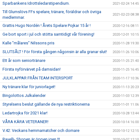
Sparbankens Idrottsledarstipendium.
2021-02-24 14:45
Till Glumslövs FFs spelare, tränare, föräldrar och övriga
2021-02-23 08:38
medlemmar.
Grattis Hugo Nordén ! Årets Spelare Pojkar 15 år !
2020-12-16 08:11
Ge bort sport i jul och stötta samtidigt vår förening!
2020-12-01 10:15
Kalle "målares" Nilssons pris
2020-11-28 19:30
SLUTSÅLT ! För första gången någonsin är alla granar slut!
2020-11-26 10:06
Ett år som seniortränare
2020-11-25 21:40
Första nyförvärvet på damsidan!
2020-11-25 16:45
JULKLAPPAR FRÅN TEAM INTERSPORT
2020-11-17 10:36
Ny tränare klar för juniorlaget!
2020-11-13 20:23
Bingolottos Julkalender
2020-11-03 12:39
Styrelsens beslut gällande de nya restriktionerna
2020-11-01 11:06
Ledartrojka för 2021 klar!
2020-10-28 13:44
VÅRA KÄRA VETERANER!
2020-10-14 16:00
V.42: Veckans hemmamatcher och domare
2020-10-12 12:15
Ravelli- Shopen är öppen igen !!!
2020-10-07 12:10