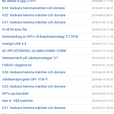
Nu startar vi upp U14 !!!
2018-08-17 11:06
V.33: Veckans hemmamatcher och domare
2018-08-13 08:47
V.32: Veckans hemma matcher och domare
2018-08-06 08:51
V.31: Veckans hemma matcher och domare
2018-07-30 12:26
Vi vill bli ännu fler ..
2018-07-24 21:48
Sammandrag av GFFs 10-årsjubileumsdag 7/7 2018
2018-07-16 11:59
Sverige-USA 4-4
2018-07-13 17:35
SE UPP GÖTEBORG, GLUMSLÖVARE I STAN!
2018-07-13 10:40
Veteranmatch på Jubileumsdagen 7/7
2018-07-05 21:32
Fotboll i dagarna tre
2018-07-01 21:00
V.26: Veckans hemma matcher och domare
2018-06-25 09:31
Jubileumsprogram GFF 10 år !!!
2018-06-19 09:25
V.25: Veckans hemma matcher och domare
2018-06-18 08:41
GFFs nya kanslist!
2018-06-04 10:25
Herr A - Råå matchen
2018-05-23 13:02
V.21: Veckans hemma matcher och domare
2018-05-21 09:22