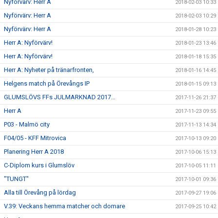
Nyförvärv: Herr A
2018-02-03 10:33
Nyförvärv: Herr A
2018-02-03 10:29
Nyförvärv: Herr A
2018-01-28 10:23
Herr A: Nyförvärv!
2018-01-23 13:46
Herr A: Nyförvärv!
2018-01-18 15:35
Herr A: Nyheter på tränarfronten,
2018-01-16 14:45
Helgens match på Örevångs IP
2018-01-15 09:13
GLUMSLÖVS FFs JULMARKNAD 2017...
2017-11-26 21:37
Herr A
2017-11-23 09:55
P03 - Malmö city
2017-11-13 14:34
F04/05 - KFF Mitrovica
2017-10-13 09:20
Planering Herr A 2018
2017-10-06 15:13
C-Diplom kurs i Glumslöv
2017-10-05 11:11
"TUNGT"
2017-10-01 09:36
Alla till Örevång på lördag
2017-09-27 19:06
V.39: Veckans hemma matcher och domare
2017-09-25 10:42