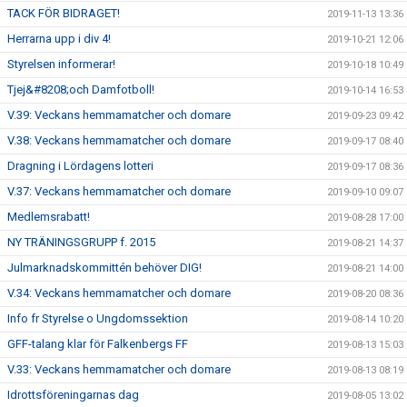
TACK FÖR BIDRAGET!
2019-11-13 13:36
Herrarna upp i div 4!
2019-10-21 12:06
Styrelsen informerar!
2019-10-18 10:49
Tjej&#8208;och Damfotboll!
2019-10-14 16:53
V.39: Veckans hemmamatcher och domare
2019-09-23 09:42
V.38: Veckans hemmamatcher och domare
2019-09-17 08:40
Dragning i Lördagens lotteri
2019-09-17 08:36
V.37: Veckans hemmamatcher och domare
2019-09-10 09:07
Medlemsrabatt!
2019-08-28 17:00
NY TRÄNINGSGRUPP f. 2015
2019-08-21 14:37
Julmarknadskommittén behöver DIG!
2019-08-21 14:00
V.34: Veckans hemmamatcher och domare
2019-08-20 08:36
Info fr Styrelse o Ungdomssektion
2019-08-14 10:20
GFF-talang klar för Falkenbergs FF
2019-08-13 15:03
V.33: Veckans hemmamatcher och domare
2019-08-13 08:19
Idrottsföreningarnas dag
2019-08-05 13:02