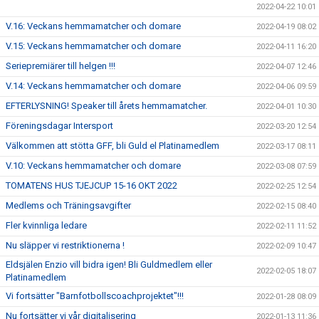
2022-04-22 10:01
V.16: Veckans hemmamatcher och domare
2022-04-19 08:02
V.15: Veckans hemmamatcher och domare
2022-04-11 16:20
Seriepremiärer till helgen !!!
2022-04-07 12:46
V.14: Veckans hemmamatcher och domare
2022-04-06 09:59
EFTERLYSNING! Speaker till årets hemmamatcher.
2022-04-01 10:30
Föreningsdagar Intersport
2022-03-20 12:54
Välkommen att stötta GFF, bli Guld el Platinamedlem
2022-03-17 08:11
V.10: Veckans hemmamatcher och domare
2022-03-08 07:59
TOMATENS HUS TJEJCUP 15-16 OKT 2022
2022-02-25 12:54
Medlems och Träningsavgifter
2022-02-15 08:40
Fler kvinnliga ledare
2022-02-11 11:52
Nu släpper vi restriktionerna !
2022-02-09 10:47
Eldsjälen Enzio vill bidra igen! Bli Guldmedlem eller
2022-02-05 18:07
Platinamedlem
Vi fortsätter "Barnfotbollscoachprojektet"!!!
2022-01-28 08:09
Nu fortsätter vi vår digitalisering
2022-01-13 11:36