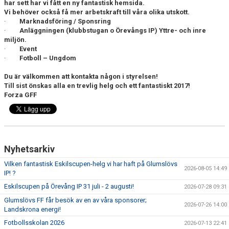
har sett har vi fått en ny fantastisk hemsida.
Vi behöver också få mer arbetskraft till våra olika utskott.
·
BLI MEDLEM
Marknadsföring / Sponsring
·
Anläggningen (klubbstugan o Örevångs IP) Yttre- och inre
miljön.
KLÄDKOLLEKTION
·
Event
·
Fotboll – Ungdom
FOTBOLLSSKOLAN 2026
Du är välkommen att kontakta någon i styrelsen!
Till sist önskas alla en trevlig helg och ett fantastiskt 2017!
Forza GFF
Nyhetsarkiv
Vilken fantastisk Eskilscupen-helg vi har haft på Glumslövs
2026-08-05 14:49
IP! ?
Eskilscupen på Örevång IP 31 juli - 2 augusti!
2026-07-28 09:31
Glumslövs FF får besök av en av våra sponsorer;
2026-07-26 14:00
Landskrona energi!
Fotbollsskolan 2026
2026-07-13 22:41