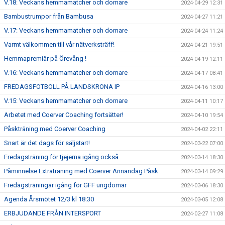
V.18: Veckans hemmamatcher och domare
2024-04-29 12:31
Bambustrumpor från Bambusa
2024-04-27 11:21
V.17: Veckans hemmamatcher och domare
2024-04-24 11:24
Varmt välkommen till vår nätverksträff!
2024-04-21 19:51
Hemmapremiär på Örevång !
2024-04-19 12:11
V.16: Veckans hemmamatcher och domare
2024-04-17 08:41
FREDAGSFOTBOLL PÅ LANDSKRONA IP
2024-04-16 13:00
V.15: Veckans hemmamatcher och domare
2024-04-11 10:17
Arbetet med Coerver Coaching fortsätter!
2024-04-10 19:54
Påskträning med Coerver Coaching
2024-04-02 22:11
Snart är det dags för säljstart!
2024-03-22 07:00
Fredagsträning för tjejerna igång också
2024-03-14 18:30
Påminnelse Extraträning med Coerver Annandag Påsk
2024-03-14 09:29
Fredagsträningar igång för GFF ungdomar
2024-03-06 18:30
Agenda Årsmötet 12/3 kl 18:30
2024-03-05 12:08
ERBJUDANDE FRÅN INTERSPORT
2024-02-27 11:08