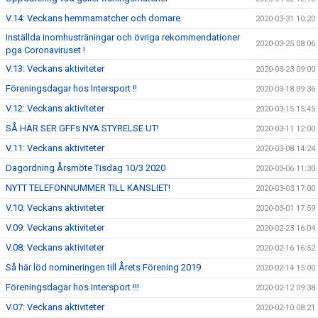
V.14: Veckans hemmamatcher och domare
2020-03-31 10:20
Inställda inomhusträningar och övriga rekommendationer
2020-03-25 08:06
pga Coronaviruset !
V.13: Veckans aktiviteter
2020-03-23 09:00
Föreningsdagar hos Intersport !!
2020-03-18 09:36
V.12: Veckans aktiviteter
2020-03-15 15:45
SÅ HÄR SER GFFs NYA STYRELSE UT!
2020-03-11 12:00
V.11: Veckans aktiviteter
2020-03-08 14:24
Dagordning Årsmöte Tisdag 10/3 2020
2020-03-06 11:30
NYTT TELEFONNUMMER TILL KANSLIET!
2020-03-03 17:00
V.10: Veckans aktiviteter
2020-03-01 17:59
V.09: Veckans aktiviteter
2020-02-23 16:04
V.08: Veckans aktiviteter
2020-02-16 16:52
Så här löd nomineringen till Årets Förening 2019
2020-02-14 15:00
Föreningsdagar hos Intersport !!!
2020-02-12 09:38
V.07: Veckans aktiviteter
2020-02-10 08:21