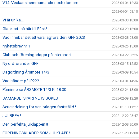
V14: Veckans hemmamatcher och domare
2023-04-04 12:33
2023-04-04 08:15
Vi är unika...
2023-03-30 18:00
Glasklart- så här till Påsk!
2023-03-29 15:00
Vad innebär det att vara lagförälder i GFF 2023
2023-03-28 08:08
Nyhetsbrev nr 1
2023-03-26 15:00
Club och föreningsdagar på Intersport
2023-03-22 08:25
Ny ordförande i GFF
2023-03-15 12:52
Dagordning Årsmöte 14/3
2023-03-09 10:54
Vad händer på IP???
2023-03-01 14:36
Påminnelse ÅRSMÖTE 14/3 Kl 18:00
2023-02-24 13:00
SAMARBETSPARTNERS SÖKES
2023-02-09 12:28
Serieindelning för seniorlagen fastställd !
2023-01-13 11:27
JULBREV !
2022-12-22 08:47
Den perfekta julklappen !!
2022-12-08 20:09
FÖRENINGSKLÄDER SOM JULKLAPP !
2022-11-23 12:00