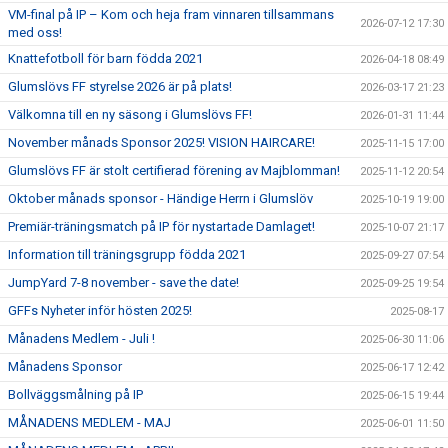
VM-final på IP – Kom och heja fram vinnaren tillsammans
2026-07-12 17:30
med oss!
Knattefotboll för barn födda 2021
2026-04-18 08:49
Glumslövs FF styrelse 2026 är på plats!
2026-03-17 21:23
Välkomna till en ny säsong i Glumslövs FF!
2026-01-31 11:44
November månads Sponsor 2025! VISION HAIRCARE!
2025-11-15 17:00
Glumslövs FF är stolt certifierad förening av Majblomman!
2025-11-12 20:54
Oktober månads sponsor - Händige Herrn i Glumslöv
2025-10-19 19:00
Premiär-träningsmatch på IP för nystartade Damlaget!
2025-10-07 21:17
Information till träningsgrupp födda 2021
2025-09-27 07:54
JumpYard 7-8 november - save the date!
2025-09-25 19:54
GFFs Nyheter inför hösten 2025!
2025-08-17
Månadens Medlem - Juli !
2025-06-30 11:06
Månadens Sponsor
2025-06-17 12:42
Bollväggsmålning på IP
2025-06-15 19:44
MÅNADENS MEDLEM - MAJ
2025-06-01 11:50