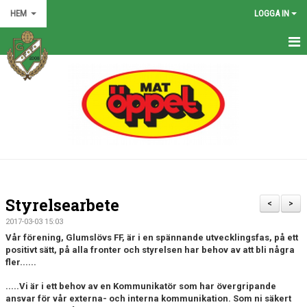
HEM
LOGGA IN
HEM
NYHETER
GRÖNA TRÅDEN
FÖRENINGEN
KONTAKT
Styrelsearbete
<
>
KALENDER
2017-03-03 15:03
Vår förening, Glumslövs FF, är i en spännande utvecklingsfas, på ett
BILDGALLERI
positivt sätt, på alla fronter och styrelsen har behov av att bli några
fler......
MATCHER
.....Vi är i ett behov av en Kommunikatör som har övergripande
ansvar för vår externa- och interna kommunikation. Som ni säkert
VÅRA LAG