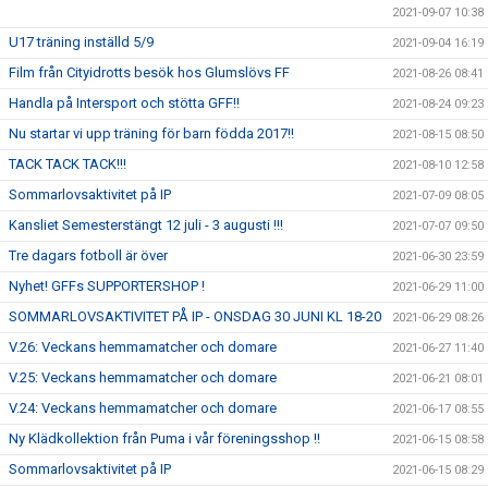
2021-09-07 10:38
U17 träning inställd 5/9
2021-09-04 16:19
Film från Cityidrotts besök hos Glumslövs FF
2021-08-26 08:41
Handla på Intersport och stötta GFF!!
2021-08-24 09:23
Nu startar vi upp träning för barn födda 2017!!
2021-08-15 08:50
TACK TACK TACK!!!
2021-08-10 12:58
Sommarlovsaktivitet på IP
2021-07-09 08:05
Kansliet Semesterstängt 12 juli - 3 augusti !!!
2021-07-07 09:50
Tre dagars fotboll är över
2021-06-30 23:59
Nyhet! GFFs SUPPORTERSHOP !
2021-06-29 11:00
SOMMARLOVSAKTIVITET PÅ IP - ONSDAG 30 JUNI KL 18-20
2021-06-29 08:26
V.26: Veckans hemmamatcher och domare
2021-06-27 11:40
V.25: Veckans hemmamatcher och domare
2021-06-21 08:01
V.24: Veckans hemmamatcher och domare
2021-06-17 08:55
Ny Klädkollektion från Puma i vår föreningsshop !!
2021-06-15 08:58
Sommarlovsaktivitet på IP
2021-06-15 08:29