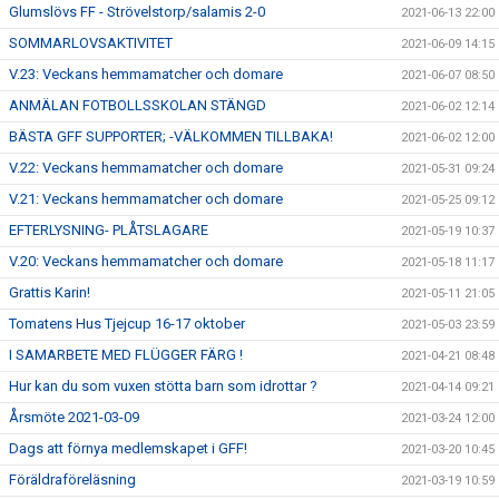
Glumslövs FF - Strövelstorp/salamis 2-0
2021-06-13 22:00
SOMMARLOVSAKTIVITET
2021-06-09 14:15
V.23: Veckans hemmamatcher och domare
2021-06-07 08:50
ANMÄLAN FOTBOLLSSKOLAN STÄNGD
2021-06-02 12:14
BÄSTA GFF SUPPORTER; -VÄLKOMMEN TILLBAKA!
2021-06-02 12:00
V.22: Veckans hemmamatcher och domare
2021-05-31 09:24
V.21: Veckans hemmamatcher och domare
2021-05-25 09:12
EFTERLYSNING- PLÅTSLAGARE
2021-05-19 10:37
V.20: Veckans hemmamatcher och domare
2021-05-18 11:17
Grattis Karin!
2021-05-11 21:05
Tomatens Hus Tjejcup 16-17 oktober
2021-05-03 23:59
I SAMARBETE MED FLÜGGER FÄRG !
2021-04-21 08:48
Hur kan du som vuxen stötta barn som idrottar ?
2021-04-14 09:21
Årsmöte 2021-03-09
2021-03-24 12:00
Dags att förnya medlemskapet i GFF!
2021-03-20 10:45
Föräldraföreläsning
2021-03-19 10:59