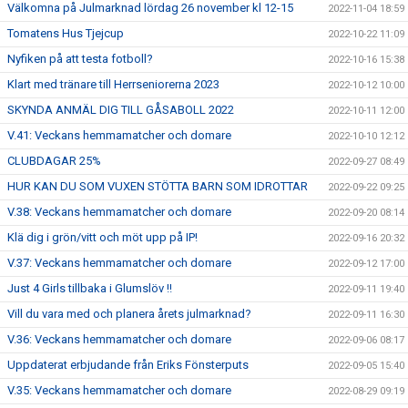
Välkomna på Julmarknad lördag 26 november kl 12-15
2022-11-04 18:59
Tomatens Hus Tjejcup
2022-10-22 11:09
Nyfiken på att testa fotboll?
2022-10-16 15:38
Klart med tränare till Herrseniorerna 2023
2022-10-12 10:00
SKYNDA ANMÄL DIG TILL GÅSABOLL 2022
2022-10-11 12:00
V.41: Veckans hemmamatcher och domare
2022-10-10 12:12
CLUBDAGAR 25%
2022-09-27 08:49
HUR KAN DU SOM VUXEN STÖTTA BARN SOM IDROTTAR
2022-09-22 09:25
V.38: Veckans hemmamatcher och domare
2022-09-20 08:14
Klä dig i grön/vitt och möt upp på IP!
2022-09-16 20:32
V.37: Veckans hemmamatcher och domare
2022-09-12 17:00
Just 4 Girls tillbaka i Glumslöv !!
2022-09-11 19:40
Vill du vara med och planera årets julmarknad?
2022-09-11 16:30
V.36: Veckans hemmamatcher och domare
2022-09-06 08:17
Uppdaterat erbjudande från Eriks Fönsterputs
2022-09-05 15:40
V.35: Veckans hemmamatcher och domare
2022-08-29 09:19