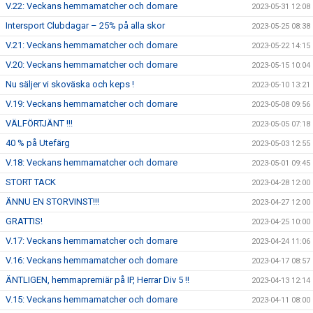
V.22: Veckans hemmamatcher och domare
2023-05-31 12:08
Intersport Clubdagar – 25% på alla skor
2023-05-25 08:38
V.21: Veckans hemmamatcher och domare
2023-05-22 14:15
V.20: Veckans hemmamatcher och domare
2023-05-15 10:04
Nu säljer vi skoväska och keps !
2023-05-10 13:21
V.19: Veckans hemmamatcher och domare
2023-05-08 09:56
VÄLFÖRTJÄNT !!!
2023-05-05 07:18
40 % på Utefärg
2023-05-03 12:55
V.18: Veckans hemmamatcher och domare
2023-05-01 09:45
STORT TACK
2023-04-28 12:00
ÄNNU EN STORVINST!!!
2023-04-27 12:00
GRATTIS!
2023-04-25 10:00
V.17: Veckans hemmamatcher och domare
2023-04-24 11:06
V.16: Veckans hemmamatcher och domare
2023-04-17 08:57
ÄNTLIGEN, hemmapremiär på IP, Herrar Div 5 !!
2023-04-13 12:14
V.15: Veckans hemmamatcher och domare
2023-04-11 08:00