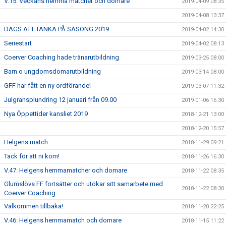
V.15: Veckans hemma matcher och domare
2019-04-09 08:35
2019-04-08 13:37
DAGS ATT TÄNKA PÅ SÄSONG 2019
2019-04-02 14:30
Seriestart
2019-04-02 08:13
Coerver Coaching hade tränarutbildning
2019-03-25 08:00
Barn o ungdomsdomarutbildning
2019-03-14 08:00
GFF har fått en ny ordförande!
2019-03-07 11:32
Julgransplundring 12 januari från 09.00
2019-01-06 16:30
Nya Öppettider kansliet 2019
2018-12-21 13:00
2018-12-20 15:57
Helgens match
2018-11-29 09:21
Tack för att ni kom!
2018-11-26 16:30
V.47: Helgens hemmamatcher och domare
2018-11-22 08:35
Glumslövs FF fortsätter och utökar sitt samarbete med
2018-11-22 08:30
Coerver Coaching
Välkommen tillbaka!
2018-11-20 22:25
V.46: Helgens hemmamatch och domare
2018-11-15 11:22