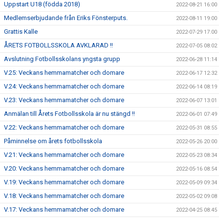
Uppstart U18 (födda 2018)
2022-08-21 16:00
Medlemserbjudande från Eriks Fönsterputs.
2022-08-11 19:00
Grattis Kalle
2022-07-29 17:00
ÅRETS FOTBOLLSSKOLA AVKLARAD !!
2022-07-05 08:02
Avslutning Fotbollsskolans yngsta grupp
2022-06-28 11:14
V.25: Veckans hemmamatcher och domare
2022-06-17 12:32
V.24: Veckans hemmamatcher och domare
2022-06-14 08:19
V.23: Veckans hemmamatcher och domare
2022-06-07 13:01
Anmälan till Årets Fotbollsskola är nu stängd !!
2022-06-01 07:49
V.22: Veckans hemmamatcher och domare
2022-05-31 08:55
Påminnelse om årets fotbollsskola
2022-05-26 20:00
V.21: Veckans hemmamatcher och domare
2022-05-23 08:34
V.20: Veckans hemmamatcher och domare
2022-05-16 08:54
V.19: Veckans hemmamatcher och domare
2022-05-09 09:34
V.18: Veckans hemmamatcher och domare
2022-05-02 09:08
V.17: Veckans hemmamatcher och domare
2022-04-25 08:45