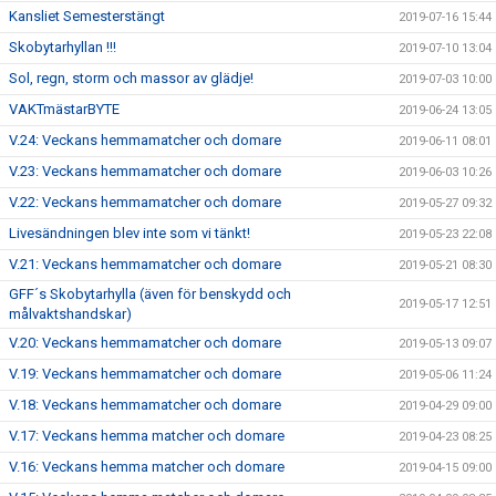
Kansliet Semesterstängt
2019-07-16 15:44
Skobytarhyllan !!!
2019-07-10 13:04
Sol, regn, storm och massor av glädje!
2019-07-03 10:00
VAKTmästarBYTE
2019-06-24 13:05
V.24: Veckans hemmamatcher och domare
2019-06-11 08:01
V.23: Veckans hemmamatcher och domare
2019-06-03 10:26
V.22: Veckans hemmamatcher och domare
2019-05-27 09:32
Livesändningen blev inte som vi tänkt!
2019-05-23 22:08
V.21: Veckans hemmamatcher och domare
2019-05-21 08:30
GFF´s Skobytarhylla (även för benskydd och
2019-05-17 12:51
målvaktshandskar)
V.20: Veckans hemmamatcher och domare
2019-05-13 09:07
V.19: Veckans hemmamatcher och domare
2019-05-06 11:24
V.18: Veckans hemmamatcher och domare
2019-04-29 09:00
V.17: Veckans hemma matcher och domare
2019-04-23 08:25
V.16: Veckans hemma matcher och domare
2019-04-15 09:00