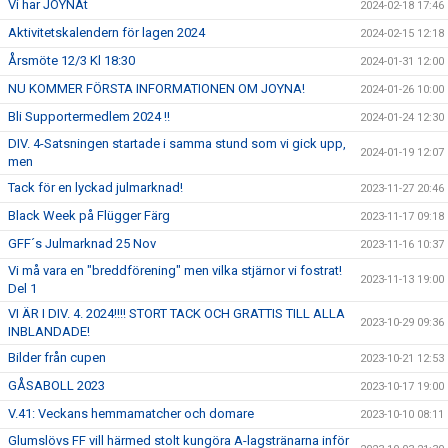
Vi har JOYNAt
2024-02-18 17:46
Aktivitetskalendern för lagen 2024
2024-02-15 12:18
Årsmöte 12/3 Kl 18:30
2024-01-31 12:00
NU KOMMER FÖRSTA INFORMATIONEN OM JOYNA!
2024-01-26 10:00
Bli Supportermedlem 2024 !!
2024-01-24 12:30
DIV. 4-Satsningen startade i samma stund som vi gick upp,
2024-01-19 12:07
men
Tack för en lyckad julmarknad!
2023-11-27 20:46
Black Week på Flügger Färg
2023-11-17 09:18
GFF´s Julmarknad 25 Nov
2023-11-16 10:37
Vi må vara en "breddförening" men vilka stjärnor vi fostrat!
2023-11-13 19:00
Del 1
VI ÄR I DIV. 4. 2024!!!! STORT TACK OCH GRATTIS TILL ALLA
2023-10-29 09:36
INBLANDADE!
Bilder från cupen
2023-10-21 12:53
GÅSABOLL 2023
2023-10-17 19:00
V.41: Veckans hemmamatcher och domare
2023-10-10 08:11
Glumslövs FF vill härmed stolt kungöra A-lagstränarna inför