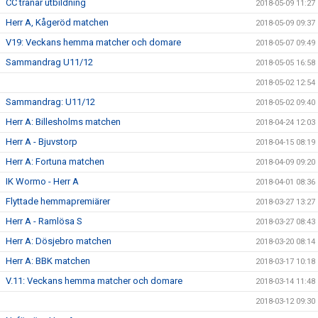
CC tränar utbildning
2018-05-09 11:27
Herr A, Kågeröd matchen
2018-05-09 09:37
V19: Veckans hemma matcher och domare
2018-05-07 09:49
Sammandrag U11/12
2018-05-05 16:58
2018-05-02 12:54
Sammandrag: U11/12
2018-05-02 09:40
Herr A: Billesholms matchen
2018-04-24 12:03
Herr A - Bjuvstorp
2018-04-15 08:19
Herr A: Fortuna matchen
2018-04-09 09:20
IK Wormo - Herr A
2018-04-01 08:36
Flyttade hemmapremiärer
2018-03-27 13:27
Herr A - Ramlösa S
2018-03-27 08:43
Herr A: Dösjebro matchen
2018-03-20 08:14
Herr A: BBK matchen
2018-03-17 10:18
V.11: Veckans hemma matcher och domare
2018-03-14 11:48
2018-03-12 09:30