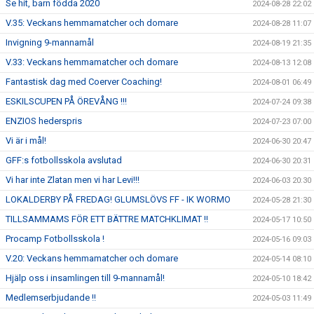
Se hit, barn födda 2020
2024-08-28 22:02
V.35: Veckans hemmamatcher och domare
2024-08-28 11:07
Invigning 9-mannamål
2024-08-19 21:35
V.33: Veckans hemmamatcher och domare
2024-08-13 12:08
Fantastisk dag med Coerver Coaching!
2024-08-01 06:49
ESKILSCUPEN PÅ ÖREVÅNG !!!
2024-07-24 09:38
ENZIOS hederspris
2024-07-23 07:00
Vi är i mål!
2024-06-30 20:47
GFF:s fotbollsskola avslutad
2024-06-30 20:31
Vi har inte Zlatan men vi har Levi!!!
2024-06-03 20:30
LOKALDERBY PÅ FREDAG! GLUMSLÖVS FF - IK WORMO
2024-05-28 21:30
TILLSAMMAMS FÖR ETT BÄTTRE MATCHKLIMAT !!
2024-05-17 10:50
Procamp Fotbollsskola !
2024-05-16 09:03
V.20: Veckans hemmamatcher och domare
2024-05-14 08:10
Hjälp oss i insamlingen till 9-mannamål!
2024-05-10 18:42
Medlemserbjudande !!
2024-05-03 11:49