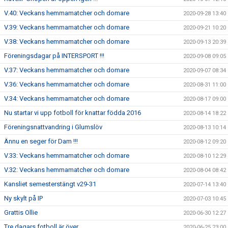
V.40: Veckans hemmamatcher och domare
2020-09-28 13:40
V.39: Veckans hemmamatcher och domare
2020-09-21 10:20
V.38: Veckans hemmamatcher och domare
2020-09-13 20:39
Föreningsdagar på INTERSPORT !!!
2020-09-08 09:05
V.37: Veckans hemmamatcher och domare
2020-09-07 08:34
V.36: Veckans hemmamatcher och domare
2020-08-31 11:00
V.34: Veckans hemmamatcher och domare
2020-08-17 09:00
Nu startar vi upp fotboll för knattar födda 2016
2020-08-14 18:22
Föreningsnattvandring i Glumslöv
2020-08-13 10:14
Ännu en seger för Dam !!!
2020-08-12 09:20
V.33: Veckans hemmamatcher och domare
2020-08-10 12:29
V.32: Veckans hemmamatcher och domare
2020-08-04 08:42
Kansliet semesterstängt v29-31
2020-07-14 13:40
Ny skylt på IP
2020-07-03 10:45
Grattis Ollie
2020-06-30 12:27
Tre dagars fotboll är över
2020-06-25 23:00