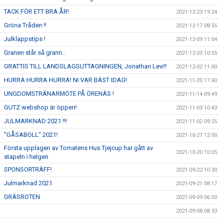
TACK FÖR ETT BRA ÅR!
2021-12-23 19:24
Gröna Tråden !!
2021-12-17 08:55
Julklappstips !
2021-12-09 11:04
Granen står så grann..
2021-12-03 10:55
GRATTIS TILL LANDSLAGSUTTAGNINGEN, Jonathan Levi!!
2021-12-02 11:00
HURRA HURRA HURRA! NI VAR BÄST IDAG!
2021-11-20 17:40
UNGDOMSTRÄNARMÖTE PÅ ÖRENÄS !
2021-11-14 09:49
GUTZ webshop är öppen!
2021-11-03 10:43
JULMARKNAD 2021 !!!
2021-11-02 09:25
"GÅSABOLL" 2021!
2021-10-27 12:00
Första upplagen av Tomatens Hus Tjejcup har gått av
2021-10-20 10:05
stapeln i helgen
SPONSORTRÄFF!
2021-09-22 10:30
Julmarknad 2021
2021-09-21 08:17
GRÄSROTEN
2021-09-09 06:50
2021-09-08 08:33