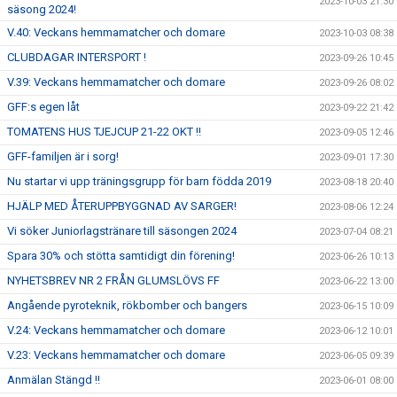
2023-10-03 21:30
säsong 2024!
V.40: Veckans hemmamatcher och domare
2023-10-03 08:38
CLUBDAGAR INTERSPORT !
2023-09-26 10:45
V.39: Veckans hemmamatcher och domare
2023-09-26 08:02
GFF:s egen låt
2023-09-22 21:42
TOMATENS HUS TJEJCUP 21-22 OKT !!
2023-09-05 12:46
GFF-familjen är i sorg!
2023-09-01 17:30
Nu startar vi upp träningsgrupp för barn födda 2019
2023-08-18 20:40
HJÄLP MED ÅTERUPPBYGGNAD AV SARGER!
2023-08-06 12:24
Vi söker Juniorlagstränare till säsongen 2024
2023-07-04 08:21
Spara 30% och stötta samtidigt din förening!
2023-06-26 10:13
NYHETSBREV NR 2 FRÅN GLUMSLÖVS FF
2023-06-22 13:00
Angående pyroteknik, rökbomber och bangers
2023-06-15 10:09
V.24: Veckans hemmamatcher och domare
2023-06-12 10:01
V.23: Veckans hemmamatcher och domare
2023-06-05 09:39
Anmälan Stängd !!
2023-06-01 08:00