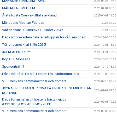
MÅNADENS MEDLEM - APRIL
2025-04-28 17:42
MÅNADENS MEDLEM !
2025-04-04 08:56
Årets första Coerver-tillfälle avklarat!
2025-04-01 11:00
Månadens Medlem Februari
2025-02-20
Vad har hänt i Glumslövs FF under 2024?
2024-12-21
Dags att presentera hela ledartruppen för vårt seniorlag!
2024-12-04 20:00
Tränarteamet klart inför 2025!
2024-12-01 18:30
JULKLAPPSTIPS !!!!
2024-11-21 19:19
Köp GFF Mössan !!
2024-10-28 15:59
Sponsorträff !!
2024-10-10 18:09
Från Fotboll till Futsal- Läs om Em Lundströms resa.
2024-10-06 17:30
V.38: Veckans hemmamatcher och domare
2024-09-18 09:48
JOYNA ERBJUDANDE PROVA PÅ UNDER SEPTEMBER UTAN
2024-09-09 07:00
KOSTNAD!
Dags för anmälan till höstens bästa tjejcup
2024-09-08 10:22
&#127813;&#127813;&#127813;
V.36: Veckans hemmamatcher och domare
2024-09-03 08:22