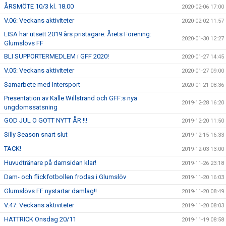
ÅRSMÖTE 10/3 kl. 18.00
2020-02-06 17:00
V.06: Veckans aktiviteter
2020-02-02 11:57
LISA har utsett 2019 års pristagare: Årets Förening:
2020-01-30 12:27
Glumslövs FF
BLI SUPPORTERMEDLEM i GFF 2020!
2020-01-27 14:45
V.05: Veckans aktiviteter
2020-01-27 09:00
Samarbete med Intersport
2020-01-21 08:36
Presentation av Kalle Willstrand och GFF:s nya
2019-12-28 16:20
ungdomssatsning
GOD JUL O GOTT NYTT ÅR !!!
2019-12-20 11:50
Silly Season snart slut
2019-12-15 16:33
TACK!
2019-12-03 13:00
Huvudtränare på damsidan klar!
2019-11-26 23:18
Dam- och flickfotbollen frodas i Glumslöv
2019-11-20 16:03
Glumslövs FF nystartar damlag!!
2019-11-20 08:49
V.47: Veckans aktiviteter
2019-11-20 08:03
HATTRICK Onsdag 20/11
2019-11-19 08:58