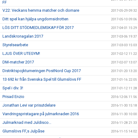
FF
V.22: Veckans hemma matcher och domare
2017-05-29 09:32
Ditt spel kan hjälpa ungdomsidrotten
2017-05-10 09:06
LÖS DITT STÖDMEDLEMSKAP FÖR 2017
2017-04-01 15:29
Landskronagalan 2017
2017-03-06 19:37
Styrelsearbete
2017-03-03 15:03
LJUS ÖVER UTEGYM!
2017-02-12 11:22
DM-matcher 2017
2017-02-07 13:07
Distriktspojkturneringen PostNord Cup 2017
2017-01-20 13:20
13 692 kr från Svenska Spel till Glumslövs FF
2017-01-16 22:05
Spel i div. 3!
2017-01-12 11:28
Prisad Enzio
2016-12-06 11:56
Jonathan Levi var prisutdelare
2016-11-30 15:18
Vandringspristagare på julmarknaden 2016
2016-11-30 10:00
Julmarknad med Juldisco…
2016-11-28 21:33
Glumslövs FF,s Julpåse
2016-11-15 14:02