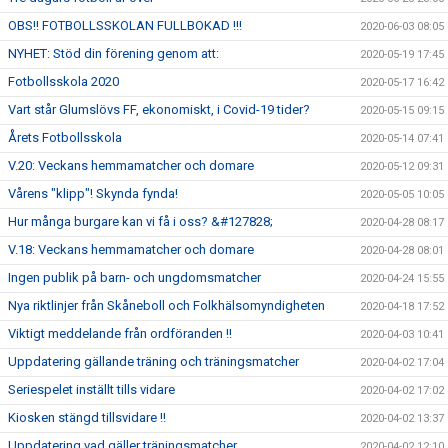
OBS!! FOTBOLLSSKOLAN FULLBOKAD !!!
2020-06-03 08:05
NYHET: Stöd din förening genom att:
2020-05-19 17:45
Fotbollsskola 2020
2020-05-17 16:42
Vart står Glumslövs FF, ekonomiskt, i Covid-19 tider?
2020-05-15 09:15
Årets Fotbollsskola
2020-05-14 07:41
V.20: Veckans hemmamatcher och domare
2020-05-12 09:31
Vårens "klipp"! Skynda fynda!
2020-05-05 10:05
Hur många burgare kan vi få i oss? &#127828;
2020-04-28 08:17
V.18: Veckans hemmamatcher och domare
2020-04-28 08:01
Ingen publik på barn- och ungdomsmatcher
2020-04-24 15:55
Nya riktlinjer från Skåneboll och Folkhälsomyndigheten
2020-04-18 17:52
Viktigt meddelande från ordföranden !!
2020-04-03 10:41
Uppdatering gällande träning och träningsmatcher
2020-04-02 17:04
Seriespelet inställt tills vidare
2020-04-02 17:02
Kiosken stängd tillsvidare !!
2020-04-02 13:37
Uppdatering vad gäller träningsmatcher
2020-04-02 12:10