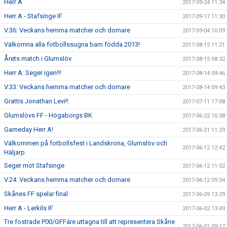
Herr A
2017-09-24 11:34
Herr A - Stafsinge IF
2017-09-17 11:30
V.36: Veckans hemma matcher och domare
2017-09-04 10:09
Välkomna alla fotbollssugna barn födda 2013!
2017-08-15 11:21
Årets match i Glumslöv
2017-08-15 08:32
Herr A: Seger igen!!!
2017-08-14 09:46
V.33: Veckans hemma matcher och domare
2017-08-14 09:43
Grattis Jonathan Levi!!
2017-07-11 17:08
Glumslövs FF - Högaborgs BK
2017-06-22 10:38
Gameday Herr A!
2017-06-21 11:29
Välkommen på fotbollsfest i Landskrona, Glumslöv och
2017-06-12 12:42
Häljarp.
Seger mot Stafsinge
2017-06-12 11:02
V.24: Veckans hemma matcher och domare
2017-06-12 09:54
Skånes FF spelar final
2017-06-09 13:29
Herr A - Lerkils IF
2017-06-02 13:49
Tre fostrade P00/GFFáre uttagna till att representera Skåne
2017-06-01 09:17