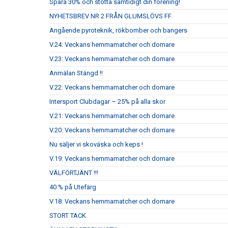
Spara 30% och stötta samtidigt din förening!
NYHETSBREV NR 2 FRÅN GLUMSLÖVS FF
Angående pyroteknik, rökbomber och bangers
V.24: Veckans hemmamatcher och domare
V.23: Veckans hemmamatcher och domare
Anmälan Stängd !!
V.22: Veckans hemmamatcher och domare
Intersport Clubdagar – 25% på alla skor
V.21: Veckans hemmamatcher och domare
V.20: Veckans hemmamatcher och domare
Nu säljer vi skoväska och keps !
V.19: Veckans hemmamatcher och domare
VÄLFÖRTJÄNT !!!
40 % på Utefärg
V.18: Veckans hemmamatcher och domare
STORT TACK