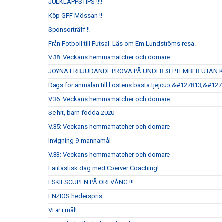
JULKLAPPSTIPS !!!!
Köp GFF Mössan !!
Sponsorträff !!
Från Fotboll till Futsal- Läs om Em Lundströms resa.
V.38: Veckans hemmamatcher och domare
JOYNA ERBJUDANDE PROVA PÅ UNDER SEPTEMBER UTAN 
Dags för anmälan till höstens bästa tjejcup &#127813;&#12
V.36: Veckans hemmamatcher och domare
Se hit, barn födda 2020
V.35: Veckans hemmamatcher och domare
Invigning 9-mannamål
V.33: Veckans hemmamatcher och domare
Fantastisk dag med Coerver Coaching!
ESKILSCUPEN PÅ ÖREVÅNG !!!
ENZIOS hederspris
Vi är i mål!