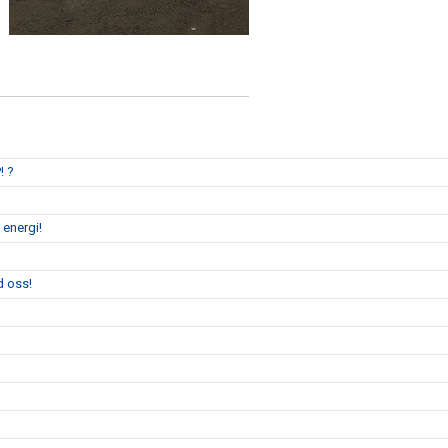
! ?
 energi!
d oss!