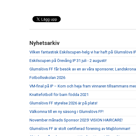
Nyhetsarkiv
Vilken fantastisk Eskilscupen-helg vi har haft på Glumslövs IP
Eskilscupen på Örevång IP 31 juli - 2 augusti!
Glumslövs FF får besök av en av våra sponsorer; Landskrona
Fotbollsskolan 2026
VM-final på IP – Kom och heja fram vinnaren tillsammans me
Knattefotboll för barn födda 2021
Glumslövs FF styrelse 2026 är på plats!
Välkomna till en ny säsong i Glumslövs FF!
November månads Sponsor 2025! VISION HAIRCARE!
Glumslövs FF är stolt certifierad förening av Majblomman!