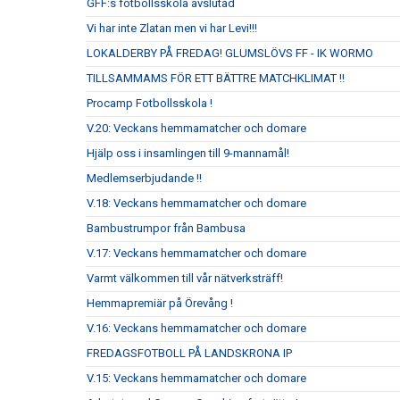
GFF:s fotbollsskola avslutad
Vi har inte Zlatan men vi har Levi!!!
LOKALDERBY PÅ FREDAG! GLUMSLÖVS FF - IK WORMO
TILLSAMMAMS FÖR ETT BÄTTRE MATCHKLIMAT !!
Procamp Fotbollsskola !
V.20: Veckans hemmamatcher och domare
Hjälp oss i insamlingen till 9-mannamål!
Medlemserbjudande !!
V.18: Veckans hemmamatcher och domare
Bambustrumpor från Bambusa
V.17: Veckans hemmamatcher och domare
Varmt välkommen till vår nätverksträff!
Hemmapremiär på Örevång !
V.16: Veckans hemmamatcher och domare
FREDAGSFOTBOLL PÅ LANDSKRONA IP
V.15: Veckans hemmamatcher och domare