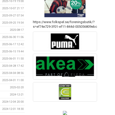
2025-10-19 19:00
2025-10-07 21:17
2025-09-27 07:54
https://www.folkspel.se/foreningsbutik/?
2025-09-25 19:54
s=ef74e729-3f01-ef11-844d-005056809ebc
2025-08-17
2025-06-30 11:06
2025-06-17 12:42
2025-06-15 19:44
2025-06-01 11:50
2025-04-28 17:42
2025-04-04 08:56
2025-04-01 11:00
2025-02-20
2024-12-21
2024-12-04 20:00
2024-12-01 18:30