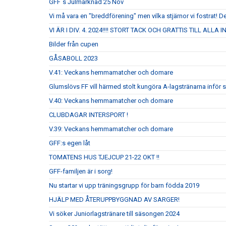
GFF´s Julmarknad 25 Nov
Vi må vara en "breddförening" men vilka stjärnor vi fostrat! De
VI ÄR I DIV. 4. 2024!!!! STORT TACK OCH GRATTIS TILL ALLA
Bilder från cupen
GÅSABOLL 2023
V.41: Veckans hemmamatcher och domare
Glumslövs FF vill härmed stolt kungöra A-lagstränarna inför
V.40: Veckans hemmamatcher och domare
CLUBDAGAR INTERSPORT !
V.39: Veckans hemmamatcher och domare
GFF:s egen låt
TOMATENS HUS TJEJCUP 21-22 OKT !!
GFF-familjen är i sorg!
Nu startar vi upp träningsgrupp för barn födda 2019
HJÄLP MED ÅTERUPPBYGGNAD AV SARGER!
Vi söker Juniorlagstränare till säsongen 2024