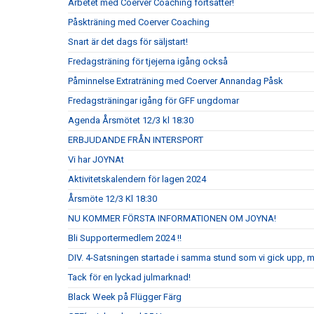
Arbetet med Coerver Coaching fortsätter!
Påskträning med Coerver Coaching
Snart är det dags för säljstart!
Fredagsträning för tjejerna igång också
Påminnelse Extraträning med Coerver Annandag Påsk
Fredagsträningar igång för GFF ungdomar
Agenda Årsmötet 12/3 kl 18:30
ERBJUDANDE FRÅN INTERSPORT
Vi har JOYNAt
Aktivitetskalendern för lagen 2024
Årsmöte 12/3 Kl 18:30
NU KOMMER FÖRSTA INFORMATIONEN OM JOYNA!
Bli Supportermedlem 2024 !!
DIV. 4-Satsningen startade i samma stund som vi gick upp, 
Tack för en lyckad julmarknad!
Black Week på Flügger Färg