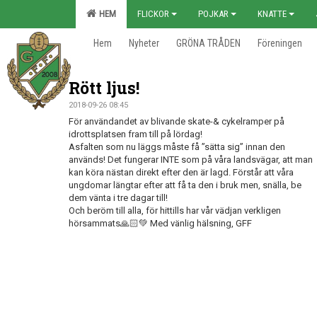
HEM
FLICKOR
POJKAR
KNATTE
Hem
Nyheter
GRÖNA TRÅDEN
Föreningen
Rött ljus!
2018-09-26 08:45
För användandet av blivande skate-& cykelramper på
idrottsplatsen fram till på lördag!
Asfalten som nu läggs måste få ”sätta sig” innan den
används! Det fungerar INTE som på våra landsvägar, att man
kan köra nästan direkt efter den är lagd. Förstår att våra
ungdomar längtar efter att få ta den i bruk men, snälla, be
dem vänta i tre dagar till!
Och beröm till alla, för hittills har vår vädjan verkligen
hörsammats🙏🏻💚 Med vänlig hälsning, GFF