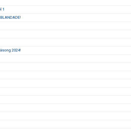
l 1
 INBLANDADE!
 säsong 2024!