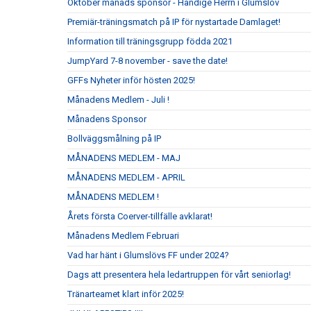
Oktober månads sponsor - Händige Herrn i Glumslöv
Premiär-träningsmatch på IP för nystartade Damlaget!
Information till träningsgrupp födda 2021
JumpYard 7-8 november - save the date!
GFFs Nyheter inför hösten 2025!
Månadens Medlem - Juli !
Månadens Sponsor
Bollväggsmålning på IP
MÅNADENS MEDLEM - MAJ
MÅNADENS MEDLEM - APRIL
MÅNADENS MEDLEM !
Årets första Coerver-tillfälle avklarat!
Månadens Medlem Februari
Vad har hänt i Glumslövs FF under 2024?
Dags att presentera hela ledartruppen för vårt seniorlag!
Tränarteamet klart inför 2025!