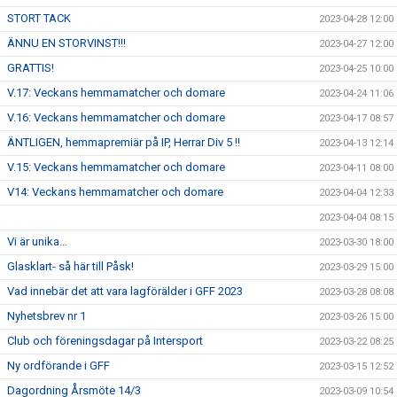
STORT TACK
2023-04-28 12:00
ÄNNU EN STORVINST!!!
2023-04-27 12:00
GRATTIS!
2023-04-25 10:00
V.17: Veckans hemmamatcher och domare
2023-04-24 11:06
V.16: Veckans hemmamatcher och domare
2023-04-17 08:57
ÄNTLIGEN, hemmapremiär på IP, Herrar Div 5 !!
2023-04-13 12:14
V.15: Veckans hemmamatcher och domare
2023-04-11 08:00
V14: Veckans hemmamatcher och domare
2023-04-04 12:33
2023-04-04 08:15
Vi är unika...
2023-03-30 18:00
Glasklart- så här till Påsk!
2023-03-29 15:00
Vad innebär det att vara lagförälder i GFF 2023
2023-03-28 08:08
Nyhetsbrev nr 1
2023-03-26 15:00
Club och föreningsdagar på Intersport
2023-03-22 08:25
Ny ordförande i GFF
2023-03-15 12:52
Dagordning Årsmöte 14/3
2023-03-09 10:54