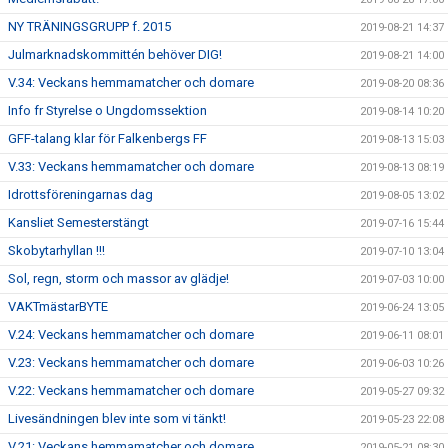
NY TRÄNINGSGRUPP f. 2015
2019-08-21 14:37
Julmarknadskommittén behöver DIG!
2019-08-21 14:00
V.34: Veckans hemmamatcher och domare
2019-08-20 08:36
Info fr Styrelse o Ungdomssektion
2019-08-14 10:20
GFF-talang klar för Falkenbergs FF
2019-08-13 15:03
V.33: Veckans hemmamatcher och domare
2019-08-13 08:19
Idrottsföreningarnas dag
2019-08-05 13:02
Kansliet Semesterstängt
2019-07-16 15:44
Skobytarhyllan !!!
2019-07-10 13:04
Sol, regn, storm och massor av glädje!
2019-07-03 10:00
VAKTmästarBYTE
2019-06-24 13:05
V.24: Veckans hemmamatcher och domare
2019-06-11 08:01
V.23: Veckans hemmamatcher och domare
2019-06-03 10:26
V.22: Veckans hemmamatcher och domare
2019-05-27 09:32
Livesändningen blev inte som vi tänkt!
2019-05-23 22:08
V.21: Veckans hemmamatcher och domare
2019-05-21 08:30