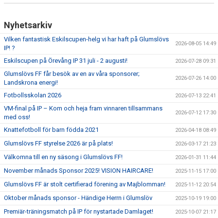
Nyhetsarkiv
Vilken fantastisk Eskilscupen-helg vi har haft på Glumslövs
2026-08-05 14:49
IP! ?
Eskilscupen på Örevång IP 31 juli - 2 augusti!
2026-07-28 09:31
Glumslövs FF får besök av en av våra sponsorer;
2026-07-26 14:00
Landskrona energi!
Fotbollsskolan 2026
2026-07-13 22:41
VM-final på IP – Kom och heja fram vinnaren tillsammans
2026-07-12 17:30
med oss!
Knattefotboll för barn födda 2021
2026-04-18 08:49
Glumslövs FF styrelse 2026 är på plats!
2026-03-17 21:23
Välkomna till en ny säsong i Glumslövs FF!
2026-01-31 11:44
November månads Sponsor 2025! VISION HAIRCARE!
2025-11-15 17:00
Glumslövs FF är stolt certifierad förening av Majblomman!
2025-11-12 20:54
Oktober månads sponsor - Händige Herrn i Glumslöv
2025-10-19 19:00
Premiär-träningsmatch på IP för nystartade Damlaget!
2025-10-07 21:17