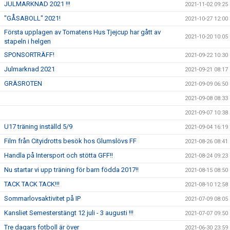
JULMARKNAD 2021 !!!
2021-11-02 09:25
"GÅSABOLL" 2021!
2021-10-27 12:00
Första upplagen av Tomatens Hus Tjejcup har gått av
2021-10-20 10:05
stapeln i helgen
SPONSORTRÄFF!
2021-09-22 10:30
Julmarknad 2021
2021-09-21 08:17
GRÄSROTEN
2021-09-09 06:50
2021-09-08 08:33
2021-09-07 10:38
U17 träning inställd 5/9
2021-09-04 16:19
Film från Cityidrotts besök hos Glumslövs FF
2021-08-26 08:41
Handla på Intersport och stötta GFF!!
2021-08-24 09:23
Nu startar vi upp träning för barn födda 2017!!
2021-08-15 08:50
TACK TACK TACK!!!
2021-08-10 12:58
Sommarlovsaktivitet på IP
2021-07-09 08:05
Kansliet Semesterstängt 12 juli - 3 augusti !!!
2021-07-07 09:50
Tre dagars fotboll är över
2021-06-30 23:59