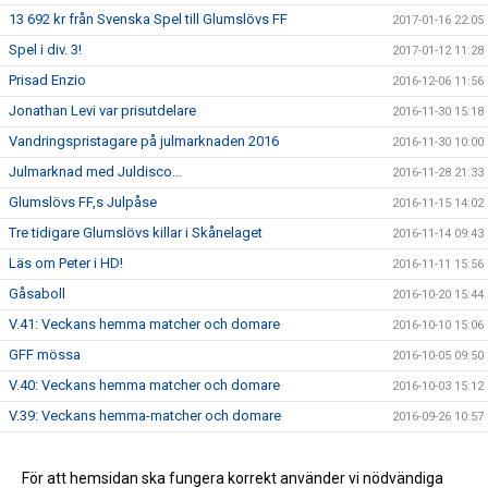
13 692 kr från Svenska Spel till Glumslövs FF
2017-01-16 22:05
Spel i div. 3!
2017-01-12 11:28
Prisad Enzio
2016-12-06 11:56
Jonathan Levi var prisutdelare
2016-11-30 15:18
Vandringspristagare på julmarknaden 2016
2016-11-30 10:00
Julmarknad med Juldisco…
2016-11-28 21:33
Glumslövs FF,s Julpåse
2016-11-15 14:02
Tre tidigare Glumslövs killar i Skånelaget
2016-11-14 09:43
Läs om Peter i HD!
2016-11-11 15:56
Gåsaboll
2016-10-20 15:44
V.41: Veckans hemma matcher och domare
2016-10-10 15:06
GFF mössa
2016-10-05 09:50
V.40: Veckans hemma matcher och domare
2016-10-03 15:12
V.39: Veckans hemma-matcher och domare
2016-09-26 10:57
V.38: veckan hemmamatcher och domare
2016-09-19 12:41
Info brev augusti 2016
För att hemsidan ska fungera korrekt använder vi nödvändiga
2016-09-14 15:35