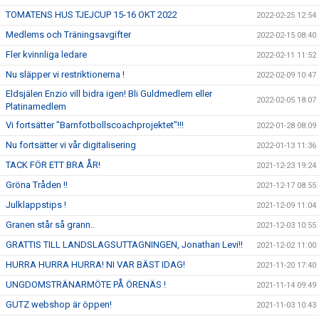
TOMATENS HUS TJEJCUP 15-16 OKT 2022
2022-02-25 12:54
Medlems och Träningsavgifter
2022-02-15 08:40
Fler kvinnliga ledare
2022-02-11 11:52
Nu släpper vi restriktionerna !
2022-02-09 10:47
Eldsjälen Enzio vill bidra igen! Bli Guldmedlem eller
2022-02-05 18:07
Platinamedlem
Vi fortsätter "Barnfotbollscoachprojektet"!!!
2022-01-28 08:09
Nu fortsätter vi vår digitalisering
2022-01-13 11:36
TACK FÖR ETT BRA ÅR!
2021-12-23 19:24
Gröna Tråden !!
2021-12-17 08:55
Julklappstips !
2021-12-09 11:04
Granen står så grann..
2021-12-03 10:55
GRATTIS TILL LANDSLAGSUTTAGNINGEN, Jonathan Levi!!
2021-12-02 11:00
HURRA HURRA HURRA! NI VAR BÄST IDAG!
2021-11-20 17:40
UNGDOMSTRÄNARMÖTE PÅ ÖRENÄS !
2021-11-14 09:49
GUTZ webshop är öppen!
2021-11-03 10:43