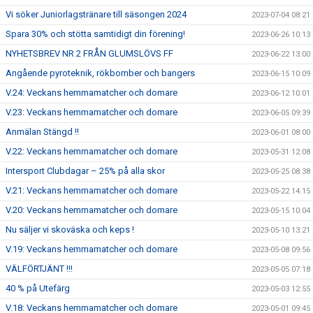
Vi söker Juniorlagstränare till säsongen 2024
2023-07-04 08:21
Spara 30% och stötta samtidigt din förening!
2023-06-26 10:13
NYHETSBREV NR 2 FRÅN GLUMSLÖVS FF
2023-06-22 13:00
Angående pyroteknik, rökbomber och bangers
2023-06-15 10:09
V.24: Veckans hemmamatcher och domare
2023-06-12 10:01
V.23: Veckans hemmamatcher och domare
2023-06-05 09:39
Anmälan Stängd !!
2023-06-01 08:00
V.22: Veckans hemmamatcher och domare
2023-05-31 12:08
Intersport Clubdagar – 25% på alla skor
2023-05-25 08:38
V.21: Veckans hemmamatcher och domare
2023-05-22 14:15
V.20: Veckans hemmamatcher och domare
2023-05-15 10:04
Nu säljer vi skoväska och keps !
2023-05-10 13:21
V.19: Veckans hemmamatcher och domare
2023-05-08 09:56
VÄLFÖRTJÄNT !!!
2023-05-05 07:18
40 % på Utefärg
2023-05-03 12:55
V.18: Veckans hemmamatcher och domare
2023-05-01 09:45