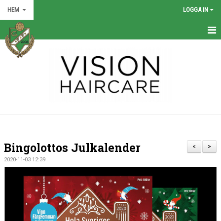
HEM
LOGGA IN
HEM
NYHETER
GRÖNA TRÅDEN
FÖRENINGEN
KONTAKT
Bingolottos Julkalender
<
>
KALENDER
2020-11-03 12:39
BILDGALLERI
MATCHER
VÅRA LAG