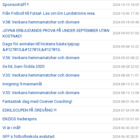
Sponsorträff !!
2024-10-10 18:09
Från Fotboll till Futsal- Läs om Em Lundströms resa.
2024-10-06 17:30
V.38: Veckans hemmamatcher och domare
2024-09-18 09:48
JOYNA ERBJUDANDE PROVA PÅ UNDER SEPTEMBER UTAN
2024-09-09 07:00
KOSTNAD!
Dags för anmälan till höstens bästa tjejcup
2024-09-08 10:22
&#127813;&#127813;&#127813;
V.36: Veckans hemmamatcher och domare
2024-09-03 08:22
Se hit, barn födda 2020
2024-08-28 22:02
V.35: Veckans hemmamatcher och domare
2024-08-28 11:07
Invigning 9-mannamål
2024-08-19 21:35
V.33: Veckans hemmamatcher och domare
2024-08-13 12:08
Fantastisk dag med Coerver Coaching!
2024-08-01 06:49
ESKILSCUPEN PÅ ÖREVÅNG !!!
2024-07-24 09:38
ENZIOS hederspris
2024-07-23 07:00
Vi är i mål!
2024-06-30 20:47
GFF:s fotbollsskola avslutad
2024-06-30 20:31