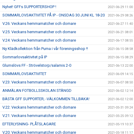
Nyhet! GFFs SUPPORTERSHOP !
2021-06-29 11:00
SOMMARLOVSAKTIVITET PÅ IP - ONSDAG 30 JUNI KL 18-20
2021-06-29 08:26
V.26: Veckans hemmamatcher och domare
2021-06-27 11:40
V.25: Veckans hemmamatcher och domare
2021-06-21 08:01
V.24: Veckans hemmamatcher och domare
2021-06-17 08:55
Ny Klädkollektion från Puma i vår föreningsshop !!
2021-06-15 08:58
Sommarlovsaktivitet på IP
2021-06-15 08:29
Glumslövs FF - Strövelstorp/salamis 2-0
2021-06-13 22:00
SOMMARLOVSAKTIVITET
2021-06-09 14:15
V.23: Veckans hemmamatcher och domare
2021-06-07 08:50
ANMÄLAN FOTBOLLSSKOLAN STÄNGD
2021-06-02 12:14
BÄSTA GFF SUPPORTER; -VÄLKOMMEN TILLBAKA!
2021-06-02 12:00
V.22: Veckans hemmamatcher och domare
2021-05-31 09:24
V.21: Veckans hemmamatcher och domare
2021-05-25 09:12
EFTERLYSNING- PLÅTSLAGARE
2021-05-19 10:37
V.20: Veckans hemmamatcher och domare
2021-05-18 11:17