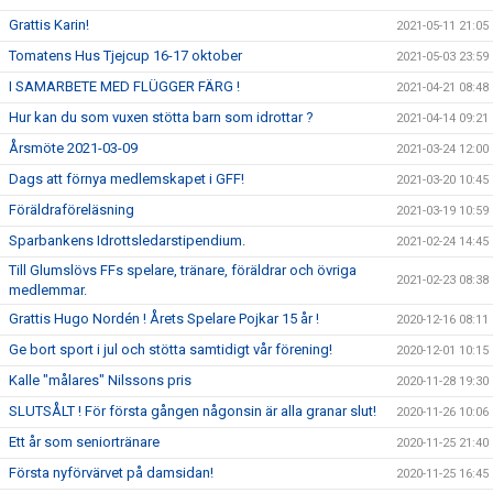
Grattis Karin!
2021-05-11 21:05
Tomatens Hus Tjejcup 16-17 oktober
2021-05-03 23:59
I SAMARBETE MED FLÜGGER FÄRG !
2021-04-21 08:48
Hur kan du som vuxen stötta barn som idrottar ?
2021-04-14 09:21
Årsmöte 2021-03-09
2021-03-24 12:00
Dags att förnya medlemskapet i GFF!
2021-03-20 10:45
Föräldraföreläsning
2021-03-19 10:59
Sparbankens Idrottsledarstipendium.
2021-02-24 14:45
Till Glumslövs FFs spelare, tränare, föräldrar och övriga
2021-02-23 08:38
medlemmar.
Grattis Hugo Nordén ! Årets Spelare Pojkar 15 år !
2020-12-16 08:11
Ge bort sport i jul och stötta samtidigt vår förening!
2020-12-01 10:15
Kalle "målares" Nilssons pris
2020-11-28 19:30
SLUTSÅLT ! För första gången någonsin är alla granar slut!
2020-11-26 10:06
Ett år som seniortränare
2020-11-25 21:40
Första nyförvärvet på damsidan!
2020-11-25 16:45