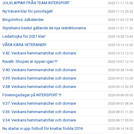
JULKLAPPAR FRÅN TEAM INTERSPORT
2020-11-17 10:36
Ny tränare klar för juniorlaget!
2020-11-13 20:23
Bingolottos Julkalender
2020-11-03 12:39
Styrelsens beslut gällande de nya restriktionerna
2020-11-01 11:06
Ledartrojka för 2021 klar!
2020-10-28 13:44
VÅRA KÄRA VETERANER!
2020-10-14 16:00
V.42: Veckans hemmamatcher och domare
2020-10-12 12:15
Ravelli- Shopen är öppen igen !!!
2020-10-07 12:10
V.40: Veckans hemmamatcher och domare
2020-09-28 13:40
V.39: Veckans hemmamatcher och domare
2020-09-21 10:20
V.38: Veckans hemmamatcher och domare
2020-09-13 20:39
Föreningsdagar på INTERSPORT !!!
2020-09-08 09:05
V.37: Veckans hemmamatcher och domare
2020-09-07 08:34
V.36: Veckans hemmamatcher och domare
2020-08-31 11:00
V.34: Veckans hemmamatcher och domare
2020-08-17 09:00
Nu startar vi upp fotboll för knattar födda 2016
2020-08-14 18:22