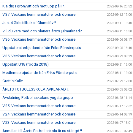
Klä dig i grön/vitt och möt upp på IP!
2022-09-16 20:32
V.37: Veckans hemmamatcher och domare
2022-09-12 17:00
Just 4 Girls tillbaka i Glumslöv !!
2022-09-11 19:40
Vill du vara med och planera årets julmarknad?
2022-09-11 16:30
V.36: Veckans hemmamatcher och domare
2022-09-06 08:17
Uppdaterat erbjudande från Eriks Fönsterputs
2022-09-05 15:40
V.35: Veckans hemmamatcher och domare
2022-08-29 09:19
Uppstart U18 (födda 2018)
2022-08-21 16:00
Medlemserbjudande från Eriks Fönsterputs.
2022-08-11 19:00
Grattis Kalle
2022-07-29 17:00
ÅRETS FOTBOLLSSKOLA AVKLARAD !!
2022-07-05 08:02
Avslutning Fotbollsskolans yngsta grupp
2022-06-28 11:14
V.25: Veckans hemmamatcher och domare
2022-06-17 12:32
V.24: Veckans hemmamatcher och domare
2022-06-14 08:19
V.23: Veckans hemmamatcher och domare
2022-06-07 13:01
Anmälan till Årets Fotbollsskola är nu stängd !!
2022-06-01 07:49