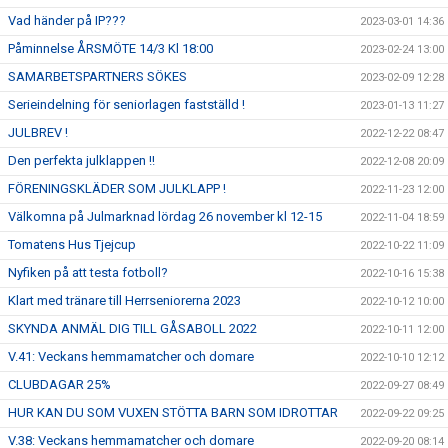
Vad händer på IP???
2023-03-01 14:36
Påminnelse ÅRSMÖTE 14/3 Kl 18:00
2023-02-24 13:00
SAMARBETSPARTNERS SÖKES
2023-02-09 12:28
Serieindelning för seniorlagen fastställd !
2023-01-13 11:27
JULBREV !
2022-12-22 08:47
Den perfekta julklappen !!
2022-12-08 20:09
FÖRENINGSKLÄDER SOM JULKLAPP !
2022-11-23 12:00
Välkomna på Julmarknad lördag 26 november kl 12-15
2022-11-04 18:59
Tomatens Hus Tjejcup
2022-10-22 11:09
Nyfiken på att testa fotboll?
2022-10-16 15:38
Klart med tränare till Herrseniorerna 2023
2022-10-12 10:00
SKYNDA ANMÄL DIG TILL GÅSABOLL 2022
2022-10-11 12:00
V.41: Veckans hemmamatcher och domare
2022-10-10 12:12
CLUBDAGAR 25%
2022-09-27 08:49
HUR KAN DU SOM VUXEN STÖTTA BARN SOM IDROTTAR
2022-09-22 09:25
V.38: Veckans hemmamatcher och domare
2022-09-20 08:14