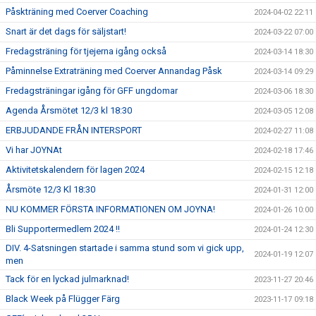
Påskträning med Coerver Coaching
2024-04-02 22:11
Snart är det dags för säljstart!
2024-03-22 07:00
Fredagsträning för tjejerna igång också
2024-03-14 18:30
Påminnelse Extraträning med Coerver Annandag Påsk
2024-03-14 09:29
Fredagsträningar igång för GFF ungdomar
2024-03-06 18:30
Agenda Årsmötet 12/3 kl 18:30
2024-03-05 12:08
ERBJUDANDE FRÅN INTERSPORT
2024-02-27 11:08
Vi har JOYNAt
2024-02-18 17:46
Aktivitetskalendern för lagen 2024
2024-02-15 12:18
Årsmöte 12/3 Kl 18:30
2024-01-31 12:00
NU KOMMER FÖRSTA INFORMATIONEN OM JOYNA!
2024-01-26 10:00
Bli Supportermedlem 2024 !!
2024-01-24 12:30
DIV. 4-Satsningen startade i samma stund som vi gick upp,
2024-01-19 12:07
men
Tack för en lyckad julmarknad!
2023-11-27 20:46
Black Week på Flügger Färg
2023-11-17 09:18