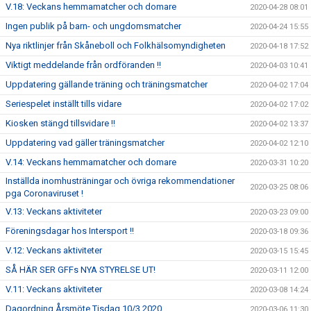
V.18: Veckans hemmamatcher och domare
2020-04-28 08:01
Ingen publik på barn- och ungdomsmatcher
2020-04-24 15:55
Nya riktlinjer från Skåneboll och Folkhälsomyndigheten
2020-04-18 17:52
Viktigt meddelande från ordföranden !!
2020-04-03 10:41
Uppdatering gällande träning och träningsmatcher
2020-04-02 17:04
Seriespelet inställt tills vidare
2020-04-02 17:02
Kiosken stängd tillsvidare !!
2020-04-02 13:37
Uppdatering vad gäller träningsmatcher
2020-04-02 12:10
V.14: Veckans hemmamatcher och domare
2020-03-31 10:20
Inställda inomhusträningar och övriga rekommendationer
2020-03-25 08:06
pga Coronaviruset !
V.13: Veckans aktiviteter
2020-03-23 09:00
Föreningsdagar hos Intersport !!
2020-03-18 09:36
V.12: Veckans aktiviteter
2020-03-15 15:45
SÅ HÄR SER GFFs NYA STYRELSE UT!
2020-03-11 12:00
V.11: Veckans aktiviteter
2020-03-08 14:24
Dagordning Årsmöte Tisdag 10/3 2020
2020-03-06 11:30