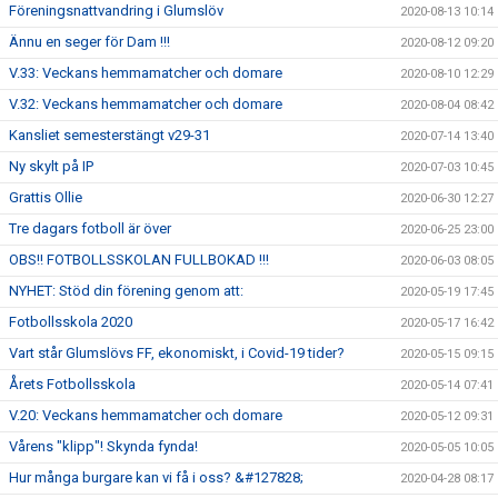
Föreningsnattvandring i Glumslöv
2020-08-13 10:14
Ännu en seger för Dam !!!
2020-08-12 09:20
V.33: Veckans hemmamatcher och domare
2020-08-10 12:29
V.32: Veckans hemmamatcher och domare
2020-08-04 08:42
Kansliet semesterstängt v29-31
2020-07-14 13:40
Ny skylt på IP
2020-07-03 10:45
Grattis Ollie
2020-06-30 12:27
Tre dagars fotboll är över
2020-06-25 23:00
OBS!! FOTBOLLSSKOLAN FULLBOKAD !!!
2020-06-03 08:05
NYHET: Stöd din förening genom att:
2020-05-19 17:45
Fotbollsskola 2020
2020-05-17 16:42
Vart står Glumslövs FF, ekonomiskt, i Covid-19 tider?
2020-05-15 09:15
Årets Fotbollsskola
2020-05-14 07:41
V.20: Veckans hemmamatcher och domare
2020-05-12 09:31
Vårens "klipp"! Skynda fynda!
2020-05-05 10:05
Hur många burgare kan vi få i oss? &#127828;
2020-04-28 08:17