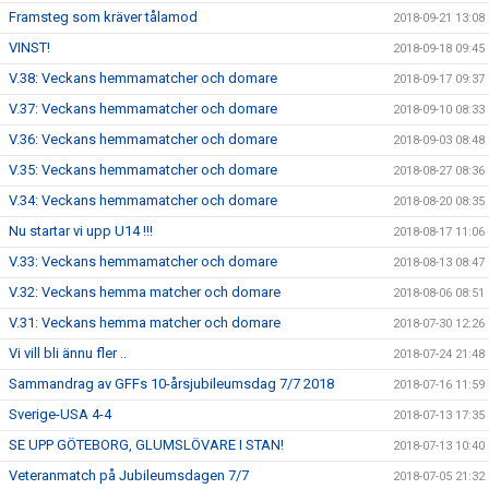
Framsteg som kräver tålamod
2018-09-21 13:08
VINST!
2018-09-18 09:45
V.38: Veckans hemmamatcher och domare
2018-09-17 09:37
V.37: Veckans hemmamatcher och domare
2018-09-10 08:33
V.36: Veckans hemmamatcher och domare
2018-09-03 08:48
V.35: Veckans hemmamatcher och domare
2018-08-27 08:36
V.34: Veckans hemmamatcher och domare
2018-08-20 08:35
Nu startar vi upp U14 !!!
2018-08-17 11:06
V.33: Veckans hemmamatcher och domare
2018-08-13 08:47
V.32: Veckans hemma matcher och domare
2018-08-06 08:51
V.31: Veckans hemma matcher och domare
2018-07-30 12:26
Vi vill bli ännu fler ..
2018-07-24 21:48
Sammandrag av GFFs 10-årsjubileumsdag 7/7 2018
2018-07-16 11:59
Sverige-USA 4-4
2018-07-13 17:35
SE UPP GÖTEBORG, GLUMSLÖVARE I STAN!
2018-07-13 10:40
Veteranmatch på Jubileumsdagen 7/7
2018-07-05 21:32