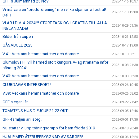
GFF´s Julmarknad 25 Nov
2023-11-16 10:37
Vi må vara en "breddförening" men vilka stjärnor vi fostrat!
2023-11-13 19:00
Del 1
VI ÄR I DIV. 4. 2024!!!! STORT TACK OCH GRATTIS TILL ALLA
2023-10-29 09:36
INBLANDADE!
Bilder från cupen
2023-10-21 12:53
GÅSABOLL 2023
2023-10-17 19:00
V.41: Veckans hemmamatcher och domare
2023-10-10 08:11
Glumslövs FF vill härmed stolt kungöra A-lagstränarna inför
2023-10-03 21:30
säsong 2024!
V.40: Veckans hemmamatcher och domare
2023-10-03 08:38
CLUBDAGAR INTERSPORT !
2023-09-26 10:45
V.39: Veckans hemmamatcher och domare
2023-09-26 08:02
GFF:s egen låt
2023-09-22 21:42
TOMATENS HUS TJEJCUP 21-22 OKT !!
2023-09-05 12:46
GFF-familjen är i sorg!
2023-09-01 17:30
Nu startar vi upp träningsgrupp för barn födda 2019
2023-08-18 20:40
HJÄLP MED ÅTERUPPBYGGNAD AV SARGER!
2023-08-06 12:24