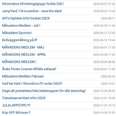
Information till träningsgrupp födda 2021
2025-09-27 07:54
JumpYard 7-8 november - save the date!
2025-09-25 19:54
GFFs Nyheter inför hösten 2025!
2025-08-17
Månadens Medlem - Juli !
2025-06-30 11:06
Månadens Sponsor
2025-06-17 12:42
Bollväggsmålning på IP
2025-06-15 19:44
MÅNADENS MEDLEM - MAJ
2025-06-01 11:50
MÅNADENS MEDLEM - APRIL
2025-04-28 17:42
MÅNADENS MEDLEM !
2025-04-04 08:56
Årets första Coerver-tillfälle avklarat!
2025-04-01 11:00
Månadens Medlem Februari
2025-02-20
Vad har hänt i Glumslövs FF under 2024?
2024-12-21
Dags att presentera hela ledartruppen för vårt seniorlag!
2024-12-04 20:00
Tränarteamet klart inför 2025!
2024-12-01 18:30
JULKLAPPSTIPS !!!!
2024-11-21 19:19
Köp GFF Mössan !!
2024-10-28 15:59