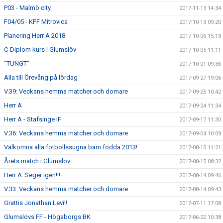
P03 - Malmö city
2017-11-13 14:34
F04/05 - KFF Mitrovica
2017-10-13 09:20
Planering Herr A 2018
2017-10-06 15:13
C-Diplom kurs i Glumslöv
2017-10-05 11:11
"TUNGT"
2017-10-01 09:36
Alla till Örevång på lördag
2017-09-27 19:06
V.39: Veckans hemma matcher och domare
2017-09-25 10:42
Herr A
2017-09-24 11:34
Herr A - Stafsinge IF
2017-09-17 11:30
V.36: Veckans hemma matcher och domare
2017-09-04 10:09
Välkomna alla fotbollssugna barn födda 2013!
2017-08-15 11:21
Årets match i Glumslöv
2017-08-15 08:32
Herr A: Seger igen!!!
2017-08-14 09:46
V.33: Veckans hemma matcher och domare
2017-08-14 09:43
Grattis Jonathan Levi!!
2017-07-11 17:08
Glumslövs FF - Högaborgs BK
2017-06-22 10:38