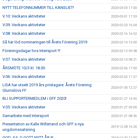
NYTT TELEFONNUMMER TILL KANSLIET!
2020-03-03 17:00
V.10: Veckans aktiviteter
2020-03-01 17:59
V.09: Veckans aktiviteter
2020-02-23 16:04
V.08: Veckans aktiviteter
2020-02-16 16:52
Så här löd nomineringen till Årets Förening 2019
2020-02-14 15:00
Föreningsdagar hos Intersport !!!
2020-02-12 09:38
V.07: Veckans aktiviteter
2020-02-10 08:21
ÅRSMÖTE 10/3 kl. 18.00
2020-02-06 17:00
V.06: Veckans aktiviteter
2020-02-02 11:57
LISA har utsett 2019 års pristagare: Årets Förening:
2020-01-30 12:27
Glumslövs FF
BLI SUPPORTERMEDLEM i GFF 2020!
2020-01-27 14:45
V.05: Veckans aktiviteter
2020-01-27 09:00
Samarbete med Intersport
2020-01-21 08:36
Presentation av Kalle Willstrand och GFF:s nya
2019-12-28 16:20
ungdomssatsning
GOD JUL O GOTT NYTT ÅR !!!
2019-12-20 11:50