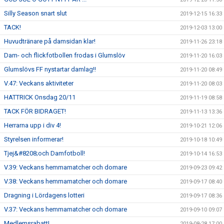
Silly Season snart slut
2019-12-15 16:33
TACK!
2019-12-03 13:00
Huvudtränare på damsidan klar!
2019-11-26 23:18
Dam- och flickfotbollen frodas i Glumslöv
2019-11-20 16:03
Glumslövs FF nystartar damlag!!
2019-11-20 08:49
V.47: Veckans aktiviteter
2019-11-20 08:03
HATTRICK Onsdag 20/11
2019-11-19 08:58
TACK FÖR BIDRAGET!
2019-11-13 13:36
Herrarna upp i div 4!
2019-10-21 12:06
Styrelsen informerar!
2019-10-18 10:49
Tjej&#8208;och Damfotboll!
2019-10-14 16:53
V.39: Veckans hemmamatcher och domare
2019-09-23 09:42
V.38: Veckans hemmamatcher och domare
2019-09-17 08:40
Dragning i Lördagens lotteri
2019-09-17 08:36
V.37: Veckans hemmamatcher och domare
2019-09-10 09:07
Medlemsrabatt!
2019-08-28 17:00