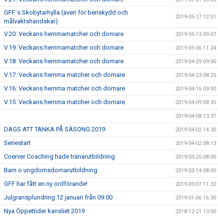
GFF´s Skobytarhylla (även för benskydd och
2019-05-17 12:51
målvaktshandskar)
V.20: Veckans hemmamatcher och domare
2019-05-13 09:07
V.19: Veckans hemmamatcher och domare
2019-05-06 11:24
V.18: Veckans hemmamatcher och domare
2019-04-29 09:00
V.17: Veckans hemma matcher och domare
2019-04-23 08:25
V.16: Veckans hemma matcher och domare
2019-04-15 09:00
V.15: Veckans hemma matcher och domare
2019-04-09 08:35
2019-04-08 13:37
DAGS ATT TÄNKA PÅ SÄSONG 2019
2019-04-02 14:30
Seriestart
2019-04-02 08:13
Coerver Coaching hade tränarutbildning
2019-03-25 08:00
Barn o ungdomsdomarutbildning
2019-03-14 08:00
GFF har fått en ny ordförande!
2019-03-07 11:32
Julgransplundring 12 januari från 09.00
2019-01-06 16:30
Nya Öppettider kansliet 2019
2018-12-21 13:00