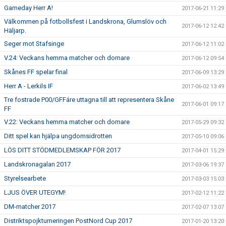
Gameday Herr A!
2017-06-21 11:29
Välkommen på fotbollsfest i Landskrona, Glumslöv och
2017-06-12 12:42
Häljarp.
Seger mot Stafsinge
2017-06-12 11:02
V.24: Veckans hemma matcher och domare
2017-06-12 09:54
Skånes FF spelar final
2017-06-09 13:29
Herr A - Lerkils IF
2017-06-02 13:49
Tre fostrade P00/GFFáre uttagna till att representera Skåne
2017-06-01 09:17
FF
V.22: Veckans hemma matcher och domare
2017-05-29 09:32
Ditt spel kan hjälpa ungdomsidrotten
2017-05-10 09:06
LÖS DITT STÖDMEDLEMSKAP FÖR 2017
2017-04-01 15:29
Landskronagalan 2017
2017-03-06 19:37
Styrelsearbete
2017-03-03 15:03
LJUS ÖVER UTEGYM!
2017-02-12 11:22
DM-matcher 2017
2017-02-07 13:07
Distriktspojkturneringen PostNord Cup 2017
2017-01-20 13:20