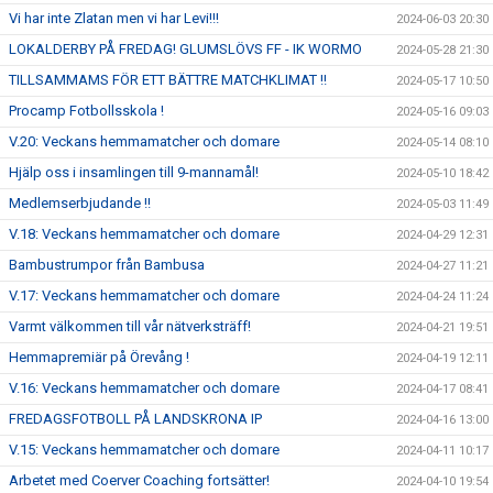
Vi har inte Zlatan men vi har Levi!!!
2024-06-03 20:30
LOKALDERBY PÅ FREDAG! GLUMSLÖVS FF - IK WORMO
2024-05-28 21:30
TILLSAMMAMS FÖR ETT BÄTTRE MATCHKLIMAT !!
2024-05-17 10:50
Procamp Fotbollsskola !
2024-05-16 09:03
V.20: Veckans hemmamatcher och domare
2024-05-14 08:10
Hjälp oss i insamlingen till 9-mannamål!
2024-05-10 18:42
Medlemserbjudande !!
2024-05-03 11:49
V.18: Veckans hemmamatcher och domare
2024-04-29 12:31
Bambustrumpor från Bambusa
2024-04-27 11:21
V.17: Veckans hemmamatcher och domare
2024-04-24 11:24
Varmt välkommen till vår nätverksträff!
2024-04-21 19:51
Hemmapremiär på Örevång !
2024-04-19 12:11
V.16: Veckans hemmamatcher och domare
2024-04-17 08:41
FREDAGSFOTBOLL PÅ LANDSKRONA IP
2024-04-16 13:00
V.15: Veckans hemmamatcher och domare
2024-04-11 10:17
Arbetet med Coerver Coaching fortsätter!
2024-04-10 19:54