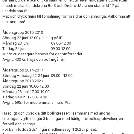
på hamburgare och dricka samt en biljett till eftermiddagens Superettan
match mellan Landskrona BoIS och Örebro. Matchen startar kl 17 på
Landskrona IP.
Mat och dryck finns till försäljning för föräldrar och anhöriga. Välkomna att
fira med oss!
Åldersgrupp 2010-2013
Söndag 22 juni 12.00 grillning på IP
Måndag 23 juni 09.00-12.00
Tisdag 24 juni 09.00-12.00
Minst 20 deltagare behövs för genomförandet.
Avgift: 400 kr. Tröja och boll ingår ej.
Åldersgrupp 2014-2017
Söndag – tisdag 22-24 juni 09.00 - 12.00
Åldersgrupp 2018-2021
Söndag 22 juni 10.00-12.00
Måndag 23 juni 17.00-19.00
Tisdag 24 juni 17.00-19.00
Avgift: 695:- för medlemmar annars 795:-
Ha roligt och utveckla ditt bollintresse tillsammans med andra!
I deltagaravgiften ingår 3 träningar med härliga fotbollsupplevelser, en
fotboll och en tröja.
För barn födda 2021 ingår medlemsavgift 2025 i priset.