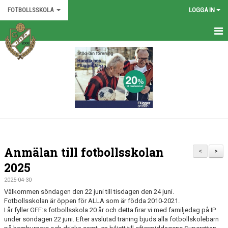
FOTBOLLSSKOLA
LOGGA IN
HEM
NYHETER
DOKUMENT
BILDGALLERI
KONTAKT
Anmälan till fotbollsskolan
<
>
2025
2025-04-30
Välkommen söndagen den 22 juni till tisdagen den 24 juni.
Fotbollsskolan är öppen för ALLA som är födda 2010-2021.
I år fyller GFF:s fotbollsskola 20 år och detta firar vi med familjedag på IP
under söndagen 22 juni. Efter avslutad träning bjuds alla fotbollskolebarn