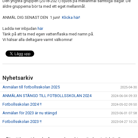
Den yngsta gruppen (2018-2021) bjuds på mellanmål samtliga dagar. De
äldre grupperna bör ta med ett eget mellanmål.
ANMÄL DIG SENAST DEN 1 juni!
Klicka här!
Ladda ner inbjudan
här
Tänk på att ta med egen vattenflaska med namn på.
Vi hälsar alla deltagare varmt välkomna!
Nyhetsarkiv
Anmälan till fotbollsskolan 2025
2025-04-30
ANMÄLAN STÄNGD TILL FOTBOLLSSKOLAN 2024
2024-06-04 09:33
Fotbollsskolan 2024 !!
2024-05-02 09:50
Anmälan för 2023 är nu stängd
2023-06-01 07:58
Fotbollsskolan 2023 !!
2023-04-27 10:25
Anmälan till Fotbollsskolan 2022 är nu stängd!!
2022-06-01 07:50