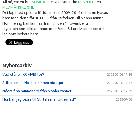
Alltså, var en bra
KOMPIS
och visa varandra
RESPEKT
och
MEDMÄNSKLIGHET
Det lag med spelare födda mellan 2009- 2014 och som lyckas
bäst med detta får 10 000: - från Stiftelsen Till Noahs minne.
Nominering kan lämnas fram till den 1 november till
styrelsen som tillsammans med Anna & Lars Melin utser det
lag som lyckats bäst.
Nyhetsarkiv
Vad står en KOMPIS för?
2025-07-06 17:45
Stiftelsen till Noahs minnes stadgar.
2025-07-06 17:37
Några fina minnesord från Noahs vänner.
2025-07-06 17:32
Hur kan jag bidra till Stiftelsens fortlevnad?
2025-07-06