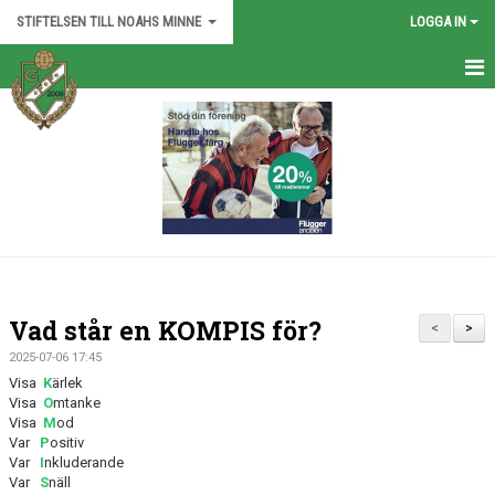
STIFTELSEN TILL NOAHS MINNE
LOGGA IN
HEM
NYHETER
STIFTELSEN TILL NOAHS MINNE
Vad står en KOMPIS för?
<
>
2025-07-06 17:45
Visa
K
ärlek
Visa
O
mtanke
Visa
M
od
Var
P
ositiv
Var
I
nkluderande
Var
S
näll