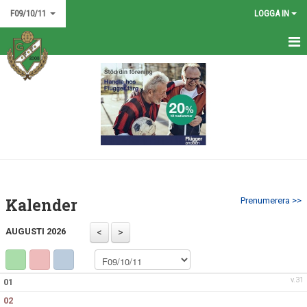
F09/10/11
LOGGA IN
HEM
NYHETER
KALENDER
MATCHER
TRUPPEN
Kalender
Prenumerera >>
BILDGALLERI
AUGUSTI 2026
DOKUMENT
KONTAKT
v.31
01
02