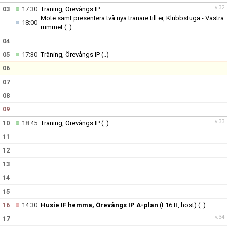
v.32
03
17:30
Träning, Örevångs IP
Möte samt presentera två nya tränare till er, Klubbstuga - Västra
18:00
rummet
(..)
04
05
17:30
Träning, Örevångs IP
(..)
06
07
08
09
v.33
10
18:45
Träning, Örevångs IP
(..)
11
12
13
14
15
16
14:30
Husie IF hemma, Örevångs IP A-plan
(F16 B, höst)
(..)
v.34
17