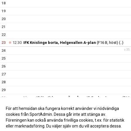
18
19
20
21
22
23
12:30
IFK Knislinge borta, Helgevallen A-plan
(F16 B, höst)
(..)
v.35
24
25
26
27
28
29
30
Linero IF (9m9) hemma, Örevångs IP B-plan 9-manna
(F16
16:00
B, höst)
(..)
För att hemsidan ska fungera korrekt använder vi nödvändiga
v.36
31
cookies från SportAdmin. Dessa går inte att stänga av.
Föreningen kan också använda frivilliga cookies, t.ex. för statistik
eller marknadsföring. Du väljer själv om du vill acceptera dessa.