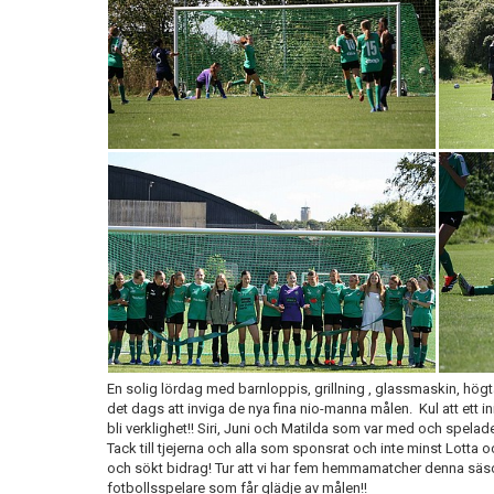
En solig lördag med barnloppis, grillning , glassmaskin, högt
det dags att inviga de nya fina nio-manna målen. Kul att ett in
bli verklighet!! Siri, Juni och Matilda som var med och spelad
Tack till tjejerna och alla som sponsrat och inte minst Lotta o
och sökt bidrag! Tur att vi har fem hemmamatcher denna sä
fotbollsspelare som får glädje av målen!!