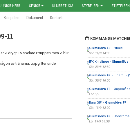
JUNIOR HERR
SENIOR
KLUBBSTUGA
STYRELSEN
STIFTELSEN
Bildgalleri
Dokument
Kontakt
9-11
KOMMANDE MATCHE
Glumslövs FF
- Husie IF
 är vi drygt 15 spelare i truppen men vi blir
Sön 16/8 14:30
IFK Knislinge -
Glumslövs 
 någon av tränarna, uppgifter under
Sön 23/8 12:30
Glumslövs FF
- Linero IF 
Sön 30/8 16:00
Glumslövs FF
- Ospecifice
Lör 5/9
Bara GIF -
Glumslövs FF
Sön 13/9 12:00
Glumslövs FF
- Jonstorps 
Lör 19/9 14:30