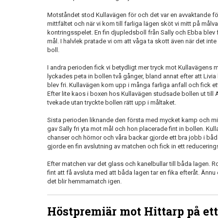
Motståndet stod Kullavägen för och det var en avvaktande 
mittfältet och när vi kom till farliga lägen sköt vi mitt på målv
kontringsspelet. En fin djupledsboll från Sally och Ebba blev f
mål. I halvlek pratade vi om att våga ta skott även när det int
boll.
I andra perioden fick vi betydligt mer tryck mot Kullavägens mål
lyckades peta in bollen två gånger, bland annat efter att Livia
blev fri. Kullavägen kom upp i många farliga anfall och fick et
Efter lite kaos i boxen hos Kullavägen studsade bollen ut til
tvekade utan tryckte bollen rätt upp i måltaket.
Sista perioden liknande den första med mycket kamp och mi
gav Sally fri yta mot mål och hon placerade fint in bollen. K
chanser och hörnor och våra backar gjorde ett bra jobb i båd
gjorde en fin avslutning av matchen och fick in ett reducerin
Efter matchen var det glass och kanelbullar till båda lagen. 
fint att få avsluta med att båda lagen tar en fika efteråt. Änn
det blir hemmamatch igen.
Höstpremiär mot Hittarp på et