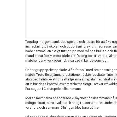
Torsdag morgon samlades spelare och ledare för att åka upp 
incheckning på skolan och uppblåsning av luftmadrasser var 
hade hamnat i en riktigt tuff grupp med många bra lag och f
Bland annat fick vi möta både IF Elfsborg och IF Väster, vilk
matcher där vi verkligen fick visa vad vi kunde som lag.
Under gruppspelet spelade vi fin fotboll med bra passningsspe
match. Trots flera jämna prestationer räckte resultaten inte rik
slutspel. I slutspelet fortsatte tjejerna att spela med stort sj
att vi kunde ta kontroll över matcherna tidigt. Det var ett väldi
fira segern i C-slutspelet tillsammans.
Mellan matcherna spenderade vi mycket tid tillsammans på s
många skratt, sena kvällar och häng i klassrummen. Under d
varandra och sammanhållningen blev bara bättre.
På söndagen avslutade vi cupen med en heldag på Liseberg in