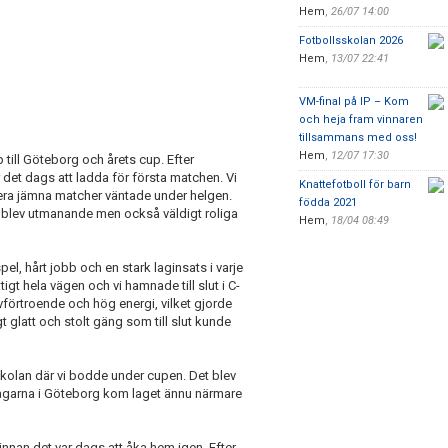
Hem
,
26/07 14:00
Fotbollsskolan 2026
Hem
,
13/07 22:41
VM-final på IP – Kom
och heja fram vinnaren
tillsammans med oss!
Hem
,
12/07 17:30
till Göteborg och årets cup. Efter
det dags att ladda för första matchen. Vi
Knattefotboll för barn
lera jämna matcher väntade under helgen.
födda 2021
et blev utmanande men också väldigt roliga
Hem
,
18/04 08:49
l, hårt jobb och en stark laginsats i varje
tigt hela vägen och vi hamnade till slut i C-
älvförtroende och hög energi, vilket gjorde
gt glatt och stolt gäng som till slut kunde
kolan där vi bodde under cupen. Det blev
agarna i Göteborg kom laget ännu närmare
nan det var dags att åka hem igen. Efter