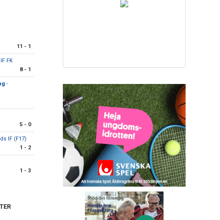
11 - 1
IF FK
8 - 1
ng
-
5 - 0
s IF (F17)
1 - 2
F
1 - 3
TER