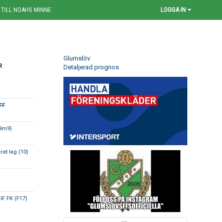
 TILL NOAHS MINNE
LOGGA IN
Glumslöv
R
Detaljerad prognos
FF
(9m9)
rat lag (10)
IF FK (F17)