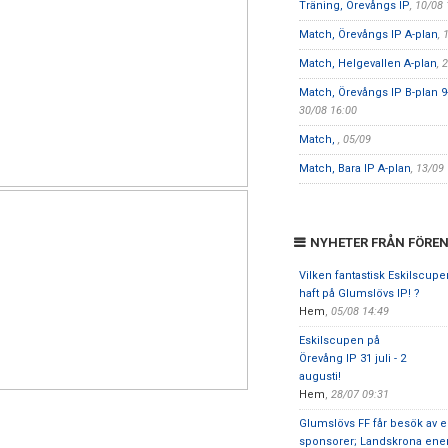
Träning, Örevångs IP
, 10/08
Match, Örevångs IP A-plan
, 
Match, Helgevallen A-plan
, 
Match, Örevångs IP B-plan 
30/08 16:00
Match,
, 05/09
Match, Bara IP A-plan
, 13/09
NYHETER FRÅN FÖRE
Vilken fantastisk Eskilscupe
haft på Glumslövs IP! ?
Hem
,
05/08 14:49
Eskilscupen på
Örevång IP 31 juli - 2
augusti!
Hem
,
28/07 09:31
Glumslövs FF får besök av e
sponsorer; Landskrona ener