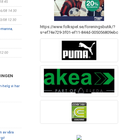
 18:45
16/08 14:30
23/08 12:30
https://www.folkspel.se/foreningsbutik/?
9-manna
,
s=ef74e729-3f01-ef11-844d-005056809ebc
 12:00
NINGEN
n-helg vi har
n av våra
gi!