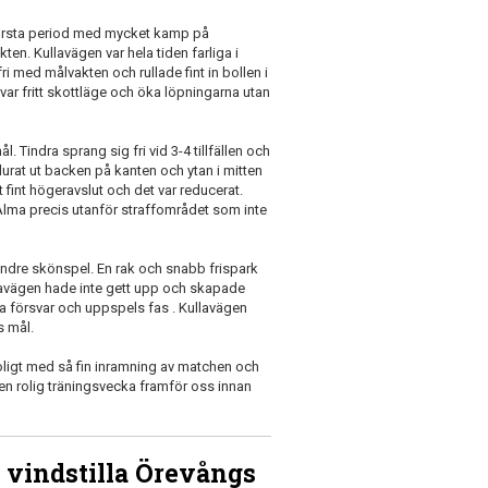
första period med mycket kamp på
akten. Kullavägen var hela tiden farliga i
ri med målvakten och rullade fint in bollen i
e var fritt skottläge och öka löpningarna utan
. Tindra sprang sig fri vid 3-4 tillfällen och
 lurat ut backen på kanten och ytan i mitten
t fint högeravslut och det var reducerat.
l Alma precis utanför straffområdet som inte
ndre skönspel. En rak och snabb frispark
ullavägen hade inte gett upp och skapade
a försvar och uppspels fas . Kullavägen
gs mål.
Roligt med så fin inramning av matchen och
u en rolig träningsvecka framför oss innan
t vindstilla Örevångs