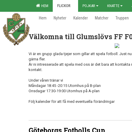
HEM
FLICKOR
POJKAR
KNATTE
Hem
Nyheter
Kalender
Matcher
Truppen
Välkomna till Glumslövs FF F0
Vi är en grupp glada tjejer som gillar att spela fotboll. Just nu
gärna fler.
Är ni intresserade att spela med oss är det bara att kontakta
kontakt.
Under våren tränar vi
Måndagar 18:45 -20:15 Utomhus på B-plan
Onsdagar 17:30-19:00 Utomhus på A-plan
Följ kalender för att få med eventuella förändringar
Göteborgs Fotbolls Cup