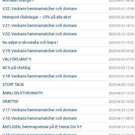
Anmälan Stängd !!
2023-06-01 08:00
V.22: Veckans hemmamatcher och domare
2023-05-31 12:08
Intersport Clubdagar – 25% på alla skor
2023-05-25 08:38
V.21: Veckans hemmamatcher och domare
2023-05-22 14:15
V.20: Veckans hemmamatcher och domare
2023-05-15 10:04
Nu säljer vi skoväska och keps !
2023-05-10 13:21
V.19: Veckans hemmamatcher och domare
2023-05-08 09:56
VÄLFÖRTJÄNT !!!
2023-05-05 07:18
40 % på Utefärg
2023-05-03 12:55
V.18: Veckans hemmamatcher och domare
2023-05-01 09:45
STORT TACK
2023-04-28 12:00
ÄNNU EN STORVINST!!!
2023-04-27 12:00
GRATTIS!
2023-04-25 10:00
V.17: Veckans hemmamatcher och domare
2023-04-24 11:06
V.16: Veckans hemmamatcher och domare
2023-04-17 08:57
ÄNTLIGEN, hemmapremiär på IP, Herrar Div 5 !!
2023-04-13 12:14