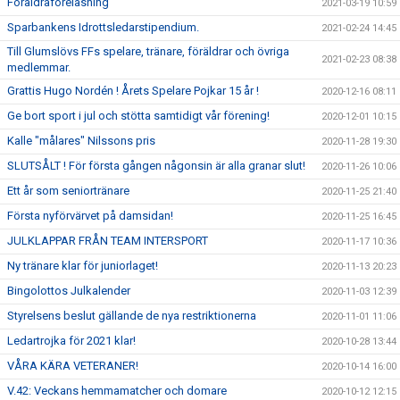
Föräldraföreläsning
2021-03-19 10:59
Sparbankens Idrottsledarstipendium.
2021-02-24 14:45
Till Glumslövs FFs spelare, tränare, föräldrar och övriga
2021-02-23 08:38
medlemmar.
Grattis Hugo Nordén ! Årets Spelare Pojkar 15 år !
2020-12-16 08:11
Ge bort sport i jul och stötta samtidigt vår förening!
2020-12-01 10:15
Kalle "målares" Nilssons pris
2020-11-28 19:30
SLUTSÅLT ! För första gången någonsin är alla granar slut!
2020-11-26 10:06
Ett år som seniortränare
2020-11-25 21:40
Första nyförvärvet på damsidan!
2020-11-25 16:45
JULKLAPPAR FRÅN TEAM INTERSPORT
2020-11-17 10:36
Ny tränare klar för juniorlaget!
2020-11-13 20:23
Bingolottos Julkalender
2020-11-03 12:39
Styrelsens beslut gällande de nya restriktionerna
2020-11-01 11:06
Ledartrojka för 2021 klar!
2020-10-28 13:44
VÅRA KÄRA VETERANER!
2020-10-14 16:00
V.42: Veckans hemmamatcher och domare
2020-10-12 12:15