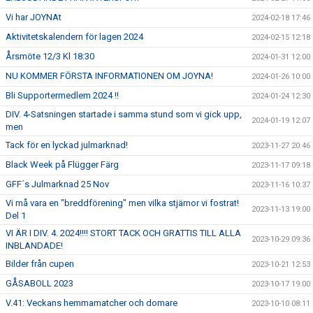
Vi har JOYNAt
2024-02-18 17:46
Aktivitetskalendern för lagen 2024
2024-02-15 12:18
Årsmöte 12/3 Kl 18:30
2024-01-31 12:00
NU KOMMER FÖRSTA INFORMATIONEN OM JOYNA!
2024-01-26 10:00
Bli Supportermedlem 2024 !!
2024-01-24 12:30
DIV. 4-Satsningen startade i samma stund som vi gick upp,
2024-01-19 12:07
men
Tack för en lyckad julmarknad!
2023-11-27 20:46
Black Week på Flügger Färg
2023-11-17 09:18
GFF´s Julmarknad 25 Nov
2023-11-16 10:37
Vi må vara en "breddförening" men vilka stjärnor vi fostrat!
2023-11-13 19:00
Del 1
VI ÄR I DIV. 4. 2024!!!! STORT TACK OCH GRATTIS TILL ALLA
2023-10-29 09:36
INBLANDADE!
Bilder från cupen
2023-10-21 12:53
GÅSABOLL 2023
2023-10-17 19:00
V.41: Veckans hemmamatcher och domare
2023-10-10 08:11