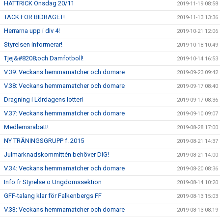
HATTRICK Onsdag 20/11
2019-11-19 08:58
TACK FÖR BIDRAGET!
2019-11-13 13:36
Herrarna upp i div 4!
2019-10-21 12:06
Styrelsen informerar!
2019-10-18 10:49
Tjej&#8208;och Damfotboll!
2019-10-14 16:53
V.39: Veckans hemmamatcher och domare
2019-09-23 09:42
V.38: Veckans hemmamatcher och domare
2019-09-17 08:40
Dragning i Lördagens lotteri
2019-09-17 08:36
V.37: Veckans hemmamatcher och domare
2019-09-10 09:07
Medlemsrabatt!
2019-08-28 17:00
NY TRÄNINGSGRUPP f. 2015
2019-08-21 14:37
Julmarknadskommittén behöver DIG!
2019-08-21 14:00
V.34: Veckans hemmamatcher och domare
2019-08-20 08:36
Info fr Styrelse o Ungdomssektion
2019-08-14 10:20
GFF-talang klar för Falkenbergs FF
2019-08-13 15:03
V.33: Veckans hemmamatcher och domare
2019-08-13 08:19