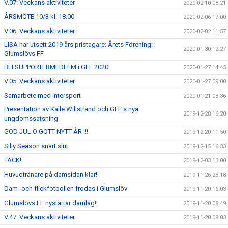
V.07: Veckans aktiviteter
2020-02-10 08:21
ÅRSMÖTE 10/3 kl. 18.00
2020-02-06 17:00
V.06: Veckans aktiviteter
2020-02-02 11:57
LISA har utsett 2019 års pristagare: Årets Förening:
2020-01-30 12:27
Glumslövs FF
BLI SUPPORTERMEDLEM i GFF 2020!
2020-01-27 14:45
V.05: Veckans aktiviteter
2020-01-27 09:00
Samarbete med Intersport
2020-01-21 08:36
Presentation av Kalle Willstrand och GFF:s nya
2019-12-28 16:20
ungdomssatsning
GOD JUL O GOTT NYTT ÅR !!!
2019-12-20 11:50
Silly Season snart slut
2019-12-15 16:33
TACK!
2019-12-03 13:00
Huvudtränare på damsidan klar!
2019-11-26 23:18
Dam- och flickfotbollen frodas i Glumslöv
2019-11-20 16:03
Glumslövs FF nystartar damlag!!
2019-11-20 08:49
V.47: Veckans aktiviteter
2019-11-20 08:03