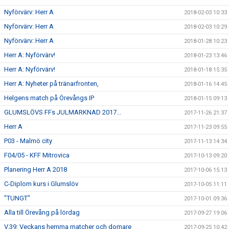
Nyförvärv: Herr A
2018-02-03 10:33
Nyförvärv: Herr A
2018-02-03 10:29
Nyförvärv: Herr A
2018-01-28 10:23
Herr A: Nyförvärv!
2018-01-23 13:46
Herr A: Nyförvärv!
2018-01-18 15:35
Herr A: Nyheter på tränarfronten,
2018-01-16 14:45
Helgens match på Örevångs IP
2018-01-15 09:13
GLUMSLÖVS FFs JULMARKNAD 2017...
2017-11-26 21:37
Herr A
2017-11-23 09:55
P03 - Malmö city
2017-11-13 14:34
F04/05 - KFF Mitrovica
2017-10-13 09:20
Planering Herr A 2018
2017-10-06 15:13
C-Diplom kurs i Glumslöv
2017-10-05 11:11
"TUNGT"
2017-10-01 09:36
Alla till Örevång på lördag
2017-09-27 19:06
V.39: Veckans hemma matcher och domare
2017-09-25 10:42