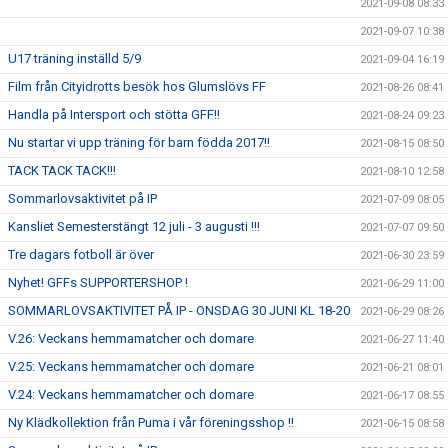
2021-09-08 08:33
2021-09-07 10:38
U17 träning inställd 5/9
2021-09-04 16:19
Film från Cityidrotts besök hos Glumslövs FF
2021-08-26 08:41
Handla på Intersport och stötta GFF!!
2021-08-24 09:23
Nu startar vi upp träning för barn födda 2017!!
2021-08-15 08:50
TACK TACK TACK!!!
2021-08-10 12:58
Sommarlovsaktivitet på IP
2021-07-09 08:05
Kansliet Semesterstängt 12 juli - 3 augusti !!!
2021-07-07 09:50
Tre dagars fotboll är över
2021-06-30 23:59
Nyhet! GFFs SUPPORTERSHOP !
2021-06-29 11:00
SOMMARLOVSAKTIVITET PÅ IP - ONSDAG 30 JUNI KL 18-20
2021-06-29 08:26
V.26: Veckans hemmamatcher och domare
2021-06-27 11:40
V.25: Veckans hemmamatcher och domare
2021-06-21 08:01
V.24: Veckans hemmamatcher och domare
2021-06-17 08:55
Ny Klädkollektion från Puma i vår föreningsshop !!
2021-06-15 08:58