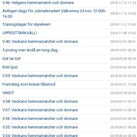
V.46: Helgens hemmamatch och domare
2018-11-15 11:22
Äntligen dags för Julmarknaden! Välkomna 24 nov. 12.000-
2018-11-14 13:30
16.00
Träningsläger för styrelsen!
2018-11-12 15:45
UPPESITTARKVÄLL!
2018-11-08 19:45
V.40: Veckans hemmamatcher och domare
2018-10-01 08:41
3 poäng men ändå en tung dag...
2018-10-01 08:20
Det tar tid!
2018-09-28 08:29
Rött ljus!
2018-09-26 08:45
V.39: Veckans hemmamatcher och domare
2018-09-24 09:06
Framsteg som kräver tålamod
2018-09-21 13:08
VINST!
2018-09-18 09:45
V.38: Veckans hemmamatcher och domare
2018-09-17 09:37
V.37: Veckans hemmamatcher och domare
2018-09-10 08:33
V.36: Veckans hemmamatcher och domare
2018-09-03 08:48
V.35: Veckans hemmamatcher och domare
2018-08-27 08:36
V.34: Veckans hemmamatcher och domare
2018-08-20 08:35