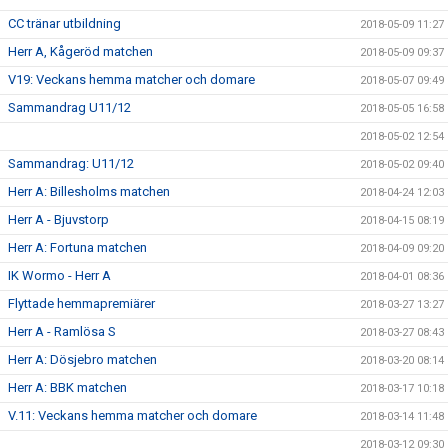
CC tränar utbildning
2018-05-09 11:27
Herr A, Kågeröd matchen
2018-05-09 09:37
V19: Veckans hemma matcher och domare
2018-05-07 09:49
Sammandrag U11/12
2018-05-05 16:58
2018-05-02 12:54
Sammandrag: U11/12
2018-05-02 09:40
Herr A: Billesholms matchen
2018-04-24 12:03
Herr A - Bjuvstorp
2018-04-15 08:19
Herr A: Fortuna matchen
2018-04-09 09:20
IK Wormo - Herr A
2018-04-01 08:36
Flyttade hemmapremiärer
2018-03-27 13:27
Herr A - Ramlösa S
2018-03-27 08:43
Herr A: Dösjebro matchen
2018-03-20 08:14
Herr A: BBK matchen
2018-03-17 10:18
V.11: Veckans hemma matcher och domare
2018-03-14 11:48
2018-03-12 09:30