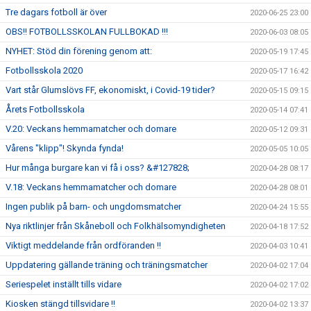
Tre dagars fotboll är över
2020-06-25 23:00
OBS!! FOTBOLLSSKOLAN FULLBOKAD !!!
2020-06-03 08:05
NYHET: Stöd din förening genom att:
2020-05-19 17:45
Fotbollsskola 2020
2020-05-17 16:42
Vart står Glumslövs FF, ekonomiskt, i Covid-19 tider?
2020-05-15 09:15
Årets Fotbollsskola
2020-05-14 07:41
V.20: Veckans hemmamatcher och domare
2020-05-12 09:31
Vårens "klipp"! Skynda fynda!
2020-05-05 10:05
Hur många burgare kan vi få i oss? &#127828;
2020-04-28 08:17
V.18: Veckans hemmamatcher och domare
2020-04-28 08:01
Ingen publik på barn- och ungdomsmatcher
2020-04-24 15:55
Nya riktlinjer från Skåneboll och Folkhälsomyndigheten
2020-04-18 17:52
Viktigt meddelande från ordföranden !!
2020-04-03 10:41
Uppdatering gällande träning och träningsmatcher
2020-04-02 17:04
Seriespelet inställt tills vidare
2020-04-02 17:02
Kiosken stängd tillsvidare !!
2020-04-02 13:37