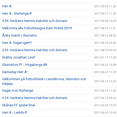
Herr A
2017-09-24 11:34
Herr A - Stafsinge IF
2017-09-17 11:30
V.36: Veckans hemma matcher och domare
2017-09-04 10:09
Välkomna alla fotbollssugna barn födda 2013!
2017-08-15 11:21
Årets match i Glumslöv
2017-08-15 08:32
Herr A: Seger igen!!!
2017-08-14 09:46
V.33: Veckans hemma matcher och domare
2017-08-14 09:43
Grattis Jonathan Levi!!
2017-07-11 17:08
Glumslövs FF - Högaborgs BK
2017-06-22 10:38
Gameday Herr A!
2017-06-21 11:29
Välkommen på fotbollsfest i Landskrona, Glumslöv och
2017-06-12 12:42
Häljarp.
Seger mot Stafsinge
2017-06-12 11:02
V.24: Veckans hemma matcher och domare
2017-06-12 09:54
Skånes FF spelar final
2017-06-09 13:29
Herr A - Lerkils IF
2017-06-02 13:49