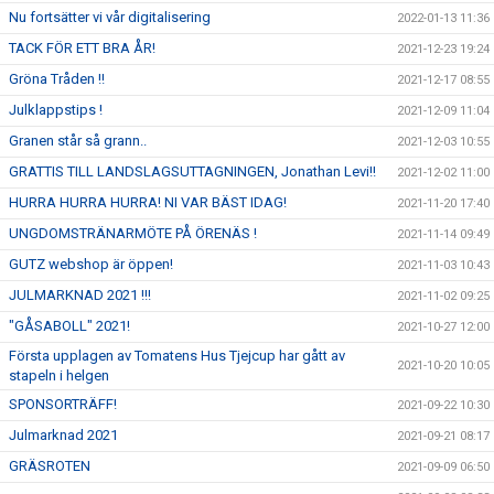
Nu fortsätter vi vår digitalisering
2022-01-13 11:36
TACK FÖR ETT BRA ÅR!
2021-12-23 19:24
Gröna Tråden !!
2021-12-17 08:55
Julklappstips !
2021-12-09 11:04
Granen står så grann..
2021-12-03 10:55
GRATTIS TILL LANDSLAGSUTTAGNINGEN, Jonathan Levi!!
2021-12-02 11:00
HURRA HURRA HURRA! NI VAR BÄST IDAG!
2021-11-20 17:40
UNGDOMSTRÄNARMÖTE PÅ ÖRENÄS !
2021-11-14 09:49
GUTZ webshop är öppen!
2021-11-03 10:43
JULMARKNAD 2021 !!!
2021-11-02 09:25
"GÅSABOLL" 2021!
2021-10-27 12:00
Första upplagen av Tomatens Hus Tjejcup har gått av
2021-10-20 10:05
stapeln i helgen
SPONSORTRÄFF!
2021-09-22 10:30
Julmarknad 2021
2021-09-21 08:17
GRÄSROTEN
2021-09-09 06:50