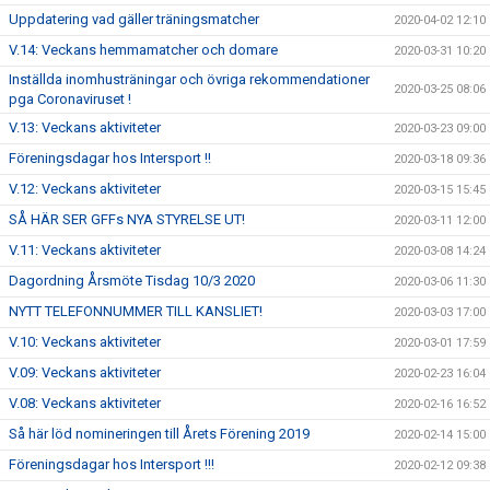
Uppdatering vad gäller träningsmatcher
2020-04-02 12:10
V.14: Veckans hemmamatcher och domare
2020-03-31 10:20
Inställda inomhusträningar och övriga rekommendationer
2020-03-25 08:06
pga Coronaviruset !
V.13: Veckans aktiviteter
2020-03-23 09:00
Föreningsdagar hos Intersport !!
2020-03-18 09:36
V.12: Veckans aktiviteter
2020-03-15 15:45
SÅ HÄR SER GFFs NYA STYRELSE UT!
2020-03-11 12:00
V.11: Veckans aktiviteter
2020-03-08 14:24
Dagordning Årsmöte Tisdag 10/3 2020
2020-03-06 11:30
NYTT TELEFONNUMMER TILL KANSLIET!
2020-03-03 17:00
V.10: Veckans aktiviteter
2020-03-01 17:59
V.09: Veckans aktiviteter
2020-02-23 16:04
V.08: Veckans aktiviteter
2020-02-16 16:52
Så här löd nomineringen till Årets Förening 2019
2020-02-14 15:00
Föreningsdagar hos Intersport !!!
2020-02-12 09:38