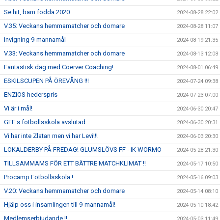
Se hit, barn födda 2020
2024-08-28 22:02
V.35: Veckans hemmamatcher och domare
2024-08-28 11:07
Invigning 9-mannamål
2024-08-19 21:35
V.33: Veckans hemmamatcher och domare
2024-08-13 12:08
Fantastisk dag med Coerver Coaching!
2024-08-01 06:49
ESKILSCUPEN PÅ ÖREVÅNG !!!
2024-07-24 09:38
ENZIOS hederspris
2024-07-23 07:00
Vi är i mål!
2024-06-30 20:47
GFF:s fotbollsskola avslutad
2024-06-30 20:31
Vi har inte Zlatan men vi har Levi!!!
2024-06-03 20:30
LOKALDERBY PÅ FREDAG! GLUMSLÖVS FF - IK WORMO
2024-05-28 21:30
TILLSAMMAMS FÖR ETT BÄTTRE MATCHKLIMAT !!
2024-05-17 10:50
Procamp Fotbollsskola !
2024-05-16 09:03
V.20: Veckans hemmamatcher och domare
2024-05-14 08:10
Hjälp oss i insamlingen till 9-mannamål!
2024-05-10 18:42
Medlemserbjudande !!
2024-05-03 11:49