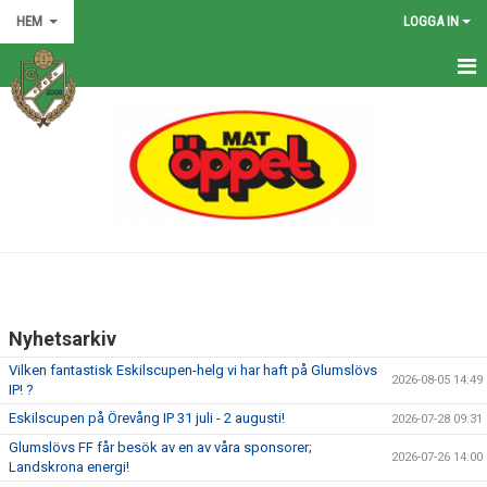
HEM
LOGGA IN
HEM
NYHETER
GRÖNA TRÅDEN
FÖRENINGEN
KONTAKT
Nyhetsarkiv
KALENDER
Vilken fantastisk Eskilscupen-helg vi har haft på Glumslövs
2026-08-05 14:49
IP! ?
BILDGALLERI
Eskilscupen på Örevång IP 31 juli - 2 augusti!
2026-07-28 09:31
MATCHER
Glumslövs FF får besök av en av våra sponsorer;
2026-07-26 14:00
Landskrona energi!
VÅRA LAG