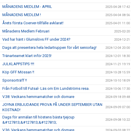
MÅNADENS MEDLEM - APRIL
2025-04-28 17:42
MÅNADENS MEDLEM !
2025-04-04 08:56
Årets första Coerver-tillfälle avklarat!
2025-04-01 11:00
Månadens Medlem Februari
2025-02-20
Vad har hänt i Glumslövs FF under 2024?
2024-12-21
Dags att presentera hela ledartruppen för vårt seniorlag!
2024-12-04 20:00
Tränarteamet klart inför 2025!
2024-12-01 18:30
JULKLAPPSTIPS !!!!
2024-11-21 19:19
Köp GFF Mössan !!
2024-10-28 15:59
Sponsorträff !!
2024-10-10 18:09
Från Fotboll till Futsal- Läs om Em Lundströms resa.
2024-10-06 17:30
V.38: Veckans hemmamatcher och domare
2024-09-18 09:48
JOYNA ERBJUDANDE PROVA PÅ UNDER SEPTEMBER UTAN
2024-09-09 07:00
KOSTNAD!
Dags för anmälan till höstens bästa tjejcup
2024-09-08 10:22
&#127813;&#127813;&#127813;
V.36: Veckans hemmamatcher och domare
2024-09-03 08:22