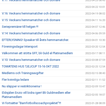
V.17: Veckans hemmamatcher och domare
2022-04-25 08:45
2022-04-22 10:01
V.16: Veckans hemmamatcher och domare
2022-04-19 08:02
V.15: Veckans hemmamatcher och domare
2022-04-11 16:20
Seriepremiärer till helgen !!!
2022-04-07 12:46
V.14: Veckans hemmamatcher och domare
2022-04-06 09:59
EFTERLYSNING! Speaker till årets hemmamatcher.
2022-04-01 10:30
Föreningsdagar Intersport
2022-03-20 12:54
Välkommen att stötta GFF, bli Guld el Platinamedlem
2022-03-17 08:11
V.10: Veckans hemmamatcher och domare
2022-03-08 07:59
TOMATENS HUS TJEJCUP 15-16 OKT 2022
2022-02-25 12:54
Medlems och Träningsavgifter
2022-02-15 08:40
Fler kvinnliga ledare
2022-02-11 11:52
Nu släpper vi restriktionerna !
2022-02-09 10:47
Eldsjälen Enzio vill bidra igen! Bli Guldmedlem eller
2022-02-05 18:07
Platinamedlem
Vi fortsätter "Barnfotbollscoachprojektet"!!!
2022-01-28 08:09