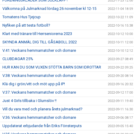
FÖRENINGSKLÄDER SOM JULKLAPP !
2022-11-23 12:00
Välkomna på Julmarknad lördag 26 november kl 12-15
2022-11-04 18:59
Tomatens Hus Tjejcup
2022-10-22 11:09
Nyfiken på att testa fotboll?
2022-10-16 15:38
Klart med tränare till Herrseniorerna 2023
2022-10-12 10:00
SKYNDA ANMÄL DIG TILL GÅSABOLL 2022
2022-10-11 12:00
V.41: Veckans hemmamatcher och domare
2022-10-10 12:12
CLUBDAGAR 25%
2022-09-27 08:49
HUR KAN DU SOM VUXEN STÖTTA BARN SOM IDROTTAR
2022-09-22 09:25
V.38: Veckans hemmamatcher och domare
2022-09-20 08:14
Klä dig i grön/vitt och möt upp på IP!
2022-09-16 20:32
V.37: Veckans hemmamatcher och domare
2022-09-12 17:00
Just 4 Girls tillbaka i Glumslöv !!
2022-09-11 19:40
Vill du vara med och planera årets julmarknad?
2022-09-11 16:30
V.36: Veckans hemmamatcher och domare
2022-09-06 08:17
Uppdaterat erbjudande från Eriks Fönsterputs
2022-09-05 15:40