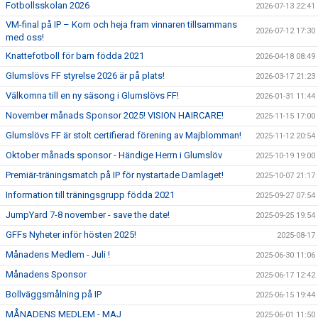
Fotbollsskolan 2026
2026-07-13 22:41
VM-final på IP – Kom och heja fram vinnaren tillsammans
BLI MEDLEM
2026-07-12 17:30
med oss!
Knattefotboll för barn födda 2021
2026-04-18 08:49
KLÄDKOLLEKTION
Glumslövs FF styrelse 2026 är på plats!
2026-03-17 21:23
FOTBOLLSSKOLAN 2026
Välkomna till en ny säsong i Glumslövs FF!
2026-01-31 11:44
November månads Sponsor 2025! VISION HAIRCARE!
2025-11-15 17:00
Glumslövs FF är stolt certifierad förening av Majblomman!
2025-11-12 20:54
Oktober månads sponsor - Händige Herrn i Glumslöv
2025-10-19 19:00
Premiär-träningsmatch på IP för nystartade Damlaget!
2025-10-07 21:17
Information till träningsgrupp födda 2021
2025-09-27 07:54
JumpYard 7-8 november - save the date!
2025-09-25 19:54
GFFs Nyheter inför hösten 2025!
2025-08-17
Månadens Medlem - Juli !
2025-06-30 11:06
Månadens Sponsor
2025-06-17 12:42
Bollväggsmålning på IP
2025-06-15 19:44
MÅNADENS MEDLEM - MAJ
2025-06-01 11:50