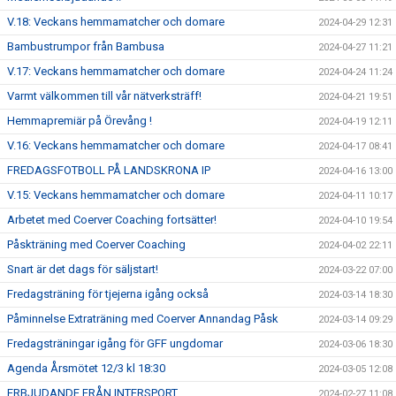
V.18: Veckans hemmamatcher och domare
2024-04-29 12:31
Bambustrumpor från Bambusa
2024-04-27 11:21
V.17: Veckans hemmamatcher och domare
2024-04-24 11:24
Varmt välkommen till vår nätverksträff!
2024-04-21 19:51
Hemmapremiär på Örevång !
2024-04-19 12:11
V.16: Veckans hemmamatcher och domare
2024-04-17 08:41
FREDAGSFOTBOLL PÅ LANDSKRONA IP
2024-04-16 13:00
V.15: Veckans hemmamatcher och domare
2024-04-11 10:17
Arbetet med Coerver Coaching fortsätter!
2024-04-10 19:54
Påskträning med Coerver Coaching
2024-04-02 22:11
Snart är det dags för säljstart!
2024-03-22 07:00
Fredagsträning för tjejerna igång också
2024-03-14 18:30
Påminnelse Extraträning med Coerver Annandag Påsk
2024-03-14 09:29
Fredagsträningar igång för GFF ungdomar
2024-03-06 18:30
Agenda Årsmötet 12/3 kl 18:30
2024-03-05 12:08
ERBJUDANDE FRÅN INTERSPORT
2024-02-27 11:08