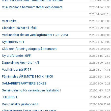
V.15: Veckans hemmamatcher och domare
2023-04-11 08:00
V14: Veckans hemmamatcher och domare
2023-04-04 12:33
2023-04-04 08:15
Vi är unika...
2023-03-30 18:00
Glasklart- så här till Påsk!
2023-03-29 15:00
Vad innebär det att vara lagförälder i GFF 2023
2023-03-28 08:08
Nyhetsbrev nr 1
2023-03-26 15:00
Club och föreningsdagar på Intersport
2023-03-22 08:25
Ny ordförande i GFF
2023-03-15 12:52
Dagordning Årsmöte 14/3
2023-03-09 10:54
Vad händer på IP???
2023-03-01 14:36
Påminnelse ÅRSMÖTE 14/3 Kl 18:00
2023-02-24 13:00
SAMARBETSPARTNERS SÖKES
2023-02-09 12:28
Serieindelning för seniorlagen fastställd !
2023-01-13 11:27
JULBREV !
2022-12-22 08:47
Den perfekta julklappen !!
2022-12-08 20:09