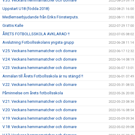
V.35: Veckans hemmamatcher och domare
2022-08-29 09:19
Uppstart U18 (födda 2018)
2022-08-21 16:00
Medlemserbjudande från Eriks Fönsterputs.
2022-08-11 19:00
Grattis Kalle
2022-07-29 17:00
ÅRETS FOTBOLLSSKOLA AVKLARAD !!
2022-07-05 08:02
Avslutning Fotbollsskolans yngsta grupp
2022-06-28 11:14
V.25: Veckans hemmamatcher och domare
2022-06-17 12:32
V.24: Veckans hemmamatcher och domare
2022-06-14 08:19
V.23: Veckans hemmamatcher och domare
2022-06-07 13:01
Anmälan till Årets Fotbollsskola är nu stängd !!
2022-06-01 07:49
V.22: Veckans hemmamatcher och domare
2022-05-31 08:55
Påminnelse om årets fotbollsskola
2022-05-26 20:00
V.21: Veckans hemmamatcher och domare
2022-05-23 08:34
V.20: Veckans hemmamatcher och domare
2022-05-16 08:54
V.19: Veckans hemmamatcher och domare
2022-05-09 09:34
V.18: Veckans hemmamatcher och domare
2022-05-02 09:08