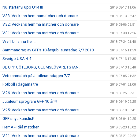
Nu startar vi upp U14 !!!
2018-08-17 11:06
V.33: Veckans hemmamatcher och domare
2018-08-13 08:47
V.32: Veckans hemma matcher och domare
2018-08-06 08:51
V.31: Veckans hemma matcher och domare
2018-07-30 12:26
Vi vill bli ännu fler ..
2018-07-24 21:48
Sammandrag av GFFs 10-årsjubileumsdag 7/7 2018
2018-07-16 11:59
Sverige-USA 4-4
2018-07-13 17:35
SE UPP GÖTEBORG, GLUMSLÖVARE I STAN!
2018-07-13 10:40
Veteranmatch på Jubileumsdagen 7/7
2018-07-05 21:32
Fotboll i dagarna tre
2018-07-01 21:00
V.26: Veckans hemma matcher och domare
2018-06-25 09:31
Jubileumsprogram GFF 10 år !!!
2018-06-19 09:25
V.25: Veckans hemma matcher och domare
2018-06-18 08:41
GFFs nya kanslist!
2018-06-04 10:25
Herr A - Råå matchen
2018-05-23 13:02
V.21: Veckans hemma matcher och domare
2018-05-21 09:22