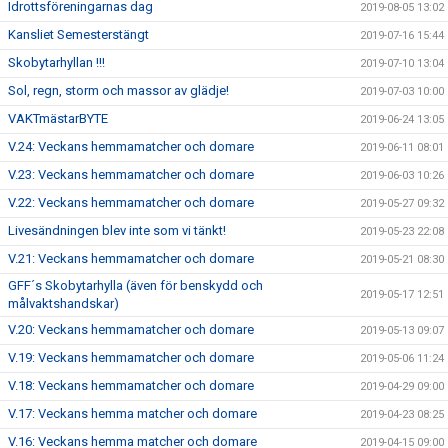
Idrottsföreningarnas dag
2019-08-05 13:02
Kansliet Semesterstängt
2019-07-16 15:44
Skobytarhyllan !!!
2019-07-10 13:04
Sol, regn, storm och massor av glädje!
2019-07-03 10:00
VAKTmästarBYTE
2019-06-24 13:05
V.24: Veckans hemmamatcher och domare
2019-06-11 08:01
V.23: Veckans hemmamatcher och domare
2019-06-03 10:26
V.22: Veckans hemmamatcher och domare
2019-05-27 09:32
Livesändningen blev inte som vi tänkt!
2019-05-23 22:08
V.21: Veckans hemmamatcher och domare
2019-05-21 08:30
GFF´s Skobytarhylla (även för benskydd och
2019-05-17 12:51
målvaktshandskar)
V.20: Veckans hemmamatcher och domare
2019-05-13 09:07
V.19: Veckans hemmamatcher och domare
2019-05-06 11:24
V.18: Veckans hemmamatcher och domare
2019-04-29 09:00
V.17: Veckans hemma matcher och domare
2019-04-23 08:25
V.16: Veckans hemma matcher och domare
2019-04-15 09:00