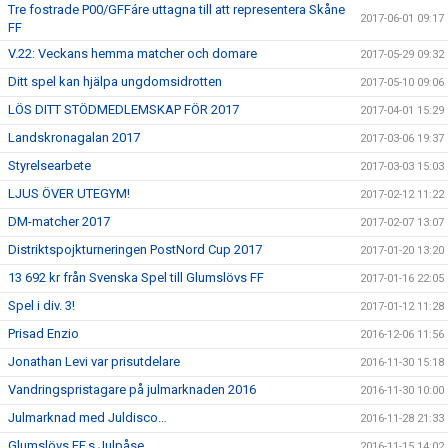
Tre fostrade P00/GFFáre uttagna till att representera Skåne
2017-06-01 09:17
FF
V.22: Veckans hemma matcher och domare
2017-05-29 09:32
Ditt spel kan hjälpa ungdomsidrotten
2017-05-10 09:06
LÖS DITT STÖDMEDLEMSKAP FÖR 2017
2017-04-01 15:29
Landskronagalan 2017
2017-03-06 19:37
Styrelsearbete
2017-03-03 15:03
LJUS ÖVER UTEGYM!
2017-02-12 11:22
DM-matcher 2017
2017-02-07 13:07
Distriktspojkturneringen PostNord Cup 2017
2017-01-20 13:20
13 692 kr från Svenska Spel till Glumslövs FF
2017-01-16 22:05
Spel i div. 3!
2017-01-12 11:28
Prisad Enzio
2016-12-06 11:56
Jonathan Levi var prisutdelare
2016-11-30 15:18
Vandringspristagare på julmarknaden 2016
2016-11-30 10:00
Julmarknad med Juldisco…
2016-11-28 21:33
Glumslövs FF,s Julpåse
2016-11-15 14:02