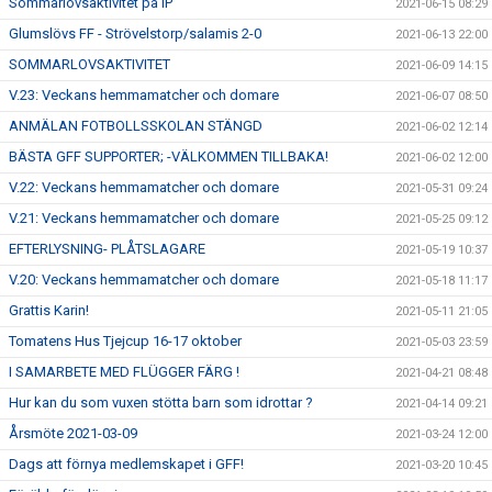
Sommarlovsaktivitet på IP
2021-06-15 08:29
Glumslövs FF - Strövelstorp/salamis 2-0
2021-06-13 22:00
SOMMARLOVSAKTIVITET
2021-06-09 14:15
V.23: Veckans hemmamatcher och domare
2021-06-07 08:50
ANMÄLAN FOTBOLLSSKOLAN STÄNGD
2021-06-02 12:14
BÄSTA GFF SUPPORTER; -VÄLKOMMEN TILLBAKA!
2021-06-02 12:00
V.22: Veckans hemmamatcher och domare
2021-05-31 09:24
V.21: Veckans hemmamatcher och domare
2021-05-25 09:12
EFTERLYSNING- PLÅTSLAGARE
2021-05-19 10:37
V.20: Veckans hemmamatcher och domare
2021-05-18 11:17
Grattis Karin!
2021-05-11 21:05
Tomatens Hus Tjejcup 16-17 oktober
2021-05-03 23:59
I SAMARBETE MED FLÜGGER FÄRG !
2021-04-21 08:48
Hur kan du som vuxen stötta barn som idrottar ?
2021-04-14 09:21
Årsmöte 2021-03-09
2021-03-24 12:00
Dags att förnya medlemskapet i GFF!
2021-03-20 10:45