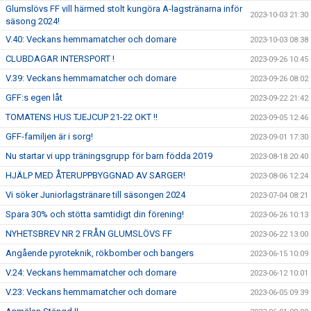
Glumslövs FF vill härmed stolt kungöra A-lagstränarna inför
2023-10-03 21:30
säsong 2024!
V.40: Veckans hemmamatcher och domare
2023-10-03 08:38
CLUBDAGAR INTERSPORT !
2023-09-26 10:45
V.39: Veckans hemmamatcher och domare
2023-09-26 08:02
GFF:s egen låt
2023-09-22 21:42
TOMATENS HUS TJEJCUP 21-22 OKT !!
2023-09-05 12:46
GFF-familjen är i sorg!
2023-09-01 17:30
Nu startar vi upp träningsgrupp för barn födda 2019
2023-08-18 20:40
HJÄLP MED ÅTERUPPBYGGNAD AV SARGER!
2023-08-06 12:24
Vi söker Juniorlagstränare till säsongen 2024
2023-07-04 08:21
Spara 30% och stötta samtidigt din förening!
2023-06-26 10:13
NYHETSBREV NR 2 FRÅN GLUMSLÖVS FF
2023-06-22 13:00
Angående pyroteknik, rökbomber och bangers
2023-06-15 10:09
V.24: Veckans hemmamatcher och domare
2023-06-12 10:01
V.23: Veckans hemmamatcher och domare
2023-06-05 09:39