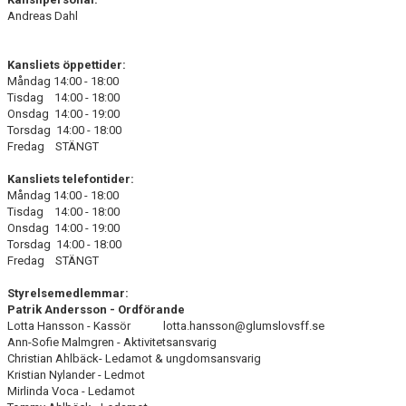
Andreas Dahl
BLI MEDLEM
Kansliets öppettider:
KLÄDKOLLEKTION
Måndag 14:00 - 18:00
Tisdag 14:00 - 18:00
Onsdag 14:00 - 19:00
FOTBOLLSSKOLAN 2026
Torsdag 14:00 - 18:00
Fredag STÄNGT
Kansliets telefontider:
Måndag 14:00 - 18:00
Tisdag 14:00 - 18:00
Onsdag 14:00 - 19:00
Torsdag 14:00 - 18:00
Fredag STÄNGT
Styrelsemedlemmar:
Patrik Andersson - Ordförande
Lotta Hansson - Kassör lotta.hansson@glumslovsff.se
Ann-Sofie Malmgren - Aktivitetsansvarig
Christian Ahlbäck- Ledamot & ungdomsansvarig
Kristian Nylander - Ledmot
Mirlinda Voca - Ledamot