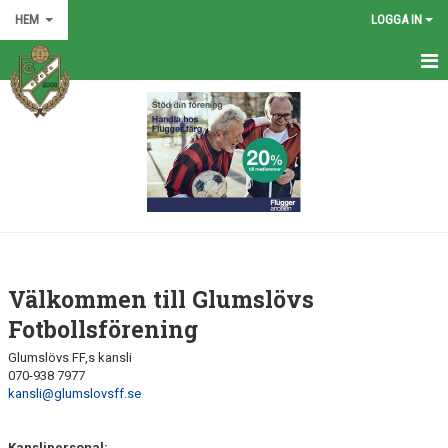
HEM
LOGGA IN
HEM
NYHETER
GRÖNA TRÅDEN
FÖRENINGEN
KONTAKT
Välkommen till Glumslövs
KALENDER
Fotbollsförening
Glumslövs FF,s kansli
BILDGALLERI
070-938 7977
kansli@glumslovsff.se
MATCHER
VÅRA LAG
Kanslipersonal: