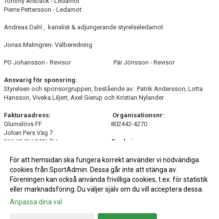
Tommy Ahlbäck - Ledamot
Pierre Pettersson - Ledamot
Andreas Dahl , kanslist & adjungerande styrelseledamot
Jonas Malmgren- Valberedning
PO Johansson - Revisor Pär Jönsson - Revisor
Ansvarig för sponsring:
Styrelsen och sponsorgruppen, bestående av: Patrik Andersson, Lotta
Hansson, Viveka Liljert, Axel Gierup och Kristian Nylander
Fakturaadress: Organisationsnr:
Glumslövs FF 802442-4270
Johan Pers Väg 7
261 62 GLUMSLÖV
Bankgiro:
323-8813
För att hemsidan ska fungera korrekt använder vi nödvändiga
cookies från SportAdmin. Dessa går inte att stänga av.
Föreningen kan också använda frivilliga cookies, t.ex. för statistik
eller marknadsföring. Du väljer själv om du vill acceptera dessa.
Anpassa dina val
Cookie-inställningar
Gå till Webbversion