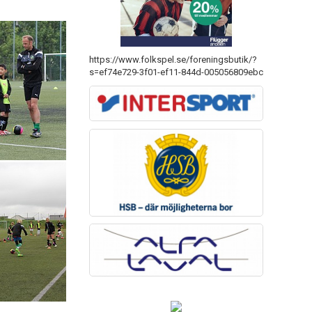
https://www.folkspel.se/foreningsbutik/?
s=ef74e729-3f01-ef11-844d-005056809ebc