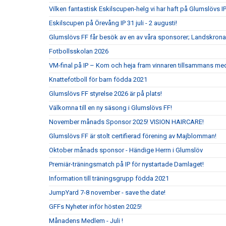
Vilken fantastisk Eskilscupen-helg vi har haft på Glumslövs IP
Eskilscupen på Örevång IP 31 juli - 2 augusti!
Glumslövs FF får besök av en av våra sponsorer; Landskrona
Fotbollsskolan 2026
VM-final på IP – Kom och heja fram vinnaren tillsammans me
Knattefotboll för barn födda 2021
Glumslövs FF styrelse 2026 är på plats!
Välkomna till en ny säsong i Glumslövs FF!
November månads Sponsor 2025! VISION HAIRCARE!
Glumslövs FF är stolt certifierad förening av Majblomman!
Oktober månads sponsor - Händige Herrn i Glumslöv
Premiär-träningsmatch på IP för nystartade Damlaget!
Information till träningsgrupp födda 2021
JumpYard 7-8 november - save the date!
GFFs Nyheter inför hösten 2025!
Månadens Medlem - Juli !