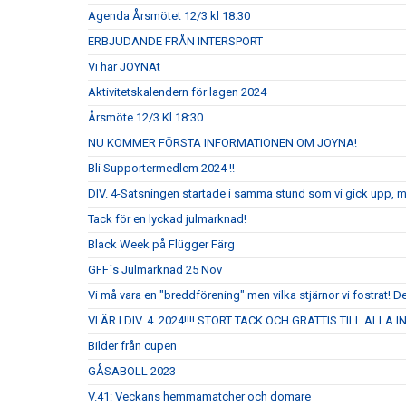
Agenda Årsmötet 12/3 kl 18:30
ERBJUDANDE FRÅN INTERSPORT
Vi har JOYNAt
Aktivitetskalendern för lagen 2024
Årsmöte 12/3 Kl 18:30
NU KOMMER FÖRSTA INFORMATIONEN OM JOYNA!
Bli Supportermedlem 2024 !!
DIV. 4-Satsningen startade i samma stund som vi gick upp, 
Tack för en lyckad julmarknad!
Black Week på Flügger Färg
GFF´s Julmarknad 25 Nov
Vi må vara en "breddförening" men vilka stjärnor vi fostrat! De
VI ÄR I DIV. 4. 2024!!!! STORT TACK OCH GRATTIS TILL ALLA
Bilder från cupen
GÅSABOLL 2023
V.41: Veckans hemmamatcher och domare