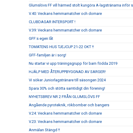
Glumslövs FF vill härmed stolt kungöra A-lagstränarna inför
V.40: Veckans hemmamatcher och domare
CLUBDAGAR INTERSPORT !
V.39: Veckans hemmamatcher och domare
GFF:s egen låt
TOMATENS HUS TJEJCUP 21-22 OKT !!
GFF-familjen är i sorg!
Nu startar vi upp träningsgrupp för barn födda 2019
HJÄLP MED ÅTERUPPBYGGNAD AV SARGER!
Vi söker Juniorlagstränare till säsongen 2024
Spara 30% och stötta samtidigt din förening!
NYHETSBREV NR 2 FRÅN GLUMSLÖVS FF
Angående pyroteknik, rökbomber och bangers
V.24: Veckans hemmamatcher och domare
V.23: Veckans hemmamatcher och domare
Anmälan Stängd !!