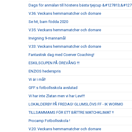
Dags för anmälan till höstens bästa tjejcup &#127813;&#12
V.36: Veckans hemmamatcher och domare
Se hit, barn födda 2020
V.35: Veckans hemmamatcher och domare
Invigning 9-mannamål
V.33: Veckans hemmamatcher och domare
Fantastisk dag med Coerver Coaching!
ESKILSCUPEN PÅ ÖREVÅNG !!!
ENZIOS hederspris
Vi är i mål!
GFF:s fotbollsskola avslutad
Vi har inte Zlatan men vi har Levi!!!
LOKALDERBY PÅ FREDAG! GLUMSLÖVS FF - IK WORMO
TILLSAMMAMS FÖR ETT BÄTTRE MATCHKLIMAT !!
Procamp Fotbollsskola !
V.20: Veckans hemmamatcher och domare