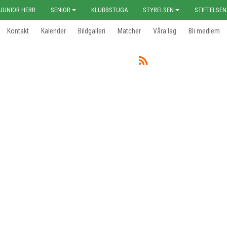
JUNIOR HERR
SENIOR
KLUBBSTUGA
STYRELSEN
STIFTELSEN
Kontakt
Kalender
Bildgalleri
Matcher
Våra lag
Bli medlem