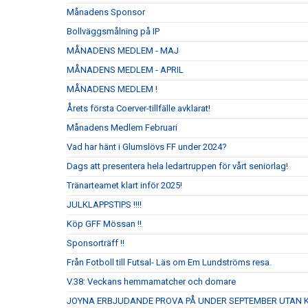
Månadens Sponsor
Bollväggsmålning på IP
MÅNADENS MEDLEM - MAJ
MÅNADENS MEDLEM - APRIL
MÅNADENS MEDLEM !
Årets första Coerver-tillfälle avklarat!
Månadens Medlem Februari
Vad har hänt i Glumslövs FF under 2024?
Dags att presentera hela ledartruppen för vårt seniorlag!
Tränarteamet klart inför 2025!
JULKLAPPSTIPS !!!!
Köp GFF Mössan !!
Sponsorträff !!
Från Fotboll till Futsal- Läs om Em Lundströms resa.
V.38: Veckans hemmamatcher och domare
JOYNA ERBJUDANDE PROVA PÅ UNDER SEPTEMBER UTAN 