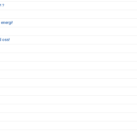
! ?
 energi!
d oss!