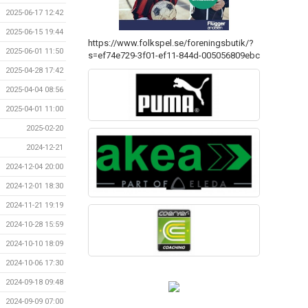
2025-06-17 12:42
2025-06-15 19:44
https://www.folkspel.se/foreningsbutik/?
2025-06-01 11:50
s=ef74e729-3f01-ef11-844d-005056809ebc
2025-04-28 17:42
2025-04-04 08:56
2025-04-01 11:00
2025-02-20
2024-12-21
2024-12-04 20:00
2024-12-01 18:30
2024-11-21 19:19
2024-10-28 15:59
2024-10-10 18:09
2024-10-06 17:30
2024-09-18 09:48
2024-09-09 07:00