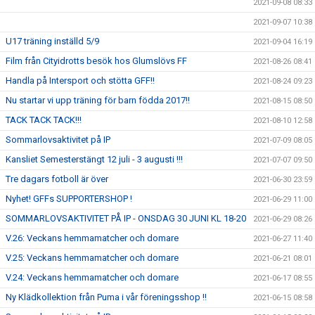
2021-09-08 08:33
2021-09-07 10:38
U17 träning inställd 5/9
2021-09-04 16:19
Film från Cityidrotts besök hos Glumslövs FF
2021-08-26 08:41
Handla på Intersport och stötta GFF!!
2021-08-24 09:23
Nu startar vi upp träning för barn födda 2017!!
2021-08-15 08:50
TACK TACK TACK!!!
2021-08-10 12:58
Sommarlovsaktivitet på IP
2021-07-09 08:05
Kansliet Semesterstängt 12 juli - 3 augusti !!!
2021-07-07 09:50
Tre dagars fotboll är över
2021-06-30 23:59
Nyhet! GFFs SUPPORTERSHOP !
2021-06-29 11:00
SOMMARLOVSAKTIVITET PÅ IP - ONSDAG 30 JUNI KL 18-20
2021-06-29 08:26
V.26: Veckans hemmamatcher och domare
2021-06-27 11:40
V.25: Veckans hemmamatcher och domare
2021-06-21 08:01
V.24: Veckans hemmamatcher och domare
2021-06-17 08:55
Ny Klädkollektion från Puma i vår föreningsshop !!
2021-06-15 08:58