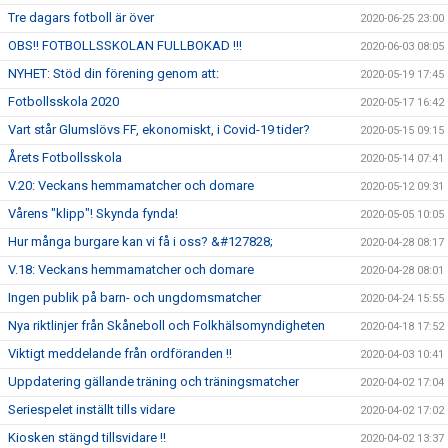
Tre dagars fotboll är över
2020-06-25 23:00
OBS!! FOTBOLLSSKOLAN FULLBOKAD !!!
2020-06-03 08:05
NYHET: Stöd din förening genom att:
2020-05-19 17:45
Fotbollsskola 2020
2020-05-17 16:42
Vart står Glumslövs FF, ekonomiskt, i Covid-19 tider?
2020-05-15 09:15
Årets Fotbollsskola
2020-05-14 07:41
V.20: Veckans hemmamatcher och domare
2020-05-12 09:31
Vårens "klipp"! Skynda fynda!
2020-05-05 10:05
Hur många burgare kan vi få i oss? &#127828;
2020-04-28 08:17
V.18: Veckans hemmamatcher och domare
2020-04-28 08:01
Ingen publik på barn- och ungdomsmatcher
2020-04-24 15:55
Nya riktlinjer från Skåneboll och Folkhälsomyndigheten
2020-04-18 17:52
Viktigt meddelande från ordföranden !!
2020-04-03 10:41
Uppdatering gällande träning och träningsmatcher
2020-04-02 17:04
Seriespelet inställt tills vidare
2020-04-02 17:02
Kiosken stängd tillsvidare !!
2020-04-02 13:37