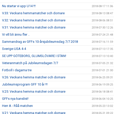
Nu startar vi upp U14 !!!
2018-08-17 11:06
V.33: Veckans hemmamatcher och domare
2018-08-13 08:47
V.32: Veckans hemma matcher och domare
2018-08-06 08:51
V.31: Veckans hemma matcher och domare
2018-07-30 12:26
Vi vill bli ännu fler ..
2018-07-24 21:48
Sammandrag av GFFs 10-årsjubileumsdag 7/7 2018
2018-07-16 11:59
Sverige-USA 4-4
2018-07-13 17:35
SE UPP GÖTEBORG, GLUMSLÖVARE I STAN!
2018-07-13 10:40
Veteranmatch på Jubileumsdagen 7/7
2018-07-05 21:32
Fotboll i dagarna tre
2018-07-01 21:00
V.26: Veckans hemma matcher och domare
2018-06-25 09:31
Jubileumsprogram GFF 10 år !!!
2018-06-19 09:25
V.25: Veckans hemma matcher och domare
2018-06-18 08:41
GFFs nya kanslist!
2018-06-04 10:25
Herr A - Råå matchen
2018-05-23 13:02
V.21: Veckans hemma matcher och domare
2018-05-21 09:22