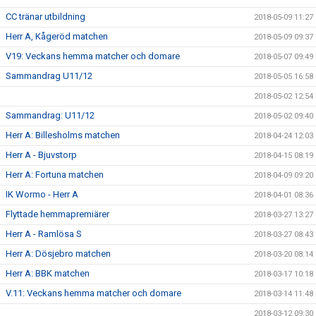
CC tränar utbildning
2018-05-09 11:27
Herr A, Kågeröd matchen
2018-05-09 09:37
V19: Veckans hemma matcher och domare
2018-05-07 09:49
Sammandrag U11/12
2018-05-05 16:58
2018-05-02 12:54
Sammandrag: U11/12
2018-05-02 09:40
Herr A: Billesholms matchen
2018-04-24 12:03
Herr A - Bjuvstorp
2018-04-15 08:19
Herr A: Fortuna matchen
2018-04-09 09:20
IK Wormo - Herr A
2018-04-01 08:36
Flyttade hemmapremiärer
2018-03-27 13:27
Herr A - Ramlösa S
2018-03-27 08:43
Herr A: Dösjebro matchen
2018-03-20 08:14
Herr A: BBK matchen
2018-03-17 10:18
V.11: Veckans hemma matcher och domare
2018-03-14 11:48
2018-03-12 09:30