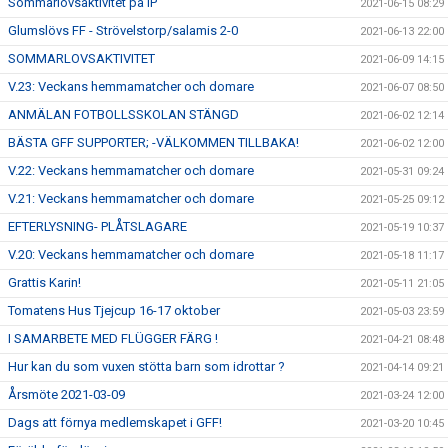
Sommarlovsaktivitet på IP
2021-06-15 08:29
Glumslövs FF - Strövelstorp/salamis 2-0
2021-06-13 22:00
SOMMARLOVSAKTIVITET
2021-06-09 14:15
V.23: Veckans hemmamatcher och domare
2021-06-07 08:50
ANMÄLAN FOTBOLLSSKOLAN STÄNGD
2021-06-02 12:14
BÄSTA GFF SUPPORTER; -VÄLKOMMEN TILLBAKA!
2021-06-02 12:00
V.22: Veckans hemmamatcher och domare
2021-05-31 09:24
V.21: Veckans hemmamatcher och domare
2021-05-25 09:12
EFTERLYSNING- PLÅTSLAGARE
2021-05-19 10:37
V.20: Veckans hemmamatcher och domare
2021-05-18 11:17
Grattis Karin!
2021-05-11 21:05
Tomatens Hus Tjejcup 16-17 oktober
2021-05-03 23:59
I SAMARBETE MED FLÜGGER FÄRG !
2021-04-21 08:48
Hur kan du som vuxen stötta barn som idrottar ?
2021-04-14 09:21
Årsmöte 2021-03-09
2021-03-24 12:00
Dags att förnya medlemskapet i GFF!
2021-03-20 10:45