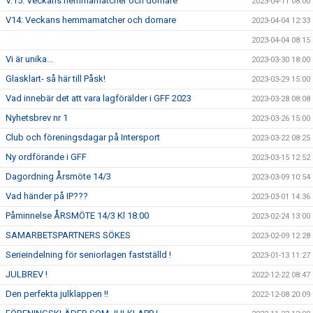
V.15: Veckans hemmamatcher och domare
2023-04-11 08:00
V14: Veckans hemmamatcher och domare
2023-04-04 12:33
2023-04-04 08:15
Vi är unika...
2023-03-30 18:00
Glasklart- så här till Påsk!
2023-03-29 15:00
Vad innebär det att vara lagförälder i GFF 2023
2023-03-28 08:08
Nyhetsbrev nr 1
2023-03-26 15:00
Club och föreningsdagar på Intersport
2023-03-22 08:25
Ny ordförande i GFF
2023-03-15 12:52
Dagordning Årsmöte 14/3
2023-03-09 10:54
Vad händer på IP???
2023-03-01 14:36
Påminnelse ÅRSMÖTE 14/3 Kl 18:00
2023-02-24 13:00
SAMARBETSPARTNERS SÖKES
2023-02-09 12:28
Serieindelning för seniorlagen fastställd !
2023-01-13 11:27
JULBREV !
2022-12-22 08:47
Den perfekta julklappen !!
2022-12-08 20:09