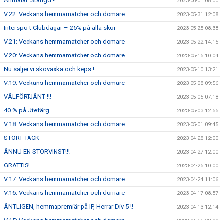
Anmälan Stängd !!
2023-06-01 08:00
V.22: Veckans hemmamatcher och domare
2023-05-31 12:08
Intersport Clubdagar – 25% på alla skor
2023-05-25 08:38
V.21: Veckans hemmamatcher och domare
2023-05-22 14:15
V.20: Veckans hemmamatcher och domare
2023-05-15 10:04
Nu säljer vi skoväska och keps !
2023-05-10 13:21
V.19: Veckans hemmamatcher och domare
2023-05-08 09:56
VÄLFÖRTJÄNT !!!
2023-05-05 07:18
40 % på Utefärg
2023-05-03 12:55
V.18: Veckans hemmamatcher och domare
2023-05-01 09:45
STORT TACK
2023-04-28 12:00
ÄNNU EN STORVINST!!!
2023-04-27 12:00
GRATTIS!
2023-04-25 10:00
V.17: Veckans hemmamatcher och domare
2023-04-24 11:06
V.16: Veckans hemmamatcher och domare
2023-04-17 08:57
ÄNTLIGEN, hemmapremiär på IP, Herrar Div 5 !!
2023-04-13 12:14