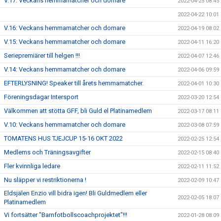
V.17: Veckans hemmamatcher och domare
2022-04-25 08:45
2022-04-22 10:01
V.16: Veckans hemmamatcher och domare
2022-04-19 08:02
V.15: Veckans hemmamatcher och domare
2022-04-11 16:20
Seriepremiärer till helgen !!!
2022-04-07 12:46
V.14: Veckans hemmamatcher och domare
2022-04-06 09:59
EFTERLYSNING! Speaker till årets hemmamatcher.
2022-04-01 10:30
Föreningsdagar Intersport
2022-03-20 12:54
Välkommen att stötta GFF, bli Guld el Platinamedlem
2022-03-17 08:11
V.10: Veckans hemmamatcher och domare
2022-03-08 07:59
TOMATENS HUS TJEJCUP 15-16 OKT 2022
2022-02-25 12:54
Medlems och Träningsavgifter
2022-02-15 08:40
Fler kvinnliga ledare
2022-02-11 11:52
Nu släpper vi restriktionerna !
2022-02-09 10:47
Eldsjälen Enzio vill bidra igen! Bli Guldmedlem eller
2022-02-05 18:07
Platinamedlem
Vi fortsätter "Barnfotbollscoachprojektet"!!!
2022-01-28 08:09