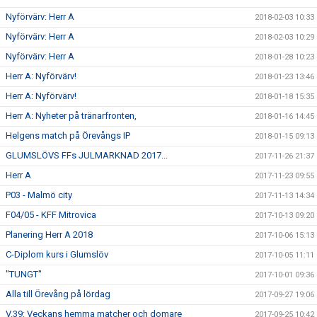
Nyförvärv: Herr A
2018-02-03 10:33
Nyförvärv: Herr A
2018-02-03 10:29
Nyförvärv: Herr A
2018-01-28 10:23
Herr A: Nyförvärv!
2018-01-23 13:46
Herr A: Nyförvärv!
2018-01-18 15:35
Herr A: Nyheter på tränarfronten,
2018-01-16 14:45
Helgens match på Örevångs IP
2018-01-15 09:13
GLUMSLÖVS FFs JULMARKNAD 2017...
2017-11-26 21:37
Herr A
2017-11-23 09:55
P03 - Malmö city
2017-11-13 14:34
F04/05 - KFF Mitrovica
2017-10-13 09:20
Planering Herr A 2018
2017-10-06 15:13
C-Diplom kurs i Glumslöv
2017-10-05 11:11
"TUNGT"
2017-10-01 09:36
Alla till Örevång på lördag
2017-09-27 19:06
V.39: Veckans hemma matcher och domare
2017-09-25 10:42