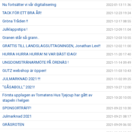
Nu fortsätter vi vår digitalisering
2022-01-13 11:36
TACK FÖR ETT BRA ÅR!
2021-12-23 19:24
Gröna Tråden !!
2021-12-17 08:55
Julklappstips !
2021-12-09 11:04
Granen står så grann..
2021-12-03 10:55
GRATTIS TILL LANDSLAGSUTTAGNINGEN, Jonathan Levi!!
2021-12-02 11:00
HURRA HURRA HURRA! NI VAR BÄST IDAG!
2021-11-20 17:40
UNGDOMSTRÄNARMÖTE PÅ ÖRENÄS !
2021-11-14 09:49
GUTZ webshop är öppen!
2021-11-03 10:43
JULMARKNAD 2021 !!!
2021-11-02 09:25
"GÅSABOLL" 2021!
2021-10-27 12:00
Första upplagen av Tomatens Hus Tjejcup har gått av
2021-10-20 10:05
stapeln i helgen
SPONSORTRÄFF!
2021-09-22 10:30
Julmarknad 2021
2021-09-21 08:17
GRÄSROTEN
2021-09-09 06:50