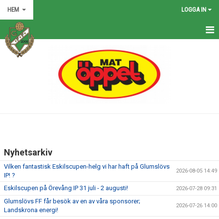
HEM
LOGGA IN
HEM
NYHETER
GRÖNA TRÅDEN
FÖRENINGEN
KONTAKT
Nyhetsarkiv
KALENDER
Vilken fantastisk Eskilscupen-helg vi har haft på Glumslövs
2026-08-05 14:49
IP! ?
BILDGALLERI
Eskilscupen på Örevång IP 31 juli - 2 augusti!
2026-07-28 09:31
MATCHER
Glumslövs FF får besök av en av våra sponsorer;
2026-07-26 14:00
Landskrona energi!
VÅRA LAG