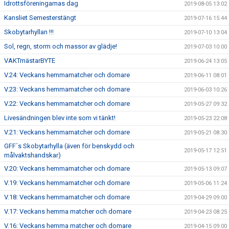
Idrottsföreningarnas dag
2019-08-05 13:02
Kansliet Semesterstängt
2019-07-16 15:44
Skobytarhyllan !!!
2019-07-10 13:04
Sol, regn, storm och massor av glädje!
2019-07-03 10:00
VAKTmästarBYTE
2019-06-24 13:05
V.24: Veckans hemmamatcher och domare
2019-06-11 08:01
V.23: Veckans hemmamatcher och domare
2019-06-03 10:26
V.22: Veckans hemmamatcher och domare
2019-05-27 09:32
Livesändningen blev inte som vi tänkt!
2019-05-23 22:08
V.21: Veckans hemmamatcher och domare
2019-05-21 08:30
GFF´s Skobytarhylla (även för benskydd och
2019-05-17 12:51
målvaktshandskar)
V.20: Veckans hemmamatcher och domare
2019-05-13 09:07
V.19: Veckans hemmamatcher och domare
2019-05-06 11:24
V.18: Veckans hemmamatcher och domare
2019-04-29 09:00
V.17: Veckans hemma matcher och domare
2019-04-23 08:25
V.16: Veckans hemma matcher och domare
2019-04-15 09:00