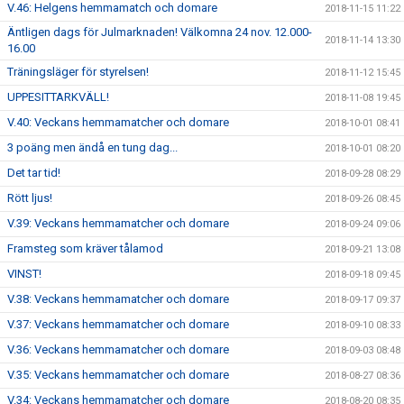
V.46: Helgens hemmamatch och domare
2018-11-15 11:22
Äntligen dags för Julmarknaden! Välkomna 24 nov. 12.000-
2018-11-14 13:30
16.00
Träningsläger för styrelsen!
2018-11-12 15:45
UPPESITTARKVÄLL!
2018-11-08 19:45
V.40: Veckans hemmamatcher och domare
2018-10-01 08:41
3 poäng men ändå en tung dag...
2018-10-01 08:20
Det tar tid!
2018-09-28 08:29
Rött ljus!
2018-09-26 08:45
V.39: Veckans hemmamatcher och domare
2018-09-24 09:06
Framsteg som kräver tålamod
2018-09-21 13:08
VINST!
2018-09-18 09:45
V.38: Veckans hemmamatcher och domare
2018-09-17 09:37
V.37: Veckans hemmamatcher och domare
2018-09-10 08:33
V.36: Veckans hemmamatcher och domare
2018-09-03 08:48
V.35: Veckans hemmamatcher och domare
2018-08-27 08:36
V.34: Veckans hemmamatcher och domare
2018-08-20 08:35