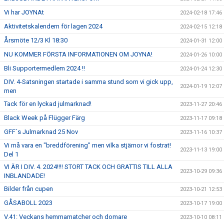
Vi har JOYNAt
2024-02-18 17:46
Aktivitetskalendern för lagen 2024
2024-02-15 12:18
Årsmöte 12/3 Kl 18:30
2024-01-31 12:00
NU KOMMER FÖRSTA INFORMATIONEN OM JOYNA!
2024-01-26 10:00
Bli Supportermedlem 2024 !!
2024-01-24 12:30
DIV. 4-Satsningen startade i samma stund som vi gick upp,
2024-01-19 12:07
men
Tack för en lyckad julmarknad!
2023-11-27 20:46
Black Week på Flügger Färg
2023-11-17 09:18
GFF´s Julmarknad 25 Nov
2023-11-16 10:37
Vi må vara en "breddförening" men vilka stjärnor vi fostrat!
2023-11-13 19:00
Del 1
VI ÄR I DIV. 4. 2024!!!! STORT TACK OCH GRATTIS TILL ALLA
2023-10-29 09:36
INBLANDADE!
Bilder från cupen
2023-10-21 12:53
GÅSABOLL 2023
2023-10-17 19:00
V.41: Veckans hemmamatcher och domare
2023-10-10 08:11