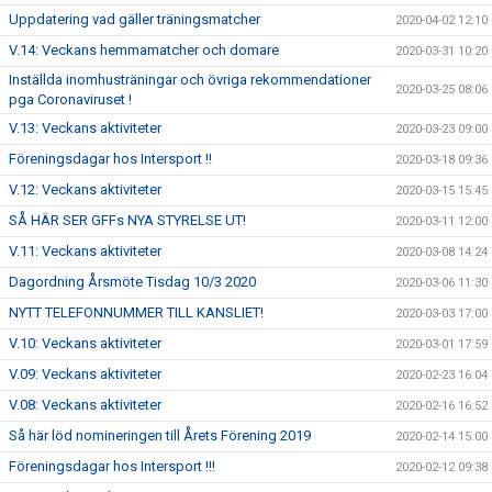
Uppdatering vad gäller träningsmatcher
2020-04-02 12:10
V.14: Veckans hemmamatcher och domare
2020-03-31 10:20
Inställda inomhusträningar och övriga rekommendationer
2020-03-25 08:06
pga Coronaviruset !
V.13: Veckans aktiviteter
2020-03-23 09:00
Föreningsdagar hos Intersport !!
2020-03-18 09:36
V.12: Veckans aktiviteter
2020-03-15 15:45
SÅ HÄR SER GFFs NYA STYRELSE UT!
2020-03-11 12:00
V.11: Veckans aktiviteter
2020-03-08 14:24
Dagordning Årsmöte Tisdag 10/3 2020
2020-03-06 11:30
NYTT TELEFONNUMMER TILL KANSLIET!
2020-03-03 17:00
V.10: Veckans aktiviteter
2020-03-01 17:59
V.09: Veckans aktiviteter
2020-02-23 16:04
V.08: Veckans aktiviteter
2020-02-16 16:52
Så här löd nomineringen till Årets Förening 2019
2020-02-14 15:00
Föreningsdagar hos Intersport !!!
2020-02-12 09:38