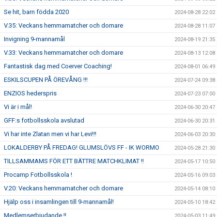
Se hit, barn födda 2020
2024-08-28 22:02
V.35: Veckans hemmamatcher och domare
2024-08-28 11:07
Invigning 9-mannamål
2024-08-19 21:35
V.33: Veckans hemmamatcher och domare
2024-08-13 12:08
Fantastisk dag med Coerver Coaching!
2024-08-01 06:49
ESKILSCUPEN PÅ ÖREVÅNG !!!
2024-07-24 09:38
ENZIOS hederspris
2024-07-23 07:00
Vi är i mål!
2024-06-30 20:47
GFF:s fotbollsskola avslutad
2024-06-30 20:31
Vi har inte Zlatan men vi har Levi!!!
2024-06-03 20:30
LOKALDERBY PÅ FREDAG! GLUMSLÖVS FF - IK WORMO
2024-05-28 21:30
TILLSAMMAMS FÖR ETT BÄTTRE MATCHKLIMAT !!
2024-05-17 10:50
Procamp Fotbollsskola !
2024-05-16 09:03
V.20: Veckans hemmamatcher och domare
2024-05-14 08:10
Hjälp oss i insamlingen till 9-mannamål!
2024-05-10 18:42
Medlemserbjudande !!
2024-05-03 11:49