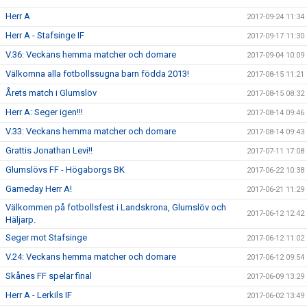
Herr A
2017-09-24 11:34
Herr A - Stafsinge IF
2017-09-17 11:30
V.36: Veckans hemma matcher och domare
2017-09-04 10:09
Välkomna alla fotbollssugna barn födda 2013!
2017-08-15 11:21
Årets match i Glumslöv
2017-08-15 08:32
Herr A: Seger igen!!!
2017-08-14 09:46
V.33: Veckans hemma matcher och domare
2017-08-14 09:43
Grattis Jonathan Levi!!
2017-07-11 17:08
Glumslövs FF - Högaborgs BK
2017-06-22 10:38
Gameday Herr A!
2017-06-21 11:29
Välkommen på fotbollsfest i Landskrona, Glumslöv och
2017-06-12 12:42
Häljarp.
Seger mot Stafsinge
2017-06-12 11:02
V.24: Veckans hemma matcher och domare
2017-06-12 09:54
Skånes FF spelar final
2017-06-09 13:29
Herr A - Lerkils IF
2017-06-02 13:49