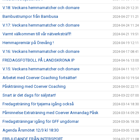
V.18: Veckans hemmamatcher och domare
2024-04-29 12:31
Bambustrumpor från Bambusa
2024-04-27 11:21
V.17: Veckans hemmamatcher och domare
2024-04-24 11:24
Varmt välkommen till vår nätverksträff!
2024-04-21 19:51
Hemmapremiär på Örevång !
2024-04-19 12:11
V.16: Veckans hemmamatcher och domare
2024-04-17 08:41
FREDAGSFOTBOLL PÅ LANDSKRONA IP
2024-04-16 13:00
V.15: Veckans hemmamatcher och domare
2024-04-11 10:17
Arbetet med Coerver Coaching fortsätter!
2024-04-10 19:54
Påskträning med Coerver Coaching
2024-04-02 22:11
Snart är det dags för säljstart!
2024-03-22 07:00
Fredagsträning för tjejerna igång också
2024-03-14 18:30
Påminnelse Extraträning med Coerver Annandag Påsk
2024-03-14 09:29
Fredagsträningar igång för GFF ungdomar
2024-03-06 18:30
Agenda Årsmötet 12/3 kl 18:30
2024-03-05 12:08
ERBJUDANDE FRÅN INTERSPORT
2024-02-27 11:08