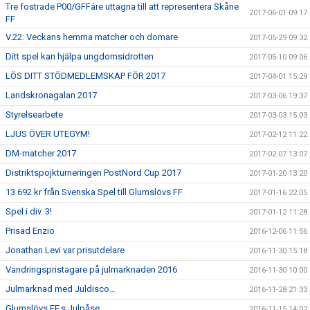
Tre fostrade P00/GFFáre uttagna till att representera Skåne
2017-06-01 09:17
FF
V.22: Veckans hemma matcher och domare
2017-05-29 09:32
Ditt spel kan hjälpa ungdomsidrotten
2017-05-10 09:06
LÖS DITT STÖDMEDLEMSKAP FÖR 2017
2017-04-01 15:29
Landskronagalan 2017
2017-03-06 19:37
Styrelsearbete
2017-03-03 15:03
LJUS ÖVER UTEGYM!
2017-02-12 11:22
DM-matcher 2017
2017-02-07 13:07
Distriktspojkturneringen PostNord Cup 2017
2017-01-20 13:20
13 692 kr från Svenska Spel till Glumslövs FF
2017-01-16 22:05
Spel i div. 3!
2017-01-12 11:28
Prisad Enzio
2016-12-06 11:56
Jonathan Levi var prisutdelare
2016-11-30 15:18
Vandringspristagare på julmarknaden 2016
2016-11-30 10:00
Julmarknad med Juldisco…
2016-11-28 21:33
Glumslövs FF,s Julpåse
2016-11-15 14:02