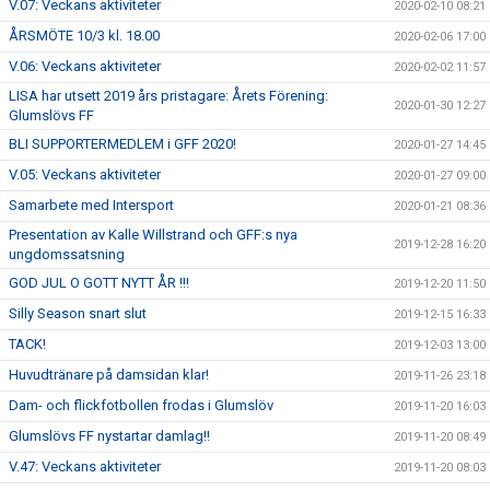
V.07: Veckans aktiviteter
2020-02-10 08:21
ÅRSMÖTE 10/3 kl. 18.00
2020-02-06 17:00
V.06: Veckans aktiviteter
2020-02-02 11:57
LISA har utsett 2019 års pristagare: Årets Förening:
2020-01-30 12:27
Glumslövs FF
BLI SUPPORTERMEDLEM i GFF 2020!
2020-01-27 14:45
V.05: Veckans aktiviteter
2020-01-27 09:00
Samarbete med Intersport
2020-01-21 08:36
Presentation av Kalle Willstrand och GFF:s nya
2019-12-28 16:20
ungdomssatsning
GOD JUL O GOTT NYTT ÅR !!!
2019-12-20 11:50
Silly Season snart slut
2019-12-15 16:33
TACK!
2019-12-03 13:00
Huvudtränare på damsidan klar!
2019-11-26 23:18
Dam- och flickfotbollen frodas i Glumslöv
2019-11-20 16:03
Glumslövs FF nystartar damlag!!
2019-11-20 08:49
V.47: Veckans aktiviteter
2019-11-20 08:03