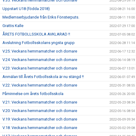
V.35: Veckans hemmamatcher och domare
2022-08-29 09:19
Uppstart U18 (födda 2018)
2022-08-21 16:00
Medlemserbjudande från Eriks Fönsterputs.
2022-08-11 19:00
Grattis Kalle
2022-07-29 17:00
ÅRETS FOTBOLLSSKOLA AVKLARAD !!
2022-07-05 08:02
Avslutning Fotbollsskolans yngsta grupp
2022-06-28 11:14
V.25: Veckans hemmamatcher och domare
2022-06-17 12:32
V.24: Veckans hemmamatcher och domare
2022-06-14 08:19
V.23: Veckans hemmamatcher och domare
2022-06-07 13:01
Anmälan till Årets Fotbollsskola är nu stängd !!
2022-06-01 07:49
V.22: Veckans hemmamatcher och domare
2022-05-31 08:55
Påminnelse om årets fotbollsskola
2022-05-26 20:00
V.21: Veckans hemmamatcher och domare
2022-05-23 08:34
V.20: Veckans hemmamatcher och domare
2022-05-16 08:54
V.19: Veckans hemmamatcher och domare
2022-05-09 09:34
V.18: Veckans hemmamatcher och domare
2022-05-02 09:08