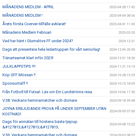
MÅNADENS MEDLEM - APRIL
2025-04-28 17:42
MÅNADENS MEDLEM !
2025-04-04 08:56
Årets första Coerver-tillfälle avklarat!
2025-04-01 11:00
Månadens Medlem Februari
2025-02-20
Vad har hänt i Glumslövs FF under 2024?
2024-12-21
Dags att presentera hela ledartruppen för vårt seniorlag!
2024-12-04 20:00
Tränarteamet klart inför 2025!
2024-12-01 18:30
JULKLAPPSTIPS !!!!
2024-11-21 19:19
Köp GFF Mössan !!
2024-10-28 15:59
Sponsorträff !!
2024-10-10 18:09
Från Fotboll till Futsal- Läs om Em Lundströms resa.
2024-10-06 17:30
V.38: Veckans hemmamatcher och domare
2024-09-18 09:48
JOYNA ERBJUDANDE PROVA PÅ UNDER SEPTEMBER UTAN
2024-09-09 07:00
KOSTNAD!
Dags för anmälan till höstens bästa tjejcup
2024-09-08 10:22
&#127813;&#127813;&#127813;
V.36: Veckans hemmamatcher och domare
2024-09-03 08:22