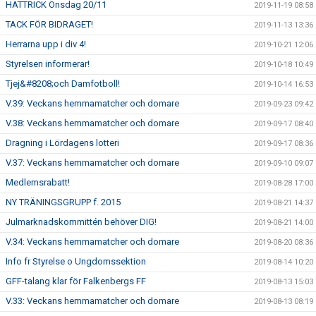
HATTRICK Onsdag 20/11
2019-11-19 08:58
TACK FÖR BIDRAGET!
2019-11-13 13:36
Herrarna upp i div 4!
2019-10-21 12:06
Styrelsen informerar!
2019-10-18 10:49
Tjej&#8208;och Damfotboll!
2019-10-14 16:53
V.39: Veckans hemmamatcher och domare
2019-09-23 09:42
V.38: Veckans hemmamatcher och domare
2019-09-17 08:40
Dragning i Lördagens lotteri
2019-09-17 08:36
V.37: Veckans hemmamatcher och domare
2019-09-10 09:07
Medlemsrabatt!
2019-08-28 17:00
NY TRÄNINGSGRUPP f. 2015
2019-08-21 14:37
Julmarknadskommittén behöver DIG!
2019-08-21 14:00
V.34: Veckans hemmamatcher och domare
2019-08-20 08:36
Info fr Styrelse o Ungdomssektion
2019-08-14 10:20
GFF-talang klar för Falkenbergs FF
2019-08-13 15:03
V.33: Veckans hemmamatcher och domare
2019-08-13 08:19