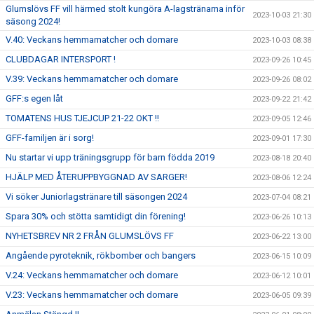
Glumslövs FF vill härmed stolt kungöra A-lagstränarna inför
2023-10-03 21:30
säsong 2024!
V.40: Veckans hemmamatcher och domare
2023-10-03 08:38
CLUBDAGAR INTERSPORT !
2023-09-26 10:45
V.39: Veckans hemmamatcher och domare
2023-09-26 08:02
GFF:s egen låt
2023-09-22 21:42
TOMATENS HUS TJEJCUP 21-22 OKT !!
2023-09-05 12:46
GFF-familjen är i sorg!
2023-09-01 17:30
Nu startar vi upp träningsgrupp för barn födda 2019
2023-08-18 20:40
HJÄLP MED ÅTERUPPBYGGNAD AV SARGER!
2023-08-06 12:24
Vi söker Juniorlagstränare till säsongen 2024
2023-07-04 08:21
Spara 30% och stötta samtidigt din förening!
2023-06-26 10:13
NYHETSBREV NR 2 FRÅN GLUMSLÖVS FF
2023-06-22 13:00
Angående pyroteknik, rökbomber och bangers
2023-06-15 10:09
V.24: Veckans hemmamatcher och domare
2023-06-12 10:01
V.23: Veckans hemmamatcher och domare
2023-06-05 09:39