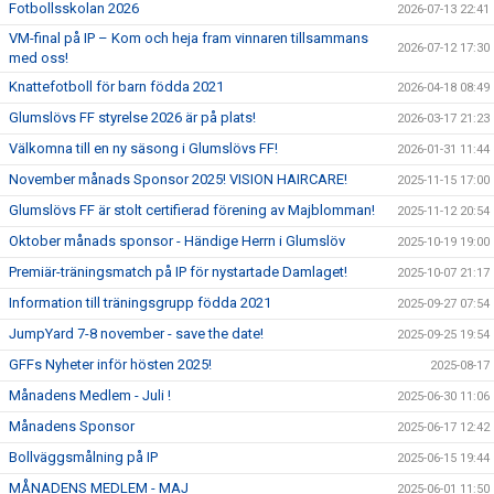
Fotbollsskolan 2026
2026-07-13 22:41
VM-final på IP – Kom och heja fram vinnaren tillsammans
BLI MEDLEM
2026-07-12 17:30
med oss!
Knattefotboll för barn födda 2021
2026-04-18 08:49
KLÄDKOLLEKTION
Glumslövs FF styrelse 2026 är på plats!
2026-03-17 21:23
FOTBOLLSSKOLAN 2026
Välkomna till en ny säsong i Glumslövs FF!
2026-01-31 11:44
November månads Sponsor 2025! VISION HAIRCARE!
2025-11-15 17:00
Glumslövs FF är stolt certifierad förening av Majblomman!
2025-11-12 20:54
Oktober månads sponsor - Händige Herrn i Glumslöv
2025-10-19 19:00
Premiär-träningsmatch på IP för nystartade Damlaget!
2025-10-07 21:17
Information till träningsgrupp födda 2021
2025-09-27 07:54
JumpYard 7-8 november - save the date!
2025-09-25 19:54
GFFs Nyheter inför hösten 2025!
2025-08-17
Månadens Medlem - Juli !
2025-06-30 11:06
Månadens Sponsor
2025-06-17 12:42
Bollväggsmålning på IP
2025-06-15 19:44
MÅNADENS MEDLEM - MAJ
2025-06-01 11:50