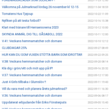
FÖRENINGSKLÄDER SOM JULKLAPP !
2022-11-23 12:00
Välkomna på Julmarknad lördag 26 november kl 12-15
2022-11-04 18:59
Tomatens Hus Tjejcup
2022-10-22 11:09
Nyfiken på att testa fotboll?
2022-10-16 15:38
Klart med tränare till Herrseniorerna 2023
2022-10-12 10:00
SKYNDA ANMÄL DIG TILL GÅSABOLL 2022
2022-10-11 12:00
V.41: Veckans hemmamatcher och domare
2022-10-10 12:12
CLUBDAGAR 25%
2022-09-27 08:49
HUR KAN DU SOM VUXEN STÖTTA BARN SOM IDROTTAR
2022-09-22 09:25
V.38: Veckans hemmamatcher och domare
2022-09-20 08:14
Klä dig i grön/vitt och möt upp på IP!
2022-09-16 20:32
V.37: Veckans hemmamatcher och domare
2022-09-12 17:00
Just 4 Girls tillbaka i Glumslöv !!
2022-09-11 19:40
Vill du vara med och planera årets julmarknad?
2022-09-11 16:30
V.36: Veckans hemmamatcher och domare
2022-09-06 08:17
Uppdaterat erbjudande från Eriks Fönsterputs
2022-09-05 15:40