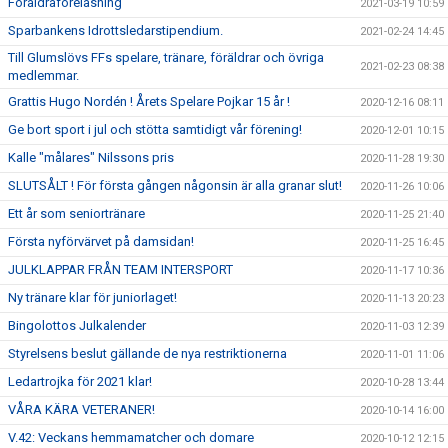
Föräldraföreläsning
2021-03-19 10:59
Sparbankens Idrottsledarstipendium.
2021-02-24 14:45
Till Glumslövs FFs spelare, tränare, föräldrar och övriga
2021-02-23 08:38
medlemmar.
Grattis Hugo Nordén ! Årets Spelare Pojkar 15 år !
2020-12-16 08:11
Ge bort sport i jul och stötta samtidigt vår förening!
2020-12-01 10:15
Kalle "målares" Nilssons pris
2020-11-28 19:30
SLUTSÅLT ! För första gången någonsin är alla granar slut!
2020-11-26 10:06
Ett år som seniortränare
2020-11-25 21:40
Första nyförvärvet på damsidan!
2020-11-25 16:45
JULKLAPPAR FRÅN TEAM INTERSPORT
2020-11-17 10:36
Ny tränare klar för juniorlaget!
2020-11-13 20:23
Bingolottos Julkalender
2020-11-03 12:39
Styrelsens beslut gällande de nya restriktionerna
2020-11-01 11:06
Ledartrojka för 2021 klar!
2020-10-28 13:44
VÅRA KÄRA VETERANER!
2020-10-14 16:00
V.42: Veckans hemmamatcher och domare
2020-10-12 12:15