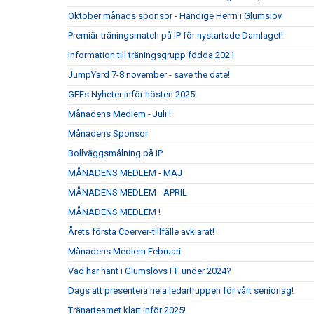
Oktober månads sponsor - Händige Herrn i Glumslöv
Premiär-träningsmatch på IP för nystartade Damlaget!
Information till träningsgrupp födda 2021
JumpYard 7-8 november - save the date!
GFFs Nyheter inför hösten 2025!
Månadens Medlem - Juli !
Månadens Sponsor
Bollväggsmålning på IP
MÅNADENS MEDLEM - MAJ
MÅNADENS MEDLEM - APRIL
MÅNADENS MEDLEM !
Årets första Coerver-tillfälle avklarat!
Månadens Medlem Februari
Vad har hänt i Glumslövs FF under 2024?
Dags att presentera hela ledartruppen för vårt seniorlag!
Tränarteamet klart inför 2025!