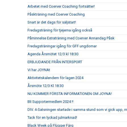
Arbetet med Coerver Coaching fortsätter!
Påskträning med Coerver Coaching
Snart är det dags för säljstart!
Fredagsträning för tjejerna igång också
Påminnelse Extraträning med Coerver Annandag Påsk
Fredagsträningar igång för GFF ungdomar
Agenda Årsmötet 12/3 kl 18:30
ERBJUDANDE FRÅN INTERSPORT
Vi har JOYNAt
Aktivitetskalendern för lagen 2024
Årsmöte 12/3 Kl 18:30
NU KOMMER FÖRSTA INFORMATIONEN OM JOYNA!
Bli Supportermedlem 2024 !!
DIV. 4-Satsningen startade i samma stund som vi gick upp, 
Tack för en lyckad julmarknad!
Black Week på Flügger Färg