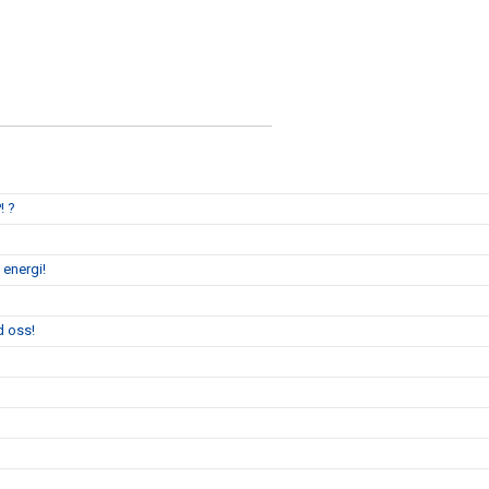
! ?
 energi!
d oss!