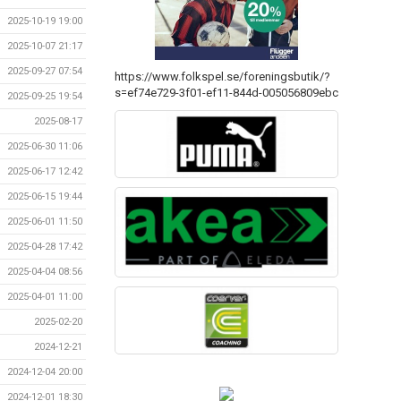
2025-10-19 19:00
2025-10-07 21:17
2025-09-27 07:54
https://www.folkspel.se/foreningsbutik/?
s=ef74e729-3f01-ef11-844d-005056809ebc
2025-09-25 19:54
2025-08-17
2025-06-30 11:06
2025-06-17 12:42
2025-06-15 19:44
2025-06-01 11:50
2025-04-28 17:42
2025-04-04 08:56
2025-04-01 11:00
2025-02-20
2024-12-21
2024-12-04 20:00
2024-12-01 18:30