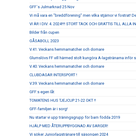
GFF´s Julmarknad 25 Nov
Vi må vara en "breddförening" men vilka stjärnor vi fostrat! De
VI ÄR I DIV. 4. 2024!!!! STORT TACK OCH GRATTIS TILL ALLA
Bilder från cupen
GÅSABOLL 2023
V.41: Veckans hemmamatcher och domare
Glumslövs FF vill härmed stolt kungöra A-lagstränarna inför
V.40: Veckans hemmamatcher och domare
CLUBDAGAR INTERSPORT !
V.39: Veckans hemmamatcher och domare
GFF:s egen låt
TOMATENS HUS TJEJCUP 21-22 OKT !!
GFF-familjen är i sorg!
Nu startar vi upp träningsgrupp för barn födda 2019
HJÄLP MED ÅTERUPPBYGGNAD AV SARGER!
Vi söker Juniorlagstränare till säsongen 2024