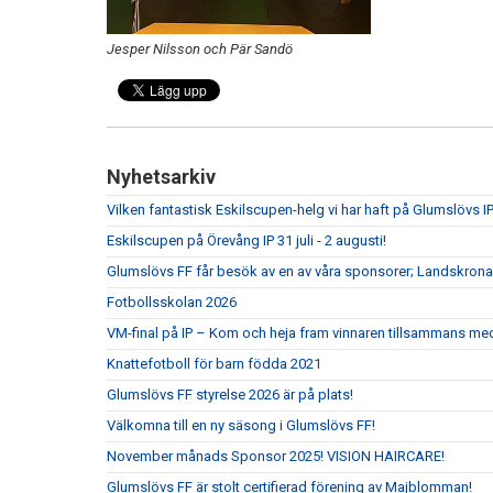
Jesper Nilsson och Pär Sandö
Nyhetsarkiv
Vilken fantastisk Eskilscupen-helg vi har haft på Glumslövs IP
Eskilscupen på Örevång IP 31 juli - 2 augusti!
Glumslövs FF får besök av en av våra sponsorer; Landskrona
Fotbollsskolan 2026
VM-final på IP – Kom och heja fram vinnaren tillsammans me
Knattefotboll för barn födda 2021
Glumslövs FF styrelse 2026 är på plats!
Välkomna till en ny säsong i Glumslövs FF!
November månads Sponsor 2025! VISION HAIRCARE!
Glumslövs FF är stolt certifierad förening av Majblomman!