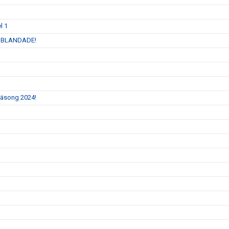
l 1
 INBLANDADE!
 säsong 2024!