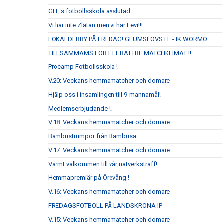
GFF:s fotbollsskola avslutad
Vi har inte Zlatan men vi har Levi!!!
LOKALDERBY PÅ FREDAG! GLUMSLÖVS FF - IK WORMO
TILLSAMMAMS FÖR ETT BÄTTRE MATCHKLIMAT !!
Procamp Fotbollsskola !
V.20: Veckans hemmamatcher och domare
Hjälp oss i insamlingen till 9-mannamål!
Medlemserbjudande !!
V.18: Veckans hemmamatcher och domare
Bambustrumpor från Bambusa
V.17: Veckans hemmamatcher och domare
Varmt välkommen till vår nätverksträff!
Hemmapremiär på Örevång !
V.16: Veckans hemmamatcher och domare
FREDAGSFOTBOLL PÅ LANDSKRONA IP
V.15: Veckans hemmamatcher och domare