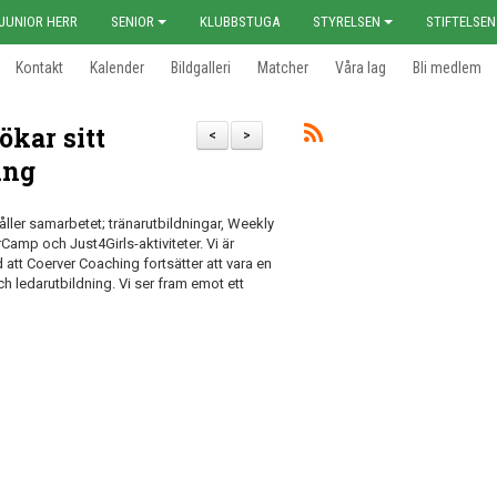
JUNIOR HERR
SENIOR
KLUBBSTUGA
STYRELSEN
STIFTELSEN
Kontakt
Kalender
Bildgalleri
Matcher
Våra lag
Bli medlem
ökar sitt
<
>
ing
ller samarbetet; tränarutbildningar, Weekly
mp och Just4Girls-aktiviteter. Vi är
 att Coerver Coaching fortsätter att vara en
och ledarutbildning. Vi ser fram emot ett