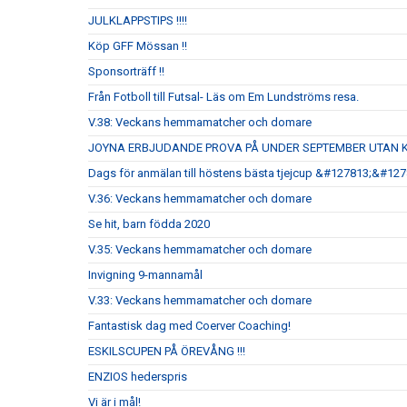
JULKLAPPSTIPS !!!!
Köp GFF Mössan !!
Sponsorträff !!
Från Fotboll till Futsal- Läs om Em Lundströms resa.
V.38: Veckans hemmamatcher och domare
JOYNA ERBJUDANDE PROVA PÅ UNDER SEPTEMBER UTAN 
Dags för anmälan till höstens bästa tjejcup &#127813;&#12
V.36: Veckans hemmamatcher och domare
Se hit, barn födda 2020
V.35: Veckans hemmamatcher och domare
Invigning 9-mannamål
V.33: Veckans hemmamatcher och domare
Fantastisk dag med Coerver Coaching!
ESKILSCUPEN PÅ ÖREVÅNG !!!
ENZIOS hederspris
Vi är i mål!