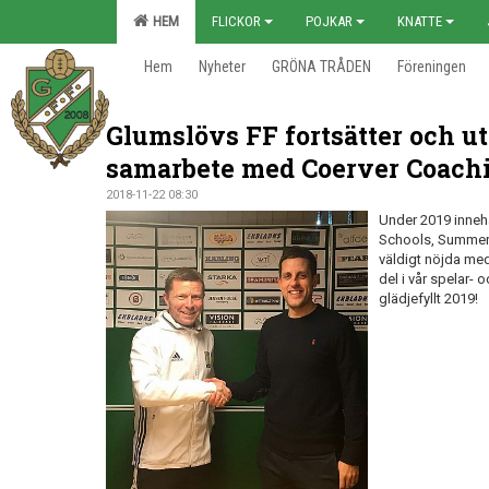
HEM
FLICKOR
POJKAR
KNATTE
Hem
Nyheter
GRÖNA TRÅDEN
Föreningen
Glumslövs FF fortsätter och ut
samarbete med Coerver Coach
2018-11-22 08:30
Under 2019 innehå
Schools, SummerCa
väldigt nöjda med
del i vår spelar- 
glädjefyllt 2019!