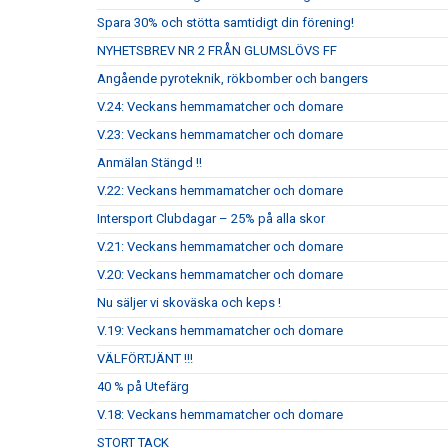
Spara 30% och stötta samtidigt din förening!
NYHETSBREV NR 2 FRÅN GLUMSLÖVS FF
Angående pyroteknik, rökbomber och bangers
V.24: Veckans hemmamatcher och domare
V.23: Veckans hemmamatcher och domare
Anmälan Stängd !!
V.22: Veckans hemmamatcher och domare
Intersport Clubdagar – 25% på alla skor
V.21: Veckans hemmamatcher och domare
V.20: Veckans hemmamatcher och domare
Nu säljer vi skoväska och keps !
V.19: Veckans hemmamatcher och domare
VÄLFÖRTJÄNT !!!
40 % på Utefärg
V.18: Veckans hemmamatcher och domare
STORT TACK