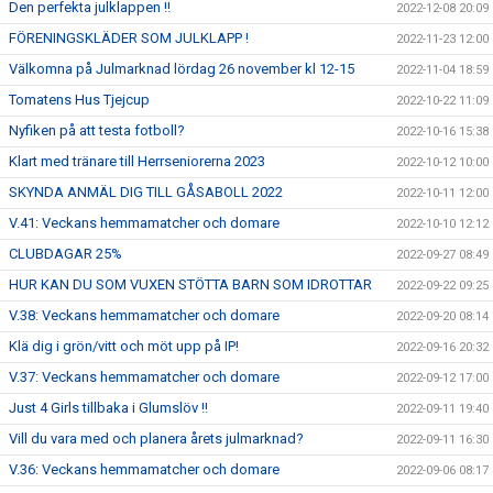
Den perfekta julklappen !!
2022-12-08 20:09
FÖRENINGSKLÄDER SOM JULKLAPP !
2022-11-23 12:00
Välkomna på Julmarknad lördag 26 november kl 12-15
2022-11-04 18:59
Tomatens Hus Tjejcup
2022-10-22 11:09
Nyfiken på att testa fotboll?
2022-10-16 15:38
Klart med tränare till Herrseniorerna 2023
2022-10-12 10:00
SKYNDA ANMÄL DIG TILL GÅSABOLL 2022
2022-10-11 12:00
V.41: Veckans hemmamatcher och domare
2022-10-10 12:12
CLUBDAGAR 25%
2022-09-27 08:49
HUR KAN DU SOM VUXEN STÖTTA BARN SOM IDROTTAR
2022-09-22 09:25
V.38: Veckans hemmamatcher och domare
2022-09-20 08:14
Klä dig i grön/vitt och möt upp på IP!
2022-09-16 20:32
V.37: Veckans hemmamatcher och domare
2022-09-12 17:00
Just 4 Girls tillbaka i Glumslöv !!
2022-09-11 19:40
Vill du vara med och planera årets julmarknad?
2022-09-11 16:30
V.36: Veckans hemmamatcher och domare
2022-09-06 08:17