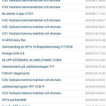
V.35: Veckans hemmamatcher och domare
2018-08-27 08:36
V.34: Veckans hemmamatcher och domare
2018-08-20 08:35
Nu startar vi upp U14 !!!
2018-08-17 11:06
V.33: Veckans hemmamatcher och domare
2018-08-13 08:47
V.32: Veckans hemma matcher och domare
2018-08-06 08:51
V.31: Veckans hemma matcher och domare
2018-07-30 12:26
Vi vill bli ännu fler ..
2018-07-24 21:48
Sammandrag av GFFs 10-årsjubileumsdag 7/7 2018
2018-07-16 11:59
Sverige-USA 4-4
2018-07-13 17:35
SE UPP GÖTEBORG, GLUMSLÖVARE I STAN!
2018-07-13 10:40
Veteranmatch på Jubileumsdagen 7/7
2018-07-05 21:32
Fotboll i dagarna tre
2018-07-01 21:00
V.26: Veckans hemma matcher och domare
2018-06-25 09:31
Jubileumsprogram GFF 10 år !!!
2018-06-19 09:25
V.25: Veckans hemma matcher och domare
2018-06-18 08:41
GFFs nya kanslist!
2018-06-04 10:25