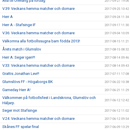
Alla till Örevång på lördag
2017-09-27 19:06
V.39: Veckans hemma matcher och domare
2017-09-25 10:42
Herr A
2017-09-24 11:34
Herr A - Stafsinge IF
2017-09-17 11:30
V.36: Veckans hemma matcher och domare
2017-09-04 10:09
Välkomna alla fotbollssugna barn födda 2013!
2017-08-15 11:21
Årets match i Glumslöv
2017-08-15 08:32
Herr A: Seger igen!!!
2017-08-14 09:46
V.33: Veckans hemma matcher och domare
2017-08-14 09:43
Grattis Jonathan Levi!!
2017-07-11 17:08
Glumslövs FF - Högaborgs BK
2017-06-22 10:38
Gameday Herr A!
2017-06-21 11:29
Välkommen på fotbollsfest i Landskrona, Glumslöv och
2017-06-12 12:42
Häljarp.
Seger mot Stafsinge
2017-06-12 11:02
V.24: Veckans hemma matcher och domare
2017-06-12 09:54
Skånes FF spelar final
2017-06-09 13:29