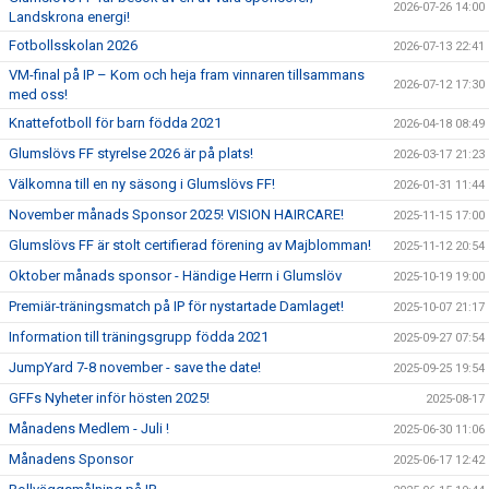
2026-07-26 14:00
Landskrona energi!
Fotbollsskolan 2026
2026-07-13 22:41
VM-final på IP – Kom och heja fram vinnaren tillsammans
2026-07-12 17:30
med oss!
Knattefotboll för barn födda 2021
2026-04-18 08:49
Glumslövs FF styrelse 2026 är på plats!
2026-03-17 21:23
Välkomna till en ny säsong i Glumslövs FF!
2026-01-31 11:44
November månads Sponsor 2025! VISION HAIRCARE!
2025-11-15 17:00
Glumslövs FF är stolt certifierad förening av Majblomman!
2025-11-12 20:54
Oktober månads sponsor - Händige Herrn i Glumslöv
2025-10-19 19:00
Premiär-träningsmatch på IP för nystartade Damlaget!
2025-10-07 21:17
Information till träningsgrupp födda 2021
2025-09-27 07:54
JumpYard 7-8 november - save the date!
2025-09-25 19:54
GFFs Nyheter inför hösten 2025!
2025-08-17
Månadens Medlem - Juli !
2025-06-30 11:06
Månadens Sponsor
2025-06-17 12:42