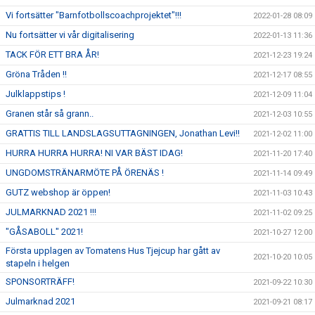
Vi fortsätter "Barnfotbollscoachprojektet"!!!
2022-01-28 08:09
Nu fortsätter vi vår digitalisering
2022-01-13 11:36
TACK FÖR ETT BRA ÅR!
2021-12-23 19:24
Gröna Tråden !!
2021-12-17 08:55
Julklappstips !
2021-12-09 11:04
Granen står så grann..
2021-12-03 10:55
GRATTIS TILL LANDSLAGSUTTAGNINGEN, Jonathan Levi!!
2021-12-02 11:00
HURRA HURRA HURRA! NI VAR BÄST IDAG!
2021-11-20 17:40
UNGDOMSTRÄNARMÖTE PÅ ÖRENÄS !
2021-11-14 09:49
GUTZ webshop är öppen!
2021-11-03 10:43
JULMARKNAD 2021 !!!
2021-11-02 09:25
"GÅSABOLL" 2021!
2021-10-27 12:00
Första upplagen av Tomatens Hus Tjejcup har gått av
2021-10-20 10:05
stapeln i helgen
SPONSORTRÄFF!
2021-09-22 10:30
Julmarknad 2021
2021-09-21 08:17