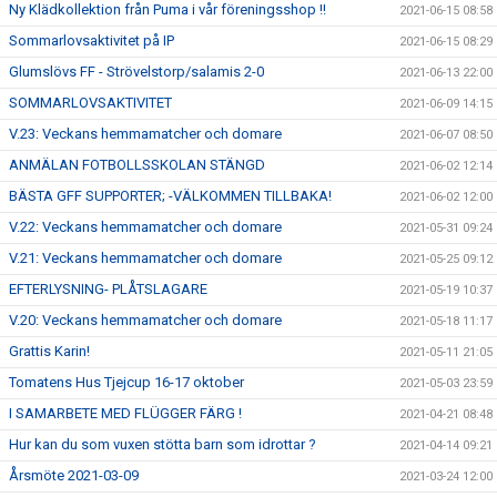
Ny Klädkollektion från Puma i vår föreningsshop !!
2021-06-15 08:58
Sommarlovsaktivitet på IP
2021-06-15 08:29
Glumslövs FF - Strövelstorp/salamis 2-0
2021-06-13 22:00
SOMMARLOVSAKTIVITET
2021-06-09 14:15
V.23: Veckans hemmamatcher och domare
2021-06-07 08:50
ANMÄLAN FOTBOLLSSKOLAN STÄNGD
2021-06-02 12:14
BÄSTA GFF SUPPORTER; -VÄLKOMMEN TILLBAKA!
2021-06-02 12:00
V.22: Veckans hemmamatcher och domare
2021-05-31 09:24
V.21: Veckans hemmamatcher och domare
2021-05-25 09:12
EFTERLYSNING- PLÅTSLAGARE
2021-05-19 10:37
V.20: Veckans hemmamatcher och domare
2021-05-18 11:17
Grattis Karin!
2021-05-11 21:05
Tomatens Hus Tjejcup 16-17 oktober
2021-05-03 23:59
I SAMARBETE MED FLÜGGER FÄRG !
2021-04-21 08:48
Hur kan du som vuxen stötta barn som idrottar ?
2021-04-14 09:21
Årsmöte 2021-03-09
2021-03-24 12:00