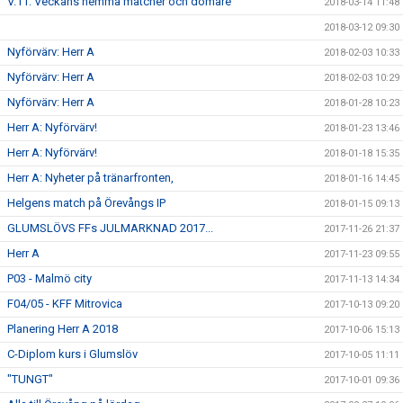
V.11: Veckans hemma matcher och domare
2018-03-14 11:48
2018-03-12 09:30
Nyförvärv: Herr A
2018-02-03 10:33
Nyförvärv: Herr A
2018-02-03 10:29
Nyförvärv: Herr A
2018-01-28 10:23
Herr A: Nyförvärv!
2018-01-23 13:46
Herr A: Nyförvärv!
2018-01-18 15:35
Herr A: Nyheter på tränarfronten,
2018-01-16 14:45
Helgens match på Örevångs IP
2018-01-15 09:13
GLUMSLÖVS FFs JULMARKNAD 2017...
2017-11-26 21:37
Herr A
2017-11-23 09:55
P03 - Malmö city
2017-11-13 14:34
F04/05 - KFF Mitrovica
2017-10-13 09:20
Planering Herr A 2018
2017-10-06 15:13
C-Diplom kurs i Glumslöv
2017-10-05 11:11
"TUNGT"
2017-10-01 09:36