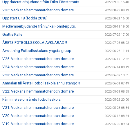
Uppdaterat erbjudande från Eriks Fönsterputs
2022-09-05 15:40
V.35: Veckans hemmamatcher och domare
2022-08-29 09:19
Uppstart U18 (födda 2018)
2022-08-21 16:00
Medlemserbjudande från Eriks Fönsterputs.
2022-08-11 19:00
Grattis Kalle
2022-07-29 17:00
ÅRETS FOTBOLLSSKOLA AVKLARAD !!
2022-07-05 08:02
Avslutning Fotbollsskolans yngsta grupp
2022-06-28 11:14
V.25: Veckans hemmamatcher och domare
2022-06-17 12:32
V.24: Veckans hemmamatcher och domare
2022-06-14 08:19
V.23: Veckans hemmamatcher och domare
2022-06-07 13:01
Anmälan till Årets Fotbollsskola är nu stängd !!
2022-06-01 07:49
V.22: Veckans hemmamatcher och domare
2022-05-31 08:55
Påminnelse om årets fotbollsskola
2022-05-26 20:00
V.21: Veckans hemmamatcher och domare
2022-05-23 08:34
V.20: Veckans hemmamatcher och domare
2022-05-16 08:54
V.19: Veckans hemmamatcher och domare
2022-05-09 09:34