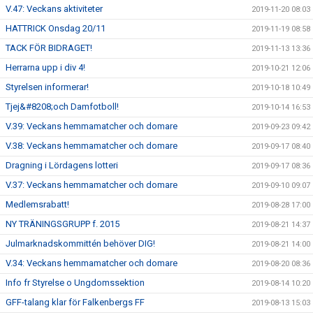
V.47: Veckans aktiviteter
2019-11-20 08:03
HATTRICK Onsdag 20/11
2019-11-19 08:58
TACK FÖR BIDRAGET!
2019-11-13 13:36
Herrarna upp i div 4!
2019-10-21 12:06
Styrelsen informerar!
2019-10-18 10:49
Tjej&#8208;och Damfotboll!
2019-10-14 16:53
V.39: Veckans hemmamatcher och domare
2019-09-23 09:42
V.38: Veckans hemmamatcher och domare
2019-09-17 08:40
Dragning i Lördagens lotteri
2019-09-17 08:36
V.37: Veckans hemmamatcher och domare
2019-09-10 09:07
Medlemsrabatt!
2019-08-28 17:00
NY TRÄNINGSGRUPP f. 2015
2019-08-21 14:37
Julmarknadskommittén behöver DIG!
2019-08-21 14:00
V.34: Veckans hemmamatcher och domare
2019-08-20 08:36
Info fr Styrelse o Ungdomssektion
2019-08-14 10:20
GFF-talang klar för Falkenbergs FF
2019-08-13 15:03