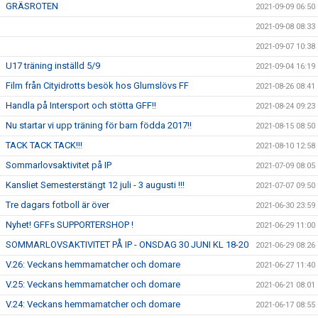
GRÄSROTEN
2021-09-09 06:50
2021-09-08 08:33
2021-09-07 10:38
U17 träning inställd 5/9
2021-09-04 16:19
Film från Cityidrotts besök hos Glumslövs FF
2021-08-26 08:41
Handla på Intersport och stötta GFF!!
2021-08-24 09:23
Nu startar vi upp träning för barn födda 2017!!
2021-08-15 08:50
TACK TACK TACK!!!
2021-08-10 12:58
Sommarlovsaktivitet på IP
2021-07-09 08:05
Kansliet Semesterstängt 12 juli - 3 augusti !!!
2021-07-07 09:50
Tre dagars fotboll är över
2021-06-30 23:59
Nyhet! GFFs SUPPORTERSHOP !
2021-06-29 11:00
SOMMARLOVSAKTIVITET PÅ IP - ONSDAG 30 JUNI KL 18-20
2021-06-29 08:26
V.26: Veckans hemmamatcher och domare
2021-06-27 11:40
V.25: Veckans hemmamatcher och domare
2021-06-21 08:01
V.24: Veckans hemmamatcher och domare
2021-06-17 08:55