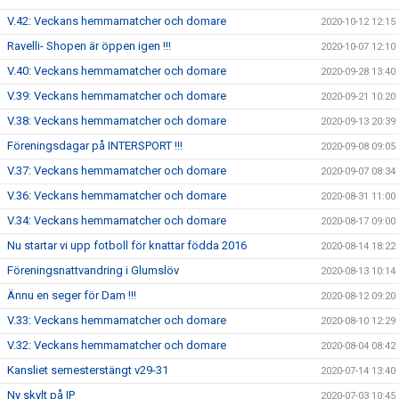
V.42: Veckans hemmamatcher och domare
2020-10-12 12:15
Ravelli- Shopen är öppen igen !!!
2020-10-07 12:10
V.40: Veckans hemmamatcher och domare
2020-09-28 13:40
V.39: Veckans hemmamatcher och domare
2020-09-21 10:20
V.38: Veckans hemmamatcher och domare
2020-09-13 20:39
Föreningsdagar på INTERSPORT !!!
2020-09-08 09:05
V.37: Veckans hemmamatcher och domare
2020-09-07 08:34
V.36: Veckans hemmamatcher och domare
2020-08-31 11:00
V.34: Veckans hemmamatcher och domare
2020-08-17 09:00
Nu startar vi upp fotboll för knattar födda 2016
2020-08-14 18:22
Föreningsnattvandring i Glumslöv
2020-08-13 10:14
Ännu en seger för Dam !!!
2020-08-12 09:20
V.33: Veckans hemmamatcher och domare
2020-08-10 12:29
V.32: Veckans hemmamatcher och domare
2020-08-04 08:42
Kansliet semesterstängt v29-31
2020-07-14 13:40
Ny skylt på IP
2020-07-03 10:45