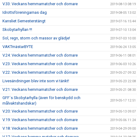
V.33: Veckans hemmamatcher och domare
2019-08-13 08:19
Idrottsföreningarnas dag
2019-08-05 13:02
Kansliet Semesterstängt
2019-07-16 15:44
Skobytarhyllan !!!
2019-07-10 13:04
Sol, regn, storm och massor av glädje!
2019-07-03 10:00
VAKTmästarBYTE
2019-06-24 13:05
V.24: Veckans hemmamatcher och domare
2019-06-11 08:01
V.23: Veckans hemmamatcher och domare
2019-06-03 10:26
V.22: Veckans hemmamatcher och domare
2019-05-27 09:32
Livesändningen blev inte som vi tänkt!
2019-05-23 22:08
V.21: Veckans hemmamatcher och domare
2019-05-21 08:30
GFF´s Skobytarhylla (även för benskydd och
2019-05-17 12:51
målvaktshandskar)
V.20: Veckans hemmamatcher och domare
2019-05-13 09:07
V.19: Veckans hemmamatcher och domare
2019-05-06 11:24
V.18: Veckans hemmamatcher och domare
2019-04-29 09:00
V.17: Veckans hemma matcher och domare