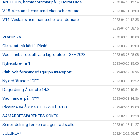
ÄNTLIGEN, hemmapremiär på IP, Herrar Div 5 !!
2023-04-13 12:14
V.15: Veckans hemmamatcher och domare
2023-04-11 08:00
V14: Veckans hemmamatcher och domare
2023-04-04 12:33
2023-04-04 08:15
Vi är unika...
2023-03-30 18:00
Glasklart- så här till Påsk!
2023-03-29 15:00
Vad innebär det att vara lagförälder i GFF 2023
2023-03-28 08:08
Nyhetsbrev nr 1
2023-03-26 15:00
Club och föreningsdagar på Intersport
2023-03-22 08:25
Ny ordförande i GFF
2023-03-15 12:52
Dagordning Årsmöte 14/3
2023-03-09 10:54
Vad händer på IP???
2023-03-01 14:36
Påminnelse ÅRSMÖTE 14/3 Kl 18:00
2023-02-24 13:00
SAMARBETSPARTNERS SÖKES
2023-02-09 12:28
Serieindelning för seniorlagen fastställd !
2023-01-13 11:27
JULBREV !
2022-12-22 08:47