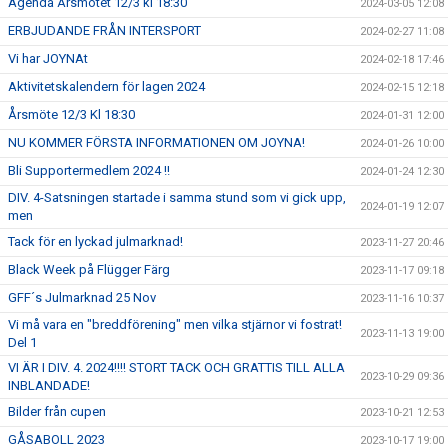
Agenda Årsmötet 12/3 kl 18:30
2024-03-05 12:08
ERBJUDANDE FRÅN INTERSPORT
2024-02-27 11:08
Vi har JOYNAt
2024-02-18 17:46
Aktivitetskalendern för lagen 2024
2024-02-15 12:18
Årsmöte 12/3 Kl 18:30
2024-01-31 12:00
NU KOMMER FÖRSTA INFORMATIONEN OM JOYNA!
2024-01-26 10:00
Bli Supportermedlem 2024 !!
2024-01-24 12:30
DIV. 4-Satsningen startade i samma stund som vi gick upp,
2024-01-19 12:07
men
Tack för en lyckad julmarknad!
2023-11-27 20:46
Black Week på Flügger Färg
2023-11-17 09:18
GFF´s Julmarknad 25 Nov
2023-11-16 10:37
Vi må vara en "breddförening" men vilka stjärnor vi fostrat!
2023-11-13 19:00
Del 1
VI ÄR I DIV. 4. 2024!!!! STORT TACK OCH GRATTIS TILL ALLA
2023-10-29 09:36
INBLANDADE!
Bilder från cupen
2023-10-21 12:53
GÅSABOLL 2023
2023-10-17 19:00