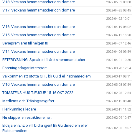
V.18: Veckans hemmamatcher och domare
2022-05-02 09:08
V.17: Veckans hemmamatcher och domare
2022-04-25 08:45
2022-04-22 10:01
V.16: Veckans hemmamatcher och domare
2022-04-19 08:02
V.15: Veckans hemmamatcher och domare
2022-04-11 16:20
Seriepremiärer till helgen !!!
2022-04-07 12:46
V.14: Veckans hemmamatcher och domare
2022-04-06 09:59
EFTERLYSNING! Speaker till årets hemmamatcher.
2022-04-01 10:30
Föreningsdagar Intersport
2022-03-20 12:54
Välkommen att stötta GFF, bli Guld el Platinamedlem
2022-03-17 08:11
V.10: Veckans hemmamatcher och domare
2022-03-08 07:59
TOMATENS HUS TJEJCUP 15-16 OKT 2022
2022-02-25 12:54
Medlems och Träningsavgifter
2022-02-15 08:40
Fler kvinnliga ledare
2022-02-11 11:52
Nu släpper vi restriktionerna !
2022-02-09 10:47
Eldsjälen Enzio vill bidra igen! Bli Guldmedlem eller
2022-02-05 18:07
Platinamedlem