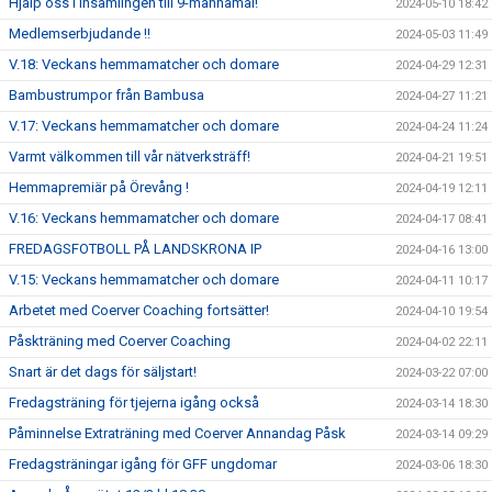
Hjälp oss i insamlingen till 9-mannamål!
2024-05-10 18:42
Medlemserbjudande !!
2024-05-03 11:49
V.18: Veckans hemmamatcher och domare
2024-04-29 12:31
Bambustrumpor från Bambusa
2024-04-27 11:21
V.17: Veckans hemmamatcher och domare
2024-04-24 11:24
Varmt välkommen till vår nätverksträff!
2024-04-21 19:51
Hemmapremiär på Örevång !
2024-04-19 12:11
V.16: Veckans hemmamatcher och domare
2024-04-17 08:41
FREDAGSFOTBOLL PÅ LANDSKRONA IP
2024-04-16 13:00
V.15: Veckans hemmamatcher och domare
2024-04-11 10:17
Arbetet med Coerver Coaching fortsätter!
2024-04-10 19:54
Påskträning med Coerver Coaching
2024-04-02 22:11
Snart är det dags för säljstart!
2024-03-22 07:00
Fredagsträning för tjejerna igång också
2024-03-14 18:30
Påminnelse Extraträning med Coerver Annandag Påsk
2024-03-14 09:29
Fredagsträningar igång för GFF ungdomar
2024-03-06 18:30