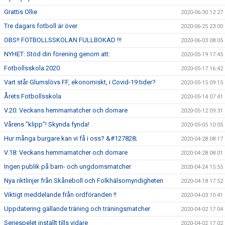
Grattis Ollie
2020-06-30 12:27
Tre dagars fotboll är över
2020-06-25 23:00
OBS!! FOTBOLLSSKOLAN FULLBOKAD !!!
2020-06-03 08:05
NYHET: Stöd din förening genom att:
2020-05-19 17:45
Fotbollsskola 2020
2020-05-17 16:42
Vart står Glumslövs FF, ekonomiskt, i Covid-19 tider?
2020-05-15 09:15
Årets Fotbollsskola
2020-05-14 07:41
V.20: Veckans hemmamatcher och domare
2020-05-12 09:31
Vårens "klipp"! Skynda fynda!
2020-05-05 10:05
Hur många burgare kan vi få i oss? &#127828;
2020-04-28 08:17
V.18: Veckans hemmamatcher och domare
2020-04-28 08:01
Ingen publik på barn- och ungdomsmatcher
2020-04-24 15:55
Nya riktlinjer från Skåneboll och Folkhälsomyndigheten
2020-04-18 17:52
Viktigt meddelande från ordföranden !!
2020-04-03 10:41
Uppdatering gällande träning och träningsmatcher
2020-04-02 17:04
Seriespelet inställt tills vidare
2020-04-02 17:02