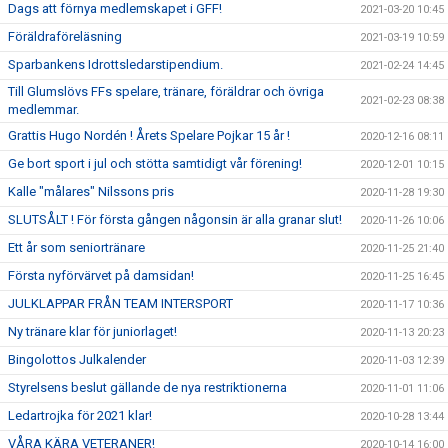
Dags att förnya medlemskapet i GFF!
2021-03-20 10:45
Föräldraföreläsning
2021-03-19 10:59
Sparbankens Idrottsledarstipendium.
2021-02-24 14:45
Till Glumslövs FFs spelare, tränare, föräldrar och övriga
2021-02-23 08:38
medlemmar.
Grattis Hugo Nordén ! Årets Spelare Pojkar 15 år !
2020-12-16 08:11
Ge bort sport i jul och stötta samtidigt vår förening!
2020-12-01 10:15
Kalle "målares" Nilssons pris
2020-11-28 19:30
SLUTSÅLT ! För första gången någonsin är alla granar slut!
2020-11-26 10:06
Ett år som seniortränare
2020-11-25 21:40
Första nyförvärvet på damsidan!
2020-11-25 16:45
JULKLAPPAR FRÅN TEAM INTERSPORT
2020-11-17 10:36
Ny tränare klar för juniorlaget!
2020-11-13 20:23
Bingolottos Julkalender
2020-11-03 12:39
Styrelsens beslut gällande de nya restriktionerna
2020-11-01 11:06
Ledartrojka för 2021 klar!
2020-10-28 13:44
VÅRA KÄRA VETERANER!
2020-10-14 16:00