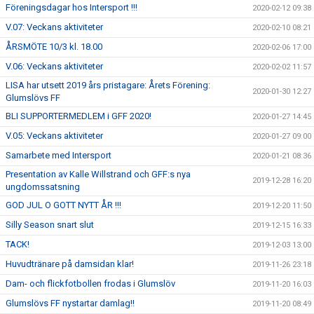
Föreningsdagar hos Intersport !!!
2020-02-12 09:38
V.07: Veckans aktiviteter
2020-02-10 08:21
ÅRSMÖTE 10/3 kl. 18.00
2020-02-06 17:00
V.06: Veckans aktiviteter
2020-02-02 11:57
LISA har utsett 2019 års pristagare: Årets Förening:
2020-01-30 12:27
Glumslövs FF
BLI SUPPORTERMEDLEM i GFF 2020!
2020-01-27 14:45
V.05: Veckans aktiviteter
2020-01-27 09:00
Samarbete med Intersport
2020-01-21 08:36
Presentation av Kalle Willstrand och GFF:s nya
2019-12-28 16:20
ungdomssatsning
GOD JUL O GOTT NYTT ÅR !!!
2019-12-20 11:50
Silly Season snart slut
2019-12-15 16:33
TACK!
2019-12-03 13:00
Huvudtränare på damsidan klar!
2019-11-26 23:18
Dam- och flickfotbollen frodas i Glumslöv
2019-11-20 16:03
Glumslövs FF nystartar damlag!!
2019-11-20 08:49