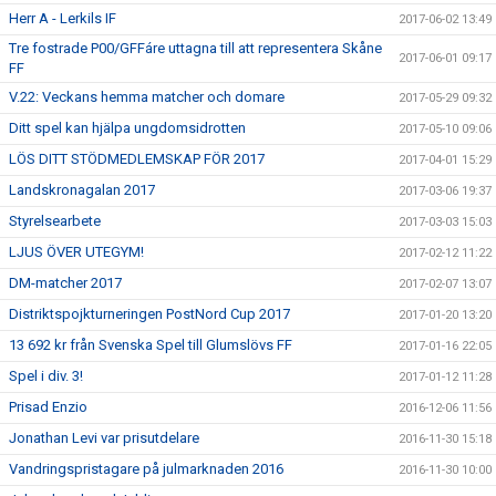
Herr A - Lerkils IF
2017-06-02 13:49
Tre fostrade P00/GFFáre uttagna till att representera Skåne
2017-06-01 09:17
FF
V.22: Veckans hemma matcher och domare
2017-05-29 09:32
Ditt spel kan hjälpa ungdomsidrotten
2017-05-10 09:06
LÖS DITT STÖDMEDLEMSKAP FÖR 2017
2017-04-01 15:29
Landskronagalan 2017
2017-03-06 19:37
Styrelsearbete
2017-03-03 15:03
LJUS ÖVER UTEGYM!
2017-02-12 11:22
DM-matcher 2017
2017-02-07 13:07
Distriktspojkturneringen PostNord Cup 2017
2017-01-20 13:20
13 692 kr från Svenska Spel till Glumslövs FF
2017-01-16 22:05
Spel i div. 3!
2017-01-12 11:28
Prisad Enzio
2016-12-06 11:56
Jonathan Levi var prisutdelare
2016-11-30 15:18
Vandringspristagare på julmarknaden 2016
2016-11-30 10:00