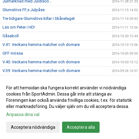
Julmarknad med Juldisco…
2016-11-28 21:33
Glumslövs FF,s Julpåse
2016-11-15 14:02
Tre tidigare Glumslövs killar i Skånelaget
2016-11-14 09:43
Läs om Peter i HD!
2016-11-11 15:56
Gåsaboll
2016-10-20 15:44
V.41: Veckans hemma matcher och domare
2016-10-10 15:06
GFF mössa
2016-10-05 09:50
V.40: Veckans hemma matcher och domare
2016-10-03 15:12
V.39: Veckans hemma-matcher och domare
2016-09-26 10:57
V.38: veckan hemmamatcher och domare
2016-09-19 12:41
För att hemsidan ska fungera korrekt använder vi nödvändiga
Info brev augusti 2016
2016-09-14 15:35
cookies från SportAdmin. Dessa går inte att stänga av.
Damerna: Äntligen vinst!
2016-09-05 09:59
Föreningen kan också använda frivilliga cookies, t.ex. för statistik
eller marknadsföring. Du väljer själv om du vill acceptera dessa.
Anpassa dina val
Cookie-inställningar
Gå till Webbversion
Acceptera nödvändiga
Acceptera alla