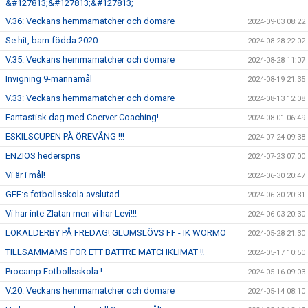
&#127813;&#127813;&#127813;
V.36: Veckans hemmamatcher och domare
2024-09-03 08:22
Se hit, barn födda 2020
2024-08-28 22:02
V.35: Veckans hemmamatcher och domare
2024-08-28 11:07
Invigning 9-mannamål
2024-08-19 21:35
V.33: Veckans hemmamatcher och domare
2024-08-13 12:08
Fantastisk dag med Coerver Coaching!
2024-08-01 06:49
ESKILSCUPEN PÅ ÖREVÅNG !!!
2024-07-24 09:38
ENZIOS hederspris
2024-07-23 07:00
Vi är i mål!
2024-06-30 20:47
GFF:s fotbollsskola avslutad
2024-06-30 20:31
Vi har inte Zlatan men vi har Levi!!!
2024-06-03 20:30
LOKALDERBY PÅ FREDAG! GLUMSLÖVS FF - IK WORMO
2024-05-28 21:30
TILLSAMMAMS FÖR ETT BÄTTRE MATCHKLIMAT !!
2024-05-17 10:50
Procamp Fotbollsskola !
2024-05-16 09:03
V.20: Veckans hemmamatcher och domare
2024-05-14 08:10