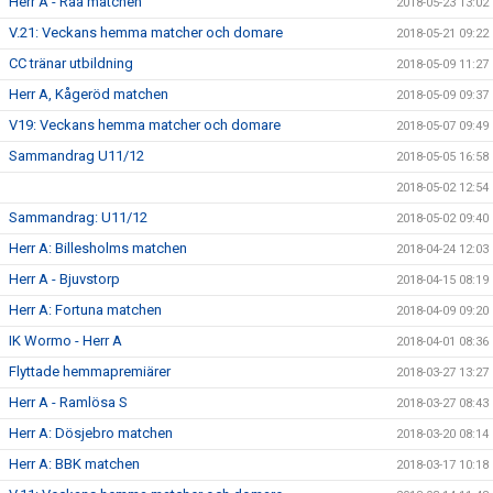
Herr A - Råå matchen
2018-05-23 13:02
V.21: Veckans hemma matcher och domare
2018-05-21 09:22
CC tränar utbildning
2018-05-09 11:27
Herr A, Kågeröd matchen
2018-05-09 09:37
V19: Veckans hemma matcher och domare
2018-05-07 09:49
Sammandrag U11/12
2018-05-05 16:58
2018-05-02 12:54
Sammandrag: U11/12
2018-05-02 09:40
Herr A: Billesholms matchen
2018-04-24 12:03
Herr A - Bjuvstorp
2018-04-15 08:19
Herr A: Fortuna matchen
2018-04-09 09:20
IK Wormo - Herr A
2018-04-01 08:36
Flyttade hemmapremiärer
2018-03-27 13:27
Herr A - Ramlösa S
2018-03-27 08:43
Herr A: Dösjebro matchen
2018-03-20 08:14
Herr A: BBK matchen
2018-03-17 10:18