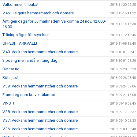
Välkommen tillbaka!
2018-11-20 22:25
V.46: Helgens hemmamatch och domare
2018-11-15 11:22
Äntligen dags för Julmarknaden! Välkomna 24 nov. 12.000-
2018-11-14 13:30
16.00
Träningsläger för styrelsen!
2018-11-12 15:45
UPPESITTARKVÄLL!
2018-11-08 19:45
V.40: Veckans hemmamatcher och domare
2018-10-01 08:41
3 poäng men ändå en tung dag...
2018-10-01 08:20
Det tar tid!
2018-09-28 08:29
Rött ljus!
2018-09-26 08:45
V.39: Veckans hemmamatcher och domare
2018-09-24 09:06
Framsteg som kräver tålamod
2018-09-21 13:08
VINST!
2018-09-18 09:45
V.38: Veckans hemmamatcher och domare
2018-09-17 09:37
V.37: Veckans hemmamatcher och domare
2018-09-10 08:33
V.36: Veckans hemmamatcher och domare
2018-09-03 08:48