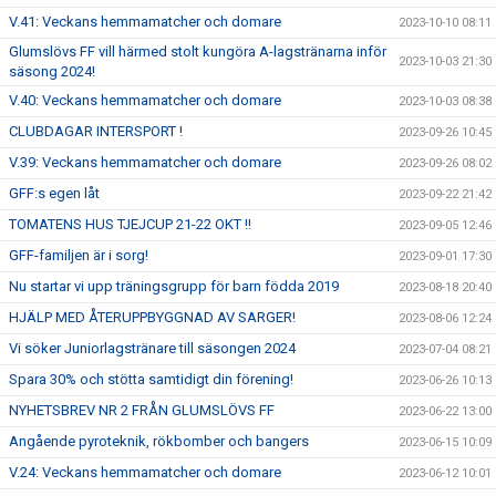
V.41: Veckans hemmamatcher och domare
2023-10-10 08:11
Glumslövs FF vill härmed stolt kungöra A-lagstränarna inför
2023-10-03 21:30
säsong 2024!
V.40: Veckans hemmamatcher och domare
2023-10-03 08:38
CLUBDAGAR INTERSPORT !
2023-09-26 10:45
V.39: Veckans hemmamatcher och domare
2023-09-26 08:02
GFF:s egen låt
2023-09-22 21:42
TOMATENS HUS TJEJCUP 21-22 OKT !!
2023-09-05 12:46
GFF-familjen är i sorg!
2023-09-01 17:30
Nu startar vi upp träningsgrupp för barn födda 2019
2023-08-18 20:40
HJÄLP MED ÅTERUPPBYGGNAD AV SARGER!
2023-08-06 12:24
Vi söker Juniorlagstränare till säsongen 2024
2023-07-04 08:21
Spara 30% och stötta samtidigt din förening!
2023-06-26 10:13
NYHETSBREV NR 2 FRÅN GLUMSLÖVS FF
2023-06-22 13:00
Angående pyroteknik, rökbomber och bangers
2023-06-15 10:09
V.24: Veckans hemmamatcher och domare
2023-06-12 10:01