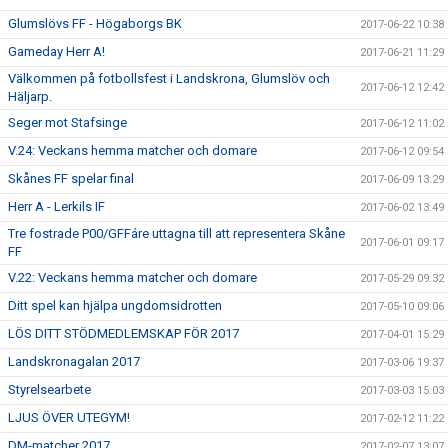
Glumslövs FF - Högaborgs BK
2017-06-22 10:38
Gameday Herr A!
2017-06-21 11:29
Välkommen på fotbollsfest i Landskrona, Glumslöv och
2017-06-12 12:42
Häljarp.
Seger mot Stafsinge
2017-06-12 11:02
V.24: Veckans hemma matcher och domare
2017-06-12 09:54
Skånes FF spelar final
2017-06-09 13:29
Herr A - Lerkils IF
2017-06-02 13:49
Tre fostrade P00/GFFáre uttagna till att representera Skåne
2017-06-01 09:17
FF
V.22: Veckans hemma matcher och domare
2017-05-29 09:32
Ditt spel kan hjälpa ungdomsidrotten
2017-05-10 09:06
LÖS DITT STÖDMEDLEMSKAP FÖR 2017
2017-04-01 15:29
Landskronagalan 2017
2017-03-06 19:37
Styrelsearbete
2017-03-03 15:03
LJUS ÖVER UTEGYM!
2017-02-12 11:22
DM-matcher 2017
2017-02-07 13:07