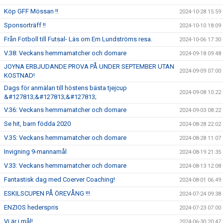
Köp GFF Mössan !!
2024-10-28 15:59
Sponsorträff !!
2024-10-10 18:09
Från Fotboll till Futsal- Läs om Em Lundströms resa.
2024-10-06 17:30
V.38: Veckans hemmamatcher och domare
2024-09-18 09:48
JOYNA ERBJUDANDE PROVA PÅ UNDER SEPTEMBER UTAN
2024-09-09 07:00
KOSTNAD!
Dags för anmälan till höstens bästa tjejcup
2024-09-08 10:22
&#127813;&#127813;&#127813;
V.36: Veckans hemmamatcher och domare
2024-09-03 08:22
Se hit, barn födda 2020
2024-08-28 22:02
V.35: Veckans hemmamatcher och domare
2024-08-28 11:07
Invigning 9-mannamål
2024-08-19 21:35
V.33: Veckans hemmamatcher och domare
2024-08-13 12:08
Fantastisk dag med Coerver Coaching!
2024-08-01 06:49
ESKILSCUPEN PÅ ÖREVÅNG !!!
2024-07-24 09:38
ENZIOS hederspris
2024-07-23 07:00
Vi är i mål!
2024-06-30 20:47