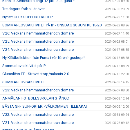
Kansliet Semesterstängt 12 juli - 3 augusti !!!
2021-07-07 09:50
Tre dagars fotboll är över
2021-06-30 23:59
Nyhet! GFFs SUPPORTERSHOP !
2021-06-29 11:00
SOMMARLOVSAKTIVITET PÅ IP - ONSDAG 30 JUNI KL 18-20
2021-06-29 08:26
V.26: Veckans hemmamatcher och domare
2021-06-27 11:40
V.25: Veckans hemmamatcher och domare
2021-06-21 08:01
V.24: Veckans hemmamatcher och domare
2021-06-17 08:55
Ny Klädkollektion från Puma i vår föreningsshop !!
2021-06-15 08:58
Sommarlovsaktivitet på IP
2021-06-15 08:29
Glumslövs FF - Strövelstorp/salamis 2-0
2021-06-13 22:00
SOMMARLOVSAKTIVITET
2021-06-09 14:15
V.23: Veckans hemmamatcher och domare
2021-06-07 08:50
ANMÄLAN FOTBOLLSSKOLAN STÄNGD
2021-06-02 12:14
BÄSTA GFF SUPPORTER; -VÄLKOMMEN TILLBAKA!
2021-06-02 12:00
V.22: Veckans hemmamatcher och domare
2021-05-31 09:24
V.21: Veckans hemmamatcher och domare
2021-05-25 09:12