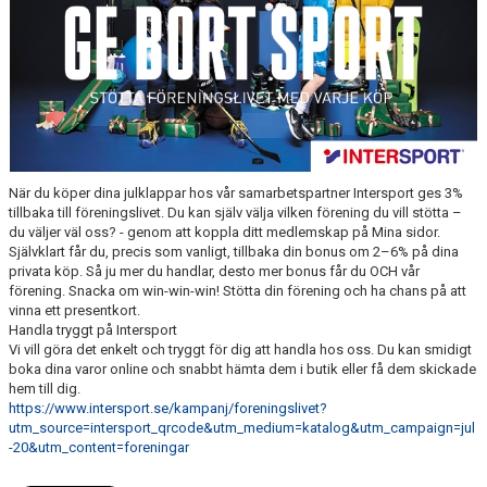
BLI MEDLEM
KLÄDKOLLEKTION
FOTBOLLSSKOLAN 2026
När du köper dina julklappar hos vår samarbetspartner Intersport ges 3%
tillbaka till föreningslivet. Du kan själv välja vilken förening du vill stötta –
du väljer väl oss? - genom att koppla ditt medlemskap på Mina sidor.
Självklart får du, precis som vanligt, tillbaka din bonus om 2–6% på dina
privata köp. Så ju mer du handlar, desto mer bonus får du OCH vår
förening. Snacka om win-win-win! Stötta din förening och ha chans på att
vinna ett presentkort.
Handla tryggt på Intersport
Vi vill göra det enkelt och tryggt för dig att handla hos oss. Du kan smidigt
boka dina varor online och snabbt hämta dem i butik eller få dem skickade
hem till dig.
https://www.intersport.se/kampanj/foreningslivet?
utm_source=intersport_qrcode&utm_medium=katalog&utm_campaign=jul
-20&utm_content=foreningar