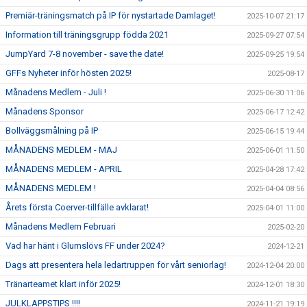
Premiär-träningsmatch på IP för nystartade Damlaget!
2025-10-07 21:17
Information till träningsgrupp födda 2021
2025-09-27 07:54
JumpYard 7-8 november - save the date!
2025-09-25 19:54
GFFs Nyheter inför hösten 2025!
2025-08-17
Månadens Medlem - Juli !
2025-06-30 11:06
Månadens Sponsor
2025-06-17 12:42
Bollväggsmålning på IP
2025-06-15 19:44
MÅNADENS MEDLEM - MAJ
2025-06-01 11:50
MÅNADENS MEDLEM - APRIL
2025-04-28 17:42
MÅNADENS MEDLEM !
2025-04-04 08:56
Årets första Coerver-tillfälle avklarat!
2025-04-01 11:00
Månadens Medlem Februari
2025-02-20
Vad har hänt i Glumslövs FF under 2024?
2024-12-21
Dags att presentera hela ledartruppen för vårt seniorlag!
2024-12-04 20:00
Tränarteamet klart inför 2025!
2024-12-01 18:30
JULKLAPPSTIPS !!!!
2024-11-21 19:19