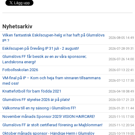
Nyhetsarkiv
Vilken fantastisk Eskilscupen-helg vi har haft på Glumslövs
2026-08-05 14:49
IP! ?
Eskilscupen på Örevång IP 31 juli - 2 augusti!
2026-07-28 09:31
Glumslövs FF får besök av en av våra sponsorer;
2026-07-26 14:00
Landskrona energi!
Fotbollsskolan 2026
2026-07-13 22:41
VM-final på IP – Kom och heja fram vinnaren tillsammans
2026-07-12 17:30
med oss!
Knattefotboll för barn födda 2021
2026-04-18 08:49
Glumslövs FF styrelse 2026 är på plats!
2026-03-17 21:23
Välkomna till en ny säsong i Glumslövs FF!
2026-01-31 11:44
November månads Sponsor 2025! VISION HAIRCARE!
2025-11-15 17:00
Glumslövs FF är stolt certifierad förening av Majblomman!
2025-11-12 20:54
Oktober månads sponsor - Händige Herrn i Glumslöv
2025-10-19 19:00