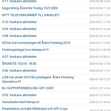
V.11: Veckans aktiviteter
2020-03-08 14:24
Dagordning Årsmöte Tisdag 10/3 2020
2020-03-06 11:30
NYTT TELEFONNUMMER TILL KANSLIET!
2020-03-03 17:00
V.10: Veckans aktiviteter
2020-03-01 17:59
V.09: Veckans aktiviteter
2020-02-23 16:04
V.08: Veckans aktiviteter
2020-02-16 16:52
Så här löd nomineringen till Årets Förening 2019
2020-02-14 15:00
Föreningsdagar hos Intersport !!!
2020-02-12 09:38
V.07: Veckans aktiviteter
2020-02-10 08:21
ÅRSMÖTE 10/3 kl. 18.00
2020-02-06 17:00
V.06: Veckans aktiviteter
2020-02-02 11:57
LISA har utsett 2019 års pristagare: Årets Förening:
2020-01-30 12:27
Glumslövs FF
BLI SUPPORTERMEDLEM i GFF 2020!
2020-01-27 14:45
V.05: Veckans aktiviteter
2020-01-27 09:00
Samarbete med Intersport
2020-01-21 08:36
Presentation av Kalle Willstrand och GFF:s nya
2019-12-28 16:20