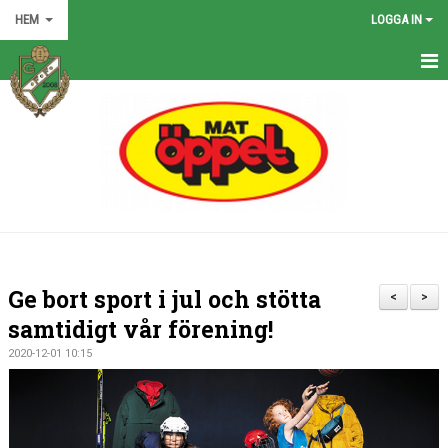
HEM
LOGGA IN
HEM
NYHETER
GRÖNA TRÅDEN
FÖRENINGEN
KONTAKT
Ge bort sport i jul och stötta
<
>
KALENDER
samtidigt vår förening!
2020-12-01 10:15
BILDGALLERI
MATCHER
VÅRA LAG