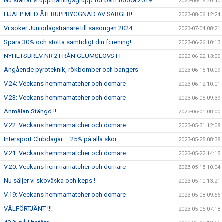
Nu startar vi upp träningsgrupp för barn födda 2019
2023-08-18 20:40
HJÄLP MED ÅTERUPPBYGGNAD AV SARGER!
2023-08-06 12:24
Vi söker Juniorlagstränare till säsongen 2024
2023-07-04 08:21
Spara 30% och stötta samtidigt din förening!
2023-06-26 10:13
NYHETSBREV NR 2 FRÅN GLUMSLÖVS FF
2023-06-22 13:00
Angående pyroteknik, rökbomber och bangers
2023-06-15 10:09
V.24: Veckans hemmamatcher och domare
2023-06-12 10:01
V.23: Veckans hemmamatcher och domare
2023-06-05 09:39
Anmälan Stängd !!
2023-06-01 08:00
V.22: Veckans hemmamatcher och domare
2023-05-31 12:08
Intersport Clubdagar – 25% på alla skor
2023-05-25 08:38
V.21: Veckans hemmamatcher och domare
2023-05-22 14:15
V.20: Veckans hemmamatcher och domare
2023-05-15 10:04
Nu säljer vi skoväska och keps !
2023-05-10 13:21
V.19: Veckans hemmamatcher och domare
2023-05-08 09:56
VÄLFÖRTJÄNT !!!
2023-05-05 07:18