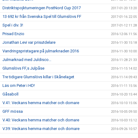
Distriktspojkturneringen PostNord Cup 2017
2017-01-20 13:20
13 692 kr från Svenska Spel till Glumslövs FF
2017-01-16 22:05
Spel i div. 3!
2017-01-12 11:28
Prisad Enzio
2016-12-06 11:56
Jonathan Levi var prisutdelare
2016-11-30 15:18
Vandringspristagare på julmarknaden 2016
2016-11-30 10:00
Julmarknad med Juldisco…
2016-11-28 21:33
Glumslövs FF,s Julpåse
2016-11-15 14:02
Tre tidigare Glumslövs killar i Skånelaget
2016-11-14 09:43
Läs om Peter i HD!
2016-11-11 15:56
Gåsaboll
2016-10-20 15:44
V.41: Veckans hemma matcher och domare
2016-10-10 15:06
GFF mössa
2016-10-05 09:50
V.40: Veckans hemma matcher och domare
2016-10-03 15:12
V.39: Veckans hemma-matcher och domare
2016-09-26 10:57
V.38: veckan hemmamatcher och domare
2016-09-19 12:41