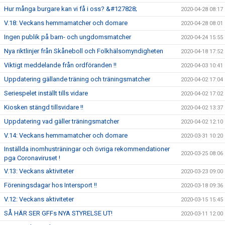
Hur många burgare kan vi få i oss? &#127828;
2020-04-28 08:17
V.18: Veckans hemmamatcher och domare
2020-04-28 08:01
Ingen publik på barn- och ungdomsmatcher
2020-04-24 15:55
Nya riktlinjer från Skåneboll och Folkhälsomyndigheten
2020-04-18 17:52
Viktigt meddelande från ordföranden !!
2020-04-03 10:41
Uppdatering gällande träning och träningsmatcher
2020-04-02 17:04
Seriespelet inställt tills vidare
2020-04-02 17:02
Kiosken stängd tillsvidare !!
2020-04-02 13:37
Uppdatering vad gäller träningsmatcher
2020-04-02 12:10
V.14: Veckans hemmamatcher och domare
2020-03-31 10:20
Inställda inomhusträningar och övriga rekommendationer
2020-03-25 08:06
pga Coronaviruset !
V.13: Veckans aktiviteter
2020-03-23 09:00
Föreningsdagar hos Intersport !!
2020-03-18 09:36
V.12: Veckans aktiviteter
2020-03-15 15:45
SÅ HÄR SER GFFs NYA STYRELSE UT!
2020-03-11 12:00