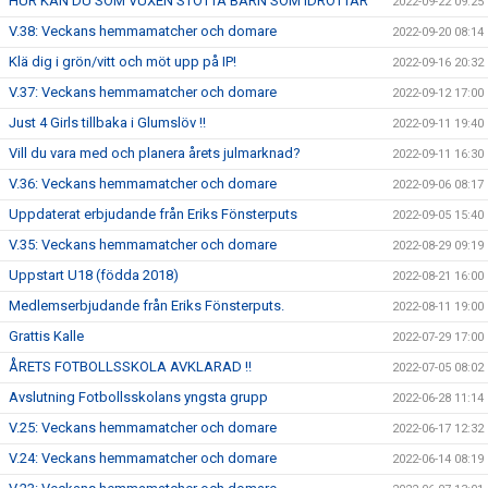
HUR KAN DU SOM VUXEN STÖTTA BARN SOM IDROTTAR
2022-09-22 09:25
V.38: Veckans hemmamatcher och domare
2022-09-20 08:14
Klä dig i grön/vitt och möt upp på IP!
2022-09-16 20:32
V.37: Veckans hemmamatcher och domare
2022-09-12 17:00
Just 4 Girls tillbaka i Glumslöv !!
2022-09-11 19:40
Vill du vara med och planera årets julmarknad?
2022-09-11 16:30
V.36: Veckans hemmamatcher och domare
2022-09-06 08:17
Uppdaterat erbjudande från Eriks Fönsterputs
2022-09-05 15:40
V.35: Veckans hemmamatcher och domare
2022-08-29 09:19
Uppstart U18 (födda 2018)
2022-08-21 16:00
Medlemserbjudande från Eriks Fönsterputs.
2022-08-11 19:00
Grattis Kalle
2022-07-29 17:00
ÅRETS FOTBOLLSSKOLA AVKLARAD !!
2022-07-05 08:02
Avslutning Fotbollsskolans yngsta grupp
2022-06-28 11:14
V.25: Veckans hemmamatcher och domare
2022-06-17 12:32
V.24: Veckans hemmamatcher och domare
2022-06-14 08:19