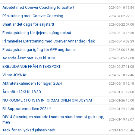
Arbetet med Coerver Coaching fortsätter!
2024-04-10 19:54
Påskträning med Coerver Coaching
2024-04-02 22:11
Snart är det dags för säljstart!
2024-03-22 07:00
Fredagsträning för tjejerna igång också
2024-03-14 18:30
Påminnelse Extraträning med Coerver Annandag Påsk
2024-03-14 09:29
Fredagsträningar igång för GFF ungdomar
2024-03-06 18:30
Agenda Årsmötet 12/3 kl 18:30
2024-03-05 12:08
ERBJUDANDE FRÅN INTERSPORT
2024-02-27 11:08
Vi har JOYNAt
2024-02-18 17:46
Aktivitetskalendern för lagen 2024
2024-02-15 12:18
Årsmöte 12/3 Kl 18:30
2024-01-31 12:00
NU KOMMER FÖRSTA INFORMATIONEN OM JOYNA!
2024-01-26 10:00
Bli Supportermedlem 2024 !!
2024-01-24 12:30
DIV. 4-Satsningen startade i samma stund som vi gick upp,
2024-01-19 12:07
men
Tack för en lyckad julmarknad!
2023-11-27 20:46