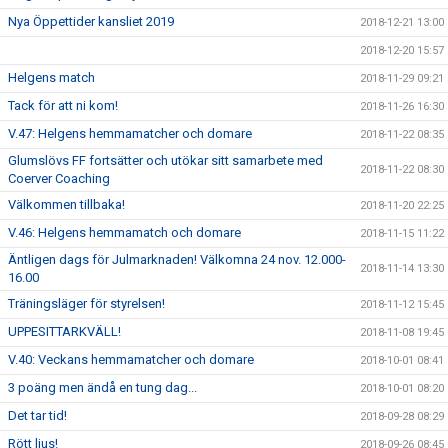
Nya Öppettider kansliet 2019
2018-12-21 13:00
2018-12-20 15:57
Helgens match
2018-11-29 09:21
Tack för att ni kom!
2018-11-26 16:30
V.47: Helgens hemmamatcher och domare
2018-11-22 08:35
Glumslövs FF fortsätter och utökar sitt samarbete med
2018-11-22 08:30
Coerver Coaching
Välkommen tillbaka!
2018-11-20 22:25
V.46: Helgens hemmamatch och domare
2018-11-15 11:22
Äntligen dags för Julmarknaden! Välkomna 24 nov. 12.000-
2018-11-14 13:30
16.00
Träningsläger för styrelsen!
2018-11-12 15:45
UPPESITTARKVÄLL!
2018-11-08 19:45
V.40: Veckans hemmamatcher och domare
2018-10-01 08:41
3 poäng men ändå en tung dag...
2018-10-01 08:20
Det tar tid!
2018-09-28 08:29
Rött ljus!
2018-09-26 08:45