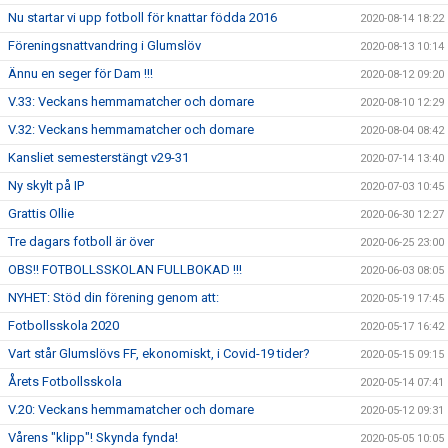
Nu startar vi upp fotboll för knattar födda 2016
2020-08-14 18:22
Föreningsnattvandring i Glumslöv
2020-08-13 10:14
Ännu en seger för Dam !!!
2020-08-12 09:20
V.33: Veckans hemmamatcher och domare
2020-08-10 12:29
V.32: Veckans hemmamatcher och domare
2020-08-04 08:42
Kansliet semesterstängt v29-31
2020-07-14 13:40
Ny skylt på IP
2020-07-03 10:45
Grattis Ollie
2020-06-30 12:27
Tre dagars fotboll är över
2020-06-25 23:00
OBS!! FOTBOLLSSKOLAN FULLBOKAD !!!
2020-06-03 08:05
NYHET: Stöd din förening genom att:
2020-05-19 17:45
Fotbollsskola 2020
2020-05-17 16:42
Vart står Glumslövs FF, ekonomiskt, i Covid-19 tider?
2020-05-15 09:15
Årets Fotbollsskola
2020-05-14 07:41
V.20: Veckans hemmamatcher och domare
2020-05-12 09:31
Vårens "klipp"! Skynda fynda!
2020-05-05 10:05