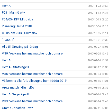
Herr A
2017-11-23 09:55
P03 - Malmö city
2017-11-13 14:34
F04/05 - KFF Mitrovica
2017-10-13 09:20
Planering Herr A 2018
2017-10-06 15:13
C-Diplom kurs i Glumslöv
2017-10-05 11:11
"TUNGT"
2017-10-01 09:36
Alla till Örevång på lördag
2017-09-27 19:06
V.39: Veckans hemma matcher och domare
2017-09-25 10:42
Herr A
2017-09-24 11:34
Herr A - Stafsinge IF
2017-09-17 11:30
V.36: Veckans hemma matcher och domare
2017-09-04 10:09
Välkomna alla fotbollssugna barn födda 2013!
2017-08-15 11:21
Årets match i Glumslöv
2017-08-15 08:32
Herr A: Seger igen!!!
2017-08-14 09:46
V.33: Veckans hemma matcher och domare
2017-08-14 09:43
Grattis Jonathan Levi!!
2017-07-11 17:08