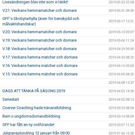
Livesändningen blev inte som vi tänkt!
2019-05-23 22:08
V.21: Veckans hemmamatcher och domare
2019-05-21 08:30
GFF´s Skobytarhylla (även för benskydd och
2019-05-17 12:51
målvaktshandskar)
V.20: Veckans hemmamatcher och domare
2019-05-13 09:07
V.19: Veckans hemmamatcher och domare
2019-05-06 11:24
V.18: Veckans hemmamatcher och domare
2019-04-29 09:00
V.17: Veckans hemma matcher och domare
2019-04-23 08:25
V.16: Veckans hemma matcher och domare
2019-04-15 09:00
V.15: Veckans hemma matcher och domare
2019-04-09 08:35
2019-04-08 13:37
DAGS ATT TÄNKA PÅ SÄSONG 2019
2019-04-02 14:30
Seriestart
2019-04-02 08:13
Coerver Coaching hade tränarutbildning
2019-03-25 08:00
Barn o ungdomsdomarutbildning
2019-03-14 08:00
GFF har fått en ny ordförande!
2019-03-07 11:32
Julgransplundring 12 januari från 09.00
2019-01-06 16:30