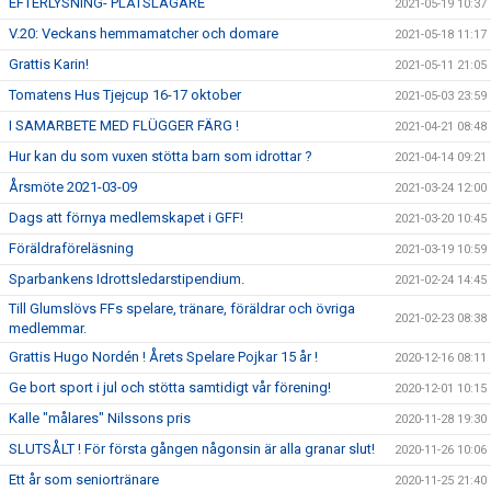
EFTERLYSNING- PLÅTSLAGARE
2021-05-19 10:37
V.20: Veckans hemmamatcher och domare
2021-05-18 11:17
Grattis Karin!
2021-05-11 21:05
Tomatens Hus Tjejcup 16-17 oktober
2021-05-03 23:59
I SAMARBETE MED FLÜGGER FÄRG !
2021-04-21 08:48
Hur kan du som vuxen stötta barn som idrottar ?
2021-04-14 09:21
Årsmöte 2021-03-09
2021-03-24 12:00
Dags att förnya medlemskapet i GFF!
2021-03-20 10:45
Föräldraföreläsning
2021-03-19 10:59
Sparbankens Idrottsledarstipendium.
2021-02-24 14:45
Till Glumslövs FFs spelare, tränare, föräldrar och övriga
2021-02-23 08:38
medlemmar.
Grattis Hugo Nordén ! Årets Spelare Pojkar 15 år !
2020-12-16 08:11
Ge bort sport i jul och stötta samtidigt vår förening!
2020-12-01 10:15
Kalle "målares" Nilssons pris
2020-11-28 19:30
SLUTSÅLT ! För första gången någonsin är alla granar slut!
2020-11-26 10:06
Ett år som seniortränare
2020-11-25 21:40