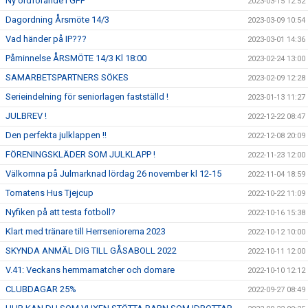
Ny ordförande i GFF
2023-03-15 12:52
Dagordning Årsmöte 14/3
2023-03-09 10:54
Vad händer på IP???
2023-03-01 14:36
Påminnelse ÅRSMÖTE 14/3 Kl 18:00
2023-02-24 13:00
SAMARBETSPARTNERS SÖKES
2023-02-09 12:28
Serieindelning för seniorlagen fastställd !
2023-01-13 11:27
JULBREV !
2022-12-22 08:47
Den perfekta julklappen !!
2022-12-08 20:09
FÖRENINGSKLÄDER SOM JULKLAPP !
2022-11-23 12:00
Välkomna på Julmarknad lördag 26 november kl 12-15
2022-11-04 18:59
Tomatens Hus Tjejcup
2022-10-22 11:09
Nyfiken på att testa fotboll?
2022-10-16 15:38
Klart med tränare till Herrseniorerna 2023
2022-10-12 10:00
SKYNDA ANMÄL DIG TILL GÅSABOLL 2022
2022-10-11 12:00
V.41: Veckans hemmamatcher och domare
2022-10-10 12:12
CLUBDAGAR 25%
2022-09-27 08:49