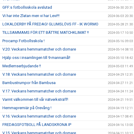
GFF:s fotbollsskola avslutad
2024-06-30 20:31
Vi har inte Zlatan men vi har Levi!!!
2024-06-03 20:30
LOKALDERBY PÅ FREDAG! GLUMSLÖVS FF - IK WORMO
2024-05-28 21:30
TILLSAMMAMS FÖR ETT BÄTTRE MATCHKLIMAT !!
2024-05-17 10:50
Procamp Fotbollsskola !
2024-05-16 09:03
V.20: Veckans hemmamatcher och domare
2024-05-14 08:10
Hjälp oss i insamlingen till 9-mannamål!
2024-05-10 18:42
Medlemserbjudande !!
2024-05-03 11:49
V.18: Veckans hemmamatcher och domare
2024-04-29 12:31
Bambustrumpor från Bambusa
2024-04-27 11:21
V.17: Veckans hemmamatcher och domare
2024-04-24 11:24
Varmt välkommen till vår nätverksträff!
2024-04-21 19:51
Hemmapremiär på Örevång !
2024-04-19 12:11
V.16: Veckans hemmamatcher och domare
2024-04-17 08:41
FREDAGSFOTBOLL PÅ LANDSKRONA IP
2024-04-16 13:00
V.15: Veckans hemmamatcher och domare
2024-04-11 10:17