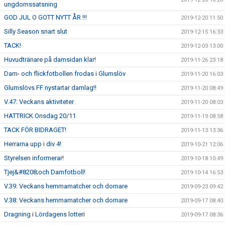
ungdomssatsning
GOD JUL O GOTT NYTT ÅR !!!
2019-12-20 11:50
Silly Season snart slut
2019-12-15 16:33
TACK!
2019-12-03 13:00
Huvudtränare på damsidan klar!
2019-11-26 23:18
Dam- och flickfotbollen frodas i Glumslöv
2019-11-20 16:03
Glumslövs FF nystartar damlag!!
2019-11-20 08:49
V.47: Veckans aktiviteter
2019-11-20 08:03
HATTRICK Onsdag 20/11
2019-11-19 08:58
TACK FÖR BIDRAGET!
2019-11-13 13:36
Herrarna upp i div 4!
2019-10-21 12:06
Styrelsen informerar!
2019-10-18 10:49
Tjej&#8208;och Damfotboll!
2019-10-14 16:53
V.39: Veckans hemmamatcher och domare
2019-09-23 09:42
V.38: Veckans hemmamatcher och domare
2019-09-17 08:40
Dragning i Lördagens lotteri
2019-09-17 08:36