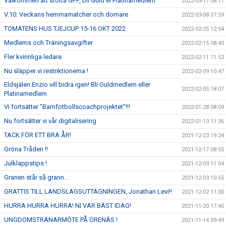
Välkommen att stötta GFF, bli Guld el Platinamedlem
2022-03-17 08:11
V.10: Veckans hemmamatcher och domare
2022-03-08 07:59
TOMATENS HUS TJEJCUP 15-16 OKT 2022
2022-02-25 12:54
Medlems och Träningsavgifter
2022-02-15 08:40
Fler kvinnliga ledare
2022-02-11 11:52
Nu släpper vi restriktionerna !
2022-02-09 10:47
Eldsjälen Enzio vill bidra igen! Bli Guldmedlem eller
2022-02-05 18:07
Platinamedlem
Vi fortsätter "Barnfotbollscoachprojektet"!!!
2022-01-28 08:09
Nu fortsätter vi vår digitalisering
2022-01-13 11:36
TACK FÖR ETT BRA ÅR!
2021-12-23 19:24
Gröna Tråden !!
2021-12-17 08:55
Julklappstips !
2021-12-09 11:04
Granen står så grann..
2021-12-03 10:55
GRATTIS TILL LANDSLAGSUTTAGNINGEN, Jonathan Levi!!
2021-12-02 11:00
HURRA HURRA HURRA! NI VAR BÄST IDAG!
2021-11-20 17:40
UNGDOMSTRÄNARMÖTE PÅ ÖRENÄS !
2021-11-14 09:49