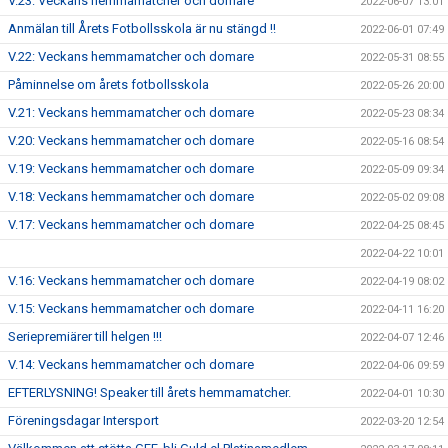
V.23: Veckans hemmamatcher och domare
2022-06-07 13:01
Anmälan till Årets Fotbollsskola är nu stängd !!
2022-06-01 07:49
V.22: Veckans hemmamatcher och domare
2022-05-31 08:55
Påminnelse om årets fotbollsskola
2022-05-26 20:00
V.21: Veckans hemmamatcher och domare
2022-05-23 08:34
V.20: Veckans hemmamatcher och domare
2022-05-16 08:54
V.19: Veckans hemmamatcher och domare
2022-05-09 09:34
V.18: Veckans hemmamatcher och domare
2022-05-02 09:08
V.17: Veckans hemmamatcher och domare
2022-04-25 08:45
2022-04-22 10:01
V.16: Veckans hemmamatcher och domare
2022-04-19 08:02
V.15: Veckans hemmamatcher och domare
2022-04-11 16:20
Seriepremiärer till helgen !!!
2022-04-07 12:46
V.14: Veckans hemmamatcher och domare
2022-04-06 09:59
EFTERLYSNING! Speaker till årets hemmamatcher.
2022-04-01 10:30
Föreningsdagar Intersport
2022-03-20 12:54