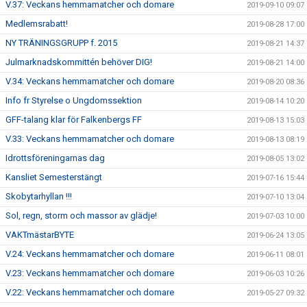
V.37: Veckans hemmamatcher och domare
2019-09-10 09:07
Medlemsrabatt!
2019-08-28 17:00
NY TRÄNINGSGRUPP f. 2015
2019-08-21 14:37
Julmarknadskommittén behöver DIG!
2019-08-21 14:00
V.34: Veckans hemmamatcher och domare
2019-08-20 08:36
Info fr Styrelse o Ungdomssektion
2019-08-14 10:20
GFF-talang klar för Falkenbergs FF
2019-08-13 15:03
V.33: Veckans hemmamatcher och domare
2019-08-13 08:19
Idrottsföreningarnas dag
2019-08-05 13:02
Kansliet Semesterstängt
2019-07-16 15:44
Skobytarhyllan !!!
2019-07-10 13:04
Sol, regn, storm och massor av glädje!
2019-07-03 10:00
VAKTmästarBYTE
2019-06-24 13:05
V.24: Veckans hemmamatcher och domare
2019-06-11 08:01
V.23: Veckans hemmamatcher och domare
2019-06-03 10:26
V.22: Veckans hemmamatcher och domare
2019-05-27 09:32