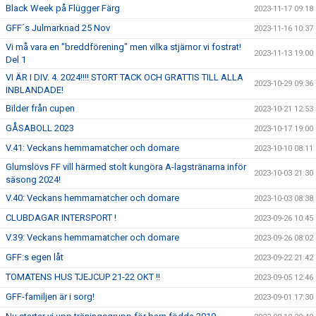
Black Week på Flügger Färg
2023-11-17 09:18
GFF´s Julmarknad 25 Nov
2023-11-16 10:37
Vi må vara en "breddförening" men vilka stjärnor vi fostrat!
2023-11-13 19:00
Del 1
VI ÄR I DIV. 4. 2024!!!! STORT TACK OCH GRATTIS TILL ALLA
2023-10-29 09:36
INBLANDADE!
Bilder från cupen
2023-10-21 12:53
GÅSABOLL 2023
2023-10-17 19:00
V.41: Veckans hemmamatcher och domare
2023-10-10 08:11
Glumslövs FF vill härmed stolt kungöra A-lagstränarna inför
2023-10-03 21:30
säsong 2024!
V.40: Veckans hemmamatcher och domare
2023-10-03 08:38
CLUBDAGAR INTERSPORT !
2023-09-26 10:45
V.39: Veckans hemmamatcher och domare
2023-09-26 08:02
GFF:s egen låt
2023-09-22 21:42
TOMATENS HUS TJEJCUP 21-22 OKT !!
2023-09-05 12:46
GFF-familjen är i sorg!
2023-09-01 17:30