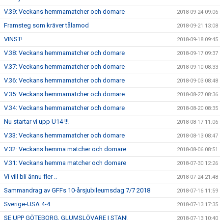
V.39: Veckans hemmamatcher och domare
2018-09-24 09:06
Framsteg som kräver tålamod
2018-09-21 13:08
VINST!
2018-09-18 09:45
V.38: Veckans hemmamatcher och domare
2018-09-17 09:37
V.37: Veckans hemmamatcher och domare
2018-09-10 08:33
V.36: Veckans hemmamatcher och domare
2018-09-03 08:48
V.35: Veckans hemmamatcher och domare
2018-08-27 08:36
V.34: Veckans hemmamatcher och domare
2018-08-20 08:35
Nu startar vi upp U14 !!!
2018-08-17 11:06
V.33: Veckans hemmamatcher och domare
2018-08-13 08:47
V.32: Veckans hemma matcher och domare
2018-08-06 08:51
V.31: Veckans hemma matcher och domare
2018-07-30 12:26
Vi vill bli ännu fler ..
2018-07-24 21:48
Sammandrag av GFFs 10-årsjubileumsdag 7/7 2018
2018-07-16 11:59
Sverige-USA 4-4
2018-07-13 17:35
SE UPP GÖTEBORG, GLUMSLÖVARE I STAN!
2018-07-13 10:40