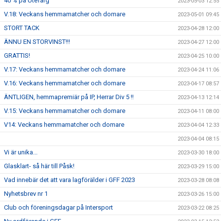
40 % på Utefärg
2023-05-03 12:55
V.18: Veckans hemmamatcher och domare
2023-05-01 09:45
STORT TACK
2023-04-28 12:00
ÄNNU EN STORVINST!!!
2023-04-27 12:00
GRATTIS!
2023-04-25 10:00
V.17: Veckans hemmamatcher och domare
2023-04-24 11:06
V.16: Veckans hemmamatcher och domare
2023-04-17 08:57
ÄNTLIGEN, hemmapremiär på IP, Herrar Div 5 !!
2023-04-13 12:14
V.15: Veckans hemmamatcher och domare
2023-04-11 08:00
V14: Veckans hemmamatcher och domare
2023-04-04 12:33
2023-04-04 08:15
Vi är unika...
2023-03-30 18:00
Glasklart- så här till Påsk!
2023-03-29 15:00
Vad innebär det att vara lagförälder i GFF 2023
2023-03-28 08:08
Nyhetsbrev nr 1
2023-03-26 15:00
Club och föreningsdagar på Intersport
2023-03-22 08:25