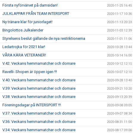
Första nyförvärvet på damsidan!
2020-11-25 16:45
JULKLAPPAR FRÅN TEAM INTERSPORT
2020-11-17 10:36
Ny tränare klar för juniorlaget!
2020-11-13 20:23
Bingolottos Julkalender
2020-11-03 12:39
Styrelsens beslut gällande de nya restriktionerna
2020-11-01 11:06
Ledartrojka för 2021 klar!
2020-10-28 13:44
VÅRA KÄRA VETERANER!
2020-10-14 16:00
V.42: Veckans hemmamatcher och domare
2020-10-12 12:15
Ravelli- Shopen är öppen igen !!!
2020-10-07 12:10
V.40: Veckans hemmamatcher och domare
2020-09-28 13:40
V.39: Veckans hemmamatcher och domare
2020-09-21 10:20
V.38: Veckans hemmamatcher och domare
2020-09-13 20:39
Föreningsdagar på INTERSPORT !!!
2020-09-08 09:05
V.37: Veckans hemmamatcher och domare
2020-09-07 08:34
V.36: Veckans hemmamatcher och domare
2020-08-31 11:00
V.34: Veckans hemmamatcher och domare
2020-08-17 09:00