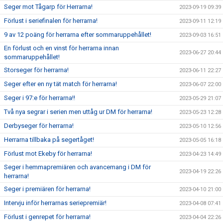
Seger mot Tågarp för Herrarna!
2023-09-19 09:39
Förlust i seriefinalen för herrarna!
2023-09-11 12:19
9 av 12 poäng för herrarna efter sommaruppehållet!
2023-09-03 16:51
En förlust och en vinst för herrarna innan
2023-06-27 20:44
sommaruppehållet!
Storseger för herrarna!
2023-06-11 22:27
Seger efter en ny tät match för herrarna!
2023-06-07 22:00
Seger i 97:e för herrarna!!
2023-05-29 21:07
Två nya segrar i serien men uttåg ur DM för herrarna!
2023-05-23 12:28
Derbyseger för herrarna!
2023-05-10 12:56
Herrarna tillbaka på segertåget!
2023-05-05 16:18
Förlust mot Ekeby för herrarna!
2023-04-23 14:49
Seger i hemmapremiären och avancemang i DM för
2023-04-19 22:26
herrarna!
Seger i premiären för herrarna!
2023-04-10 21:00
Intervju inför herrarnas seriepremiär!
2023-04-08 07:41
Förlust i genrepet för herrarna!
2023-04-04 22:26