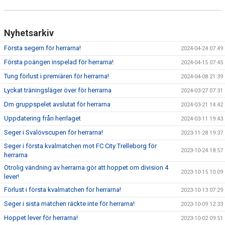
Nyhetsarkiv
Första segern för herrarna!
2024-04-24 07:49
Första poängen inspelad för herrarna!
2024-04-15 07:45
Tung förlust i premiären för herrarna!
2024-04-08 21:39
Lyckat träningsläger över för herrarna
2024-03-27 07:31
Dm gruppspelet avslutat för herrarna
2024-03-21 14:42
Uppdatering från herrlaget
2024-03-11 19:43
Seger i Svalövscupen för herrarna!
2023-11-28 19:37
Seger i första kvalmatchen mot FC City Trelleborg för
2023-10-24 18:57
herrarna
Otrolig vändning av herrarna gör att hoppet om division 4
2023-10-15 10:09
lever!
Förlust i första kvalmatchen för herrarna!
2023-10-13 07:29
Seger i sista matchen räckte inte för herrarna!
2023-10-09 12:33
Hoppet lever för herrarna!
2023-10-02 09:51