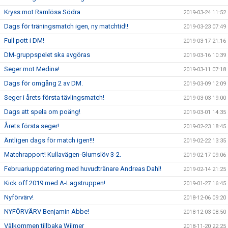
Kryss mot Ramlösa Södra
2019-03-24 11:52
Dags för träningsmatch igen, ny matchtid!!
2019-03-23 07:49
Full pott i DM!
2019-03-17 21:16
DM-gruppspelet ska avgöras
2019-03-16 10:39
Seger mot Medina!
2019-03-11 07:18
Dags för omgång 2 av DM.
2019-03-09 12:09
Seger i årets första tävlingsmatch!
2019-03-03 19:00
Dags att spela om poäng!
2019-03-01 14:35
Årets första seger!
2019-02-23 18:45
Äntligen dags för match igen!!!
2019-02-22 13:35
Matchrapport! Kullavägen-Glumslöv 3-2.
2019-02-17 09:06
Februariuppdatering med huvudtränare Andreas Dahl!
2019-02-14 21:25
Kick off 2019 med A-Lagstruppen!
2019-01-27 16:45
Nyförvärv!
2018-12-06 09:20
NYFÖRVÄRV Benjamin Abbe!
2018-12-03 08:50
Välkommen tillbaka Wilmer
2018-11-20 22:25