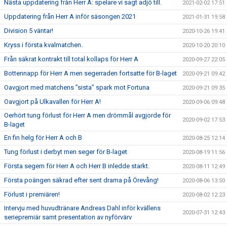
Nästa uppdatering från Herr A: spelare vi sagt adjö till.
2021-02-02 17:51
Uppdatering från Herr A inför säsongen 2021
2021-01-31 19:58
Division 5 väntar!
2020-10-26 19:41
Kryss i första kvalmatchen.
2020-10-20 20:10
Från säkrat kontrakt till total kollaps för Herr A
2020-09-27 22:05
Bottennapp för Herr A men segerraden fortsatte för B-laget
2020-09-21 09:42
Oavgjort med matchens ”sista” spark mot Fortuna
2020-09-21 09:35
Oavgjort på Ulkavallen för Herr A!
2020-09-06 09:48
Oerhört tung förlust för Herr A men drömmål avgjorde för
2020-09-02 17:53
B-laget
En fin helg för Herr A och B
2020-08-25 12:14
Tung förlust i derbyt men seger för B-laget
2020-08-19 11:56
Första segern för Herr A och Herr B inledde starkt.
2020-08-11 12:49
Första poängen säkrad efter sent drama på Örevång!
2020-08-06 13:50
Förlust i premiären!
2020-08-02 12:23
Intervju med huvudtränare Andreas Dahl inför kvällens
2020-07-31 12:43
seriepremiär samt presentation av nyförvärv