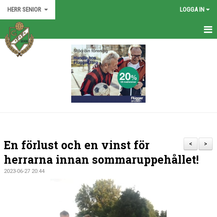
HERR SENIOR
LOGGA IN
HEM
TRUPPEN
NYHETER
KALENDER
BILDGALLERI
En förlust och en vinst för
<
>
DOKUMENT
herrarna innan sommaruppehållet!
2023-06-27 20:44
KONTAKT
MATCHER