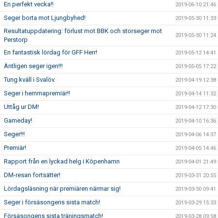
En perfekt vecka!!
2019-06-10 21:46
Seger borta mot Ljungbyhed!
2019-05-30 11:33
Resultatuppdatering: förlust mot BBK och storseger mot
2019-05-30 11:24
Perstorp
En fantastisk lördag för GFF Herr!
2019-05-12 14:41
Äntligen seger igen!!!
2019-05-05 17:22
Tung kväll i Svalöv.
2019-04-19 12:38
Seger i hemmapremiär!!
2019-04-14 11:32
Uttåg ur DM!
2019-04-12 17:30
Gameday!
2019-04-10 16:36
Seger!!!
2019-04-06 14:37
Premiär!
2019-04-05 14:46
Rapport från en lyckad helg i Köpenhamn
2019-04-01 21:49
DM-resan fortsätter!
2019-03-31 20:55
Lördagsläsning när premiären närmar sig!
2019-03-30 09:41
Seger i försäsongens sista match!
2019-03-29 15:33
Försäsongens sista träningsmatch!
2019-03-28 09:58