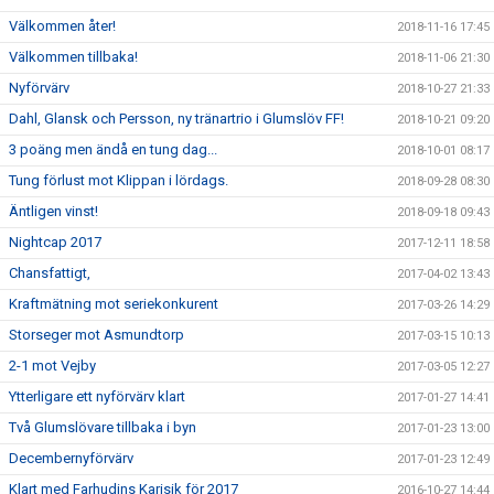
Välkommen åter!
2018-11-16 17:45
Välkommen tillbaka!
2018-11-06 21:30
Nyförvärv
2018-10-27 21:33
Dahl, Glansk och Persson, ny tränartrio i Glumslöv FF!
2018-10-21 09:20
3 poäng men ändå en tung dag...
2018-10-01 08:17
Tung förlust mot Klippan i lördags.
2018-09-28 08:30
Äntligen vinst!
2018-09-18 09:43
Nightcap 2017
2017-12-11 18:58
Chansfattigt,
2017-04-02 13:43
Kraftmätning mot seriekonkurent
2017-03-26 14:29
Storseger mot Asmundtorp
2017-03-15 10:13
2-1 mot Vejby
2017-03-05 12:27
Ytterligare ett nyförvärv klart
2017-01-27 14:41
Två Glumslövare tillbaka i byn
2017-01-23 13:00
Decembernyförvärv
2017-01-23 12:49
Klart med Farhudins Karisik för 2017
2016-10-27 14:44