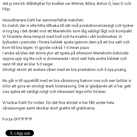
det ju inte bli. Målskyttar för kvällen var Wilmer, Abbe, Anton O, Isac D och
Filip.
Huvudtränare Dahl har sammanfattat matchen:
En match där vi ville hitta tillbaka till rätt nivå prestationsmässigt och tycker
vi tog tag i det direkt mot ett Marieholm som låg väldigt lågt och kompakt .
Vi försökte driva tempot med boll och ha kvalité i vårt bollinnehav. Vi
lyckades i perioder i första halvlek spela igenom dem på ett bra sätt och
kom till bra lägen. Vi gjorde också 1-0 innan paus .
I andra så blev det större ytor att spela på eftersom Marieholm behövde
öppna upp sig lite och vi dominerade i stort sett hela andra halvlek och
vann till slut en klar 5-0 seger .
Otroligt skönt att avsluta våren med en bra prestation och 3 nya poäng .
Nu går vi till uppehåll med en bra vårsäsong bakom oss och sen laddar vi
inför att göra en otroligt stark höstsäsong. Det är glädjande att vi har gett
oss själva ett väldigt roligt och intressant läge inför hösten.
Vi tackar Dahl för orden, för det fina stödet vi har fått under hela
vårsäsongen samt skickar stort grattis till grabbarna.
Forza GFF💚💚💚