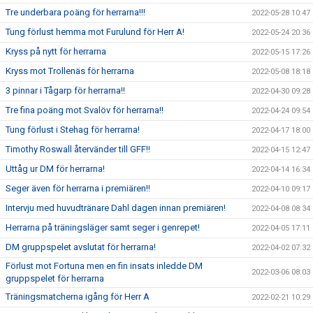
Tre underbara poäng för herrarna!!!
2022-05-28 10:47
Tung förlust hemma mot Furulund för Herr A!
2022-05-24 20:36
Kryss på nytt för herrarna
2022-05-15 17:26
Kryss mot Trollenäs för herrarna
2022-05-08 18:18
3 pinnar i Tågarp för herrarna!!
2022-04-30 09:28
Tre fina poäng mot Svalöv för herrarna!!
2022-04-24 09:54
Tung förlust i Stehag för herrarna!
2022-04-17 18:00
Timothy Roswall återvänder till GFF!!
2022-04-15 12:47
Uttåg ur DM för herrarna!
2022-04-14 16:34
Seger även för herrarna i premiären!!
2022-04-10 09:17
Intervju med huvudtränare Dahl dagen innan premiären!
2022-04-08 08:34
Herrarna på träningsläger samt seger i genrepet!
2022-04-05 17:11
DM gruppspelet avslutat för herrarna!
2022-04-02 07:32
Förlust mot Fortuna men en fin insats inledde DM
2022-03-06 08:03
gruppspelet för herrarna
Träningsmatcherna igång för Herr A
2022-02-21 10:29