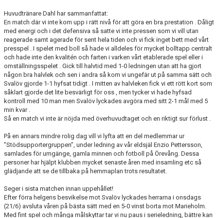
Huvudtränare Dahl har sammanfattat:
En match där vi inte kom upp i rätt nivå för att göra en bra prestation . Dåligt
med energi och i det defensiva så satte vi inte pressen som vi vill utan
reagerade samt agerade för sent hela tiden och vi fick inget bett med vårt
presspel . I spelet med boll så hade vi alldeles för mycket bolltapp centralt
och hade inte den kvalitén och farten i varken vårt etablerade spel eller i
omställningsspelet . Gick till halvtid med 1-0 ledningen utan att ha gjort
någon bra halvlek och sen i andra så kom vi ungefär ut på samma sätt och
Svalöv gjorde 1-1 hyfsat tidigt . I mitten av halvleken fick vi ett rött kort som
såklart gjorde det lite besvärligt för oss , men tycker vi hade hyfsad
kontroll med 10 man men Svalöv lyckades avgöra med sitt 2-1 mål med 5
min kvar .
Så en match vi inte är nöjda med överhuvudtaget och en riktigt sur förlust .
På en annars mindre rolig dag vill vi lyfta att en del medlemmar ur
”Stödsupportergruppen”, under ledning av vår eldsjäl Enzio Pettersson,
samlades för umgänge, gamla minnen och fotboll på Örevång. Dessa
personer har hjälpt klubben mycket senaste åren med insamling etc så
glädjande att se de tillbaka på hemmaplan trots resultatet.
Seger i sista matchen innan uppehållet!
Efter förra helgens besvikelse mot Svalöv lyckades herrarna i onsdags
(21/6) avsluta våren på bästa sätt med en 5-0 vinst borta mot Marieholm.
Med fint spel och många målskyttar tar vi nu paus i serieledning, bättre kan