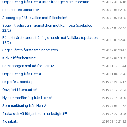
Uppdatering från Herr A inför fredagens seriepremiär
2020-07-30 14:18
Förlust i Teckomatorp!
2020-03-08 22:06
Storseger på Ulkavallen mot Billesholm!
2020-03-02 20:55
Seger i tredje träningsmatchen mot Ramlösa (spelades
2020-03-01 22:52
22/2)
Förlust i årets andra träningsmatch mot Vallåkra (spelades
2020-03-01 22:46
15/2)
Seger i årets första träningsmatch!
2020-02-09 20:47
Kick-off för herrarna!
2020-02-02 13:33
Försäsongen spikad för Herr A!
2020-01-12 11:44
Uppdatering från Herr A
2020-01-04 17:26
En perfekt söndag!
2019-08-26 16:17
Oavgjort i återstarten!
2019-08-12 17:33
Ny sommarläsning från Herr A!
2019-07-14 10:30
Sommarläsning från Herr A
2019-07-03 11:32
5 raka och välförtjänt sommarledighet!!!
2019-06-22 10:28
4:e raka!!!
2019-06-10 21:52