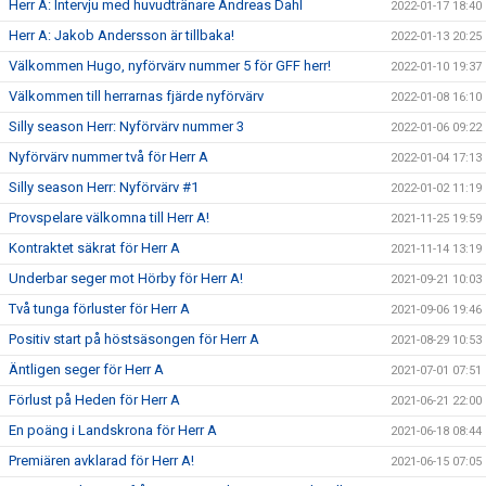
Herr A: Intervju med huvudtränare Andreas Dahl
2022-01-17 18:40
Herr A: Jakob Andersson är tillbaka!
2022-01-13 20:25
Välkommen Hugo, nyförvärv nummer 5 för GFF herr!
2022-01-10 19:37
Välkommen till herrarnas fjärde nyförvärv
2022-01-08 16:10
Silly season Herr: Nyförvärv nummer 3
2022-01-06 09:22
Nyförvärv nummer två för Herr A
2022-01-04 17:13
Silly season Herr: Nyförvärv #1
2022-01-02 11:19
Provspelare välkomna till Herr A!
2021-11-25 19:59
Kontraktet säkrat för Herr A
2021-11-14 13:19
Underbar seger mot Hörby för Herr A!
2021-09-21 10:03
Två tunga förluster för Herr A
2021-09-06 19:46
Positiv start på höstsäsongen för Herr A
2021-08-29 10:53
Äntligen seger för Herr A
2021-07-01 07:51
Förlust på Heden för Herr A
2021-06-21 22:00
En poäng i Landskrona för Herr A
2021-06-18 08:44
Premiären avklarad för Herr A!
2021-06-15 07:05