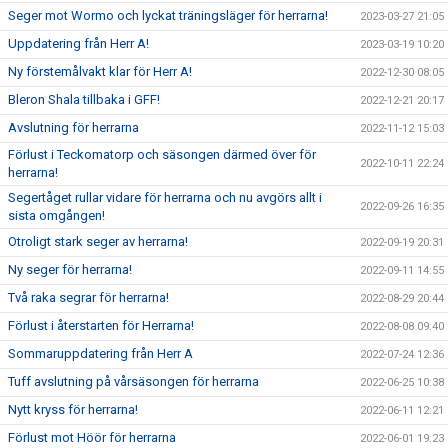
Seger mot Wormo och lyckat träningsläger för herrarna!
2023-03-27 21:05
Uppdatering från Herr A!
2023-03-19 10:20
Ny förstemålvakt klar för Herr A!
2022-12-30 08:05
Bleron Shala tillbaka i GFF!
2022-12-21 20:17
Avslutning för herrarna
2022-11-12 15:03
Förlust i Teckomatorp och säsongen därmed över för
2022-10-11 22:24
herrarna!
Segertåget rullar vidare för herrarna och nu avgörs allt i
2022-09-26 16:35
sista omgången!
Otroligt stark seger av herrarna!
2022-09-19 20:31
Ny seger för herrarna!
2022-09-11 14:55
Två raka segrar för herrarna!
2022-08-29 20:44
Förlust i återstarten för Herrarna!
2022-08-08 09:40
Sommaruppdatering från Herr A
2022-07-24 12:36
Tuff avslutning på vårsäsongen för herrarna
2022-06-25 10:38
Nytt kryss för herrarna!
2022-06-11 12:21
Förlust mot Höör för herrarna
2022-06-01 19:23