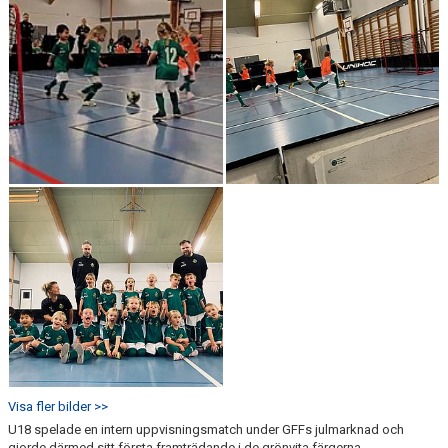
Visa fler bilder >>
U18 spelade en intern uppvisningsmatch under GFFs julmarknad och
gjorde därmed sitt första framträdande i de grönvita färgerna.