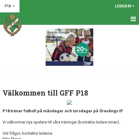
P18
LOGGA IN
HEM
NYHETER
KALENDER
MATCHER
TRUPPEN
Välkommen till GFF P18
BILDGALLERI
P18 tränar fotboll
på måndagar och torsdagar på
Örevångs IP
DOKUMENT
Vi välkomnar nya spelare till våra träningar (kontakta ledare innan).
KONTAKT
Vid frågor, kontakta ledarna:
Filip Ekner