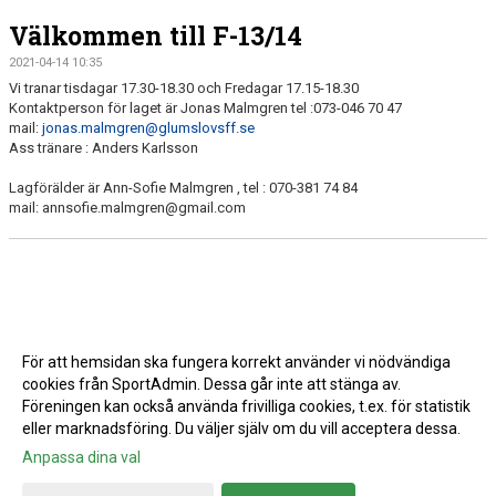
Välkommen till F-13/14
2021-04-14 10:35
Vi tranar tisdagar 17.30-18.30 och Fredagar 17.15-18.30
Kontaktperson för laget är Jonas Malmgren tel :073-046 70 47
mail:
jonas.malmgren@glumslovsff.se
Ass tränare : Anders Karlsson
Lagförälder är Ann-Sofie Malmgren , tel : 070-381 74 84
mail: annsofie.malmgren@gmail.com
För att hemsidan ska fungera korrekt använder vi nödvändiga
cookies från SportAdmin. Dessa går inte att stänga av.
Föreningen kan också använda frivilliga cookies, t.ex. för statistik
eller marknadsföring. Du väljer själv om du vill acceptera dessa.
Anpassa dina val
Cookie-inställningar
Gå till Webbversion