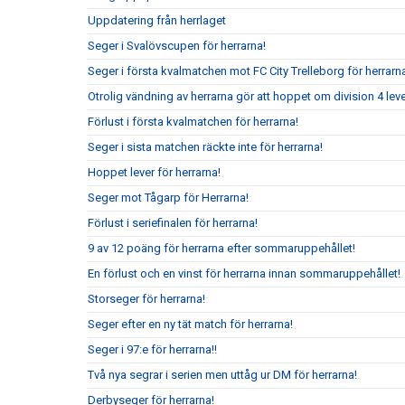
Uppdatering från herrlaget
Seger i Svalövscupen för herrarna!
Seger i första kvalmatchen mot FC City Trelleborg för herrarn
Otrolig vändning av herrarna gör att hoppet om division 4 leve
Förlust i första kvalmatchen för herrarna!
Seger i sista matchen räckte inte för herrarna!
Hoppet lever för herrarna!
Seger mot Tågarp för Herrarna!
Förlust i seriefinalen för herrarna!
9 av 12 poäng för herrarna efter sommaruppehållet!
En förlust och en vinst för herrarna innan sommaruppehållet!
Storseger för herrarna!
Seger efter en ny tät match för herrarna!
Seger i 97:e för herrarna!!
Två nya segrar i serien men uttåg ur DM för herrarna!
Derbyseger för herrarna!