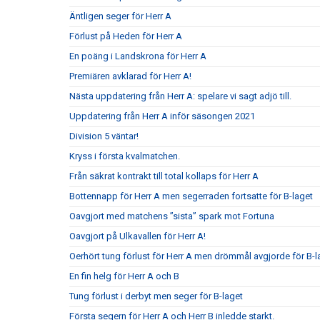
Äntligen seger för Herr A
Förlust på Heden för Herr A
En poäng i Landskrona för Herr A
Premiären avklarad för Herr A!
Nästa uppdatering från Herr A: spelare vi sagt adjö till.
Uppdatering från Herr A inför säsongen 2021
Division 5 väntar!
Kryss i första kvalmatchen.
Från säkrat kontrakt till total kollaps för Herr A
Bottennapp för Herr A men segerraden fortsatte för B-laget
Oavgjort med matchens ”sista” spark mot Fortuna
Oavgjort på Ulkavallen för Herr A!
Oerhört tung förlust för Herr A men drömmål avgjorde för B-l
En fin helg för Herr A och B
Tung förlust i derbyt men seger för B-laget
Första segern för Herr A och Herr B inledde starkt.