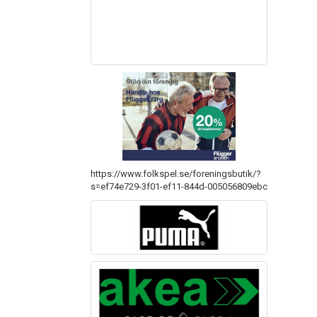
https://www.folkspel.se/foreningsbutik/?
s=ef74e729-3f01-ef11-844d-005056809ebc