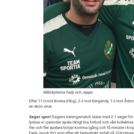
Målskyttarna Fady och Jeppe.
Efter 11-0 mot Bosna (Hbg), 2-3 mot Bergandy, 1-2 mot Åstorp
en skön vinst.
Seger igen!
Dagens träningsmatch slutar med 2-1 seger för 
lyckas vi i perioder spela riktigt bra fotboll och vårt kollektiva
fler och fler spelare börjar komma igång och få minuter i k
Fady Jacob (tv) som efter ett fantastiskt anfall på 15 kortpassn