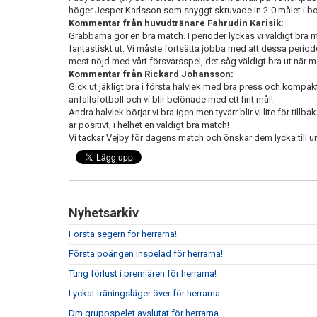
höger Jesper Karlsson som snyggt skruvade in 2-0 målet i bort
Kommentar från huvudtränare Fahrudin Karisik:
Grabbarna gör en bra match. I perioder lyckas vi väldigt bra
fantastiskt ut. Vi måste fortsätta jobba med att dessa period
mest nöjd med vårt försvarsspel, det såg väldigt bra ut när 
Kommentar från Rickard Johansson:
Gick ut jäkligt bra i första halvlek med bra press och kompa
anfallsfotboll och vi blir belönade med ett fint mål!
Andra halvlek börjar vi bra igen men tyvärr blir vi lite för till
är positivt, i helhet en väldigt bra match!
Vi tackar Vejby för dagens match och önskar dem lycka till u
Nyhetsarkiv
Första segern för herrarna!
Första poängen inspelad för herrarna!
Tung förlust i premiären för herrarna!
Lyckat träningsläger över för herrarna
Dm gruppspelet avslutat för herrarna