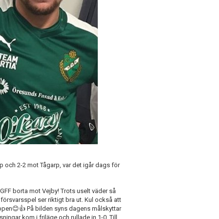
 och 2-2 mot Tågarp, var det igår dags för
GFF borta mot Vejby! Trots uselt väder så
 försvarsspel ser riktigt bra ut. Kul också att
roppen😊👍 På bilden syns dagens målskyttar
ingar kom i friläge och rullade in 1-0. Till