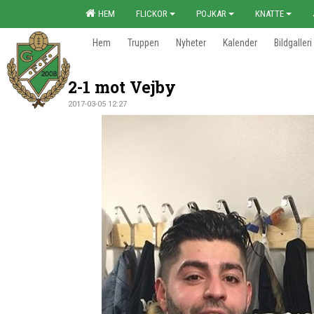
HEM
FLICKOR
POJKAR
KNATTE
Hem
Truppen
Nyheter
Kalender
Bildgalleri
2-1 mot Vejby
2017-03-05 12:27