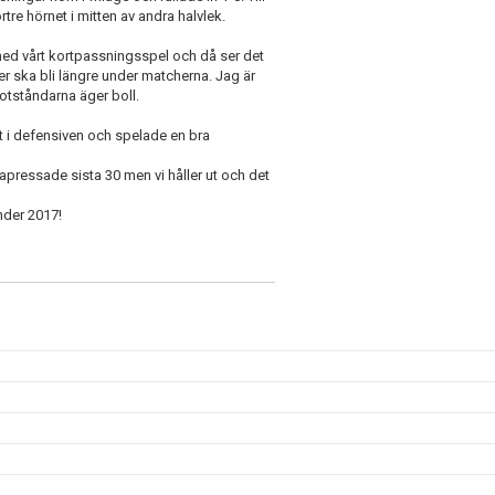
re hörnet i mitten av andra halvlek.
 med vårt kortpassningsspel och då ser det
er ska bli längre under matcherna. Jag är
motståndarna äger boll.
kt i defensiven och spelade en bra
bakapressade sista 30 men vi håller ut och det
nder 2017!