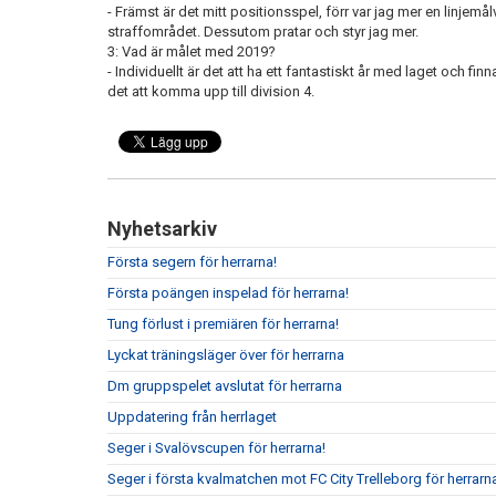
- Främst är det mitt positionsspel, förr var jag mer en linjemå
straffområdet. Dessutom pratar och styr jag mer.
3: Vad är målet med 2019?
- Individuellt är det att ha ett fantastiskt år med laget och fi
det att komma upp till division 4.
Nyhetsarkiv
Första segern för herrarna!
Första poängen inspelad för herrarna!
Tung förlust i premiären för herrarna!
Lyckat träningsläger över för herrarna
Dm gruppspelet avslutat för herrarna
Uppdatering från herrlaget
Seger i Svalövscupen för herrarna!
Seger i första kvalmatchen mot FC City Trelleborg för herrarn