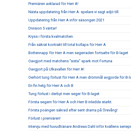
Premiären avklarad för Herr A!
Nästa uppdatering från Herr A: spelare vi sagt adjö till.
Uppdatering från Herr A inför säsongen 2021
Division 5 väntar!
Kryss i första kvalmatchen.
Från säkrat kontrakt till total kollaps för Herr A
Bottennapp för Herr A men segerraden fortsatte för B-laget
Oavgjort med matchens ”sista” spark mot Fortuna
Oavgjort på Ulkavallen för Herr A!
Oerhört tung förlust för Herr A men drömmål avgjorde för B-l
En fin helg för Herr A och B
Tung förlust i derbyt men seger för B-laget
Första segern för Herr A och Herr B inledde starkt.
Första poängen säkrad efter sent drama på Örevång!
Förlust i premiären!
Intervju med huvudtränare Andreas Dahl inför kvällens seriep