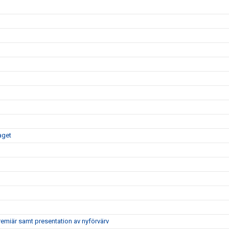
aget
remiär samt presentation av nyförvärv