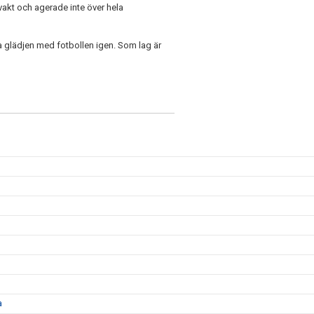
lvakt och agerade inte över hela
nna glädjen med fotbollen igen. Som lag är
a