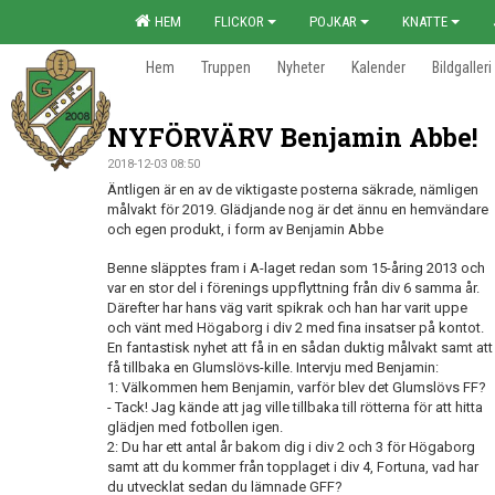
HEM
FLICKOR
POJKAR
KNATTE
Hem
Truppen
Nyheter
Kalender
Bildgalleri
NYFÖRVÄRV Benjamin Abbe!
2018-12-03 08:50
Äntligen är en av de viktigaste posterna säkrade, nämligen
målvakt för 2019. Glädjande nog är det ännu en hemvändare
och egen produkt, i form av Benjamin Abbe
Benne släpptes fram i A-laget redan som 15-åring 2013 och
var en stor del i förenings uppflyttning från div 6 samma år.
Därefter har hans väg varit spikrak och han har varit uppe
och vänt med Högaborg i div 2 med fina insatser på kontot.
En fantastisk nyhet att få in en sådan duktig målvakt samt att
få tillbaka en Glumslövs-kille. Intervju med Benjamin:
1: Välkommen hem Benjamin, varför blev det Glumslövs FF?
- Tack! Jag kände att jag ville tillbaka till rötterna för att hitta
glädjen med fotbollen igen.
2: Du har ett antal år bakom dig i div 2 och 3 för Högaborg
samt att du kommer från topplaget i div 4, Fortuna, vad har
du utvecklat sedan du lämnade GFF?