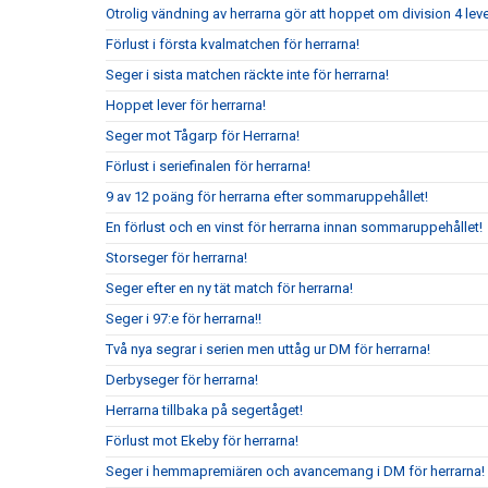
Otrolig vändning av herrarna gör att hoppet om division 4 leve
Förlust i första kvalmatchen för herrarna!
Seger i sista matchen räckte inte för herrarna!
Hoppet lever för herrarna!
Seger mot Tågarp för Herrarna!
Förlust i seriefinalen för herrarna!
9 av 12 poäng för herrarna efter sommaruppehållet!
En förlust och en vinst för herrarna innan sommaruppehållet!
Storseger för herrarna!
Seger efter en ny tät match för herrarna!
Seger i 97:e för herrarna!!
Två nya segrar i serien men uttåg ur DM för herrarna!
Derbyseger för herrarna!
Herrarna tillbaka på segertåget!
Förlust mot Ekeby för herrarna!
Seger i hemmapremiären och avancemang i DM för herrarna!