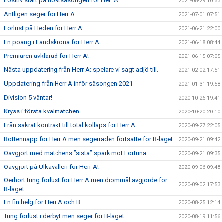
Positiv start på höstsäsongen för Herr A
2021-08-29 10:53
Äntligen seger för Herr A
2021-07-01 07:51
Förlust på Heden för Herr A
2021-06-21 22:00
En poäng i Landskrona för Herr A
2021-06-18 08:44
Premiären avklarad för Herr A!
2021-06-15 07:05
Nästa uppdatering från Herr A: spelare vi sagt adjö till.
2021-02-02 17:51
Uppdatering från Herr A inför säsongen 2021
2021-01-31 19:58
Division 5 väntar!
2020-10-26 19:41
Kryss i första kvalmatchen.
2020-10-20 20:10
Från säkrat kontrakt till total kollaps för Herr A
2020-09-27 22:05
Bottennapp för Herr A men segerraden fortsatte för B-laget
2020-09-21 09:42
Oavgjort med matchens ”sista” spark mot Fortuna
2020-09-21 09:35
Oavgjort på Ulkavallen för Herr A!
2020-09-06 09:48
Oerhört tung förlust för Herr A men drömmål avgjorde för
2020-09-02 17:53
B-laget
En fin helg för Herr A och B
2020-08-25 12:14
Tung förlust i derbyt men seger för B-laget
2020-08-19 11:56