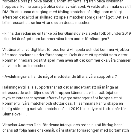
förbereda oss på olika saker. Genom att möta lag från olika divisioner
hoppas vi kunna träna på olika delar av vårt spel. Vi valde att anmäla oss till
DM för att kunna dra igång med tävlingsmatcher så tidigt som möjligt
eftersom det alltid är skillnad att spela matcher som gäller något. Det ska
bli intressant att se hur vi tar oss an dessa matcher.
- Finns där redan nu en tanke på hur Glumslöv ska spela fotboll under 2019,
eller det är något som kommer växa fram under försäsongen?
Vi tränare har väldigt klart för oss hur vi vill spela och det kommer vi jobba
hårt med spelarna under försäsongen. Dels är det ett spelsätt som vi tror
kommer innebära positivt spel, men även att det kommer öka våra chanser
att vinna fotbollsmatcher.
- Avslutningsvis, har du något meddelande till alla våra supportrar?
Hälsningen till alla supportrar är att det är underbart att så många är
intresserade och följer oss. Vi i truppen känner att vi har påbörjat en
mycket intressant nystart efter två tyngre säsonger så vi hoppas att ni
kommer till våra matcher och stöttar oss. Tillsammans kan vi skapa en
härlig stämning runt våra matcher så att 2019 blir ett lyckat fotbollsår för
Glumslövs FF!
Vi tackar Andreas Dahl för denna intervju och redan nu på lördag har ni
chans att följa hans önskemål, då vi startar försäsongen med bortamatch