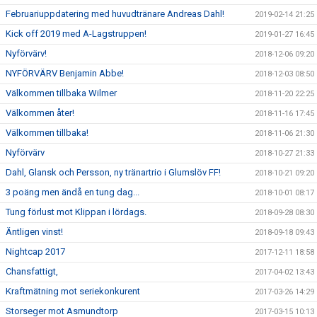
Februariuppdatering med huvudtränare Andreas Dahl!
2019-02-14 21:25
Kick off 2019 med A-Lagstruppen!
2019-01-27 16:45
Nyförvärv!
2018-12-06 09:20
NYFÖRVÄRV Benjamin Abbe!
2018-12-03 08:50
Välkommen tillbaka Wilmer
2018-11-20 22:25
Välkommen åter!
2018-11-16 17:45
Välkommen tillbaka!
2018-11-06 21:30
Nyförvärv
2018-10-27 21:33
Dahl, Glansk och Persson, ny tränartrio i Glumslöv FF!
2018-10-21 09:20
3 poäng men ändå en tung dag...
2018-10-01 08:17
Tung förlust mot Klippan i lördags.
2018-09-28 08:30
Äntligen vinst!
2018-09-18 09:43
Nightcap 2017
2017-12-11 18:58
Chansfattigt,
2017-04-02 13:43
Kraftmätning mot seriekonkurent
2017-03-26 14:29
Storseger mot Asmundtorp
2017-03-15 10:13