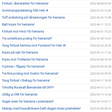
Förlust i återstarten för Herrarna!
2022-08-08 09:40
Sommaruppdatering från Herr A
2022-07-24 12:36
Tuff avslutning på vårsäsongen för herrarna
2022-06-25 10:38
Nytt kryss för herrarna!
2022-06-11 12:21
Förlust mot Höör för herrarna
2022-06-01 19:23
Tre underbara poäng för herrarna!!!
2022-05-28 10:47
Tung förlust hemma mot Furulund för Herr A!
2022-05-24 20:36
Kryss på nytt för herrarna
2022-05-15 17:26
Kryss mot Trollenäs för herrarna
2022-05-08 18:18
3 pinnar i Tågarp för herrarna!!
2022-04-30 09:28
Tre fina poäng mot Svalöv för herrarna!!
2022-04-24 09:54
Tung förlust i Stehag för herrarna!
2022-04-17 18:00
Timothy Roswall återvänder till GFF!!
2022-04-15 12:47
Uttåg ur DM för herrarna!
2022-04-14 16:34
Seger även för herrarna i premiären!!
2022-04-10 09:17
Intervju med huvudtränare Dahl dagen innan premiären!
2022-04-08 08:34