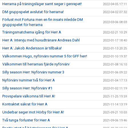
Herrarna på träningsläger samt seger i genrepet!
2022-04-05 17:11
DM gruppspelet avslutat för herrarna!
2022-04-02 07:32
Förlust mot Fortuna men en fin insats inledde DM
2022-03-06 08:03
gruppspelet för herrarna
Träningsmatcherna igång för Herr A
2022-02-21 10:29
Herr A: Intervju med huvudtränare Andreas Dahl
2022-01-17 18:40
Herr A: Jakob Andersson är tillbaka!
2022-01-13 20:25
Välkommen Hugo, nyförvärv nummer 5 för GFF herr!
2022-01-10 19:37
Välkommen till herrarnas fjärde nyförvärv
2022-01-08 16:10
Silly season Herr: Nyförvärv nummer 3
2022-01-06 09:22
Nyförvärv nummer två för Herr A
2022-01-04 17:13
Silly season Herr: Nyförvärv #1
2022-01-02 11:19
Provspelare välkomna till Herr A!
2021-11-25 19:59
Kontraktet säkrat för Herr A
2021-11-14 13:19
Underbar seger mot Hörby för Herr A!
2021-09-21 10:03
Två tunga förluster för Herr A
2021-09-06 19:46