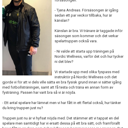
försäsongen.
- Tjena Andreas. Försäsongen är igång
sedan ett par veckor tillbaka, hur är
känslan?
Känslan är bra. Vi tränare är taggade inför
säsongen som kommer och det verkar
spelartruppen också vara.
- Ni valde att starta upp träningen på
Nordic Wellness, varför det och hur tycker
ni det blev?
Vi startade upp med olika fyspass med
instruktör på Nordic Wellness och det
gjorde vi för att vi dels ville sätta en bra fysisk grund innan vi sätter igång
med fotbollsträningen, samt att få testa och träna en annan form av
fysträning. Passen har varit bra så vi är nöjda.
- Ett antal spelare har lämnat men vi har fått in ett flertal också, hur tänker
du kring truppen just nu?
Truppen just nu är vi hyfsat nöjda med. Det stämmer att vi tappat en del
spelare men samtidigt har vi ersatt dessa på ett bra sätt, och framförallt