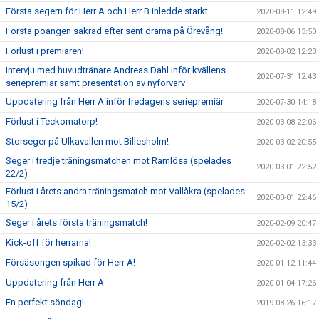
Första segern för Herr A och Herr B inledde starkt.
2020-08-11 12:49
Första poängen säkrad efter sent drama på Örevång!
2020-08-06 13:50
Förlust i premiären!
2020-08-02 12:23
Intervju med huvudtränare Andreas Dahl inför kvällens
2020-07-31 12:43
seriepremiär samt presentation av nyförvärv
Uppdatering från Herr A inför fredagens seriepremiär
2020-07-30 14:18
Förlust i Teckomatorp!
2020-03-08 22:06
Storseger på Ulkavallen mot Billesholm!
2020-03-02 20:55
Seger i tredje träningsmatchen mot Ramlösa (spelades
2020-03-01 22:52
22/2)
Förlust i årets andra träningsmatch mot Vallåkra (spelades
2020-03-01 22:46
15/2)
Seger i årets första träningsmatch!
2020-02-09 20:47
Kick-off för herrarna!
2020-02-02 13:33
Försäsongen spikad för Herr A!
2020-01-12 11:44
Uppdatering från Herr A
2020-01-04 17:26
En perfekt söndag!
2019-08-26 16:17