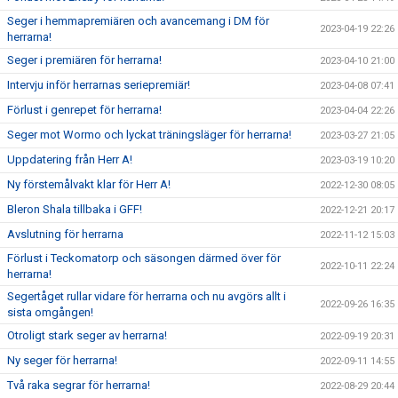
Seger i hemmapremiären och avancemang i DM för
2023-04-19 22:26
herrarna!
Seger i premiären för herrarna!
2023-04-10 21:00
Intervju inför herrarnas seriepremiär!
2023-04-08 07:41
Förlust i genrepet för herrarna!
2023-04-04 22:26
Seger mot Wormo och lyckat träningsläger för herrarna!
2023-03-27 21:05
Uppdatering från Herr A!
2023-03-19 10:20
Ny förstemålvakt klar för Herr A!
2022-12-30 08:05
Bleron Shala tillbaka i GFF!
2022-12-21 20:17
Avslutning för herrarna
2022-11-12 15:03
Förlust i Teckomatorp och säsongen därmed över för
2022-10-11 22:24
herrarna!
Segertåget rullar vidare för herrarna och nu avgörs allt i
2022-09-26 16:35
sista omgången!
Otroligt stark seger av herrarna!
2022-09-19 20:31
Ny seger för herrarna!
2022-09-11 14:55
Två raka segrar för herrarna!
2022-08-29 20:44