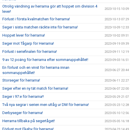
Otrolig vändning av herrarna gör att hoppet om division 4
2023-10-15 10:09
lever!
Förlust i första kvalmatchen för herrarna!
2023-10-13 07:29
Seger i sista matchen räckte inte för herrarna!
2023-10-09 12:33
Hoppet lever för herrarna!
2023-10-02 09:51
Seger mot Tågarp för Herrarna!
2023-09-19 09:39
Förlust i seriefinalen för herrarna!
2023-09-11 12:19
9 av 12 poäng för herrarna efter sommaruppehållet!
2023-09-03 16:51
En förlust och en vinst för herrarna innan
2023-06-27 20:44
sommaruppehållet!
Storseger för herrarna!
2023-06-11 22:27
Seger efter en ny tät match för herrarna!
2023-06-07 22:00
Seger i 97:e för herrarna!!
2023-05-29 21:07
Två nya segrar i serien men uttåg ur DM för herrarna!
2023-05-23 12:28
Derbyseger för herrarna!
2023-05-10 12:56
Herrarna tillbaka på segertåget!
2023-05-05 16:18
Förlust mot Ekeby för herrarna!
2023-04-23 14:49