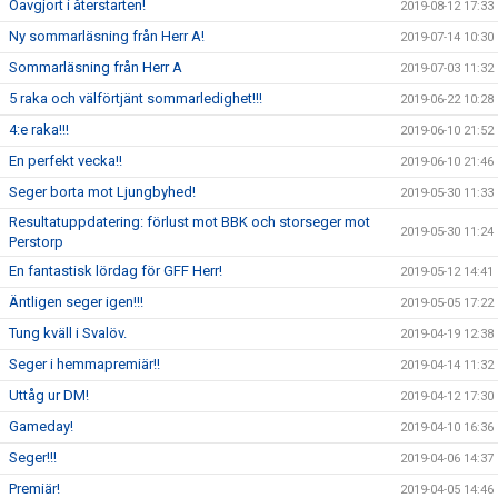
Oavgjort i återstarten!
2019-08-12 17:33
Ny sommarläsning från Herr A!
2019-07-14 10:30
Sommarläsning från Herr A
2019-07-03 11:32
5 raka och välförtjänt sommarledighet!!!
2019-06-22 10:28
4:e raka!!!
2019-06-10 21:52
En perfekt vecka!!
2019-06-10 21:46
Seger borta mot Ljungbyhed!
2019-05-30 11:33
Resultatuppdatering: förlust mot BBK och storseger mot
2019-05-30 11:24
Perstorp
En fantastisk lördag för GFF Herr!
2019-05-12 14:41
Äntligen seger igen!!!
2019-05-05 17:22
Tung kväll i Svalöv.
2019-04-19 12:38
Seger i hemmapremiär!!
2019-04-14 11:32
Uttåg ur DM!
2019-04-12 17:30
Gameday!
2019-04-10 16:36
Seger!!!
2019-04-06 14:37
Premiär!
2019-04-05 14:46