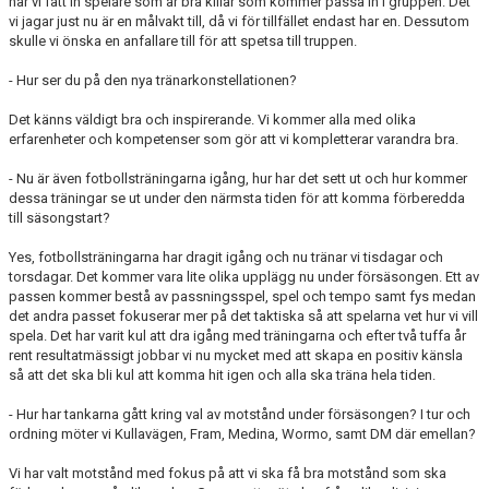
har vi fått in spelare som är bra killar som kommer passa in i gruppen. Det
vi jagar just nu är en målvakt till, då vi för tillfället endast har en. Dessutom
skulle vi önska en anfallare till för att spetsa till truppen.
- Hur ser du på den nya tränarkonstellationen?
Det känns väldigt bra och inspirerande. Vi kommer alla med olika
erfarenheter och kompetenser som gör att vi kompletterar varandra bra.
- Nu är även fotbollsträningarna igång, hur har det sett ut och hur kommer
dessa träningar se ut under den närmsta tiden för att komma förberedda
till säsongstart?
Yes, fotbollsträningarna har dragit igång och nu tränar vi tisdagar och
torsdagar. Det kommer vara lite olika upplägg nu under försäsongen. Ett av
passen kommer bestå av passningsspel, spel och tempo samt fys medan
det andra passet fokuserar mer på det taktiska så att spelarna vet hur vi vill
spela. Det har varit kul att dra igång med träningarna och efter två tuffa år
rent resultatmässigt jobbar vi nu mycket med att skapa en positiv känsla
så att det ska bli kul att komma hit igen och alla ska träna hela tiden.
- Hur har tankarna gått kring val av motstånd under försäsongen? I tur och
ordning möter vi Kullavägen, Fram, Medina, Wormo, samt DM där emellan?
Vi har valt motstånd med fokus på att vi ska få bra motstånd som ska