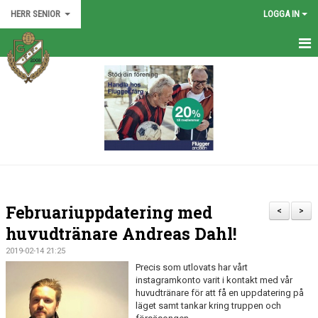
HERR SENIOR
LOGGA IN
HEM
TRUPPEN
NYHETER
KALENDER
BILDGALLERI
Februariuppdatering med
<
>
DOKUMENT
huvudtränare Andreas Dahl!
2019-02-14 21:25
KONTAKT
Precis som utlovats har vårt
instagramkonto varit i kontakt med vår
MATCHER
huvudtränare för att få en uppdatering på
läget samt tankar kring truppen och