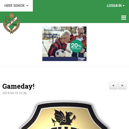
HERR SENIOR
LOGGA IN
HEM
TRUPPEN
NYHETER
KALENDER
BILDGALLERI
Gameday!
<
>
DOKUMENT
2019-04-10 16:36
KONTAKT
MATCHER