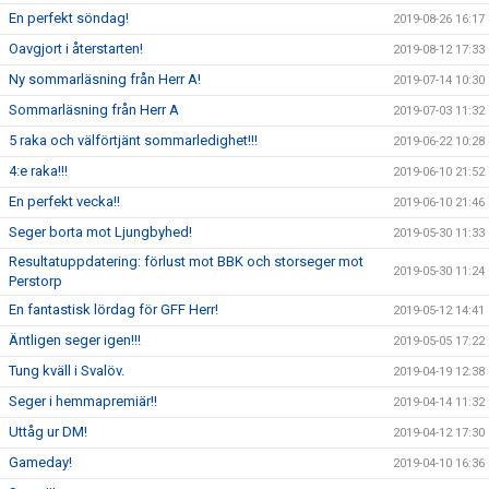
En perfekt söndag!
2019-08-26 16:17
Oavgjort i återstarten!
2019-08-12 17:33
Ny sommarläsning från Herr A!
2019-07-14 10:30
Sommarläsning från Herr A
2019-07-03 11:32
5 raka och välförtjänt sommarledighet!!!
2019-06-22 10:28
4:e raka!!!
2019-06-10 21:52
En perfekt vecka!!
2019-06-10 21:46
Seger borta mot Ljungbyhed!
2019-05-30 11:33
Resultatuppdatering: förlust mot BBK och storseger mot
2019-05-30 11:24
Perstorp
En fantastisk lördag för GFF Herr!
2019-05-12 14:41
Äntligen seger igen!!!
2019-05-05 17:22
Tung kväll i Svalöv.
2019-04-19 12:38
Seger i hemmapremiär!!
2019-04-14 11:32
Uttåg ur DM!
2019-04-12 17:30
Gameday!
2019-04-10 16:36