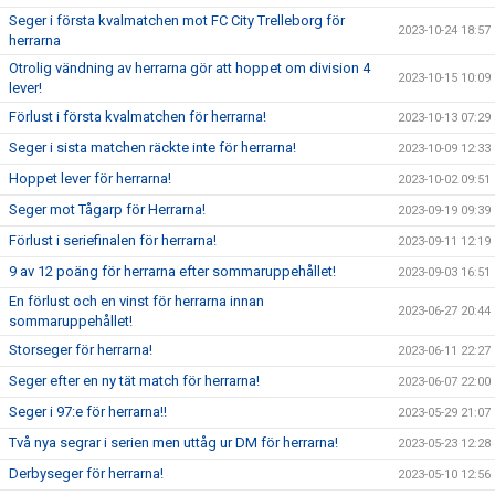
Seger i första kvalmatchen mot FC City Trelleborg för
2023-10-24 18:57
herrarna
Otrolig vändning av herrarna gör att hoppet om division 4
2023-10-15 10:09
lever!
Förlust i första kvalmatchen för herrarna!
2023-10-13 07:29
Seger i sista matchen räckte inte för herrarna!
2023-10-09 12:33
Hoppet lever för herrarna!
2023-10-02 09:51
Seger mot Tågarp för Herrarna!
2023-09-19 09:39
Förlust i seriefinalen för herrarna!
2023-09-11 12:19
9 av 12 poäng för herrarna efter sommaruppehållet!
2023-09-03 16:51
En förlust och en vinst för herrarna innan
2023-06-27 20:44
sommaruppehållet!
Storseger för herrarna!
2023-06-11 22:27
Seger efter en ny tät match för herrarna!
2023-06-07 22:00
Seger i 97:e för herrarna!!
2023-05-29 21:07
Två nya segrar i serien men uttåg ur DM för herrarna!
2023-05-23 12:28
Derbyseger för herrarna!
2023-05-10 12:56