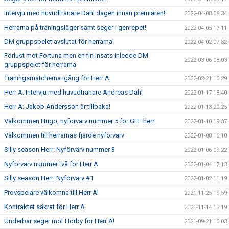
Intervju med huvudtränare Dahl dagen innan premiären!
2022-04-08 08:34
Herrarna på träningsläger samt seger i genrepet!
2022-04-05 17:11
DM gruppspelet avslutat för herrarna!
2022-04-02 07:32
Förlust mot Fortuna men en fin insats inledde DM
2022-03-06 08:03
gruppspelet för herrarna
Träningsmatcherna igång för Herr A
2022-02-21 10:29
Herr A: Intervju med huvudtränare Andreas Dahl
2022-01-17 18:40
Herr A: Jakob Andersson är tillbaka!
2022-01-13 20:25
Välkommen Hugo, nyförvärv nummer 5 för GFF herr!
2022-01-10 19:37
Välkommen till herrarnas fjärde nyförvärv
2022-01-08 16:10
Silly season Herr: Nyförvärv nummer 3
2022-01-06 09:22
Nyförvärv nummer två för Herr A
2022-01-04 17:13
Silly season Herr: Nyförvärv #1
2022-01-02 11:19
Provspelare välkomna till Herr A!
2021-11-25 19:59
Kontraktet säkrat för Herr A
2021-11-14 13:19
Underbar seger mot Hörby för Herr A!
2021-09-21 10:03