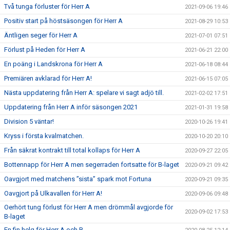
Två tunga förluster för Herr A
2021-09-06 19:46
Positiv start på höstsäsongen för Herr A
2021-08-29 10:53
Äntligen seger för Herr A
2021-07-01 07:51
Förlust på Heden för Herr A
2021-06-21 22:00
En poäng i Landskrona för Herr A
2021-06-18 08:44
Premiären avklarad för Herr A!
2021-06-15 07:05
Nästa uppdatering från Herr A: spelare vi sagt adjö till.
2021-02-02 17:51
Uppdatering från Herr A inför säsongen 2021
2021-01-31 19:58
Division 5 väntar!
2020-10-26 19:41
Kryss i första kvalmatchen.
2020-10-20 20:10
Från säkrat kontrakt till total kollaps för Herr A
2020-09-27 22:05
Bottennapp för Herr A men segerraden fortsatte för B-laget
2020-09-21 09:42
Oavgjort med matchens ”sista” spark mot Fortuna
2020-09-21 09:35
Oavgjort på Ulkavallen för Herr A!
2020-09-06 09:48
Oerhört tung förlust för Herr A men drömmål avgjorde för
2020-09-02 17:53
B-laget
En fin helg för Herr A och B