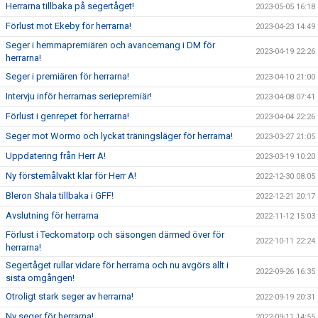
Herrarna tillbaka på segertåget!
2023-05-05 16:18
Förlust mot Ekeby för herrarna!
2023-04-23 14:49
Seger i hemmapremiären och avancemang i DM för
2023-04-19 22:26
herrarna!
Seger i premiären för herrarna!
2023-04-10 21:00
Intervju inför herrarnas seriepremiär!
2023-04-08 07:41
Förlust i genrepet för herrarna!
2023-04-04 22:26
Seger mot Wormo och lyckat träningsläger för herrarna!
2023-03-27 21:05
Uppdatering från Herr A!
2023-03-19 10:20
Ny förstemålvakt klar för Herr A!
2022-12-30 08:05
Bleron Shala tillbaka i GFF!
2022-12-21 20:17
Avslutning för herrarna
2022-11-12 15:03
Förlust i Teckomatorp och säsongen därmed över för
2022-10-11 22:24
herrarna!
Segertåget rullar vidare för herrarna och nu avgörs allt i
2022-09-26 16:35
sista omgången!
Otroligt stark seger av herrarna!
2022-09-19 20:31
Ny seger för herrarna!
2022-09-11 14:55