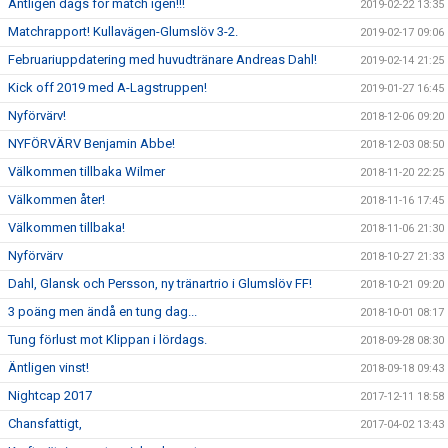
Äntligen dags för match igen!!!
2019-02-22 13:35
Matchrapport! Kullavägen-Glumslöv 3-2.
2019-02-17 09:06
Februariuppdatering med huvudtränare Andreas Dahl!
2019-02-14 21:25
Kick off 2019 med A-Lagstruppen!
2019-01-27 16:45
Nyförvärv!
2018-12-06 09:20
NYFÖRVÄRV Benjamin Abbe!
2018-12-03 08:50
Välkommen tillbaka Wilmer
2018-11-20 22:25
Välkommen åter!
2018-11-16 17:45
Välkommen tillbaka!
2018-11-06 21:30
Nyförvärv
2018-10-27 21:33
Dahl, Glansk och Persson, ny tränartrio i Glumslöv FF!
2018-10-21 09:20
3 poäng men ändå en tung dag...
2018-10-01 08:17
Tung förlust mot Klippan i lördags.
2018-09-28 08:30
Äntligen vinst!
2018-09-18 09:43
Nightcap 2017
2017-12-11 18:58
Chansfattigt,
2017-04-02 13:43