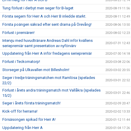
2020-08-25 12:14
Tung förlust i derbyt men seger för B-laget
2020-08-19 11:56
Första segern för Herr A och Herr B inledde starkt.
2020-08-11 12:49
Första poängen säkrad efter sent drama på Örevång!
2020-08-06 13:50
Förlust i premiären!
2020-08-02 12:23
Intervju med huvudtränare Andreas Dahl inför kvällens
2020-07-31 12:43
seriepremiär samt presentation av nyförvärv
Uppdatering från Herr A inför fredagens seriepremiär
2020-07-30 14:18
Förlust i Teckomatorp!
2020-03-08 22:06
Storseger på Ulkavallen mot Billesholm!
2020-03-02 20:55
Seger i tredje träningsmatchen mot Ramlösa (spelades
2020-03-01 22:52
22/2)
Förlust i årets andra träningsmatch mot Vallåkra (spelades
2020-03-01 22:46
15/2)
Seger i årets första träningsmatch!
2020-02-09 20:47
Kick-off för herrarna!
2020-02-02 13:33
Försäsongen spikad för Herr A!
2020-01-12 11:44
Uppdatering från Herr A
2020-01-04 17:26