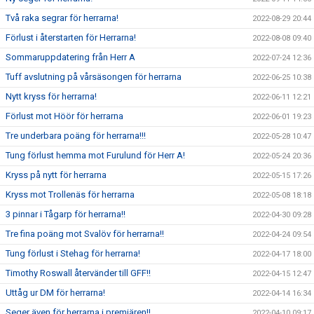
Två raka segrar för herrarna!
2022-08-29 20:44
Förlust i återstarten för Herrarna!
2022-08-08 09:40
Sommaruppdatering från Herr A
2022-07-24 12:36
Tuff avslutning på vårsäsongen för herrarna
2022-06-25 10:38
Nytt kryss för herrarna!
2022-06-11 12:21
Förlust mot Höör för herrarna
2022-06-01 19:23
Tre underbara poäng för herrarna!!!
2022-05-28 10:47
Tung förlust hemma mot Furulund för Herr A!
2022-05-24 20:36
Kryss på nytt för herrarna
2022-05-15 17:26
Kryss mot Trollenäs för herrarna
2022-05-08 18:18
3 pinnar i Tågarp för herrarna!!
2022-04-30 09:28
Tre fina poäng mot Svalöv för herrarna!!
2022-04-24 09:54
Tung förlust i Stehag för herrarna!
2022-04-17 18:00
Timothy Roswall återvänder till GFF!!
2022-04-15 12:47
Uttåg ur DM för herrarna!
2022-04-14 16:34
Seger även för herrarna i premiären!!
2022-04-10 09:17