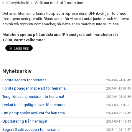
helt betydelselöst. Vi räknar med tufft motstånd!
Det är en liten annorlunda trupp som representerar GFF ikväll jämfört med
fredagens seriepremiär. Bland annat får vi se ett antal juniorer och vi utlovar
också två stycken comebacker, så detta är en match ni inte vill missa.
Matchen spelas på Landskrona IP konstgräs och matchstart är
19:30, varmt välkomna!
Nyhetsarkiv
Första segern för herrarna!
2024-04-24 07:49
Första poängen inspelad för herrarna!
2024-04-15 07:45
Tung förlust i premiären för herrarna!
2024-04-08 21:39
Lyckat träningsläger över för herrarna
2024-03-27 07:31
Dm gruppspelet avslutat för herrarna
2024-03-21 14:42
Uppdatering från herrlaget
2024-03-11 19:43
Seger i Svalövscupen för herrarna!
2023-11-28 19:37