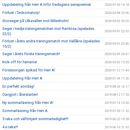
Uppdatering från Herr A inför fredagens seriepremiär
2020-07-30 14:18
Förlust i Teckomatorp!
2020-03-08 22:06
Storseger på Ulkavallen mot Billesholm!
2020-03-02 20:55
Seger i tredje träningsmatchen mot Ramlösa (spelades
2020-03-01 22:52
22/2)
Förlust i årets andra träningsmatch mot Vallåkra (spelades
2020-03-01 22:46
15/2)
Seger i årets första träningsmatch!
2020-02-09 20:47
Kick-off för herrarna!
2020-02-02 13:33
Försäsongen spikad för Herr A!
2020-01-12 11:44
Uppdatering från Herr A
2020-01-04 17:26
En perfekt söndag!
2019-08-26 16:17
Oavgjort i återstarten!
2019-08-12 17:33
Ny sommarläsning från Herr A!
2019-07-14 10:30
Sommarläsning från Herr A
2019-07-03 11:32
5 raka och välförtjänt sommarledighet!!!
2019-06-22 10:28
4:e raka!!!
2019-06-10 21:52