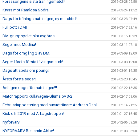
Försäsongens sista träningsmatch!
2019-03-28 09:58
Kryss mot Ramlösa Södra
2019-03-24 11:52
Dags för träningsmatch igen, ny matchtid!!
2019-03-23 07:49
Full pott i DM!
2019-03-17 21:16
DM-gruppspelet ska avgöras
2019-03-16 10:39
Seger mot Medina!
2019-03-11 07:18
Dags för omgång 2 av DM.
2019-03-09 12:09
Seger i årets första tävlingsmatch!
2019-03-03 19:00
Dags att spela om poäng!
2019-03-01 14:35
Årets första seger!
2019-02-23 18:45
Äntligen dags för match igen!!!
2019-02-22 13:35
Matchrapport! Kullavägen-Glumslöv 3-2.
2019-02-17 09:06
Februariuppdatering med huvudtränare Andreas Dahl!
2019-02-14 21:25
Kick off 2019 med A-Lagstruppen!
2019-01-27 16:45
Nyförvärv!
2018-12-06 09:20
NYFÖRVÄRV Benjamin Abbe!
2018-12-03 08:50