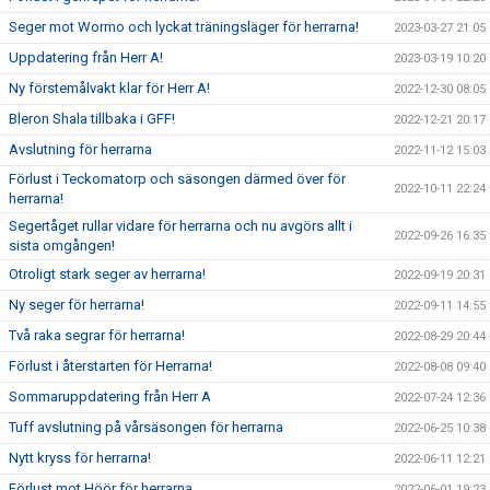
Seger mot Wormo och lyckat träningsläger för herrarna!
2023-03-27 21:05
Uppdatering från Herr A!
2023-03-19 10:20
Ny förstemålvakt klar för Herr A!
2022-12-30 08:05
Bleron Shala tillbaka i GFF!
2022-12-21 20:17
Avslutning för herrarna
2022-11-12 15:03
Förlust i Teckomatorp och säsongen därmed över för
2022-10-11 22:24
herrarna!
Segertåget rullar vidare för herrarna och nu avgörs allt i
2022-09-26 16:35
sista omgången!
Otroligt stark seger av herrarna!
2022-09-19 20:31
Ny seger för herrarna!
2022-09-11 14:55
Två raka segrar för herrarna!
2022-08-29 20:44
Förlust i återstarten för Herrarna!
2022-08-08 09:40
Sommaruppdatering från Herr A
2022-07-24 12:36
Tuff avslutning på vårsäsongen för herrarna
2022-06-25 10:38
Nytt kryss för herrarna!
2022-06-11 12:21
Förlust mot Höör för herrarna
2022-06-01 19:23