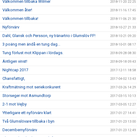
Välkommen tillbaka Wilmer
2018-11-20 22:25
Välkommen åter!
2018-11-16 17:45
Välkommen tillbaka!
2018-11-06 21:30
Nyförvärv
2018-10-27 21:33
Dahl, Glansk och Persson, ny tränartrio i Glumslöv FF!
2018-10-21 09:20
3 poäng men ändå en tung dag...
2018-10-01 08:17
Tung förlust mot Klippan i lördags.
2018-09-28 08:30
Äntligen vinst!
2018-09-18 09:43
Nightcap 2017
2017-12-11 18:58
Chansfattigt,
2017-04-02 13:43
Kraftmätning mot seriekonkurent
2017-03-26 14:29
Storseger mot Asmundtorp
2017-03-15 10:13
2-1 mot Vejby
2017-03-05 12:27
Ytterligare ett nyförvärv klart
2017-01-27 14:41
Två Glumslövare tillbaka i byn
2017-01-23 13:00
Decembernyförvärv
2017-01-23 12:49