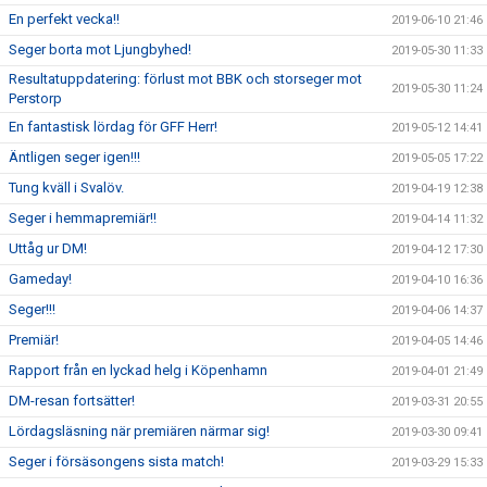
En perfekt vecka!!
2019-06-10 21:46
Seger borta mot Ljungbyhed!
2019-05-30 11:33
Resultatuppdatering: förlust mot BBK och storseger mot
2019-05-30 11:24
Perstorp
En fantastisk lördag för GFF Herr!
2019-05-12 14:41
Äntligen seger igen!!!
2019-05-05 17:22
Tung kväll i Svalöv.
2019-04-19 12:38
Seger i hemmapremiär!!
2019-04-14 11:32
Uttåg ur DM!
2019-04-12 17:30
Gameday!
2019-04-10 16:36
Seger!!!
2019-04-06 14:37
Premiär!
2019-04-05 14:46
Rapport från en lyckad helg i Köpenhamn
2019-04-01 21:49
DM-resan fortsätter!
2019-03-31 20:55
Lördagsläsning när premiären närmar sig!
2019-03-30 09:41
Seger i försäsongens sista match!
2019-03-29 15:33