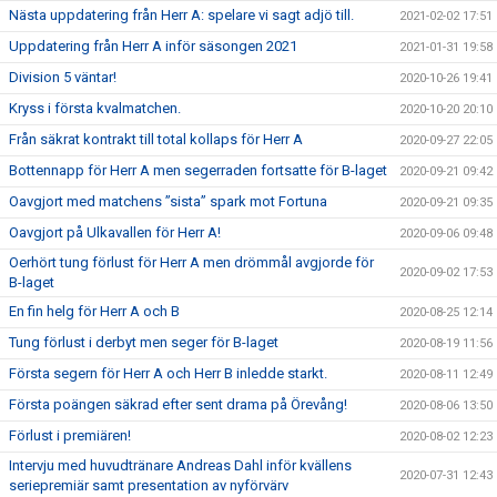
Nästa uppdatering från Herr A: spelare vi sagt adjö till.
2021-02-02 17:51
Uppdatering från Herr A inför säsongen 2021
2021-01-31 19:58
Division 5 väntar!
2020-10-26 19:41
Kryss i första kvalmatchen.
2020-10-20 20:10
Från säkrat kontrakt till total kollaps för Herr A
2020-09-27 22:05
Bottennapp för Herr A men segerraden fortsatte för B-laget
2020-09-21 09:42
Oavgjort med matchens ”sista” spark mot Fortuna
2020-09-21 09:35
Oavgjort på Ulkavallen för Herr A!
2020-09-06 09:48
Oerhört tung förlust för Herr A men drömmål avgjorde för
2020-09-02 17:53
B-laget
En fin helg för Herr A och B
2020-08-25 12:14
Tung förlust i derbyt men seger för B-laget
2020-08-19 11:56
Första segern för Herr A och Herr B inledde starkt.
2020-08-11 12:49
Första poängen säkrad efter sent drama på Örevång!
2020-08-06 13:50
Förlust i premiären!
2020-08-02 12:23
Intervju med huvudtränare Andreas Dahl inför kvällens
2020-07-31 12:43
seriepremiär samt presentation av nyförvärv