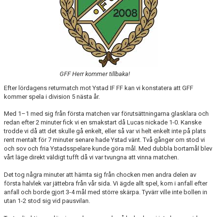
GFF Herr kommer tillbaka!
Efter lördagens returmatch mot Ystad IF FF kan vi konstatera att GFF
kommer spela i division 5 nästa år.
Med 1–1 med sig från första matchen var förutsättningarna glasklara och
redan efter 2 minuter fick vi en smakstart då Lucas nickade 1-0. Kanske
trodde vi då att det skulle gå enkelt, eller så var vi helt enkelt inte på plats
rent mentalt för 7 minuter senare hade Ystad vänt. Två gånger om stod vi
och sov och fria Ystadsspelare kunde göra mål. Med dubbla bortamål blev
vårt läge direkt väldigt tufft då vi var tvungna att vinna matchen.
Det tog några minuter att hämta sig från chocken men andra delen av
första halvlek var jättebra från vår sida. Vi ägde allt spel, kom i anfall efter
anfall och borde gjort 3-4 mål med större skärpa. Tyvärr ville inte bollen in
utan 1-2 stod sig vid pausvilan.