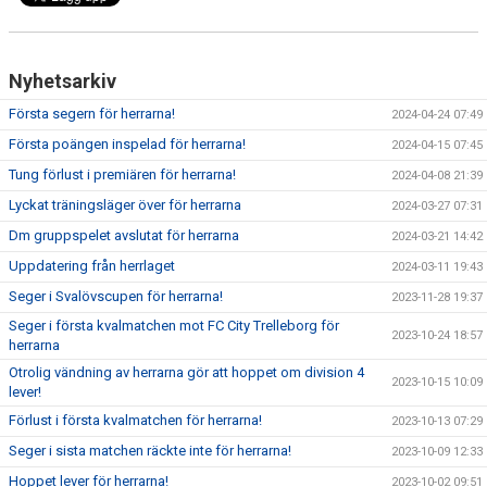
Nyhetsarkiv
Första segern för herrarna!
2024-04-24 07:49
Första poängen inspelad för herrarna!
2024-04-15 07:45
Tung förlust i premiären för herrarna!
2024-04-08 21:39
Lyckat träningsläger över för herrarna
2024-03-27 07:31
Dm gruppspelet avslutat för herrarna
2024-03-21 14:42
Uppdatering från herrlaget
2024-03-11 19:43
Seger i Svalövscupen för herrarna!
2023-11-28 19:37
Seger i första kvalmatchen mot FC City Trelleborg för
2023-10-24 18:57
herrarna
Otrolig vändning av herrarna gör att hoppet om division 4
2023-10-15 10:09
lever!
Förlust i första kvalmatchen för herrarna!
2023-10-13 07:29
Seger i sista matchen räckte inte för herrarna!
2023-10-09 12:33
Hoppet lever för herrarna!
2023-10-02 09:51