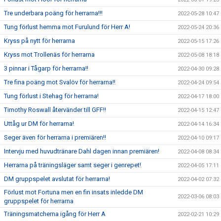
Tre underbara poäng för herrarna!!!
2022-05-28 10:47
Tung förlust hemma mot Furulund för Herr A!
2022-05-24 20:36
Kryss på nytt för herrarna
2022-05-15 17:26
Kryss mot Trollenäs för herrarna
2022-05-08 18:18
3 pinnar i Tågarp för herrarna!!
2022-04-30 09:28
Tre fina poäng mot Svalöv för herrarna!!
2022-04-24 09:54
Tung förlust i Stehag för herrarna!
2022-04-17 18:00
Timothy Roswall återvänder till GFF!!
2022-04-15 12:47
Uttåg ur DM för herrarna!
2022-04-14 16:34
Seger även för herrarna i premiären!!
2022-04-10 09:17
Intervju med huvudtränare Dahl dagen innan premiären!
2022-04-08 08:34
Herrarna på träningsläger samt seger i genrepet!
2022-04-05 17:11
DM gruppspelet avslutat för herrarna!
2022-04-02 07:32
Förlust mot Fortuna men en fin insats inledde DM
2022-03-06 08:03
gruppspelet för herrarna
Träningsmatcherna igång för Herr A
2022-02-21 10:29