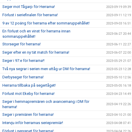
Seger mot Tågarp för Herrarna!
2023-09-19 09:39
Förlust i seriefinalen för herrarna!
2023-09-11 12:19
9 av 12 poäng för herrarna efter sommaruppehållet!
2023-09-03 16:51
En förlust och en vinst för herrarna innan
2023-06-27 20:44
sommaruppehållet!
Storseger för herrarna!
2023-06-11 22:27
Seger efter en ny tät match för herrarna!
2023-06-07 22:00
Seger i 97:e för herrarna!!
2023-05-29 21:07
Två nya segrar i serien men uttåg ur DM för herrarna!
2023-05-23 12:28
Derbyseger för herrarna!
2023-05-10 12:56
Herrarna tillbaka på segertåget!
2023-05-05 16:18
Förlust mot Ekeby för herrarna!
2023-04-23 14:49
Seger i hemmapremiären och avancemang i DM för
2023-04-19 22:26
herrarna!
Seger i premiären för herrarna!
2023-04-10 21:00
Intervju inför herrarnas seriepremiär!
2023-04-08 07:41
Förlust i genrepet för herrarna!
2023-04-04 22:26