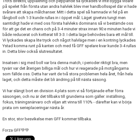
Trots direktiv, uppläxning och peppande så lyckades vi inte bygga vidare
på spelet från första utan andra halvlek blev mer handbollsspel där vi hade
svårare att skapa målchanser. Mitt i detta spel så hamnade vi fel på en
långboll och 1-3 kunde rullas in i öppet mål. Läget givetvis tungt men
samtidigt hade vi med oss första halvleks dominans så vi bestämde oss
för att ge det en chans och på 3-4 minuter strax innan 90:e minuten hade vi
både reducerat och kvitterat till 3-3. I detta läge behövdes bara ett mål till.
Vi lyckades skapa lite tryck och något halvläge men i en kontring lyckades
Ystad komma runt på kanten och med få GFF spelare kvar kunde 3-4 rullas
in. Detta blev också slutresultatet.
Insatsen i sig med boll var bra denna match, i perioder riktigt bra, men
tyvärr var det återigen billiga mål och hur vi reagerade på motgångarna
som fällde oss. Detta har varit de två stora problemen hela året, från hela
laget, och detta måste det bli ändring på till nästa säsong.
Vi har slängt bort en division 4 plats som vi så förtjänade efter förra
säsongen, och nu är det tillbaks till grunderna som gäller: inställning,
fokus, träningsnärvaro och viljan att vinna till 110% - därefter kan vi börja
prata om serieplaceringar nästa år.
En stor, stor besvikelse men GFF kommer tillbaka.
Forza GFF💚💚