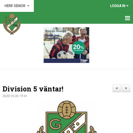
HERR SENIOR
LOGGA IN
HEM
TRUPPEN
NYHETER
KALENDER
BILDGALLERI
Division 5 väntar!
<
>
DOKUMENT
2020-10-26 19:41
KONTAKT
MATCHER