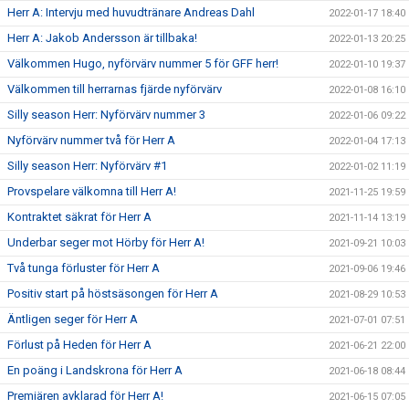
Herr A: Intervju med huvudtränare Andreas Dahl
2022-01-17 18:40
Herr A: Jakob Andersson är tillbaka!
2022-01-13 20:25
Välkommen Hugo, nyförvärv nummer 5 för GFF herr!
2022-01-10 19:37
Välkommen till herrarnas fjärde nyförvärv
2022-01-08 16:10
Silly season Herr: Nyförvärv nummer 3
2022-01-06 09:22
Nyförvärv nummer två för Herr A
2022-01-04 17:13
Silly season Herr: Nyförvärv #1
2022-01-02 11:19
Provspelare välkomna till Herr A!
2021-11-25 19:59
Kontraktet säkrat för Herr A
2021-11-14 13:19
Underbar seger mot Hörby för Herr A!
2021-09-21 10:03
Två tunga förluster för Herr A
2021-09-06 19:46
Positiv start på höstsäsongen för Herr A
2021-08-29 10:53
Äntligen seger för Herr A
2021-07-01 07:51
Förlust på Heden för Herr A
2021-06-21 22:00
En poäng i Landskrona för Herr A
2021-06-18 08:44
Premiären avklarad för Herr A!
2021-06-15 07:05