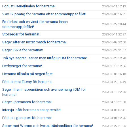
Förlust i seriefinalen för herrarna!
2023-09-11 12:19
9 av 12 poäng för herrarna efter sommaruppehållet!
2023-09-03 16:51
En förlust och en vinst för herrarna innan
2023-06-27 20:44
sommaruppehållet!
Storseger för herrarna!
2023-06-11 22:27
Seger efter en ny tät match för herrarna!
2023-06-07 22:00
Seger i 97:e för herrarna!!
2023-05-29 21:07
Två nya segrar i serien men uttåg ur DM för herrarna!
2023-05-23 12:28
Derbyseger för herrarna!
2023-05-10 12:56
Herrarna tillbaka på segertåget!
2023-05-05 16:18
Förlust mot Ekeby för herrarna!
2023-04-23 14:49
Seger i hemmapremiären och avancemang i DM för
2023-04-19 22:26
herrarna!
Seger i premiären för herrarna!
2023-04-10 21:00
Intervju inför herrarnas seriepremiär!
2023-04-08 07:41
Förlust i genrepet för herrarna!
2023-04-04 22:26
Seger mot Wormo och lyckat träningsläger för herrarna!
2023-03-27 21:05