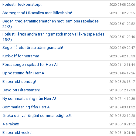
Förlust i Teckomatorp!
2020-03-08 22:06
Storseger på Ulkavallen mot Billesholm!
2020-03-02 20:55
Seger i tredje träningsmatchen mot Ramlösa (spelades
2020-03-01 22:52
22/2)
Förlust i årets andra träningsmatch mot Vallåkra (spelades
2020-03-01 22:46
15/2)
Seger i årets första träningsmatch!
2020-02-09 20:47
Kick-off för herrarna!
2020-02-02 13:33
Försäsongen spikad för Herr A!
2020-01-12 11:44
Uppdatering från Herr A
2020-01-04 17:26
En perfekt söndag!
2019-08-26 16:17
Oavgjort i återstarten!
2019-08-12 17:33
Ny sommarläsning från Herr A!
2019-07-14 10:30
Sommarläsning från Herr A
2019-07-03 11:32
5 raka och välförtjänt sommarledighet!!!
2019-06-22 10:28
4:e raka!!!
2019-06-10 21:52
En perfekt vecka!!
2019-06-10 21:46