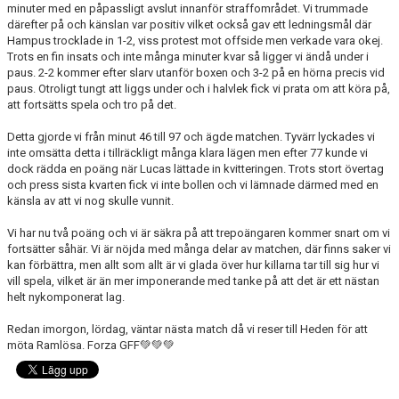
minuter med en påpassligt avslut innanför straffområdet. Vi trummade
därefter på och känslan var positiv vilket också gav ett ledningsmål där
Hampus trocklade in 1-2, viss protest mot offside men verkade vara okej.
Trots en fin insats och inte många minuter kvar så ligger vi ändå under i
paus. 2-2 kommer efter slarv utanför boxen och 3-2 på en hörna precis vid
paus. Otroligt tungt att liggs under och i halvlek fick vi prata om att köra på,
att fortsätts spela och tro på det.
Detta gjorde vi från minut 46 till 97 och ägde matchen. Tyvärr lyckades vi
inte omsätta detta i tillräckligt många klara lägen men efter 77 kunde vi
dock rädda en poäng när Lucas lättade in kvitteringen. Trots stort övertag
och press sista kvarten fick vi inte bollen och vi lämnade därmed med en
känsla av att vi nog skulle vunnit.
Vi har nu två poäng och vi är säkra på att trepoängaren kommer snart om vi
fortsätter såhär. Vi är nöjda med många delar av matchen, där finns saker vi
kan förbättra, men allt som allt är vi glada över hur killarna tar till sig hur vi
vill spela, vilket är än mer imponerande med tanke på att det är ett nästan
helt nykomponerat lag.
Redan imorgon, lördag, väntar nästa match då vi reser till Heden för att
möta Ramlösa. Forza GFF💚💚💚