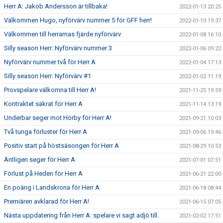
Herr A: Jakob Andersson är tillbaka!
2022-01-13 20:25
Välkommen Hugo, nyförvärv nummer 5 för GFF herr!
2022-01-10 19:37
Välkommen till herrarnas fjärde nyförvärv
2022-01-08 16:10
Silly season Herr: Nyförvärv nummer 3
2022-01-06 09:22
Nyförvärv nummer två för Herr A
2022-01-04 17:13
Silly season Herr: Nyförvärv #1
2022-01-02 11:19
Provspelare välkomna till Herr A!
2021-11-25 19:59
Kontraktet säkrat för Herr A
2021-11-14 13:19
Underbar seger mot Hörby för Herr A!
2021-09-21 10:03
Två tunga förluster för Herr A
2021-09-06 19:46
Positiv start på höstsäsongen för Herr A
2021-08-29 10:53
Äntligen seger för Herr A
2021-07-01 07:51
Förlust på Heden för Herr A
2021-06-21 22:00
En poäng i Landskrona för Herr A
2021-06-18 08:44
Premiären avklarad för Herr A!
2021-06-15 07:05
Nästa uppdatering från Herr A: spelare vi sagt adjö till.
2021-02-02 17:51