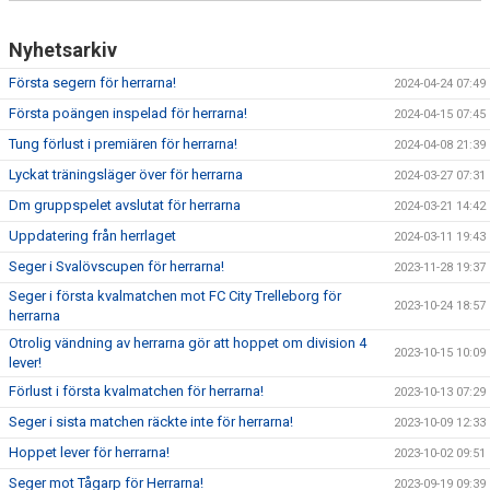
Nyhetsarkiv
Första segern för herrarna!
2024-04-24 07:49
Första poängen inspelad för herrarna!
2024-04-15 07:45
Tung förlust i premiären för herrarna!
2024-04-08 21:39
Lyckat träningsläger över för herrarna
2024-03-27 07:31
Dm gruppspelet avslutat för herrarna
2024-03-21 14:42
Uppdatering från herrlaget
2024-03-11 19:43
Seger i Svalövscupen för herrarna!
2023-11-28 19:37
Seger i första kvalmatchen mot FC City Trelleborg för
2023-10-24 18:57
herrarna
Otrolig vändning av herrarna gör att hoppet om division 4
2023-10-15 10:09
lever!
Förlust i första kvalmatchen för herrarna!
2023-10-13 07:29
Seger i sista matchen räckte inte för herrarna!
2023-10-09 12:33
Hoppet lever för herrarna!
2023-10-02 09:51
Seger mot Tågarp för Herrarna!
2023-09-19 09:39