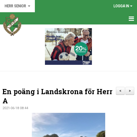
HERR SENIOR
LOGGA IN
HEM
TRUPPEN
NYHETER
KALENDER
BILDGALLERI
En poäng i Landskrona för Herr
<
>
DOKUMENT
A
2021-06-18 08:44
KONTAKT
MATCHER