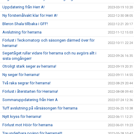
Uppdatering från Herr A!
2023-03-19 10:20
Ny förstemålvakt klar för Herr A!
2022-12-30 08:05
Bleron Shala tillbaka i GFF!
2022-12-21 20:17
Avslutning för herrarna
2022-11-12 15:03
Förlust i Teckomatorp och säsongen därmed över för
2022-10-11 22:24
herrarna!
Segertåget rullar vidare för herrarna och nu avgörs allt i
2022-09-26 16:35
sista omgången!
Otroligt stark seger av herrarna!
2022-09-19 20:31
Ny seger för herrarna!
2022-09-11 14:55
Två raka segrar för herrarna!
2022-08-29 20:44
Förlust i återstarten för Herrarna!
2022-08-08 09:40
Sommaruppdatering från Herr A
2022-07-24 12:36
Tuff avslutning på vårsäsongen för herrarna
2022-06-25 10:38
Nytt kryss för herrarna!
2022-06-11 12:21
Förlust mot Höör för herrarna
2022-06-01 19:23
Tre underbara poäng för herrarna!!!
2022-05-28 10:47