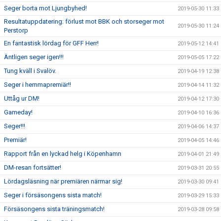
Seger borta mot Ljungbyhed!
2019-05-30 11:33
Resultatuppdatering: förlust mot BBK och storseger mot
2019-05-30 11:24
Perstorp
En fantastisk lördag för GFF Herr!
2019-05-12 14:41
Äntligen seger igen!!!
2019-05-05 17:22
Tung kväll i Svalöv.
2019-04-19 12:38
Seger i hemmapremiär!!
2019-04-14 11:32
Uttåg ur DM!
2019-04-12 17:30
Gameday!
2019-04-10 16:36
Seger!!!
2019-04-06 14:37
Premiär!
2019-04-05 14:46
Rapport från en lyckad helg i Köpenhamn
2019-04-01 21:49
DM-resan fortsätter!
2019-03-31 20:55
Lördagsläsning när premiären närmar sig!
2019-03-30 09:41
Seger i försäsongens sista match!
2019-03-29 15:33
Försäsongens sista träningsmatch!
2019-03-28 09:58