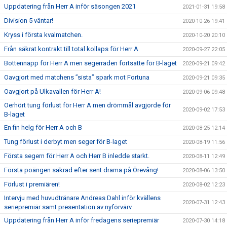
Uppdatering från Herr A inför säsongen 2021
2021-01-31 19:58
Division 5 väntar!
2020-10-26 19:41
Kryss i första kvalmatchen.
2020-10-20 20:10
Från säkrat kontrakt till total kollaps för Herr A
2020-09-27 22:05
Bottennapp för Herr A men segerraden fortsatte för B-laget
2020-09-21 09:42
Oavgjort med matchens ”sista” spark mot Fortuna
2020-09-21 09:35
Oavgjort på Ulkavallen för Herr A!
2020-09-06 09:48
Oerhört tung förlust för Herr A men drömmål avgjorde för
2020-09-02 17:53
B-laget
En fin helg för Herr A och B
2020-08-25 12:14
Tung förlust i derbyt men seger för B-laget
2020-08-19 11:56
Första segern för Herr A och Herr B inledde starkt.
2020-08-11 12:49
Första poängen säkrad efter sent drama på Örevång!
2020-08-06 13:50
Förlust i premiären!
2020-08-02 12:23
Intervju med huvudtränare Andreas Dahl inför kvällens
2020-07-31 12:43
seriepremiär samt presentation av nyförvärv
Uppdatering från Herr A inför fredagens seriepremiär
2020-07-30 14:18