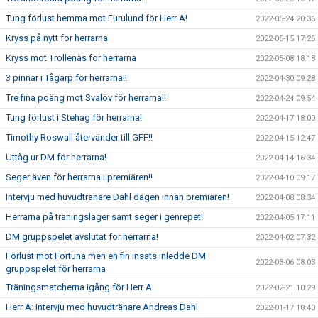
Tung förlust hemma mot Furulund för Herr A!
2022-05-24 20:36
Kryss på nytt för herrarna
2022-05-15 17:26
Kryss mot Trollenäs för herrarna
2022-05-08 18:18
3 pinnar i Tågarp för herrarna!!
2022-04-30 09:28
Tre fina poäng mot Svalöv för herrarna!!
2022-04-24 09:54
Tung förlust i Stehag för herrarna!
2022-04-17 18:00
Timothy Roswall återvänder till GFF!!
2022-04-15 12:47
Uttåg ur DM för herrarna!
2022-04-14 16:34
Seger även för herrarna i premiären!!
2022-04-10 09:17
Intervju med huvudtränare Dahl dagen innan premiären!
2022-04-08 08:34
Herrarna på träningsläger samt seger i genrepet!
2022-04-05 17:11
DM gruppspelet avslutat för herrarna!
2022-04-02 07:32
Förlust mot Fortuna men en fin insats inledde DM
2022-03-06 08:03
gruppspelet för herrarna
Träningsmatcherna igång för Herr A
2022-02-21 10:29
Herr A: Intervju med huvudtränare Andreas Dahl
2022-01-17 18:40