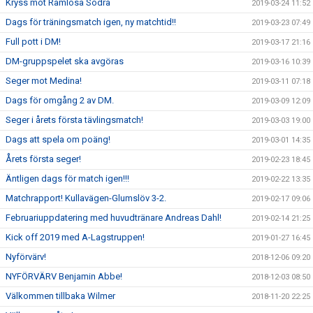
Kryss mot Ramlösa Södra
2019-03-24 11:52
Dags för träningsmatch igen, ny matchtid!!
2019-03-23 07:49
Full pott i DM!
2019-03-17 21:16
DM-gruppspelet ska avgöras
2019-03-16 10:39
Seger mot Medina!
2019-03-11 07:18
Dags för omgång 2 av DM.
2019-03-09 12:09
Seger i årets första tävlingsmatch!
2019-03-03 19:00
Dags att spela om poäng!
2019-03-01 14:35
Årets första seger!
2019-02-23 18:45
Äntligen dags för match igen!!!
2019-02-22 13:35
Matchrapport! Kullavägen-Glumslöv 3-2.
2019-02-17 09:06
Februariuppdatering med huvudtränare Andreas Dahl!
2019-02-14 21:25
Kick off 2019 med A-Lagstruppen!
2019-01-27 16:45
Nyförvärv!
2018-12-06 09:20
NYFÖRVÄRV Benjamin Abbe!
2018-12-03 08:50
Välkommen tillbaka Wilmer
2018-11-20 22:25