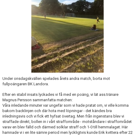
Under onsdagskvällen spelades årets andra match, borta mot
fullpoängaren BK Landora.
Efter en stabil insats lyckades vi få med en poäng, vi lät ass.tränare
Magnus Persson sammanfatta matchen:
Våra inledande minuter var ungefär som vi hade pratat om, vi ville komma
bakom backlinjen och där hota med löpningar - det kändes bra
inledningsvis och vi fick ett hyfsat övertag. Men från ingenstans blev vi
straffade direkt, bollen in i vårt straffområde - motståndare i straffområdet
varav en blev fälld och därmed solklar straff och 1-0 till hemmalaget. Här
hamnade vi i en lite sämre period men lyckligtvis kunde Erik kvittera efter 22