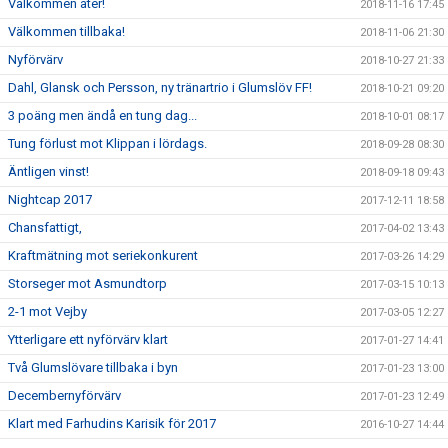
Välkommen åter!
2018-11-16 17:45
Välkommen tillbaka!
2018-11-06 21:30
Nyförvärv
2018-10-27 21:33
Dahl, Glansk och Persson, ny tränartrio i Glumslöv FF!
2018-10-21 09:20
3 poäng men ändå en tung dag...
2018-10-01 08:17
Tung förlust mot Klippan i lördags.
2018-09-28 08:30
Äntligen vinst!
2018-09-18 09:43
Nightcap 2017
2017-12-11 18:58
Chansfattigt,
2017-04-02 13:43
Kraftmätning mot seriekonkurent
2017-03-26 14:29
Storseger mot Asmundtorp
2017-03-15 10:13
2-1 mot Vejby
2017-03-05 12:27
Ytterligare ett nyförvärv klart
2017-01-27 14:41
Två Glumslövare tillbaka i byn
2017-01-23 13:00
Decembernyförvärv
2017-01-23 12:49
Klart med Farhudins Karisik för 2017
2016-10-27 14:44