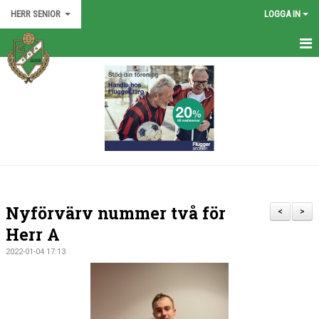
HERR SENIOR
LOGGA IN
HEM
TRUPPEN
NYHETER
KALENDER
BILDGALLERI
Nyförvärv nummer två för
<
>
DOKUMENT
Herr A
2022-01-04 17:13
KONTAKT
MATCHER