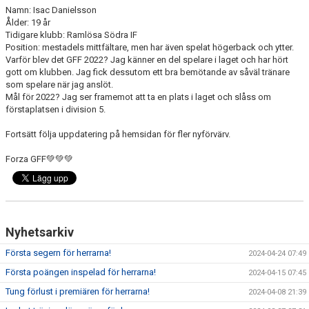
Namn: Isac Danielsson
Ålder: 19 år
Tidigare klubb: Ramlösa Södra IF
Position: mestadels mittfältare, men har även spelat högerback och ytter.
Varför blev det GFF 2022? Jag känner en del spelare i laget och har hört
gott om klubben. Jag fick dessutom ett bra bemötande av såväl tränare
som spelare när jag anslöt.
Mål för 2022? Jag ser framemot att ta en plats i laget och slåss om
förstaplatsen i division 5.
Fortsätt följa uppdatering på hemsidan för fler nyförvärv.
Forza GFF💚💚💚
Nyhetsarkiv
Första segern för herrarna!
2024-04-24 07:49
Första poängen inspelad för herrarna!
2024-04-15 07:45
Tung förlust i premiären för herrarna!
2024-04-08 21:39