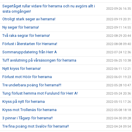
Segertåget rullar vidare för herrarna och nu avgörs allt i
2022-09-26 16:35
sista omgången!
Otroligt stark seger av herrarna!
2022-09-19 20:31
Ny seger för herrarna!
2022-09-11 14:55
Två raka segrar för herrarna!
2022-08-29 20:44
Förlust i återstarten för Herrarna!
2022-08-08 09:40
Sommaruppdatering från Herr A
2022-07-24 12:36
Tuff avslutning på vårsäsongen för herrarna
2022-06-25 10:38
Nytt kryss för herrarna!
2022-06-11 12:21
Förlust mot Höör för herrarna
2022-06-01 19:23
Tre underbara poäng för herrarna!!!
2022-05-28 10:47
Tung förlust hemma mot Furulund för Herr A!
2022-05-24 20:36
Kryss på nytt för herrarna
2022-05-15 17:26
Kryss mot Trollenäs för herrarna
2022-05-08 18:18
3 pinnar i Tågarp för herrarna!!
2022-04-30 09:28
Tre fina poäng mot Svalöv för herrarna!!
2022-04-24 09:54