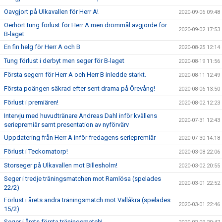
Oavgjort på Ulkavallen för Herr A!
2020-09-06 09:48
Oerhört tung förlust för Herr A men drömmål avgjorde för
2020-09-02 17:53
B-laget
En fin helg för Herr A och B
2020-08-25 12:14
Tung förlust i derbyt men seger för B-laget
2020-08-19 11:56
Första segern för Herr A och Herr B inledde starkt.
2020-08-11 12:49
Första poängen säkrad efter sent drama på Örevång!
2020-08-06 13:50
Förlust i premiären!
2020-08-02 12:23
Intervju med huvudtränare Andreas Dahl inför kvällens
2020-07-31 12:43
seriepremiär samt presentation av nyförvärv
Uppdatering från Herr A inför fredagens seriepremiär
2020-07-30 14:18
Förlust i Teckomatorp!
2020-03-08 22:06
Storseger på Ulkavallen mot Billesholm!
2020-03-02 20:55
Seger i tredje träningsmatchen mot Ramlösa (spelades
2020-03-01 22:52
22/2)
Förlust i årets andra träningsmatch mot Vallåkra (spelades
2020-03-01 22:46
15/2)
Seger i årets första träningsmatch!