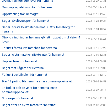
Lyckat träningsläger över för herrarna
2024-03-27 07:31
Dm gruppspelet avslutat för herrarna
2024-03-21 14:42
Uppdatering från herrlaget
2024-03-11 19:43
Seger i Svalövscupen för herrarna!
2023-11-28 19:37
Seger i första kvalmatchen mot FC City Trelleborg för
2023-10-24 18:57
herrarna
Otrolig vändning av herrarna gör att hoppet om division 4
2023-10-15 10:09
lever!
Förlust i första kvalmatchen för herrarna!
2023-10-13 07:29
Seger i sista matchen räckte inte för herrarna!
2023-10-09 12:33
Hoppet lever för herrarna!
2023-10-02 09:51
Seger mot Tågarp för Herrarna!
2023-09-19 09:39
Förlust i seriefinalen för herrarna!
2023-09-11 12:19
9 av 12 poäng för herrarna efter sommaruppehållet!
2023-09-03 16:51
En förlust och en vinst för herrarna innan
2023-06-27 20:44
sommaruppehållet!
Storseger för herrarna!
2023-06-11 22:27
Seger efter en ny tät match för herrarna!
2023-06-07 22:00