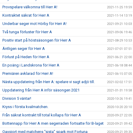
Provspelare välkomna till Herr A!
2021-11-25 19:59
Kontraktet säkrat för Herr A
2021-11-14 13:19
Underbar seger mot Hörby för Herr A!
2021-09-21 10:03
Två tunga förluster för Herr A
2021-09-06 19:46
Positiv start på höstsäsongen för Herr A
2021-08-29 10:53
Äntligen seger för Herr A
2021-07-01 07:51
Förlust på Heden för Herr A
2021-06-21 22:00
En poäng i Landskrona för Herr A
2021-06-18 08:44
Premiären avklarad för Herr A!
2021-06-15 07:05
Nästa uppdatering från Herr A: spelare vi sagt adjö till.
2021-02-02 17:51
Uppdatering från Herr A inför säsongen 2021
2021-01-31 19:58
Division 5 väntar!
2020-10-26 19:41
Kryss i första kvalmatchen.
2020-10-20 20:10
Från säkrat kontrakt till total kollaps för Herr A
2020-09-27 22:05
Bottennapp för Herr A men segerraden fortsatte för B-laget
2020-09-21 09:42
Oavgjort med matchens ”sista” spark mot Fortuna
2020-09-21 09:35