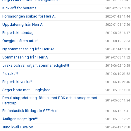
2020-02-09 20:47
Kick-off för herrarna!
2020-02-02 13:33
Försäsongen spikad för Herr A!
2020-01-12 11:44
Uppdatering från Herr A
2020-01-04 17:26
En perfekt söndag!
2019-08-26 16:17
Oavgjort i återstarten!
2019-08-12 17:33
Ny sommarläsning från Herr A!
2019-07-14 10:30
Sommarläsning från Herr A
2019-07-03 11:32
5 raka och välförtjänt sommarledighet!!!
2019-06-22 10:28
4:e raka!!!
2019-06-10 21:52
En perfekt vecka!!
2019-06-10 21:46
Seger borta mot Ljungbyhed!
2019-05-30 11:33
Resultatuppdatering: förlust mot BBK och storseger mot
2019-05-30 11:24
Perstorp
En fantastisk lördag för GFF Herr!
2019-05-12 14:41
Äntligen seger igen!!!
2019-05-05 17:22
Tung kväll i Svalöv.
2019-04-19 12:38