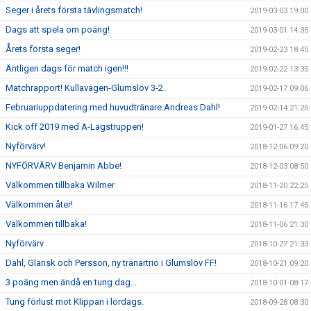
Seger i årets första tävlingsmatch!
2019-03-03 19:00
Dags att spela om poäng!
2019-03-01 14:35
Årets första seger!
2019-02-23 18:45
Äntligen dags för match igen!!!
2019-02-22 13:35
Matchrapport! Kullavägen-Glumslöv 3-2.
2019-02-17 09:06
Februariuppdatering med huvudtränare Andreas Dahl!
2019-02-14 21:25
Kick off 2019 med A-Lagstruppen!
2019-01-27 16:45
Nyförvärv!
2018-12-06 09:20
NYFÖRVÄRV Benjamin Abbe!
2018-12-03 08:50
Välkommen tillbaka Wilmer
2018-11-20 22:25
Välkommen åter!
2018-11-16 17:45
Välkommen tillbaka!
2018-11-06 21:30
Nyförvärv
2018-10-27 21:33
Dahl, Glansk och Persson, ny tränartrio i Glumslöv FF!
2018-10-21 09:20
3 poäng men ändå en tung dag...
2018-10-01 08:17
Tung förlust mot Klippan i lördags.
2018-09-28 08:30