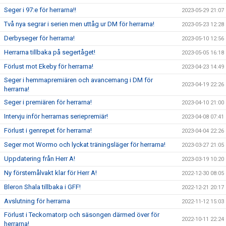
Seger i 97:e för herrarna!!
2023-05-29 21:07
Två nya segrar i serien men uttåg ur DM för herrarna!
2023-05-23 12:28
Derbyseger för herrarna!
2023-05-10 12:56
Herrarna tillbaka på segertåget!
2023-05-05 16:18
Förlust mot Ekeby för herrarna!
2023-04-23 14:49
Seger i hemmapremiären och avancemang i DM för
2023-04-19 22:26
herrarna!
Seger i premiären för herrarna!
2023-04-10 21:00
Intervju inför herrarnas seriepremiär!
2023-04-08 07:41
Förlust i genrepet för herrarna!
2023-04-04 22:26
Seger mot Wormo och lyckat träningsläger för herrarna!
2023-03-27 21:05
Uppdatering från Herr A!
2023-03-19 10:20
Ny förstemålvakt klar för Herr A!
2022-12-30 08:05
Bleron Shala tillbaka i GFF!
2022-12-21 20:17
Avslutning för herrarna
2022-11-12 15:03
Förlust i Teckomatorp och säsongen därmed över för
2022-10-11 22:24
herrarna!