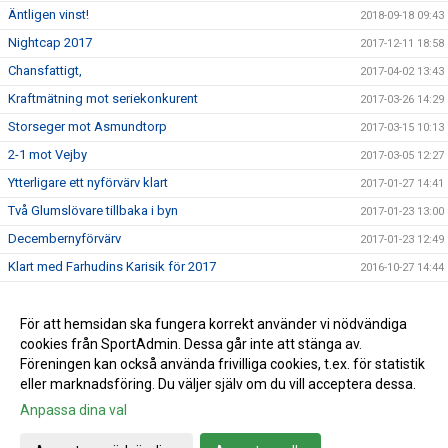
Äntligen vinst!
2018-09-18 09:43
Nightcap 2017
2017-12-11 18:58
Chansfattigt,
2017-04-02 13:43
Kraftmätning mot seriekonkurent
2017-03-26 14:29
Storseger mot Asmundtorp
2017-03-15 10:13
2-1 mot Vejby
2017-03-05 12:27
Ytterligare ett nyförvärv klart
2017-01-27 14:41
Två Glumslövare tillbaka i byn
2017-01-23 13:00
Decembernyförvärv
2017-01-23 12:49
Klart med Farhudins Karisik för 2017
2016-10-27 14:44
Alla till IP på lördag!
2016-10-20 13:47
STORSEGER FÖR HERR A
För att hemsidan ska fungera korrekt använder vi nödvändiga
2016-08-28 20:51
cookies från SportAdmin. Dessa går inte att stänga av.
BRA START PÅ HÖSTEN FÖR HERR A
2016-08-28 20:49
Föreningen kan också använda frivilliga cookies, t.ex. för statistik
eller marknadsföring. Du väljer själv om du vill acceptera dessa.
Anpassa dina val
Cookie-inställningar
Gå till Webbversion