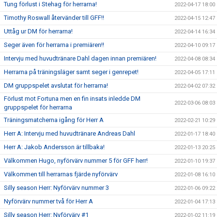
Tung förlust i Stehag för herrarna!
2022-04-17 18:00
Timothy Roswall återvänder till GFF!!
2022-04-15 12:47
Uttåg ur DM för herrarna!
2022-04-14 16:34
Seger även för herrarna i premiären!!
2022-04-10 09:17
Intervju med huvudtränare Dahl dagen innan premiären!
2022-04-08 08:34
Herrarna på träningsläger samt seger i genrepet!
2022-04-05 17:11
DM gruppspelet avslutat för herrarna!
2022-04-02 07:32
Förlust mot Fortuna men en fin insats inledde DM
2022-03-06 08:03
gruppspelet för herrarna
Träningsmatcherna igång för Herr A
2022-02-21 10:29
Herr A: Intervju med huvudtränare Andreas Dahl
2022-01-17 18:40
Herr A: Jakob Andersson är tillbaka!
2022-01-13 20:25
Välkommen Hugo, nyförvärv nummer 5 för GFF herr!
2022-01-10 19:37
Välkommen till herrarnas fjärde nyförvärv
2022-01-08 16:10
Silly season Herr: Nyförvärv nummer 3
2022-01-06 09:22
Nyförvärv nummer två för Herr A
2022-01-04 17:13
Silly season Herr: Nyförvärv #1
2022-01-02 11:19