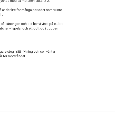
vi lyckas med så matchen slutar 2-2.
 är där lite för många perioder som vi inte
l .
 på säsongen och det har vi visat på ett bra
matcher vi spelar och ett gott go i truppen
gare steg i rätt riktning och sen väntar
tår för motståndet.