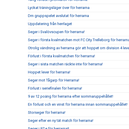
Lyckat träningsläger över för herrarna
Dm gruppspelet avslutat för herrarna
Uppdatering från herrlaget
Seger i Svalövscupen för herrarna!
Seger i första kvalmatchen mot FC City Trelleborg för herrarn
Otrolig vändning av herrarna gör att hoppet om division 4 leve
Förlust i första kvalmatchen för herrarna!
Seger i sista matchen räckte inte för herrarna!
Hoppet lever för herrarna!
Seger mot Tågarp för Herrarna!
Förlust i seriefinalen för herrarna!
9 av 12 poäng för herrarna efter sommaruppehållet!
En förlust och en vinst för herrarna innan sommaruppehållet!
Storseger för herrarna!
Seger efter en ny tät match för herrarna!
Seger i 97:e för herrarna!!