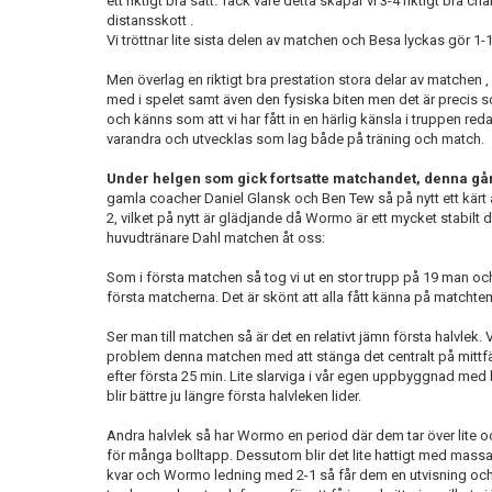
ett riktigt bra sätt. Tack vare detta skapar vi 3-4 riktigt bra c
distansskott .
Vi tröttnar lite sista delen av matchen och Besa lyckas gör 1-1
Men överlag en riktigt bra prestation stora delar av matchen , s
med i spelet samt även den fysiska biten men det är precis s
och känns som att vi har fått in en härlig känsla i truppen redan 
varandra och utvecklas som lag både på träning och match.
Under helgen som gick fortsatte matchandet, denna gå
gamla coacher Daniel Glansk och Ben Tew så på nytt ett kärt
2, vilket på nytt är glädjande då Wormo är ett mycket stabilt 
huvudtränare Dahl matchen åt oss:
Som i första matchen så tog vi ut en stor trupp på 19 man och
första matcherna. Det är skönt att alla fått känna på matcht
Ser man till matchen så är det en relativt jämn första halvlek. Vi
problem denna matchen med att stänga det centralt på mittfält
efter första 25 min. Lite slarviga i vår egen uppbyggnad med b
blir bättre ju längre första halvleken lider.
Andra halvlek så har Wormo en period där dem tar över lite och 
för många bolltapp. Dessutom blir det lite hattigt med massa
kvar och Wormo ledning med 2-1 så får dem en utvisning och 