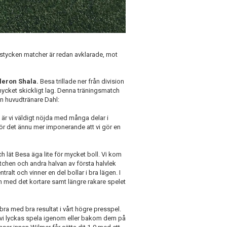
 stycken matcher är redan avklarade, mot
Bleron Shala.
Besa trillade ner från division
 mycket skickligt lag. Denna träningsmatch
n huvudtränare Dahl:
 är vi väldigt nöjda med många delar i
gör det ännu mer imponerande att vi gör en
och lät Besa äga lite för mycket boll. Vi kom
tchen och andra halvan av första halvlek
tralt och vinner en del bollar i bra lägen. I
ion med det kortare samt längre rakare spelet
 bra med bra resultat i vårt högre presspel.
 vi lyckas spela igenom eller bakom dem på