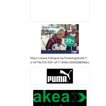
https://www.folkspel.se/foreningsbutik/?
s=ef74e729-3f01-ef11-844d-005056809ebc