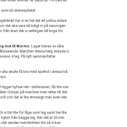
hanser innan Wilmer får sätta dit 1-0 med ett
 som bli slutresultatet .
jälvklart har vi en hel del att jobba vidare
om det ska vara så tidigt in på säsongen
från start där vi verkligen vill kriga för
ng mot IK Wormo.
Laget tränas av våra
 återseende. Matchen denna helg slutade 2-
division 4 lag. På nytt sammanfattar
 alla skulle få bra med speltid i dessa två
empo.
 ligger hyfsat rätt i defensiven, får lite mer
et i början på matchen men rättar till det
oll och det är lite stressigt men även det
vi blir lite för låga som lag samt har lite
 byten från bägge lag. När det är 20 min
det vänder matchbilden lite så vi kan