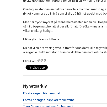
trycka upp laget och forcera för att få in en kvittering vilket 
Överlag så återigen en del bra perioder i matchen men idag så
riktigt kommer upp i nivå som vi vill, då främst spelet med bol
Men har tryckt mycket på vinnarmentaliteten redan nu i början
sätt i bägge matcher att vi ger allt för att försöka vinna alla 
vilket är riktigt härligt .
Målskyttar: Isac och Bruce
Nu har vi en bra träningsvecka framför oss där vi ska ta ytterli
återigen ett tufft motstånd från div 4 till helgen när Fortuna s
Forza GFF💚💚💚
Nyhetsarkiv
Första segern för herrarna!
Första poängen inspelad för herrarna!
Tung förlust i premiären för herrarna!