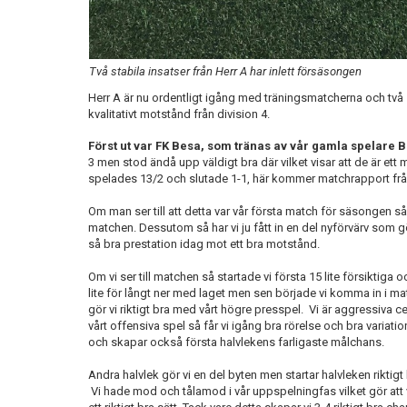
Två stabila insatser från Herr A har inlett försäsongen
Herr A är nu ordentligt igång med träningsmatcherna och två
kvalitativt motstånd från division 4.
Först ut var FK Besa, som tränas av vår gamla spelare 
3 men stod ändå upp väldigt bra där vilket visar att de är ett
spelades 13/2 och slutade 1-1, här kommer matchrapport frå
Om man ser till att detta var vår första match för säsongen så
matchen. Dessutom så har vi ju fått in en del nyförvärv som 
så bra prestation idag mot ett bra motstånd.
Om vi ser till matchen så startade vi första 15 lite försiktiga 
lite för långt ner med laget men sen började vi komma in i ma
gör vi riktigt bra med vårt högre presspel. Vi är aggressiva cen
vårt offensiva spel så får vi igång bra rörelse och bra variat
och skapar också första halvlekens farligaste målchans.
Andra halvlek gör vi en del byten men startar halvleken riktigt
Vi hade mod och tålamod i vår uppspelningfas vilket gör att