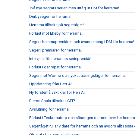
Två nya segrar i serien men uttåg ur DM för herrarna!
Derbyseger för herrarna!
Herrarna tillbaka på segertåget!
Förlust mot Ekeby för herrarna!
Seger i hemmapremiären och avancemang i DM för herrarna!
Seger i premiären för herrarna!
Intervju inför herrarnas seriepremiär!
Förlust i genrepet för herrarna!
Seger mot Wormo och lyckat träningsläger för herrarna!
Uppdatering från Herr A!
Ny förstemålvakt klar för Herr A!
Bleron Shala tillbaka i GFF!
Avslutning för herrarna
Förlust i Teckomatorp och säsongen därmed över för herrarn
Segertåget rullar vidare för herrarna och nu avgörs allt i sis
Otroligt stark seger av herrarna!