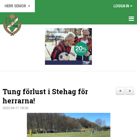
HERR SENIOR
LOGGA IN
HEM
TRUPPEN
NYHETER
KALENDER
BILDGALLERI
Tung förlust i Stehag för
<
>
DOKUMENT
herrarna!
2022-04-17 18:00
KONTAKT
MATCHER