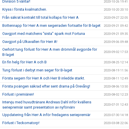
Division 5 väntar!
2020-10-26 19:41
Kryss i första kvalmatchen.
2020-10-20 20:10
Från säkrat kontrakt till total kollaps för Herr A
2020-09-27 22:05
Bottennapp för Herr A men segerraden fortsatte för B-laget
2020-09-21 09:42
Oavgjort med matchens ”sista” spark mot Fortuna
2020-09-21 09:35
Oavgjort på Ulkavallen för Herr A!
2020-09-06 09:48
Oerhört tung förlust för Herr A men drömmål avgjorde för
2020-09-02 17:53
B-laget
En fin helg för Herr A och B
2020-08-25 12:14
Tung förlust i derbyt men seger för B-laget
2020-08-19 11:56
Första segern för Herr A och Herr B inledde starkt.
2020-08-11 12:49
Första poängen säkrad efter sent drama på Örevång!
2020-08-06 13:50
Förlust i premiären!
2020-08-02 12:23
Intervju med huvudtränare Andreas Dahl inför kvällens
2020-07-31 12:43
seriepremiär samt presentation av nyförvärv
Uppdatering från Herr A inför fredagens seriepremiär
2020-07-30 14:18
Förlust i Teckomatorp!
2020-03-08 22:06