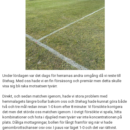
Under lördagen var det dags för herrarnas andra omgång då vi reste till
Stehag. Med oss hade vi en fin försäsong och premiär men detta skulle
visa sig bli raka motsatsen tyvärr.
Direkt, och sedan matchen igenom, hade vi stora problem med
hemmalagets längre bollar bakom oss och Stehag hade kunnat göra både
två och tre mål redan innan 1-0 kom efter 8 minuter. Vi försökte korrigera
det men det störde oss matchen igenom. I övrigt försökte vi spela, hitta
kombinationer och hota i djupled men tyvärr var inte koncentrationen på
plats. Dåliga mottagningar, bollen för långt framför sig när vi hade
genombrottschanser osv osv. I paus var läget 1-0 och det var rättvist.