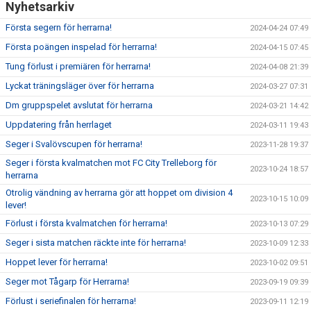
Nyhetsarkiv
Första segern för herrarna!
2024-04-24 07:49
Första poängen inspelad för herrarna!
2024-04-15 07:45
Tung förlust i premiären för herrarna!
2024-04-08 21:39
Lyckat träningsläger över för herrarna
2024-03-27 07:31
Dm gruppspelet avslutat för herrarna
2024-03-21 14:42
Uppdatering från herrlaget
2024-03-11 19:43
Seger i Svalövscupen för herrarna!
2023-11-28 19:37
Seger i första kvalmatchen mot FC City Trelleborg för
2023-10-24 18:57
herrarna
Otrolig vändning av herrarna gör att hoppet om division 4
2023-10-15 10:09
lever!
Förlust i första kvalmatchen för herrarna!
2023-10-13 07:29
Seger i sista matchen räckte inte för herrarna!
2023-10-09 12:33
Hoppet lever för herrarna!
2023-10-02 09:51
Seger mot Tågarp för Herrarna!
2023-09-19 09:39
Förlust i seriefinalen för herrarna!
2023-09-11 12:19