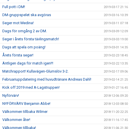
Full pott i DM!
2019-03-17 21:16
DM-gruppspelet ska avgöras
2019-03-16 10:39
Seger mot Medina!
2019-03-11 07:18
Dags för omgång 2 av DM.
2019-03-09 12:09
Seger i årets första tävlingsmatch!
2019-03-03 19:00
Dags att spela om poäng!
2019-03-01 14:35
Årets första seger!
2019-02-23 18:45
Äntligen dags för match igen!!!
2019-02-22 13:35
Matchrapport! Kullavägen-Glumslöv 3-2.
2019-02-17 09:06
Februariuppdatering med huvudtränare Andreas Dahl!
2019-02-14 21:25
Kick off 2019 med A-Lagstruppen!
2019-01-27 16:45
Nyförvärv!
2018-12-06 09:20
NYFÖRVÄRV Benjamin Abbe!
2018-12-03 08:50
Välkommen tillbaka Wilmer
2018-11-20 22:25
Välkommen åter!
2018-11-16 17:45
Välkommen tillbaka!
2018-11-06 21:30