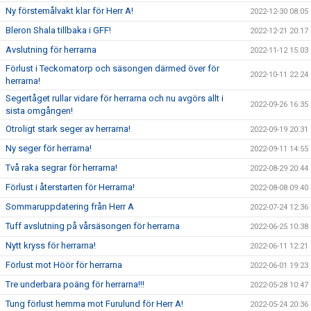
Ny förstemålvakt klar för Herr A!
2022-12-30 08:05
Bleron Shala tillbaka i GFF!
2022-12-21 20:17
Avslutning för herrarna
2022-11-12 15:03
Förlust i Teckomatorp och säsongen därmed över för
2022-10-11 22:24
herrarna!
Segertåget rullar vidare för herrarna och nu avgörs allt i
2022-09-26 16:35
sista omgången!
Otroligt stark seger av herrarna!
2022-09-19 20:31
Ny seger för herrarna!
2022-09-11 14:55
Två raka segrar för herrarna!
2022-08-29 20:44
Förlust i återstarten för Herrarna!
2022-08-08 09:40
Sommaruppdatering från Herr A
2022-07-24 12:36
Tuff avslutning på vårsäsongen för herrarna
2022-06-25 10:38
Nytt kryss för herrarna!
2022-06-11 12:21
Förlust mot Höör för herrarna
2022-06-01 19:23
Tre underbara poäng för herrarna!!!
2022-05-28 10:47
Tung förlust hemma mot Furulund för Herr A!
2022-05-24 20:36