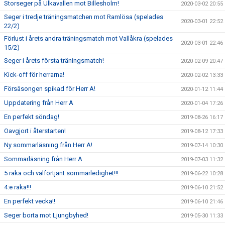
Storseger på Ulkavallen mot Billesholm!
2020-03-02 20:55
Seger i tredje träningsmatchen mot Ramlösa (spelades
2020-03-01 22:52
22/2)
Förlust i årets andra träningsmatch mot Vallåkra (spelades
2020-03-01 22:46
15/2)
Seger i årets första träningsmatch!
2020-02-09 20:47
Kick-off för herrarna!
2020-02-02 13:33
Försäsongen spikad för Herr A!
2020-01-12 11:44
Uppdatering från Herr A
2020-01-04 17:26
En perfekt söndag!
2019-08-26 16:17
Oavgjort i återstarten!
2019-08-12 17:33
Ny sommarläsning från Herr A!
2019-07-14 10:30
Sommarläsning från Herr A
2019-07-03 11:32
5 raka och välförtjänt sommarledighet!!!
2019-06-22 10:28
4:e raka!!!
2019-06-10 21:52
En perfekt vecka!!
2019-06-10 21:46
Seger borta mot Ljungbyhed!
2019-05-30 11:33