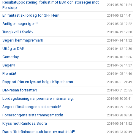
Resultatuppdatering: förlust mot BBK och storseger mot
2019-05-30 11:24
Perstorp
En fantastisk lördag för GFF Herr!
2019-05-12 14:41
Äntligen seger igen!!!
2019-05-05 17:22
Tung kväll i Svalöv.
2019-04-19 12:38
Seger i hemmapremiär!!
2019-04-14 11:32
Uttåg ur DM!
2019-04-12 17:30
Gameday!
2019-04-10 16:36
Seger!!!
2019-04-06 14:37
Premiär!
2019-04-05 14:46
Rapport från en lyckad helg i Köpenhamn
2019-04-01 21:49
DM-resan fortsätter!
2019-03-31 20:55
Lördagsläsning när premiären närmar sig!
2019-03-30 09:41
Seger i försäsongens sista match!
2019-03-29 15:33
Försäsongens sista träningsmatch!
2019-03-28 09:58
Kryss mot Ramlösa Södra
2019-03-24 11:52
Dags för träningsmatch igen, ny matchtid!!
2019-03-23 07:49