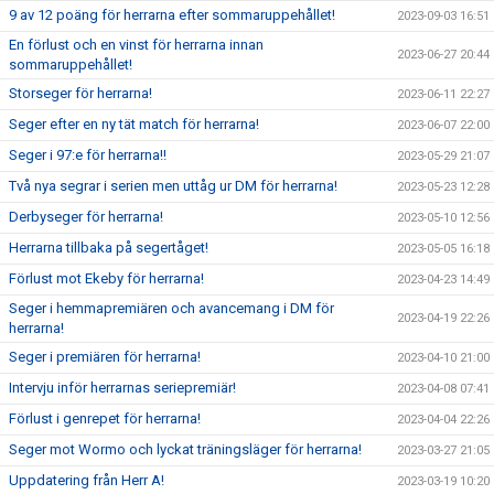
9 av 12 poäng för herrarna efter sommaruppehållet!
2023-09-03 16:51
En förlust och en vinst för herrarna innan
2023-06-27 20:44
sommaruppehållet!
Storseger för herrarna!
2023-06-11 22:27
Seger efter en ny tät match för herrarna!
2023-06-07 22:00
Seger i 97:e för herrarna!!
2023-05-29 21:07
Två nya segrar i serien men uttåg ur DM för herrarna!
2023-05-23 12:28
Derbyseger för herrarna!
2023-05-10 12:56
Herrarna tillbaka på segertåget!
2023-05-05 16:18
Förlust mot Ekeby för herrarna!
2023-04-23 14:49
Seger i hemmapremiären och avancemang i DM för
2023-04-19 22:26
herrarna!
Seger i premiären för herrarna!
2023-04-10 21:00
Intervju inför herrarnas seriepremiär!
2023-04-08 07:41
Förlust i genrepet för herrarna!
2023-04-04 22:26
Seger mot Wormo och lyckat träningsläger för herrarna!
2023-03-27 21:05
Uppdatering från Herr A!
2023-03-19 10:20