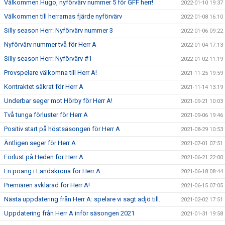
Välkommen Hugo, nyförvärv nummer 5 för GFF herr!
2022-01-10 19:37
Välkommen till herrarnas fjärde nyförvärv
2022-01-08 16:10
Silly season Herr: Nyförvärv nummer 3
2022-01-06 09:22
Nyförvärv nummer två för Herr A
2022-01-04 17:13
Silly season Herr: Nyförvärv #1
2022-01-02 11:19
Provspelare välkomna till Herr A!
2021-11-25 19:59
Kontraktet säkrat för Herr A
2021-11-14 13:19
Underbar seger mot Hörby för Herr A!
2021-09-21 10:03
Två tunga förluster för Herr A
2021-09-06 19:46
Positiv start på höstsäsongen för Herr A
2021-08-29 10:53
Äntligen seger för Herr A
2021-07-01 07:51
Förlust på Heden för Herr A
2021-06-21 22:00
En poäng i Landskrona för Herr A
2021-06-18 08:44
Premiären avklarad för Herr A!
2021-06-15 07:05
Nästa uppdatering från Herr A: spelare vi sagt adjö till.
2021-02-02 17:51
Uppdatering från Herr A inför säsongen 2021
2021-01-31 19:58