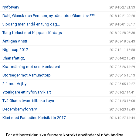
Nyförvärv
2018-10-27 21:33
Dahl, Glansk och Persson, ny tränartrio i Glumslöv FF!
2018-10-21 09:20
3 poäng men ändå en tung dag...
2018-10-01 08:17
Tung förlust mot Klippan i lördags.
2018-09-28 08:30
Äntligen vinst!
2018-09-18 09:43
Nightcap 2017
2017-12-11 18:58
Chansfattigt,
2017-04-02 13:43
Kraftmätning mot seriekonkurent
2017-03-26 14:29
Storseger mot Asmundtorp
2017-03-15 10:13
2-1 mot Vejby
2017-03-05 12:27
Ytterligare ett nyförvärv klart
2017-01-27 14:41
Två Glumslövare tillbaka i byn
2017-01-23 13:00
Decembernyförvärv
2017-01-23 12:49
Klart med Farhudins Karisik för 2017
2016-10-27 14:44
Alla till IP på lördag!
2016-10-20 13:47
STORSEGER FÖR HERR A
För att hemsidan ska fungera korrekt använder vi nödvändiga
2016-08-28 20:51