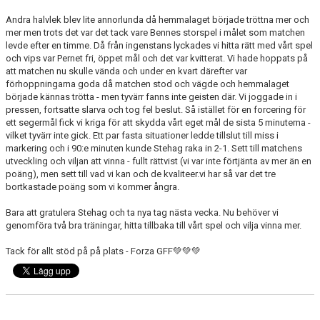
Andra halvlek blev lite annorlunda då hemmalaget började tröttna mer och
mer men trots det var det tack vare Bennes storspel i målet som matchen
levde efter en timme. Då från ingenstans lyckades vi hitta rätt med vårt spel
och vips var Pernet fri, öppet mål och det var kvitterat. Vi hade hoppats på
att matchen nu skulle vända och under en kvart därefter var
förhoppningarna goda då matchen stod och vägde och hemmalaget
började kännas trötta - men tyvärr fanns inte geisten där. Vi joggade in i
pressen, fortsatte slarva och tog fel beslut. Så istället för en forcering för
ett segermål fick vi kriga för att skydda vårt eget mål de sista 5 minuterna -
vilket tyvärr inte gick. Ett par fasta situationer ledde tillslut till miss i
markering och i 90:e minuten kunde Stehag raka in 2-1. Sett till matchens
utveckling och viljan att vinna - fullt rättvist (vi var inte förtjänta av mer än en
poäng), men sett till vad vi kan och de kvaliteer.vi har så var det tre
bortkastade poäng som vi kommer ångra.
Bara att gratulera Stehag och ta nya tag nästa vecka. Nu behöver vi
genomföra två bra träningar, hitta tillbaka till vårt spel och vilja vinna mer.
Tack för allt stöd på på plats - Forza GFF💚💚💚