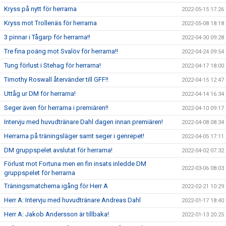
Kryss på nytt för herrarna
2022-05-15 17:26
Kryss mot Trollenäs för herrarna
2022-05-08 18:18
3 pinnar i Tågarp för herrarna!!
2022-04-30 09:28
Tre fina poäng mot Svalöv för herrarna!!
2022-04-24 09:54
Tung förlust i Stehag för herrarna!
2022-04-17 18:00
Timothy Roswall återvänder till GFF!!
2022-04-15 12:47
Uttåg ur DM för herrarna!
2022-04-14 16:34
Seger även för herrarna i premiären!!
2022-04-10 09:17
Intervju med huvudtränare Dahl dagen innan premiären!
2022-04-08 08:34
Herrarna på träningsläger samt seger i genrepet!
2022-04-05 17:11
DM gruppspelet avslutat för herrarna!
2022-04-02 07:32
Förlust mot Fortuna men en fin insats inledde DM
2022-03-06 08:03
gruppspelet för herrarna
Träningsmatcherna igång för Herr A
2022-02-21 10:29
Herr A: Intervju med huvudtränare Andreas Dahl
2022-01-17 18:40
Herr A: Jakob Andersson är tillbaka!
2022-01-13 20:25