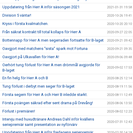
Uppdatering från Herr A inför säsongen 2021
2021-01-31 19:58
Division 5 väntar!
2020-10-26 19:41
Kryss i första kvalmatchen.
2020-10-20 20:10
Från säkrat kontrakt till total kollaps för Herr A
2020-09-27 22:05
Bottennapp för Herr A men segerraden fortsatte för B-laget
2020-09-21 09:42
Oavgjort med matchens ”sista” spark mot Fortuna
2020-09-21 09:35
Oavgjort på Ulkavallen för Herr A!
2020-09-06 09:48
Oerhört tung förlust för Herr A men drömmål avgjorde för
2020-09-02 17:53
B-laget
En fin helg för Herr A och B
2020-08-25 12:14
Tung förlust i derbyt men seger för B-laget
2020-08-19 11:56
Första segern för Herr A och Herr B inledde starkt.
2020-08-11 12:49
Första poängen säkrad efter sent drama på Örevång!
2020-08-06 13:50
Förlust i premiären!
2020-08-02 12:23
Intervju med huvudtränare Andreas Dahl inför kvällens
2020-07-31 12:43
seriepremiär samt presentation av nyförvärv
Uppdatering från Herr A inför fredagens seriepremiär
2020-07-30 14:18