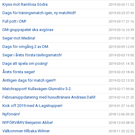
Kryss mot Ramlösa Södra
2019-03-24 11:52
Dags för träningsmatch igen, ny matchtid!!
2019-03-23 07:49
Full pott i DM!
2019-03-17 21:16
DM-gruppspelet ska avgöras
2019-03-16 10:39
Seger mot Medina!
2019-03-11 07:18
Dags för omgång 2 av DM.
2019-03-09 12:09
Seger i årets första tävlingsmatch!
2019-03-03 19:00
Dags att spela om poäng!
2019-03-01 14:35
Årets första seger!
2019-02-23 18:45
Äntligen dags för match igen!!!
2019-02-22 13:35
Matchrapport! Kullavägen-Glumslöv 3-2.
2019-02-17 09:06
Februariuppdatering med huvudtränare Andreas Dahl!
2019-02-14 21:25
Kick off 2019 med A-Lagstruppen!
2019-01-27 16:45
Nyförvärv!
2018-12-06 09:20
NYFÖRVÄRV Benjamin Abbe!
2018-12-03 08:50
Välkommen tillbaka Wilmer
2018-11-20 22:25