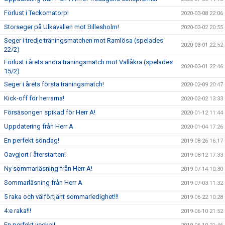
Förlust i Teckomatorp!
2020-03-08 22:06
Storseger på Ulkavallen mot Billesholm!
2020-03-02 20:55
Seger i tredje träningsmatchen mot Ramlösa (spelades
2020-03-01 22:52
22/2)
Förlust i årets andra träningsmatch mot Vallåkra (spelades
2020-03-01 22:46
15/2)
Seger i årets första träningsmatch!
2020-02-09 20:47
Kick-off för herrarna!
2020-02-02 13:33
Försäsongen spikad för Herr A!
2020-01-12 11:44
Uppdatering från Herr A
2020-01-04 17:26
En perfekt söndag!
2019-08-26 16:17
Oavgjort i återstarten!
2019-08-12 17:33
Ny sommarläsning från Herr A!
2019-07-14 10:30
Sommarläsning från Herr A
2019-07-03 11:32
5 raka och välförtjänt sommarledighet!!!
2019-06-22 10:28
4:e raka!!!
2019-06-10 21:52
En perfekt vecka!!