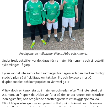
Fredagens tre målskyttar: Filip J, Abbe och Anton L.
Under fredagskvällen var det dags för ny match för herrarna och vi reste till
nykomlingen Tågarp.
Tyvärr var det inte så bra förutsättningar för någon av lagen med en otroligt
studsig plan så vi fick lägga om taktiken lite och fokusera mer på
djupledsspelet och kampspelet än vårt vanliga lir.
Vi fick dock en kanonstart på matchen och redan efter 7 minuter stod det
0-2. Först en frispark där Abbe var först på den andra returen och rakade in
ledningsmålet, och omgående därefter gjorde vi ett snyggt spelmål då
Filip J frispelades genom en genombrottslöpning från mitten och ensam