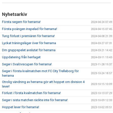
Nyhetsarkiv
Första segern för herrarna!
2024-04-24 07:49
Första poängen inspelad för herrarna!
2024-04-15 07:45
Tung förlust i premiären för herrarna!
2024-04-08 21:39
Lyckat träningsläger över för herrarna
2024-03-27 07:31
Dm gruppspelet avslutat för herrarna
2024-03-21 14:42
Uppdatering från herrlaget
2024-03-11 19:43
Seger i Svalövscupen för herrarna!
2023-11-28 19:37
Seger i första kvalmatchen mot FC City Trelleborg för
2023-10-24 18:57
herrarna
Otrolig vändning av herrarna gör att hoppet om division 4
2023-10-15 10:09
lever!
Förlust i första kvalmatchen för herrarna!
2023-10-13 07:29
Seger i sista matchen räckte inte för herrarna!
2023-10-09 12:33
Hoppet lever för herrarna!
2023-10-02 09:51