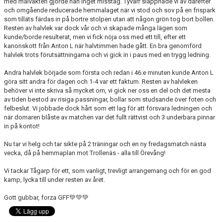
med målvakten gjorde han inget misstag. Tyvärr slappnade vi av därefter
och omgående reducerade hemmalaget när vi stod och sov på en frispark
som tilläts färdas in på bortre stolpen utan att någon grön tog bort bollen.
Resten av halvlek var dock vår och vi skapade många lägen som
kunde/borde resulterat, men vi fick nöja oss med ett till, efter ett
kanonskott från Anton L när halvtimmen hade gått. En bra genomförd
halvlek trots förutsättningarna och vi gick in i paus med en trygg ledning.
Andra halvlek började som första och redan i 46:e minuten kunde Anton L
göra sitt andra för dagen och 1-4 var ett faktum. Resten av halvleken
behöver vi inte skriva så mycket om, vi gick ner oss en del och det mesta
av tiden bestod av risiga passningar, bollar som studsande över foten och
felbeslut. Vi jobbade dock hårt som ett lag för att försvara ledningen och
när domaren blåste av matchen var det fullt rättvist och 3 underbara pinnar
in på kontot!
Nu tar vi helg och tar sikte på 2 träningar och en ny fredagsmatch nästa
vecka, då på hemmaplan mot Trollenäs - alla till Örevång!
Vi tackar Tågarp för ett, som vanligt, trevligt arrangemang och för en god
kamp, lycka till under resten av året.
Gott gubbar, forza GFF💚💚💚