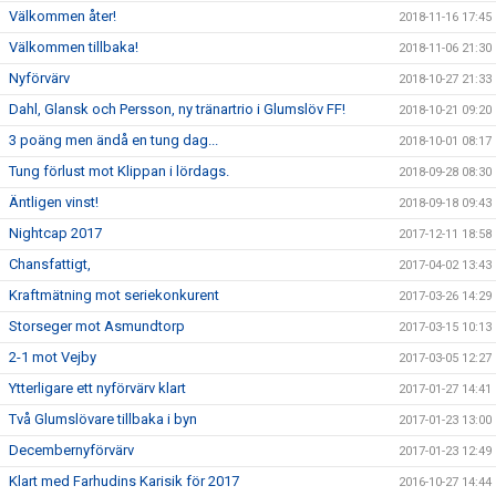
Välkommen åter!
2018-11-16 17:45
Välkommen tillbaka!
2018-11-06 21:30
Nyförvärv
2018-10-27 21:33
Dahl, Glansk och Persson, ny tränartrio i Glumslöv FF!
2018-10-21 09:20
3 poäng men ändå en tung dag...
2018-10-01 08:17
Tung förlust mot Klippan i lördags.
2018-09-28 08:30
Äntligen vinst!
2018-09-18 09:43
Nightcap 2017
2017-12-11 18:58
Chansfattigt,
2017-04-02 13:43
Kraftmätning mot seriekonkurent
2017-03-26 14:29
Storseger mot Asmundtorp
2017-03-15 10:13
2-1 mot Vejby
2017-03-05 12:27
Ytterligare ett nyförvärv klart
2017-01-27 14:41
Två Glumslövare tillbaka i byn
2017-01-23 13:00
Decembernyförvärv
2017-01-23 12:49
Klart med Farhudins Karisik för 2017
2016-10-27 14:44