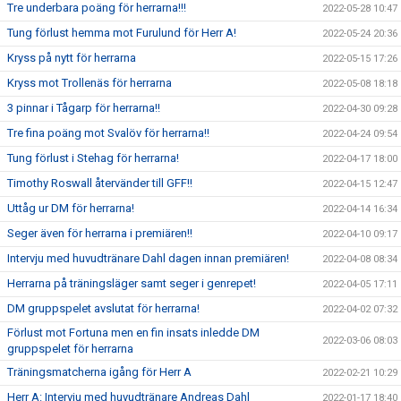
Tre underbara poäng för herrarna!!!
2022-05-28 10:47
Tung förlust hemma mot Furulund för Herr A!
2022-05-24 20:36
Kryss på nytt för herrarna
2022-05-15 17:26
Kryss mot Trollenäs för herrarna
2022-05-08 18:18
3 pinnar i Tågarp för herrarna!!
2022-04-30 09:28
Tre fina poäng mot Svalöv för herrarna!!
2022-04-24 09:54
Tung förlust i Stehag för herrarna!
2022-04-17 18:00
Timothy Roswall återvänder till GFF!!
2022-04-15 12:47
Uttåg ur DM för herrarna!
2022-04-14 16:34
Seger även för herrarna i premiären!!
2022-04-10 09:17
Intervju med huvudtränare Dahl dagen innan premiären!
2022-04-08 08:34
Herrarna på träningsläger samt seger i genrepet!
2022-04-05 17:11
DM gruppspelet avslutat för herrarna!
2022-04-02 07:32
Förlust mot Fortuna men en fin insats inledde DM
2022-03-06 08:03
gruppspelet för herrarna
Träningsmatcherna igång för Herr A
2022-02-21 10:29
Herr A: Intervju med huvudtränare Andreas Dahl
2022-01-17 18:40