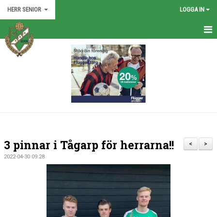
HERR SENIOR
LOGGA IN
HEM
TRUPPEN
NYHETER
KALENDER
BILDGALLERI
3 pinnar i Tågarp för herrarna!!
<
>
DOKUMENT
2022-04-30 09:28
KONTAKT
MATCHER