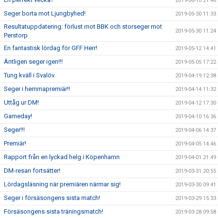
2019-06-10 21:46
Seger borta mot Ljungbyhed!
2019-05-30 11:33
Resultatuppdatering: förlust mot BBK och storseger mot
2019-05-30 11:24
Perstorp
En fantastisk lördag för GFF Herr!
2019-05-12 14:41
Äntligen seger igen!!!
2019-05-05 17:22
Tung kväll i Svalöv.
2019-04-19 12:38
Seger i hemmapremiär!!
2019-04-14 11:32
Uttåg ur DM!
2019-04-12 17:30
Gameday!
2019-04-10 16:36
Seger!!!
2019-04-06 14:37
Premiär!
2019-04-05 14:46
Rapport från en lyckad helg i Köpenhamn
2019-04-01 21:49
DM-resan fortsätter!
2019-03-31 20:55
Lördagsläsning när premiären närmar sig!
2019-03-30 09:41
Seger i försäsongens sista match!
2019-03-29 15:33
Försäsongens sista träningsmatch!
2019-03-28 09:58