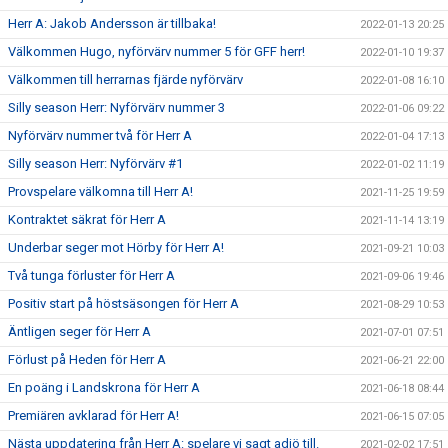
Herr A: Jakob Andersson är tillbaka!
2022-01-13 20:25
Välkommen Hugo, nyförvärv nummer 5 för GFF herr!
2022-01-10 19:37
Välkommen till herrarnas fjärde nyförvärv
2022-01-08 16:10
Silly season Herr: Nyförvärv nummer 3
2022-01-06 09:22
Nyförvärv nummer två för Herr A
2022-01-04 17:13
Silly season Herr: Nyförvärv #1
2022-01-02 11:19
Provspelare välkomna till Herr A!
2021-11-25 19:59
Kontraktet säkrat för Herr A
2021-11-14 13:19
Underbar seger mot Hörby för Herr A!
2021-09-21 10:03
Två tunga förluster för Herr A
2021-09-06 19:46
Positiv start på höstsäsongen för Herr A
2021-08-29 10:53
Äntligen seger för Herr A
2021-07-01 07:51
Förlust på Heden för Herr A
2021-06-21 22:00
En poäng i Landskrona för Herr A
2021-06-18 08:44
Premiären avklarad för Herr A!
2021-06-15 07:05
Nästa uppdatering från Herr A: spelare vi sagt adjö till.
2021-02-02 17:51