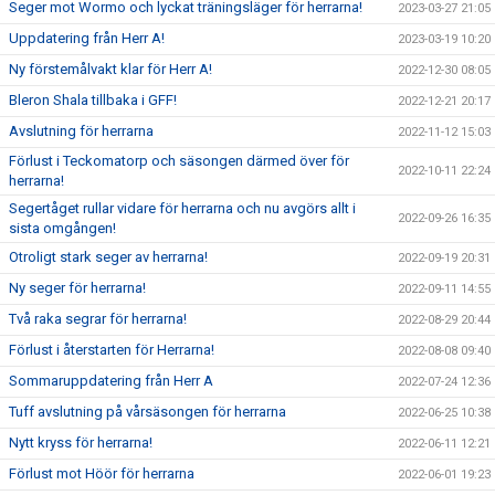
Seger mot Wormo och lyckat träningsläger för herrarna!
2023-03-27 21:05
Uppdatering från Herr A!
2023-03-19 10:20
Ny förstemålvakt klar för Herr A!
2022-12-30 08:05
Bleron Shala tillbaka i GFF!
2022-12-21 20:17
Avslutning för herrarna
2022-11-12 15:03
Förlust i Teckomatorp och säsongen därmed över för
2022-10-11 22:24
herrarna!
Segertåget rullar vidare för herrarna och nu avgörs allt i
2022-09-26 16:35
sista omgången!
Otroligt stark seger av herrarna!
2022-09-19 20:31
Ny seger för herrarna!
2022-09-11 14:55
Två raka segrar för herrarna!
2022-08-29 20:44
Förlust i återstarten för Herrarna!
2022-08-08 09:40
Sommaruppdatering från Herr A
2022-07-24 12:36
Tuff avslutning på vårsäsongen för herrarna
2022-06-25 10:38
Nytt kryss för herrarna!
2022-06-11 12:21
Förlust mot Höör för herrarna
2022-06-01 19:23