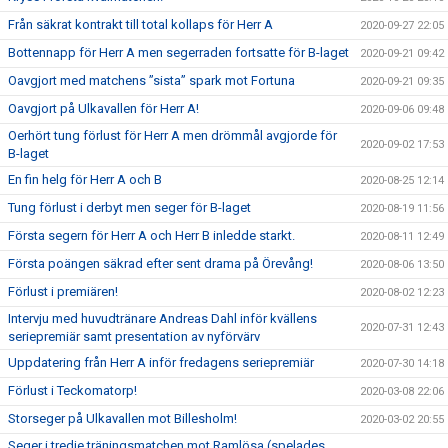
Från säkrat kontrakt till total kollaps för Herr A
2020-09-27 22:05
Bottennapp för Herr A men segerraden fortsatte för B-laget
2020-09-21 09:42
Oavgjort med matchens ”sista” spark mot Fortuna
2020-09-21 09:35
Oavgjort på Ulkavallen för Herr A!
2020-09-06 09:48
Oerhört tung förlust för Herr A men drömmål avgjorde för
2020-09-02 17:53
B-laget
En fin helg för Herr A och B
2020-08-25 12:14
Tung förlust i derbyt men seger för B-laget
2020-08-19 11:56
Första segern för Herr A och Herr B inledde starkt.
2020-08-11 12:49
Första poängen säkrad efter sent drama på Örevång!
2020-08-06 13:50
Förlust i premiären!
2020-08-02 12:23
Intervju med huvudtränare Andreas Dahl inför kvällens
2020-07-31 12:43
seriepremiär samt presentation av nyförvärv
Uppdatering från Herr A inför fredagens seriepremiär
2020-07-30 14:18
Förlust i Teckomatorp!
2020-03-08 22:06
Storseger på Ulkavallen mot Billesholm!
2020-03-02 20:55
Seger i tredje träningsmatchen mot Ramlösa (spelades