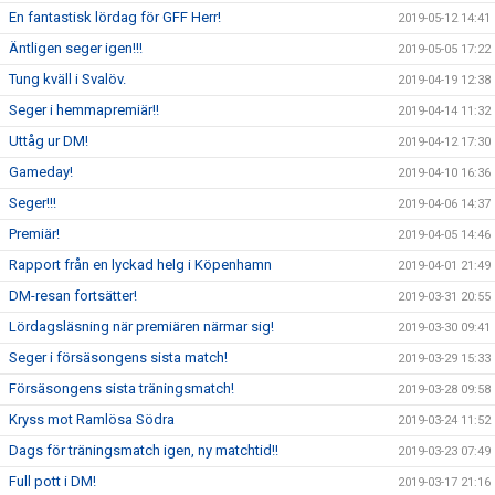
En fantastisk lördag för GFF Herr!
2019-05-12 14:41
Äntligen seger igen!!!
2019-05-05 17:22
Tung kväll i Svalöv.
2019-04-19 12:38
Seger i hemmapremiär!!
2019-04-14 11:32
Uttåg ur DM!
2019-04-12 17:30
Gameday!
2019-04-10 16:36
Seger!!!
2019-04-06 14:37
Premiär!
2019-04-05 14:46
Rapport från en lyckad helg i Köpenhamn
2019-04-01 21:49
DM-resan fortsätter!
2019-03-31 20:55
Lördagsläsning när premiären närmar sig!
2019-03-30 09:41
Seger i försäsongens sista match!
2019-03-29 15:33
Försäsongens sista träningsmatch!
2019-03-28 09:58
Kryss mot Ramlösa Södra
2019-03-24 11:52
Dags för träningsmatch igen, ny matchtid!!
2019-03-23 07:49
Full pott i DM!
2019-03-17 21:16