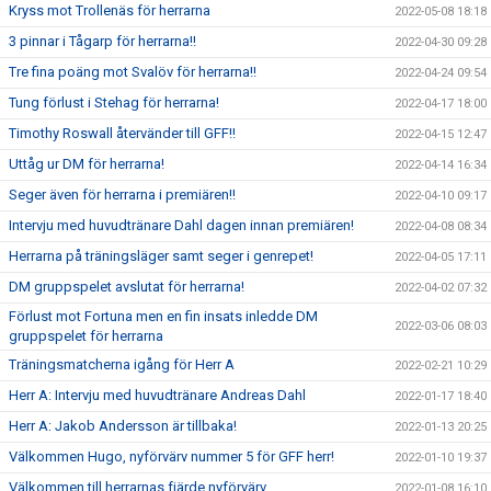
Kryss mot Trollenäs för herrarna
2022-05-08 18:18
3 pinnar i Tågarp för herrarna!!
2022-04-30 09:28
Tre fina poäng mot Svalöv för herrarna!!
2022-04-24 09:54
Tung förlust i Stehag för herrarna!
2022-04-17 18:00
Timothy Roswall återvänder till GFF!!
2022-04-15 12:47
Uttåg ur DM för herrarna!
2022-04-14 16:34
Seger även för herrarna i premiären!!
2022-04-10 09:17
Intervju med huvudtränare Dahl dagen innan premiären!
2022-04-08 08:34
Herrarna på träningsläger samt seger i genrepet!
2022-04-05 17:11
DM gruppspelet avslutat för herrarna!
2022-04-02 07:32
Förlust mot Fortuna men en fin insats inledde DM
2022-03-06 08:03
gruppspelet för herrarna
Träningsmatcherna igång för Herr A
2022-02-21 10:29
Herr A: Intervju med huvudtränare Andreas Dahl
2022-01-17 18:40
Herr A: Jakob Andersson är tillbaka!
2022-01-13 20:25
Välkommen Hugo, nyförvärv nummer 5 för GFF herr!
2022-01-10 19:37
Välkommen till herrarnas fjärde nyförvärv
2022-01-08 16:10