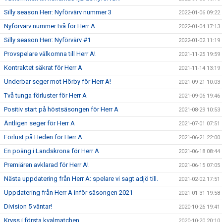
Silly season Herr: Nyförvärv nummer 3
2022-01-06 09:22
Nyförvärv nummer två för Herr A
2022-01-04 17:13
Silly season Herr: Nyförvärv #1
2022-01-02 11:19
Provspelare välkomna till Herr A!
2021-11-25 19:59
Kontraktet säkrat för Herr A
2021-11-14 13:19
Underbar seger mot Hörby för Herr A!
2021-09-21 10:03
Två tunga förluster för Herr A
2021-09-06 19:46
Positiv start på höstsäsongen för Herr A
2021-08-29 10:53
Äntligen seger för Herr A
2021-07-01 07:51
Förlust på Heden för Herr A
2021-06-21 22:00
En poäng i Landskrona för Herr A
2021-06-18 08:44
Premiären avklarad för Herr A!
2021-06-15 07:05
Nästa uppdatering från Herr A: spelare vi sagt adjö till.
2021-02-02 17:51
Uppdatering från Herr A inför säsongen 2021
2021-01-31 19:58
Division 5 väntar!
2020-10-26 19:41
Kryss i första kvalmatchen.
2020-10-20 20:10