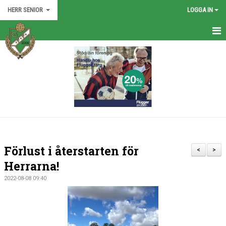
HERR SENIOR
LOGGA IN
HEM
TRUPPEN
NYHETER
KALENDER
BILDGALLERI
Förlust i återstarten för
<
>
DOKUMENT
Herrarna!
2022-08-08 09:40
KONTAKT
MATCHER