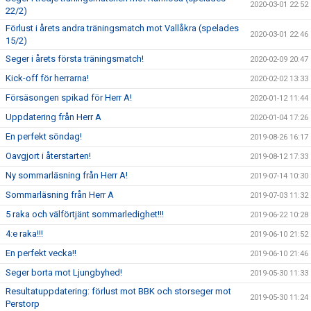
2020-03-01 22:52
22/2)
Förlust i årets andra träningsmatch mot Vallåkra (spelades
2020-03-01 22:46
15/2)
Seger i årets första träningsmatch!
2020-02-09 20:47
Kick-off för herrarna!
2020-02-02 13:33
Försäsongen spikad för Herr A!
2020-01-12 11:44
Uppdatering från Herr A
2020-01-04 17:26
En perfekt söndag!
2019-08-26 16:17
Oavgjort i återstarten!
2019-08-12 17:33
Ny sommarläsning från Herr A!
2019-07-14 10:30
Sommarläsning från Herr A
2019-07-03 11:32
5 raka och välförtjänt sommarledighet!!!
2019-06-22 10:28
4:e raka!!!
2019-06-10 21:52
En perfekt vecka!!
2019-06-10 21:46
Seger borta mot Ljungbyhed!
2019-05-30 11:33
Resultatuppdatering: förlust mot BBK och storseger mot
2019-05-30 11:24
Perstorp