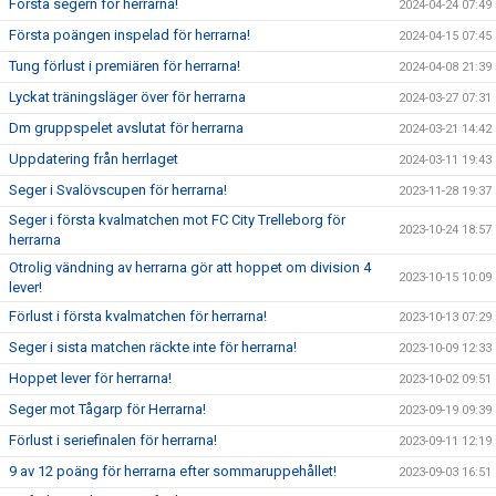
Första segern för herrarna!
2024-04-24 07:49
Första poängen inspelad för herrarna!
2024-04-15 07:45
Tung förlust i premiären för herrarna!
2024-04-08 21:39
Lyckat träningsläger över för herrarna
2024-03-27 07:31
Dm gruppspelet avslutat för herrarna
2024-03-21 14:42
Uppdatering från herrlaget
2024-03-11 19:43
Seger i Svalövscupen för herrarna!
2023-11-28 19:37
Seger i första kvalmatchen mot FC City Trelleborg för
2023-10-24 18:57
herrarna
Otrolig vändning av herrarna gör att hoppet om division 4
2023-10-15 10:09
lever!
Förlust i första kvalmatchen för herrarna!
2023-10-13 07:29
Seger i sista matchen räckte inte för herrarna!
2023-10-09 12:33
Hoppet lever för herrarna!
2023-10-02 09:51
Seger mot Tågarp för Herrarna!
2023-09-19 09:39
Förlust i seriefinalen för herrarna!
2023-09-11 12:19
9 av 12 poäng för herrarna efter sommaruppehållet!
2023-09-03 16:51