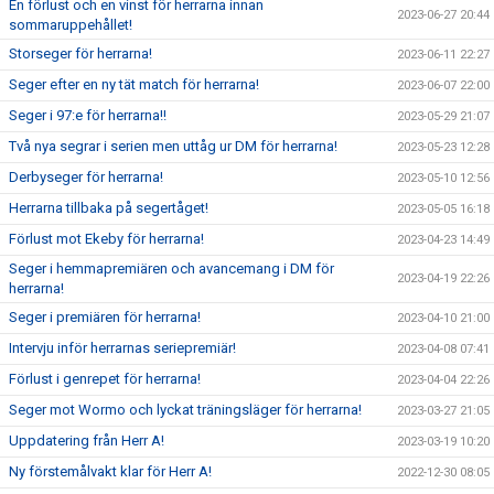
En förlust och en vinst för herrarna innan
2023-06-27 20:44
sommaruppehållet!
Storseger för herrarna!
2023-06-11 22:27
Seger efter en ny tät match för herrarna!
2023-06-07 22:00
Seger i 97:e för herrarna!!
2023-05-29 21:07
Två nya segrar i serien men uttåg ur DM för herrarna!
2023-05-23 12:28
Derbyseger för herrarna!
2023-05-10 12:56
Herrarna tillbaka på segertåget!
2023-05-05 16:18
Förlust mot Ekeby för herrarna!
2023-04-23 14:49
Seger i hemmapremiären och avancemang i DM för
2023-04-19 22:26
herrarna!
Seger i premiären för herrarna!
2023-04-10 21:00
Intervju inför herrarnas seriepremiär!
2023-04-08 07:41
Förlust i genrepet för herrarna!
2023-04-04 22:26
Seger mot Wormo och lyckat träningsläger för herrarna!
2023-03-27 21:05
Uppdatering från Herr A!
2023-03-19 10:20
Ny förstemålvakt klar för Herr A!
2022-12-30 08:05