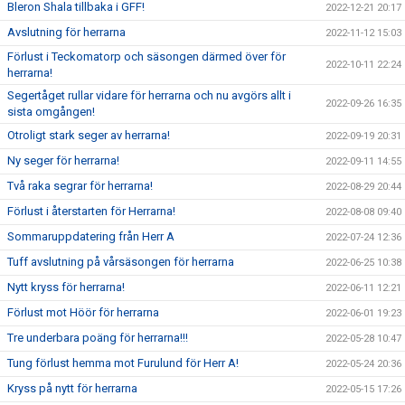
Bleron Shala tillbaka i GFF!
2022-12-21 20:17
Avslutning för herrarna
2022-11-12 15:03
Förlust i Teckomatorp och säsongen därmed över för
2022-10-11 22:24
herrarna!
Segertåget rullar vidare för herrarna och nu avgörs allt i
2022-09-26 16:35
sista omgången!
Otroligt stark seger av herrarna!
2022-09-19 20:31
Ny seger för herrarna!
2022-09-11 14:55
Två raka segrar för herrarna!
2022-08-29 20:44
Förlust i återstarten för Herrarna!
2022-08-08 09:40
Sommaruppdatering från Herr A
2022-07-24 12:36
Tuff avslutning på vårsäsongen för herrarna
2022-06-25 10:38
Nytt kryss för herrarna!
2022-06-11 12:21
Förlust mot Höör för herrarna
2022-06-01 19:23
Tre underbara poäng för herrarna!!!
2022-05-28 10:47
Tung förlust hemma mot Furulund för Herr A!
2022-05-24 20:36
Kryss på nytt för herrarna
2022-05-15 17:26