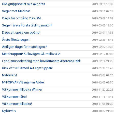
DM-gruppspelet ska avgöras
2019-03-16 10:39
Seger mot Medina!
2019-03-11 07:18
Dags för omgång 2 av DM.
2019-03-09 12:09
Seger i årets första tävlingsmatch!
2019-03-03 19:00
Dags att spela om poäng!
2019-03-01 14:35
Årets första seger!
2019-02-23 18:45
Äntligen dags för match igen!!!
2019-02-22 13:35
Matchrapport! Kullavägen-Glumslöv 3-2.
2019-02-17 09:06
Februariuppdatering med huvudtränare Andreas Dahl!
2019-02-14 21:25
Kick off 2019 med A-Lagstruppen!
2019-01-27 16:45
Nyförvärv!
2018-12-06 09:20
NYFÖRVÄRV Benjamin Abbe!
2018-12-03 08:50
Välkommen tillbaka Wilmer
2018-11-20 22:25
Välkommen åter!
2018-11-16 17:45
Välkommen tillbaka!
2018-11-06 21:30
Nyförvärv
2018-10-27 21:33