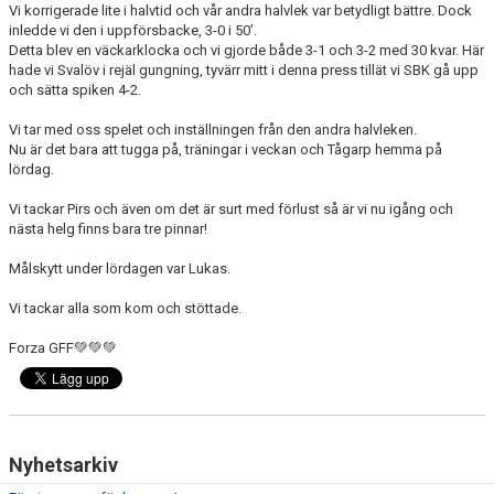
Vi korrigerade lite i halvtid och vår andra halvlek var betydligt bättre. Dock
inledde vi den i uppförsbacke, 3-0 i 50’.
Detta blev en väckarklocka och vi gjorde både 3-1 och 3-2 med 30 kvar. Här
hade vi Svalöv i rejäl gungning, tyvärr mitt i denna press tillät vi SBK gå upp
och sätta spiken 4-2.
Vi tar med oss spelet och inställningen från den andra halvleken.
Nu är det bara att tugga på, träningar i veckan och Tågarp hemma på
lördag.
Vi tackar Pirs och även om det är surt med förlust så är vi nu igång och
nästa helg finns bara tre pinnar!
Målskytt under lördagen var Lukas.
Vi tackar alla som kom och stöttade.
Forza GFF💚💚💚
Nyhetsarkiv