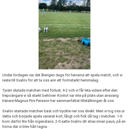
Under lördagen var det återigen dags för herrarna att spela match, och vi
reste till Svalöv för att ta oss ann ett formstarkt hemmalag.
Tyvärr slutade matchen med förlust, 4-2 och vi får leta vidare efter den
trepoängare vi så starkt behöver. Kontot var inte på plats utan ansvarig
tränare Magnus Pirs Persson har sammanfattat tillställningen åt oss:
Svalöv startade matchen bäst och tryckte ner oss direkt. Men vi tog oss ur
detta och började spela varierat kort, långt och fick då tag i matchen. 1-0
kom därför lite från ingenstans. 2-0 satte Svalöv dit strax innan paus, på en
hörna där vi blev hårt tagna.