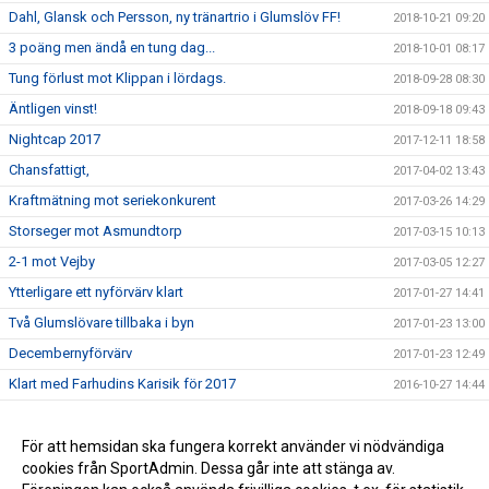
Dahl, Glansk och Persson, ny tränartrio i Glumslöv FF!
2018-10-21 09:20
3 poäng men ändå en tung dag...
2018-10-01 08:17
Tung förlust mot Klippan i lördags.
2018-09-28 08:30
Äntligen vinst!
2018-09-18 09:43
Nightcap 2017
2017-12-11 18:58
Chansfattigt,
2017-04-02 13:43
Kraftmätning mot seriekonkurent
2017-03-26 14:29
Storseger mot Asmundtorp
2017-03-15 10:13
2-1 mot Vejby
2017-03-05 12:27
Ytterligare ett nyförvärv klart
2017-01-27 14:41
Två Glumslövare tillbaka i byn
2017-01-23 13:00
Decembernyförvärv
2017-01-23 12:49
Klart med Farhudins Karisik för 2017
2016-10-27 14:44
Alla till IP på lördag!
2016-10-20 13:47
STORSEGER FÖR HERR A
För att hemsidan ska fungera korrekt använder vi nödvändiga
2016-08-28 20:51
cookies från SportAdmin. Dessa går inte att stänga av.
BRA START PÅ HÖSTEN FÖR HERR A
2016-08-28 20:49