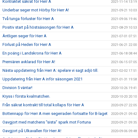
Kontraktet säkrat för Herr A
2021-11-14 13:19
Underbar seger mot Hörby för Herr A!
2021-09-21 10:03
Två tunga förluster för Herr A
2021-09-06 19:46
Positiv start på höstsäsongen för Herr A
2021-08-29 10:53
Äntligen seger för Herr A
2021-07-01 07:51
Förlust på Heden för Herr A
2021-06-21 22:00
En poäng i Landskrona för Herr A
2021-06-18 08:44
Premiären avklarad för Herr A!
2021-06-15 07:05
Nästa uppdatering från Herr A: spelare vi sagt adjö till.
2021-02-02 17:51
Uppdatering från Herr A inför säsongen 2021
2021-01-31 19:58
Division 5 väntar!
2020-10-26 19:41
Kryss i första kvalmatchen.
2020-10-20 20:10
Från säkrat kontrakt till total kollaps för Herr A
2020-09-27 22:05
Bottennapp för Herr A men segerraden fortsatte för B-laget
2020-09-21 09:42
Oavgjort med matchens ”sista” spark mot Fortuna
2020-09-21 09:35
Oavgjort på Ulkavallen för Herr A!
2020-09-06 09:48