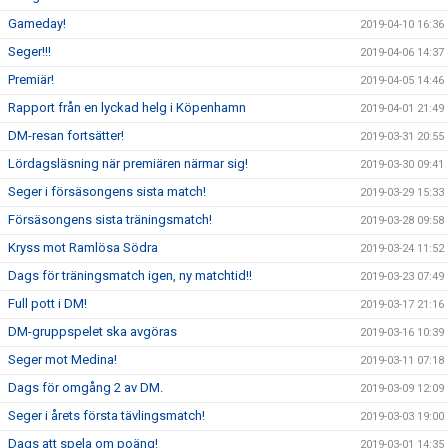
Gameday!
2019-04-10 16:36
Seger!!!
2019-04-06 14:37
Premiär!
2019-04-05 14:46
Rapport från en lyckad helg i Köpenhamn
2019-04-01 21:49
DM-resan fortsätter!
2019-03-31 20:55
Lördagsläsning när premiären närmar sig!
2019-03-30 09:41
Seger i försäsongens sista match!
2019-03-29 15:33
Försäsongens sista träningsmatch!
2019-03-28 09:58
Kryss mot Ramlösa Södra
2019-03-24 11:52
Dags för träningsmatch igen, ny matchtid!!
2019-03-23 07:49
Full pott i DM!
2019-03-17 21:16
DM-gruppspelet ska avgöras
2019-03-16 10:39
Seger mot Medina!
2019-03-11 07:18
Dags för omgång 2 av DM.
2019-03-09 12:09
Seger i årets första tävlingsmatch!
2019-03-03 19:00
Dags att spela om poäng!
2019-03-01 14:35