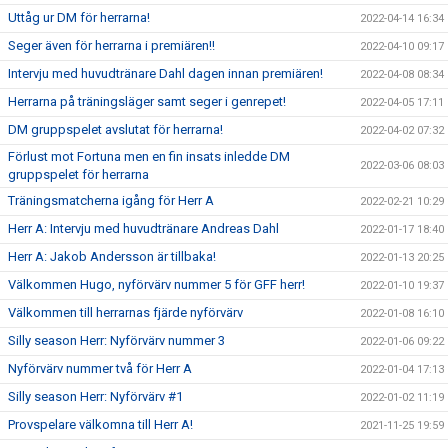
Uttåg ur DM för herrarna!
2022-04-14 16:34
Seger även för herrarna i premiären!!
2022-04-10 09:17
Intervju med huvudtränare Dahl dagen innan premiären!
2022-04-08 08:34
Herrarna på träningsläger samt seger i genrepet!
2022-04-05 17:11
DM gruppspelet avslutat för herrarna!
2022-04-02 07:32
Förlust mot Fortuna men en fin insats inledde DM
2022-03-06 08:03
gruppspelet för herrarna
Träningsmatcherna igång för Herr A
2022-02-21 10:29
Herr A: Intervju med huvudtränare Andreas Dahl
2022-01-17 18:40
Herr A: Jakob Andersson är tillbaka!
2022-01-13 20:25
Välkommen Hugo, nyförvärv nummer 5 för GFF herr!
2022-01-10 19:37
Välkommen till herrarnas fjärde nyförvärv
2022-01-08 16:10
Silly season Herr: Nyförvärv nummer 3
2022-01-06 09:22
Nyförvärv nummer två för Herr A
2022-01-04 17:13
Silly season Herr: Nyförvärv #1
2022-01-02 11:19
Provspelare välkomna till Herr A!
2021-11-25 19:59