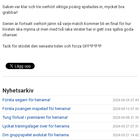
Saken var klar och tre oerhört viktiga poäng spelades in, mycket bra
grabbar!
Serien är fortsatt oerhört jämn så varje match kommer bli en final för hur
hösten ska mynna ut men med två raka vinster har vi gett oss själva goda
chanser.
Tack för stödet den senaste tiden och forza GFF
💚💚💚
Nyhetsarkiv
Första segern för herrarna!
2024-04-24 07:49
Första poängen inspelad för herrarna!
2024-04-15 07:45
Tung förlust i premiären för herrarna!
2024-04-08 21:39
Lyckat träningsläger över för herrarna
2024-03-27 07:31
Dm gruppspelet avslutat för herrarna
2024-03-21 14:42