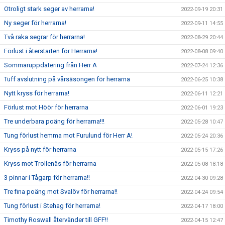
Otroligt stark seger av herrarna!
2022-09-19 20:31
Ny seger för herrarna!
2022-09-11 14:55
Två raka segrar för herrarna!
2022-08-29 20:44
Förlust i återstarten för Herrarna!
2022-08-08 09:40
Sommaruppdatering från Herr A
2022-07-24 12:36
Tuff avslutning på vårsäsongen för herrarna
2022-06-25 10:38
Nytt kryss för herrarna!
2022-06-11 12:21
Förlust mot Höör för herrarna
2022-06-01 19:23
Tre underbara poäng för herrarna!!!
2022-05-28 10:47
Tung förlust hemma mot Furulund för Herr A!
2022-05-24 20:36
Kryss på nytt för herrarna
2022-05-15 17:26
Kryss mot Trollenäs för herrarna
2022-05-08 18:18
3 pinnar i Tågarp för herrarna!!
2022-04-30 09:28
Tre fina poäng mot Svalöv för herrarna!!
2022-04-24 09:54
Tung förlust i Stehag för herrarna!
2022-04-17 18:00
Timothy Roswall återvänder till GFF!!
2022-04-15 12:47