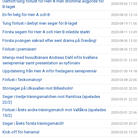
Oerhört tung förlust för Herr A men drömmål avgjorde för
2020-09-02 17:53
B-laget
En fin helg för Herr A och B
2020-08-25 12:14
Tung förlust i derbyt men seger för B-laget
2020-08-19 11:56
Första segern för Herr A och Herr B inledde starkt.
2020-08-11 12:49
Första poängen säkrad efter sent drama på Örevång!
2020-08-06 13:50
Förlust i premiären!
2020-08-02 12:23
Intervju med huvudtränare Andreas Dahl inför kvällens
2020-07-31 12:43
seriepremiär samt presentation av nyförvärv
Uppdatering från Herr A inför fredagens seriepremiär
2020-07-30 14:18
Förlust i Teckomatorp!
2020-03-08 22:06
Storseger på Ulkavallen mot Billesholm!
2020-03-02 20:55
Seger i tredje träningsmatchen mot Ramlösa (spelades
2020-03-01 22:52
22/2)
Förlust i årets andra träningsmatch mot Vallåkra (spelades
2020-03-01 22:46
15/2)
Seger i årets första träningsmatch!
2020-02-09 20:47
Kick-off för herrarna!
2020-02-02 13:33