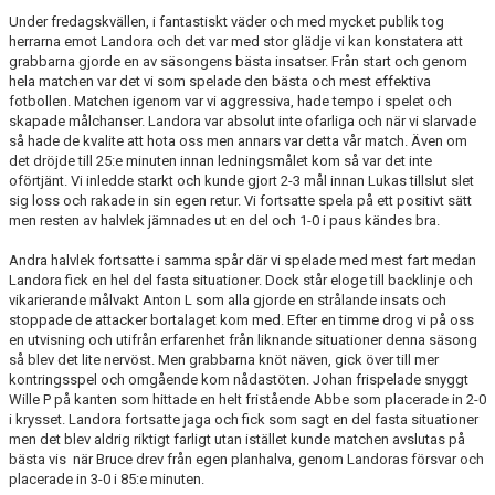
Under fredagskvällen, i fantastiskt väder och med mycket publik tog
herrarna emot Landora och det var med stor glädje vi kan konstatera att
grabbarna gjorde en av säsongens bästa insatser. Från start och genom
hela matchen var det vi som spelade den bästa och mest effektiva
fotbollen. Matchen igenom var vi aggressiva, hade tempo i spelet och
skapade målchanser. Landora var absolut inte ofarliga och när vi slarvade
så hade de kvalite att hota oss men annars var detta vår match. Även om
det dröjde till 25:e minuten innan ledningsmålet kom så var det inte
oförtjänt. Vi inledde starkt och kunde gjort 2-3 mål innan Lukas tillslut slet
sig loss och rakade in sin egen retur. Vi fortsatte spela på ett positivt sätt
men resten av halvlek jämnades ut en del och 1-0 i paus kändes bra.
Andra halvlek fortsatte i samma spår där vi spelade med mest fart medan
Landora fick en hel del fasta situationer. Dock står eloge till backlinje och
vikarierande målvakt Anton L som alla gjorde en strålande insats och
stoppade de attacker bortalaget kom med. Efter en timme drog vi på oss
en utvisning och utifrån erfarenhet från liknande situationer denna säsong
så blev det lite nervöst. Men grabbarna knöt näven, gick över till mer
kontringsspel och omgående kom nådastöten. Johan frispelade snyggt
Wille P på kanten som hittade en helt fristående Abbe som placerade in 2-0
i krysset. Landora fortsatte jaga och fick som sagt en del fasta situationer
men det blev aldrig riktigt farligt utan istället kunde matchen avslutas på
bästa vis
när Bruce drev från egen planhalva, genom Landoras försvar och
placerade in 3-0 i 85:e minuten.