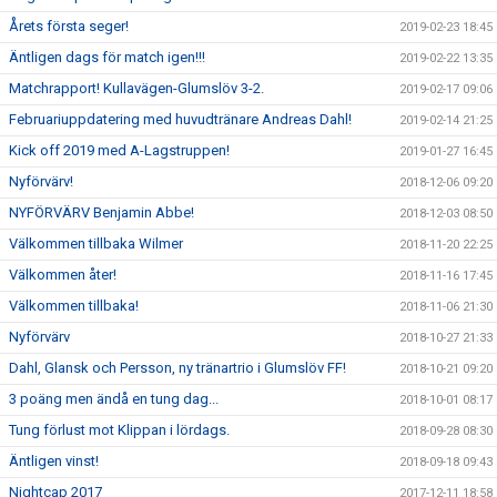
Årets första seger!
2019-02-23 18:45
Äntligen dags för match igen!!!
2019-02-22 13:35
Matchrapport! Kullavägen-Glumslöv 3-2.
2019-02-17 09:06
Februariuppdatering med huvudtränare Andreas Dahl!
2019-02-14 21:25
Kick off 2019 med A-Lagstruppen!
2019-01-27 16:45
Nyförvärv!
2018-12-06 09:20
NYFÖRVÄRV Benjamin Abbe!
2018-12-03 08:50
Välkommen tillbaka Wilmer
2018-11-20 22:25
Välkommen åter!
2018-11-16 17:45
Välkommen tillbaka!
2018-11-06 21:30
Nyförvärv
2018-10-27 21:33
Dahl, Glansk och Persson, ny tränartrio i Glumslöv FF!
2018-10-21 09:20
3 poäng men ändå en tung dag...
2018-10-01 08:17
Tung förlust mot Klippan i lördags.
2018-09-28 08:30
Äntligen vinst!
2018-09-18 09:43
Nightcap 2017
2017-12-11 18:58