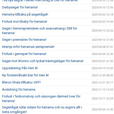
Två nya segrar i serien men uttåg ur DM för herrarna!
2023-05-23 12:28
Derbyseger för herrarna!
2023-05-10 12:56
Herrarna tillbaka på segertåget!
2023-05-05 16:18
Förlust mot Ekeby för herrarna!
2023-04-23 14:49
Seger i hemmapremiären och avancemang i DM för
2023-04-19 22:26
herrarna!
Seger i premiären för herrarna!
2023-04-10 21:00
Intervju inför herrarnas seriepremiär!
2023-04-08 07:41
Förlust i genrepet för herrarna!
2023-04-04 22:26
Seger mot Wormo och lyckat träningsläger för herrarna!
2023-03-27 21:05
Uppdatering från Herr A!
2023-03-19 10:20
Ny förstemålvakt klar för Herr A!
2022-12-30 08:05
Bleron Shala tillbaka i GFF!
2022-12-21 20:17
Avslutning för herrarna
2022-11-12 15:03
Förlust i Teckomatorp och säsongen därmed över för
2022-10-11 22:24
herrarna!
Segertåget rullar vidare för herrarna och nu avgörs allt i
2022-09-26 16:35
sista omgången!