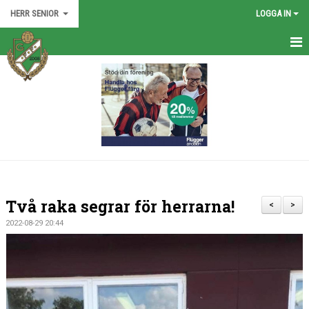
HERR SENIOR
LOGGA IN
HEM
TRUPPEN
NYHETER
KALENDER
BILDGALLERI
Två raka segrar för herrarna!
<
>
DOKUMENT
2022-08-29 20:44
KONTAKT
MATCHER