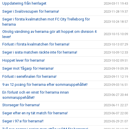
Uppdatering från herrlaget
2024-03-11 19:43
Seger i Svalövscupen för herrarna!
2023-11-28 19:37
Seger i första kvalmatchen mot FC City Trelleborg för
2023-10-24 18:57
herrarna
Otrolig vändning av herrarna gör att hoppet om division 4
2023-10-15 10:09
lever!
Förlust i första kvalmatchen för herrarna!
2023-10-13 07:29
Seger i sista matchen räckte inte för herrarna!
2023-10-09 12:33
Hoppet lever för herrarna!
2023-10-02 09:51
Seger mot Tågarp för Herrarna!
2023-09-19 09:39
Förlust i seriefinalen för herrarna!
2023-09-11 12:19
9 av 12 poäng för herrarna efter sommaruppehållet!
2023-09-03 16:51
En förlust och en vinst för herrarna innan
2023-06-27 20:44
sommaruppehållet!
Storseger för herrarna!
2023-06-11 22:27
Seger efter en ny tät match för herrarna!
2023-06-07 22:00
Seger i 97:e för herrarna!!
2023-05-29 21:07