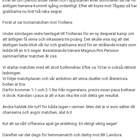
Efter en tuff period under våren och i uppstarten efter sommaren så har nu
äntligen herrarna kommit igång ordentligt. Efter ett kryss mot Tågarp så har
grabbarna nu löst två raka segrar.
Först ut var bortamatchen mot Trollens:
Under söndagen reste herrlaget till Trollenäs för en ny desperat kamp om
att äntligen få vinna och inkassera tre poäng. Det skulle visa sig att det
slutligen hade blivit vår tur och grabbarna stod för en strålande insats som
ledde till en 6-3 seger. Assisterande tränare Magnus Pirs Persson
sammanfattar matchen åt oss:
Vi startar matchen med ett stort bollinnehav. Efter ca 10 tar vi också rättvist
ledningen.
Vi följer matchplanen och vår ambition att vinna dueller och återerövra
bollen är bra.
Därför kommer 1-1 och 2-1 lite från ingenstans, precis innan paus kvitterar
vi dock. Känslan i paus är att vi kan öka lite och detta ger resultat.
Andra halvlek blir tuff för båda lagen i värmen. Men det är vi som sätter dit
chanserna och avgör matchen, slut 6-3
Kul att se vårt offensiva spel ge utdelning.
En riktigt viktig seger!
Därefter var det dags för hemmamatch och derby mot BK Landora: