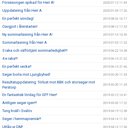
Försäsongen spikad för Herr A!
2020-01-12 11:44
Uppdatering från Herr A
2020-01-04 17:26
En perfekt söndag!
2019-08-26 16:17
Oavgjort i återstarten!
2019-08-12 17:33
Ny sommarläsning från Herr A!
2019-07-14 10:30
Sommarläsning från Herr A
2019-07-03 11:32
5 raka och välförtjänt sommarledighet!!!
2019-06-22 10:28
4:e raka!!!
2019-06-10 21:52
En perfekt vecka!!
2019-06-10 21:46
Seger borta mot Ljungbyhed!
2019-05-30 11:33
Resultatuppdatering: förlust mot BBK och storseger mot
2019-05-30 11:24
Perstorp
En fantastisk lördag för GFF Herr!
2019-05-12 14:41
Äntligen seger igen!!!
2019-05-05 17:22
Tung kväll i Svalöv.
2019-04-19 12:38
Seger i hemmapremiär!!
2019-04-14 11:32
Uttåg ur DM!
2019-04-12 17:30