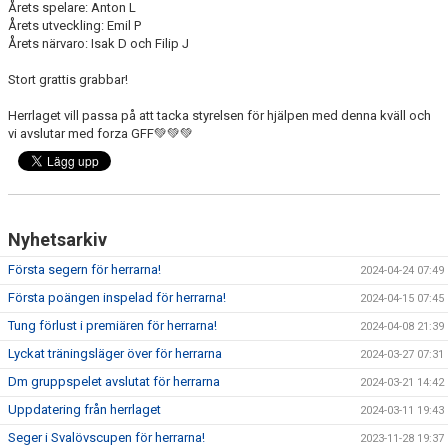
Årets spelare: Anton L
Årets utveckling: Emil P
Årets närvaro: Isak D och Filip J
Stort grattis grabbar!
Herrlaget vill passa på att tacka styrelsen för hjälpen med denna kväll och
vi avslutar med forza GFF💚💚💚
Nyhetsarkiv
Första segern för herrarna!
2024-04-24 07:49
Första poängen inspelad för herrarna!
2024-04-15 07:45
Tung förlust i premiären för herrarna!
2024-04-08 21:39
Lyckat träningsläger över för herrarna
2024-03-27 07:31
Dm gruppspelet avslutat för herrarna
2024-03-21 14:42
Uppdatering från herrlaget
2024-03-11 19:43
Seger i Svalövscupen för herrarna!
2023-11-28 19:37