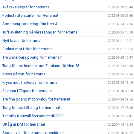
Två raka segrar för herrarna!
2022-08-29 20:44
Förlust i återstarten för Herrarna!
2022-08-08 09:40
Sommaruppdatering från Herr A
2022-07-24 12:36
Tuff avslutning på vårsäsongen för herrarna
2022-06-25 10:38
Nytt kryss för herrarna!
2022-06-11 12:21
Förlust mot Höör för herrarna
2022-06-01 19:23
Tre underbara poäng för herrarna!!!
2022-05-28 10:47
Tung förlust hemma mot Furulund för Herr A!
2022-05-24 20:36
Kryss på nytt för herrarna
2022-05-15 17:26
Kryss mot Trollenäs för herrarna
2022-05-08 18:18
3 pinnar i Tågarp för herrarna!!
2022-04-30 09:28
Tre fina poäng mot Svalöv för herrarna!!
2022-04-24 09:54
Tung förlust i Stehag för herrarna!
2022-04-17 18:00
Timothy Roswall återvänder till GFF!!
2022-04-15 12:47
Uttåg ur DM för herrarna!
2022-04-14 16:34
Seger även för herrarna i premiären!!
2022-04-10 09:17