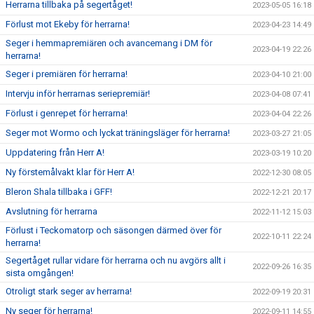
Herrarna tillbaka på segertåget!
2023-05-05 16:18
Förlust mot Ekeby för herrarna!
2023-04-23 14:49
Seger i hemmapremiären och avancemang i DM för
2023-04-19 22:26
herrarna!
Seger i premiären för herrarna!
2023-04-10 21:00
Intervju inför herrarnas seriepremiär!
2023-04-08 07:41
Förlust i genrepet för herrarna!
2023-04-04 22:26
Seger mot Wormo och lyckat träningsläger för herrarna!
2023-03-27 21:05
Uppdatering från Herr A!
2023-03-19 10:20
Ny förstemålvakt klar för Herr A!
2022-12-30 08:05
Bleron Shala tillbaka i GFF!
2022-12-21 20:17
Avslutning för herrarna
2022-11-12 15:03
Förlust i Teckomatorp och säsongen därmed över för
2022-10-11 22:24
herrarna!
Segertåget rullar vidare för herrarna och nu avgörs allt i
2022-09-26 16:35
sista omgången!
Otroligt stark seger av herrarna!
2022-09-19 20:31
Ny seger för herrarna!
2022-09-11 14:55