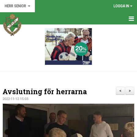
HERR SENIOR
LOGGA IN
HEM
TRUPPEN
NYHETER
KALENDER
BILDGALLERI
Avslutning för herrarna
<
>
DOKUMENT
2022-11-12 15:03
KONTAKT
MATCHER