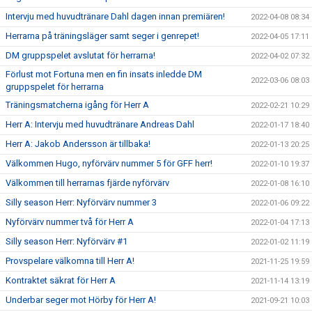
Intervju med huvudtränare Dahl dagen innan premiären!
2022-04-08 08:34
Herrarna på träningsläger samt seger i genrepet!
2022-04-05 17:11
DM gruppspelet avslutat för herrarna!
2022-04-02 07:32
Förlust mot Fortuna men en fin insats inledde DM
2022-03-06 08:03
gruppspelet för herrarna
Träningsmatcherna igång för Herr A
2022-02-21 10:29
Herr A: Intervju med huvudtränare Andreas Dahl
2022-01-17 18:40
Herr A: Jakob Andersson är tillbaka!
2022-01-13 20:25
Välkommen Hugo, nyförvärv nummer 5 för GFF herr!
2022-01-10 19:37
Välkommen till herrarnas fjärde nyförvärv
2022-01-08 16:10
Silly season Herr: Nyförvärv nummer 3
2022-01-06 09:22
Nyförvärv nummer två för Herr A
2022-01-04 17:13
Silly season Herr: Nyförvärv #1
2022-01-02 11:19
Provspelare välkomna till Herr A!
2021-11-25 19:59
Kontraktet säkrat för Herr A
2021-11-14 13:19
Underbar seger mot Hörby för Herr A!
2021-09-21 10:03