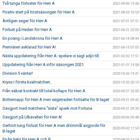
Två tunga förluster för Herr A
2021-09-06 19:46
Positiv start på höstsäsongen för Herr A
2021-08-29 10:53
Äntligen seger för Herr A
2021-07-01 07:51
Förlust på Heden för Herr A
2021-06-21 22:00
En poäng i Landskrona för Herr A
2021-06-18 08:44
Premiären avklarad för Herr A!
2021-06-15 07:05
Nästa uppdatering från Herr A: spelare vi sagt adjö till.
2021-02-02 17:51
Uppdatering från Herr A inför säsongen 2021
2021-01-31 19:58
Division 5 väntar!
2020-10-26 19:41
Kryss i första kvalmatchen.
2020-10-20 20:10
Från säkrat kontrakt till total kollaps för Herr A
2020-09-27 22:05
Bottennapp för Herr A men segerraden fortsatte för B-laget
2020-09-21 09:42
Oavgjort med matchens ”sista” spark mot Fortuna
2020-09-21 09:35
Oavgjort på Ulkavallen för Herr A!
2020-09-06 09:48
Oerhört tung förlust för Herr A men drömmål avgjorde för
2020-09-02 17:53
B-laget
En fin helg för Herr A och B
2020-08-25 12:14