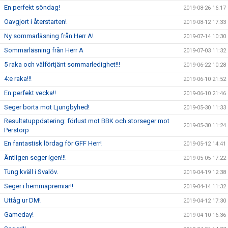
En perfekt söndag!
2019-08-26 16:17
Oavgjort i återstarten!
2019-08-12 17:33
Ny sommarläsning från Herr A!
2019-07-14 10:30
Sommarläsning från Herr A
2019-07-03 11:32
5 raka och välförtjänt sommarledighet!!!
2019-06-22 10:28
4:e raka!!!
2019-06-10 21:52
En perfekt vecka!!
2019-06-10 21:46
Seger borta mot Ljungbyhed!
2019-05-30 11:33
Resultatuppdatering: förlust mot BBK och storseger mot
2019-05-30 11:24
Perstorp
En fantastisk lördag för GFF Herr!
2019-05-12 14:41
Äntligen seger igen!!!
2019-05-05 17:22
Tung kväll i Svalöv.
2019-04-19 12:38
Seger i hemmapremiär!!
2019-04-14 11:32
Uttåg ur DM!
2019-04-12 17:30
Gameday!
2019-04-10 16:36