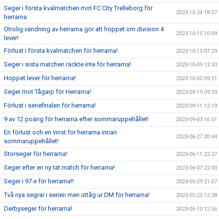
Seger i första kvalmatchen mot FC City Trelleborg för
2023-10-24 18:57
herrarna
Otrolig vändning av herrarna gör att hoppet om division 4
2023-10-15 10:09
lever!
Förlust i första kvalmatchen för herrarna!
2023-10-13 07:29
Seger i sista matchen räckte inte för herrarna!
2023-10-09 12:33
Hoppet lever för herrarna!
2023-10-02 09:51
Seger mot Tågarp för Herrarna!
2023-09-19 09:39
Förlust i seriefinalen för herrarna!
2023-09-11 12:19
9 av 12 poäng för herrarna efter sommaruppehållet!
2023-09-03 16:51
En förlust och en vinst för herrarna innan
2023-06-27 20:44
sommaruppehållet!
Storseger för herrarna!
2023-06-11 22:27
Seger efter en ny tät match för herrarna!
2023-06-07 22:00
Seger i 97:e för herrarna!!
2023-05-29 21:07
Två nya segrar i serien men uttåg ur DM för herrarna!
2023-05-23 12:28
Derbyseger för herrarna!
2023-05-10 12:56