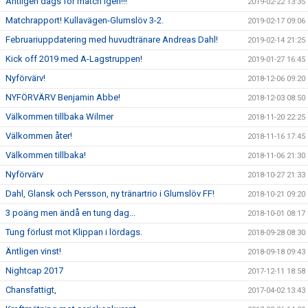
Äntligen dags för match igen!!!
2019-02-22 13:35
Matchrapport! Kullavägen-Glumslöv 3-2.
2019-02-17 09:06
Februariuppdatering med huvudtränare Andreas Dahl!
2019-02-14 21:25
Kick off 2019 med A-Lagstruppen!
2019-01-27 16:45
Nyförvärv!
2018-12-06 09:20
NYFÖRVÄRV Benjamin Abbe!
2018-12-03 08:50
Välkommen tillbaka Wilmer
2018-11-20 22:25
Välkommen åter!
2018-11-16 17:45
Välkommen tillbaka!
2018-11-06 21:30
Nyförvärv
2018-10-27 21:33
Dahl, Glansk och Persson, ny tränartrio i Glumslöv FF!
2018-10-21 09:20
3 poäng men ändå en tung dag...
2018-10-01 08:17
Tung förlust mot Klippan i lördags.
2018-09-28 08:30
Äntligen vinst!
2018-09-18 09:43
Nightcap 2017
2017-12-11 18:58
Chansfattigt,
2017-04-02 13:43