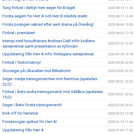
Tung förlust i derbyt men seger för B-laget
2020-08-19 11:56
Första segern för Herr A och Herr B inledde starkt.
2020-08-11 12:49
Första poängen säkrad efter sent drama på Örevång!
2020-08-06 13:50
Förlust i premiären!
2020-08-02 12:23
Intervju med huvudtränare Andreas Dahl inför kvällens
2020-07-31 12:43
seriepremiär samt presentation av nyförvärv
Uppdatering från Herr A inför fredagens seriepremiär
2020-07-30 14:18
Förlust i Teckomatorp!
2020-03-08 22:06
Storseger på Ulkavallen mot Billesholm!
2020-03-02 20:55
Seger i tredje träningsmatchen mot Ramlösa (spelades
2020-03-01 22:52
22/2)
Förlust i årets andra träningsmatch mot Vallåkra (spelades
2020-03-01 22:46
15/2)
Seger i årets första träningsmatch!
2020-02-09 20:47
Kick-off för herrarna!
2020-02-02 13:33
Försäsongen spikad för Herr A!
2020-01-12 11:44
Uppdatering från Herr A
2020-01-04 17:26