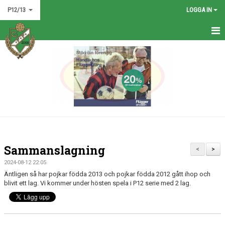
P12/13
LOGGA IN
HEM
NYHETER
KALENDER
MATCHER
TRUPPEN
Sammanslagning
<
>
BILDGALLERI
2024-08-12 22:05
Äntligen så har pojkar födda 2013 och pojkar födda 2012 gått ihop och
DOKUMENT
blivit ett lag. Vi kommer under hösten spela i P12 serie med 2 lag.
KONTAKT