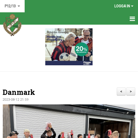
P12/13
LOGGA IN
HEM
NYHETER
KALENDER
MATCHER
TRUPPEN
Danmark
<
>
BILDGALLERI
2023-08-12 21:59
DOKUMENT
KONTAKT