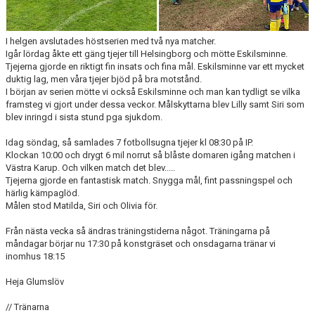
I helgen avslutades höstserien med två nya matcher.
Igår lördag åkte ett gäng tjejer till Helsingborg och mötte Eskilsminne.
Tjejerna gjorde en riktigt fin insats och fina mål. Eskilsminne var ett mycket
duktig lag, men våra tjejer bjöd på bra motstånd.
I början av serien mötte vi också Eskilsminne och man kan tydligt se vilka
framsteg vi gjort under dessa veckor. Målskyttarna blev Lilly samt Siri som
blev inringd i sista stund pga sjukdom.
Idag söndag, så samlades 7 fotbollsugna tjejer kl 08:30 på IP.
Klockan 10:00 och drygt 6 mil norrut så blåste domaren igång matchen i
Västra Karup. Och vilken match det blev.....
Tjejerna gjorde en fantastisk match. Snygga mål, fint passningspel och
härlig kämpaglöd.
Målen stod Matilda, Siri och Olivia för.
Från nästa vecka så ändras träningstiderna något. Träningarna på
måndagar börjar nu 17:30 på konstgräset och onsdagarna tränar vi
inomhus 18:15
Heja Glumslöv
// Tränarna