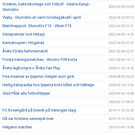
Solsken, traktorkortege och fotboll - Västra Karup -
2022-05-08 23:24
Glumslöv
Vejby - Glumslöv en varm torsdagskväll i april.
2022-04-22 09:12
Matchrapport: Glumslöv F13 - Viken F13
2022-04-20 21:51
Seriepremiär mot Hittarp
2022-04-09 14:37
Kamratcupen i Höganäs
2022-04-03 21:07
Årets första hemmamatch
2021-05-28 22:57
Första träningsmatchen - Wormo F09 borta
2021-05-09 14:17
Årets lagkompis o Årets Fair Play
2020-11-26 14:32
Fina insatser av tjejerna i helgen som gick
2020-08-20 16:55
Härlig kämpavilja hos tjejerna trots blåst och hällregn.
2020-05-18 13:55
Glad Påsk alla fotbollstjejer
2020-04-09 10:08
2020-02-12 08:43
FC Rosengård på besök på träningen idag
2019-11-20 22:20
Då var höstens seriespel över
2019-10-13 20:53
Helgens matcher
2019-10-06 19:30