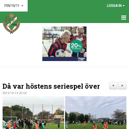
F09/10/11
LOGGA IN
HEM
NYHETER
KALENDER
MATCHER
TRUPPEN
Då var höstens seriespel över
<
>
BILDGALLERI
2019-10-13 20:53
DOKUMENT
KONTAKT