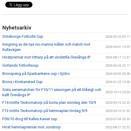
Nyhetsarkiv
Göteborgs Fotbolls Cup
2026-05-22 09:11
Invigning av de nya nio-manna målen och match mot
2024-09-01 19:09
Kullavägen
Höstpremiär mot Hittarp på ett vindstilla Örevångs IP
2024-08-17 12:57
Gotlands fotbollscup
2024-06-24 22:17
Bronspeng på Sparbankens cup i Sjöbo
2024-03-05 20:38
Brons i Kristianstad Cup
2024-01-22 13:00
Sista seriematchen för F10/11 säsongen på ett blåsigt och
2023-10-19 23:04
kallt Örevångs IP
F14 mötte Teckomatorp på borta plan söndag den 10/9
2023-09-10 22:25
F13 mötte Teckomatorp på hemmaplan lördag 9/9
2023-09-10 21:33
F09/10 drog till Kalles Kaviar cup
2023-07-04 20:30
Höst hemmapremiär mot Jonstorp
2022-08-27 22:52