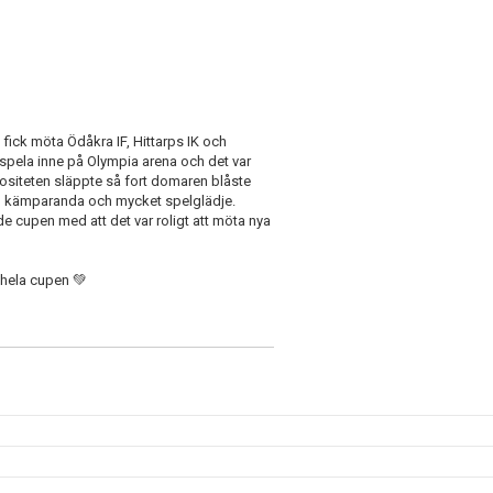
fick möta Ödåkra IF, Hittarps IK och
å spela inne på Olympia arena och det var
ositeten släppte så fort domaren blåste
, kämparanda och mycket spelglädje.
e cupen med att det var roligt att möta nya
 hela cupen 💚