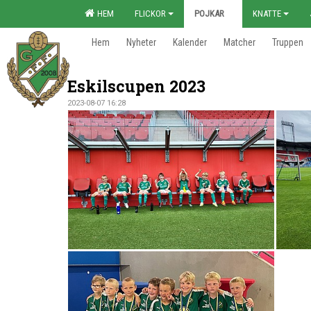
HEM
FLICKOR
POJKAR
KNATTE
Hem
Nyheter
Kalender
Matcher
Truppen
Eskilscupen 2023
2023-08-07 16:28