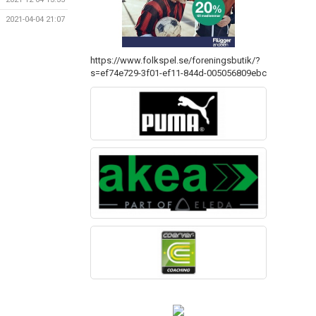
2021-04-04 21:07
https://www.folkspel.se/foreningsbutik/?
s=ef74e729-3f01-ef11-844d-005056809ebc