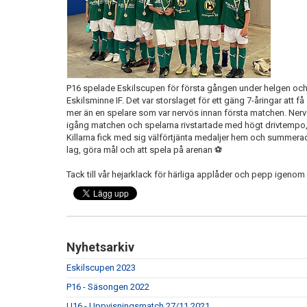
P16 spelade Eskilscupen för första gången under helgen och 
Eskilsminne IF. Det var storslaget för ett gäng 7-åringar att f
mer än en spelare som var nervös innan första matchen. Nerv
igång matchen och spelarna rivstartade med högt drivtempo
Killarna fick med sig välförtjänta medaljer hem och summerad
lag, göra mål och att spela på arenan ⚽️
Tack till vår hejarklack för härliga applåder och pepp igenom
Nyhetsarkiv
Eskilscupen 2023
P16 - Säsongen 2022
U16 - Uppvisningsmatch 27/11 2021