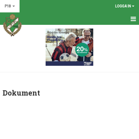
P18
LOGGA IN
HEM
NYHETER
KALENDER
MATCHER
TRUPPEN
Dokument
BILDGALLERI
DOKUMENT
KONTAKT