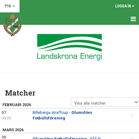
P18
LOGGA IN
HEM
NYHETER
KALENDER
MATCHER
TRUPPEN
Matcher
BILDGALLERI
FEBRUARI 2026
DOKUMENT
07
Billeberga straffcup -
Glumslövs
-
08:00
Fotbollsförening
KONTAKT
MARS 2026
08
Glumslövs Fotbollsförening
- Råå IF
-