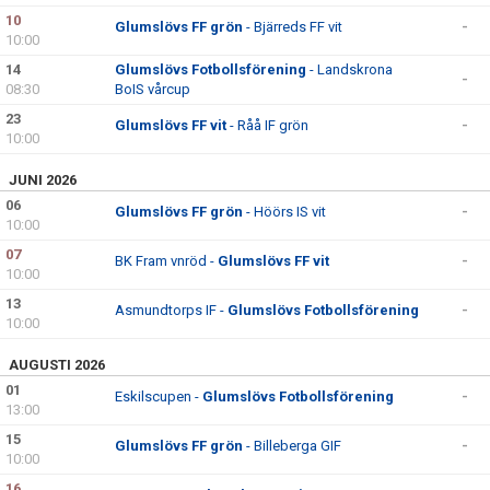
10
Glumslövs FF grön
- Bjärreds FF vit
-
10:00
14
Glumslövs Fotbollsförening
- Landskrona
-
08:30
BoIS vårcup
23
Glumslövs FF vit
- Råå IF grön
-
10:00
JUNI 2026
06
Glumslövs FF grön
- Höörs IS vit
-
10:00
07
BK Fram vnröd -
Glumslövs FF vit
-
10:00
13
Asmundtorps IF -
Glumslövs Fotbollsförening
-
10:00
AUGUSTI 2026
01
Eskilscupen -
Glumslövs Fotbollsförening
-
13:00
15
Glumslövs FF grön
- Billeberga GIF
-
10:00
16