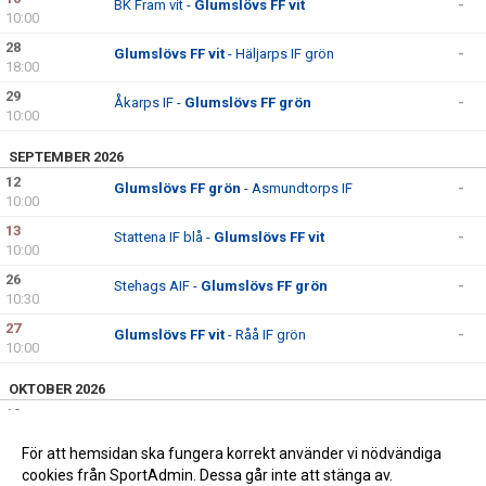
BK Fram vit -
Glumslövs FF vit
-
10:00
28
Glumslövs FF vit
- Häljarps IF grön
-
18:00
29
Åkarps IF -
Glumslövs FF grön
-
10:00
SEPTEMBER 2026
12
Glumslövs FF grön
- Asmundtorps IF
-
10:00
13
Stattena IF blå -
Glumslövs FF vit
-
10:00
26
Stehags AIF -
Glumslövs FF grön
-
10:30
27
Glumslövs FF vit
- Råå IF grön
-
10:00
OKTOBER 2026
10
Borstahusens BK blå -
Glumslövs FF vit
-
09:00
För att hemsidan ska fungera korrekt använder vi nödvändiga
11
Glumslövs FF grön
- GOF IF
-
cookies från SportAdmin. Dessa går inte att stänga av.
10:00