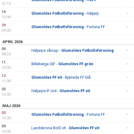
12:15
14
Glumslövs Fotbollsförening
- Häljarp
-
10:00
29
Glumslövs Fotbollsförening
- Fortuna FF
-
09:00
APRIL 2026
04
Häljarps vårcup -
Glumslövs Fotbollsförening
-
08:20
11
Billeberga GIF -
Glumslövs FF grön
-
10:00
12
Glumslövs FF vit
- Bjärreds FF blå
-
11:00
25
Häljarps IF röd -
Glumslövs FF vit
-
10:00
MAJ 2026
03
Glumslövs Fotbollsförening
- Fortuna FF
-
10:00
09
Landskrona BoIS vit -
Glumslövs FF vit
-
10:00