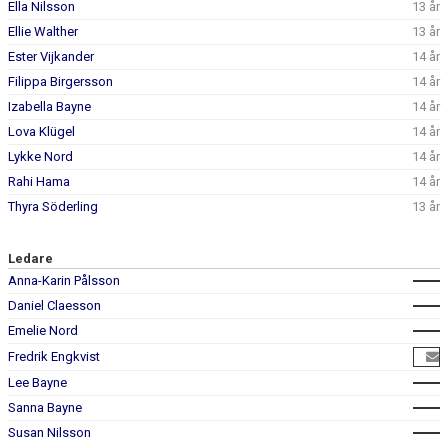
Ella Nilsson
13 år
Ellie Walther
13 år
Ester Vijkander
14 år
Filippa Birgersson
14 år
Izabella Bayne
14 år
Lova Klügel
14 år
Lykke Nord
14 år
Rahi Hama
14 år
Thyra Söderling
13 år
Ledare
Anna-Karin Pålsson
Daniel Claesson
Emelie Nord
Fredrik Engkvist
Lee Bayne
Sanna Bayne
Susan Nilsson