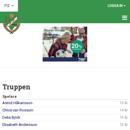
F12
LOGGA IN
HEM
NYHETER
KALENDER
MATCHER
TRUPPEN
Truppen
BILDGALLERI
Spelare
Astrid Håkansson
13 år
DOKUMENT
Chloé van Rossum
14 år
KONTAKT
Delia Björk
13 år
Elisabeth Andersson
12 år